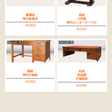
紫檀材
桜材
時代角座卓
小判型
時代センターテーブル
ilb1834
ilb2410
ちゃぶ台・机
ちゃぶ台・机
楢材
杉材
時代片袖机
民芸調
片袖座机
ilb1855
ilb2584