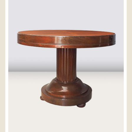
〈送料について〉
・商品代金に送料は含まれておりません。
・送料は、商品のサイズ・発送先地域によって異なり
ます。
・ご購入手続きを進める途中で「宅急便」を選択いた
だくと、自動的に送料が加算されます。
・配送についての詳細は、
こちら
→
【送料を確認する】
お届け先、送料ランクを選択する事で送料が表
示されます。
お届け先
送料ランク
配送料金(税込)