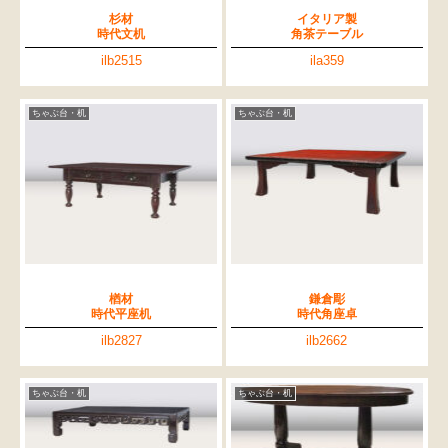
杉材
イタリア製
時代文机
角茶テーブル
ilb2515
ila359
ちゃぶ台・机
ちゃぶ台・机
楢材
鎌倉彫
時代平座机
時代角座卓
ilb2827
ilb2662
ちゃぶ台・机
ちゃぶ台・机