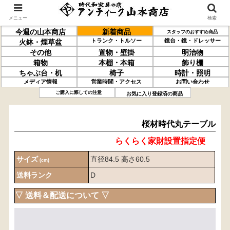
メニュー
検索
今週の山本商店
新着商品
スタッフのおすすめ商品
トランク・トルソー
鏡台・鏡・ドレッサー
火鉢・煙草盆
その他
置物・壁掛
明治物
箱物
本棚・本箱
飾り棚
ちゃぶ台・机
椅子
時計・照明
メディア情報
営業時間・アクセス
お問い合わせ
桜材
時代丸テーブル
ご購入に際しての注意
お気に入り登録済の商品
桜材時代丸テーブル
らくらく家財設置指定便
サイズ
直径84.5 高さ60.5
(cm)
送料ランク
D
▽ 送料＆配送について ▽