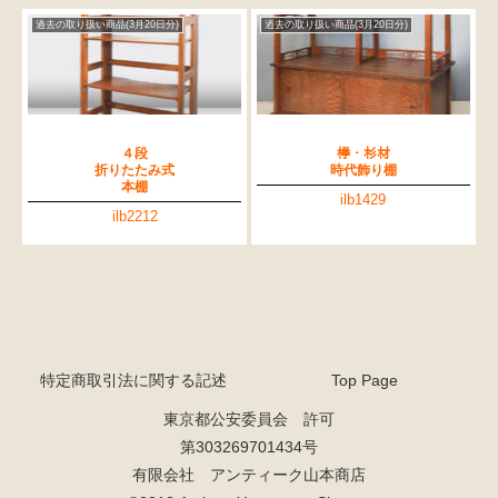
過去の取り扱い商品(3月20日分)
過去の取り扱い商品(3月20日分)
４段
﨔・杉材
折りたたみ式
時代飾り棚
本棚
ilb1429
ilb2212
特定商取引法に関する記述
Top Page
東京都公安委員会 許可
第303269701434号
有限会社 アンティーク山本商店