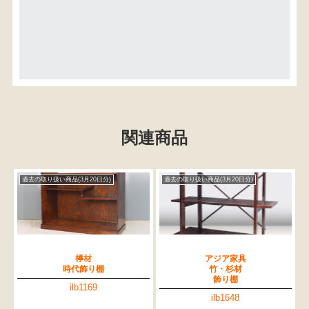
関連商品
過去の取り扱い商品(3月20日分)
過去の取り扱い商品(3月20日分)
﨔材
アジア家具
時代飾り棚
竹・杉材
飾り棚
ilb1169
ilb1648