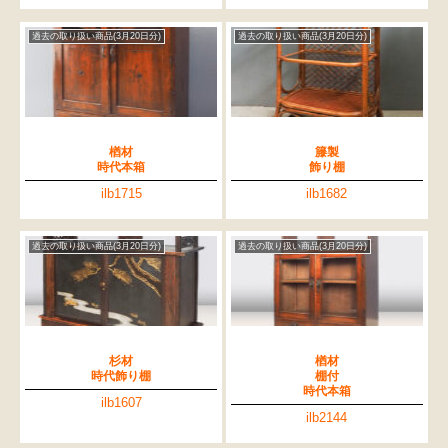
過去の取り扱い商品(3月20日分)
過去の取り扱い商品(3月20日分)
楢材
籐製
時代本箱
飾り棚
ilb1715
ilb1682
過去の取り扱い商品(3月20日分)
過去の取り扱い商品(3月20日分)
検索
杉材
楢材
時代飾り棚
棚付
人気の検索キーワード
時代本箱
ilb1607
松本民芸
2557
水屋箪笥
2729
B2770
踏台
ilb2144
2678
2990
箪笥
2905