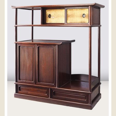
〈送料について〉
・商品代金に送料は含まれておりません。
・送料は、商品のサイズ・発送先地域によって異なり
ます。
・ご購入手続きを進める途中で「宅急便」を選択いた
だくと、自動的に送料が加算されます。
・配送についての詳細は、
こちら
→
【送料を確認する】
お届け先、送料ランクを選択する事で送料が表
示されます。
お届け先
送料ランク
配送料金(税込)