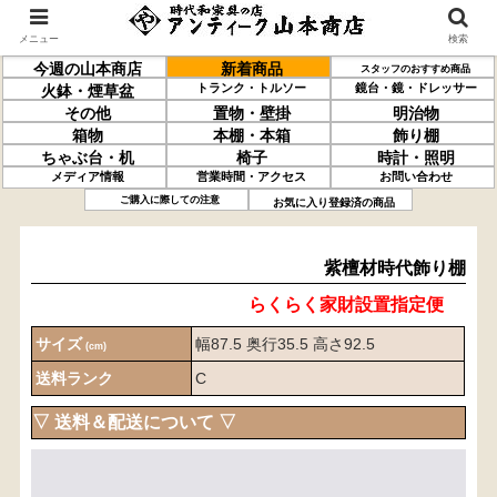
メニュー
検索
今週の山本商店
新着商品
スタッフのおすすめ商品
トランク・トルソー
鏡台・鏡・ドレッサー
火鉢・煙草盆
その他
置物・壁掛
明治物
箱物
本棚・本箱
飾り棚
ちゃぶ台・机
椅子
時計・照明
メディア情報
営業時間・アクセス
お問い合わせ
紫檀材
時代飾り棚
ご購入に際しての注意
お気に入り登録済の商品
紫檀材時代飾り棚
らくらく家財設置指定便
サイズ
幅87.5 奥行35.5 高さ92.5
(cm)
送料ランク
C
▽ 送料＆配送について ▽