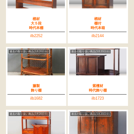
楢材
楢材
大５段
棚付
時代本棚
時代本箱
ilb2252
ilb2144
過去の取り扱い商品(3月20日分)
過去の取り扱い商品(3月20日分)
籐製
紫檀材
飾り棚
時代飾り棚
ilb1682
ilb1723
過去の取り扱い商品(3月20日分)
過去の取り扱い商品(3月20日分)