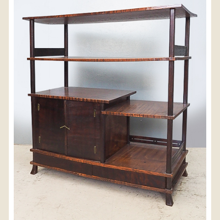
〈送料について〉
・商品代金に送料は含まれておりません。
・送料は、商品のサイズ・発送先地域によって異なり
ます。
・ご購入手続きを進める途中で「宅急便」を選択いた
だくと、自動的に送料が加算されます。
・配送についての詳細は、
こちら
→
【送料を確認する】
お届け先、送料ランクを選択する事で送料が表
示されます。
お届け先
送料ランク
配送料金(税込)