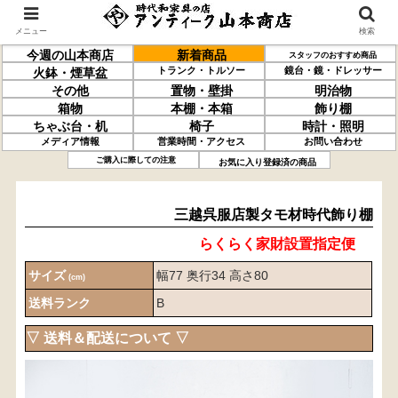
メニュー
検索
今週の山本商店
新着商品
スタッフのおすすめ商品
トランク・トルソー
鏡台・鏡・ドレッサー
火鉢・煙草盆
その他
置物・壁掛
明治物
箱物
本棚・本箱
飾り棚
ちゃぶ台・机
椅子
時計・照明
メディア情報
営業時間・アクセス
お問い合わせ
三越呉服店製
タモ材
時代飾り棚
ご購入に際しての注意
お気に入り登録済の商品
三越呉服店製タモ材時代飾り棚
らくらく家財設置指定便
サイズ
幅77 奥行34 高さ80
(cm)
送料ランク
B
▽ 送料＆配送について ▽