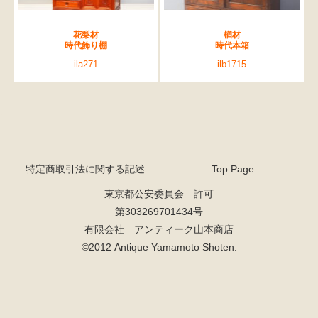
花梨材
楢材
時代飾り棚
時代本箱
ila271
ilb1715
特定商取引法に関する記述
Top Page
東京都公安委員会 許可
第303269701434号
有限会社 アンティーク山本商店
検索
©2012 Antique Yamamoto Shoten.
人気の検索キーワード
水屋箪笥
2557
松本民芸
踏台
2678
2729
2990
箪笥
2905
B2770