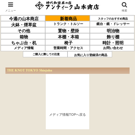
メニュー
検索
今週の山本商店
新着商品
スタッフのおすすめ商品
トランク・トルソー
鏡台・鏡・ドレッサー
火鉢・煙草盆
その他
置物・壁掛
明治物
箱物
本棚・本箱
飾り棚
ちゃぶ台・机
椅子
時計・照明
メディア情報
営業時間・アクセス
お問い合わせ
ご購入に際しての注意
お気に入り登録済の商品
THE KNOT TOKYO Shinjuku
メディア情報TOPへ戻る