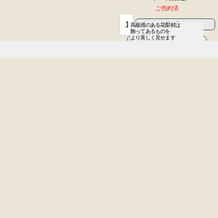
ご売約済
高級感のある花梨材は

飾ってあるものを

より美しく見せます