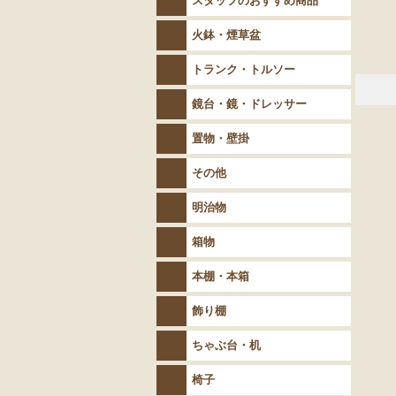
スタッフのおすすめ商品
火鉢・煙草盆
トランク・トルソー
鏡台・鏡・ドレッサー
置物・壁掛
その他
明治物
箱物
本棚・本箱
飾り棚
ちゃぶ台・机
椅子