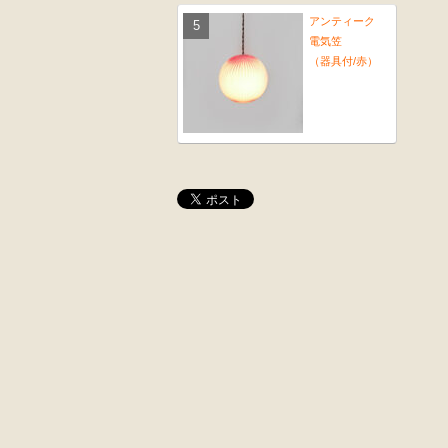
アンティーク
電気笠
（器具付/赤）
桜材
木彫
時代置床
角茶テーブル
外国製
前﨔・杉材
収納箱
時代
水屋箪笥