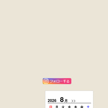
黒漆塗
英国製アンティ
時代箪笥
ーク
（京都）
楢材
キャビネット
大4段
花梨材
クサビ止メ
貝象ガン入
時代本棚
小引出し箱
外国製
楢材
アンティーク
時代本箱
コンソールチェ
スト
8
2026
>>
2026
月
日
月
火
水
木
金
土
日
月