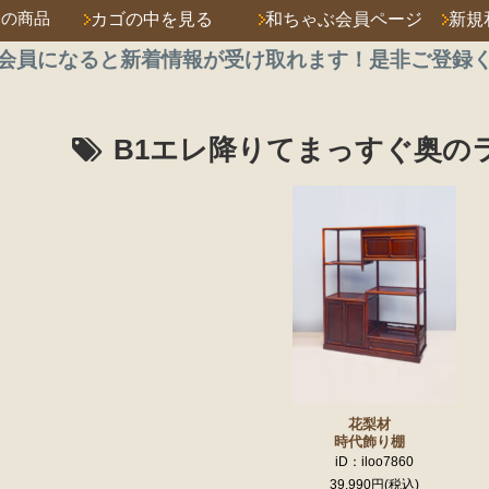
済の商品
カゴの中を見る
和ちゃぶ会員ページ
新規
会員になると新着情報が受け取れます！是非ご登録
B1エレ降りてまっすぐ奥の
花梨材
時代飾り棚
iD：iloo7860
39,990円