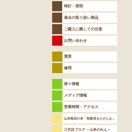
時計・照明
過去の取り扱い商品
ご購入に際しての注意
お問い合わせ
買受
修理
得々情報
メディア情報
営業時間・アクセス
山本商店の本「和家具をたのしむ」
三代目ブログ ～山本のれん～