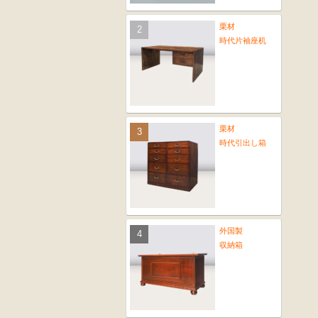
栗材
時代片袖座机
栗材
時代引出し箱
外国製
収納箱