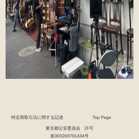
検索
特定商取引法に関する記述
Top Page
東京都公安委員会 許可
人気の検索キーワード
2557
2471
2678
2729
2905
2925
b2770
第303269701434号