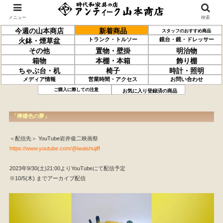
メニュー
検索
今週の山本商店
新着商品
スタッフのおすすめ商品
トランク・トルソー
鏡台・鏡・ドレッサー
火鉢・煙草盆
その他
置物・壁掛
明治物
箱物
本棚・本箱
飾り棚
ちゃぶ台・机
椅子
時計・照明
メディア情報
営業時間・アクセス
お問い合わせ
ご購入に際しての注意
お気に入り登録済の商品
「檸檬色の夢」
＜配信先＞ YouTube岩井俊二映画祭
https://www.youtube.com/@iwaishujiff
2023年9/30(土)21:00よりYouTubeにて配信予定
※10/5(木) までアーカイブ配信