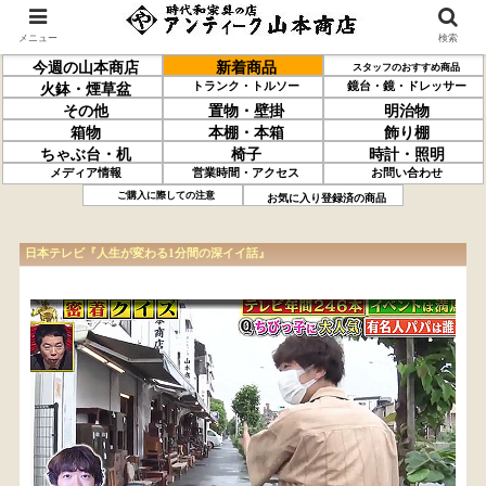
メニュー
検索
今週の山本商店
新着商品
スタッフのおすすめ商品
トランク・トルソー
鏡台・鏡・ドレッサー
火鉢・煙草盆
その他
置物・壁掛
明治物
箱物
本棚・本箱
飾り棚
ちゃぶ台・机
椅子
時計・照明
メディア情報
営業時間・アクセス
お問い合わせ
ご購入に際しての注意
お気に入り登録済の商品
日本テレビ『人生が変わる1分間の深イイ話』