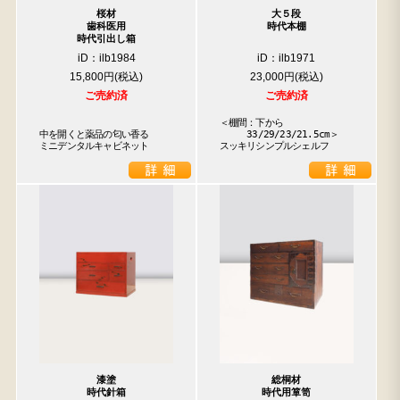
桜材
大５段
歯科医用
時代本棚
時代引出し箱
iD：ilb1984
iD：ilb1971
15,800円
23,000円
ご売約済
ご売約済
＜棚間：下から

中を開くと薬品の匂い香る

　　　33/29/23/21.5cm＞

ミニデンタルキャビネット
スッキリシンプルシェルフ
漆塗
総桐材
時代針箱
時代用箪笥