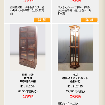
ご売約済
ご売約済
総桐故軽量　抽斗も多く扱い易
職人さんのパーツ収納　料理人
い昭和の手許箪笥　当店人気商
さんの香辛料　使い方色々　昭
品
和中期
前﨔・桜材
楢材
医療用
縦長硝子キャビネット
時代硝子戸棚
（照明付）
iD：ilb2504
iD：ilb2495
68,500円
45,800円
ご売約済
ご売約済
奥行約２５㎝と浅く
