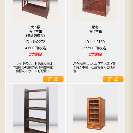
大５段
楢材
時代本棚
時代本箱
(高さ調整可)
iD：ilb2272
iD：ilb2189
14,800円
27,500円
ご売約済
ご売約済
　サイドのボルトを緩めれば

洋を意識した大正ロマン漂う古
2段目と4段目の高さ調整可能

き良き本箱　心落ち着くこげ茶
　側面のデザインも可愛い
色