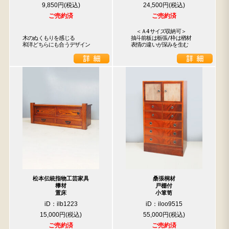
9,850円
24,500円
ご売約済
ご売約済
　　＜Ａ4サイズ収納可＞

木のぬくもりを感じる

　抽斗前板は栃張/枠は楢材

和洋どちらにも合うデザイン
　表情の違いが深みを生む
松本伝統指物工芸家具
桑張桐材
﨔材
戸棚付
置床
小箪笥
iD：ilb1223
iD：iloo9515
15,000円
55,000円
ご売約済
ご売約済