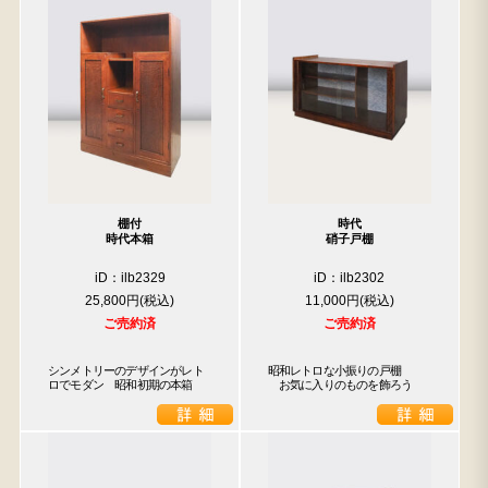
棚付
時代
時代本箱
硝子戸棚
iD：ilb2329
iD：ilb2302
25,800円
11,000円
ご売約済
ご売約済
シンメトリーのデザインがレト
昭和レトロな小振りの戸棚

ロでモダン　昭和初期の本箱
　お気に入りのものを飾ろう