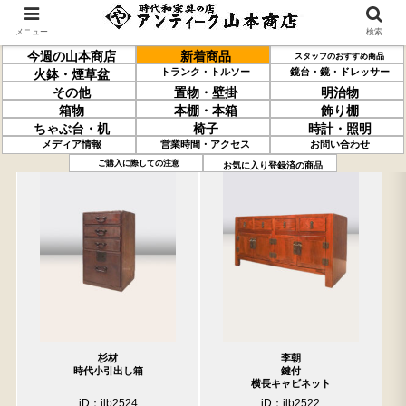
メニュー
検索
今週の山本商店
新着商品
スタッフのおすすめ商品
トランク・トルソー
鏡台・鏡・ドレッサー
火鉢・煙草盆
その他
置物・壁掛
明治物
箱物
本棚・本箱
飾り棚
ちゃぶ台・机
椅子
時計・照明
メディア情報
営業時間・アクセス
お問い合わせ
過去の取り扱い商品(10月03日分)
売約済の商品を非表示にする
ご購入に際しての注意
お気に入り登録済の商品
杉材
李朝
時代小引出し箱
鍵付
横長キャビネット
iD：ilb2524
iD：ilb2522