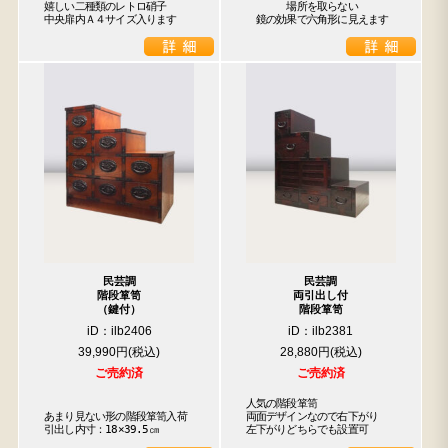
嬉しい二種類のレトロ硝子

　　　　場所を取らない

中央扉内Ａ４サイズ入ります
　鏡の効果で六角形に見えます
民芸調
民芸調
階段箪笥
両引出し付
（鍵付）
階段箪笥
iD：ilb2406
iD：ilb2381
39,990円
28,880円
ご売約済
ご売約済
人気の階段箪笥

あまり見ない形の階段箪笥入荷

両面デザインなので右下がり

引出し内寸：18×39.5㎝
左下がりどちらでも設置可