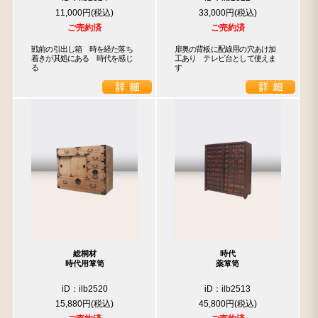
11,000円
33,000円
ご売約済
ご売約済
戦前の引出し箱　時を経た落ち
扉奥の背板に配線用の穴あけ加
着きが其処にある　時代を感じ
工あり　テレビ台として使えま
る
す
総桐材
時代
時代用箪笥
薬箪笥
iD：ilb2520
iD：ilb2513
15,880円
45,800円