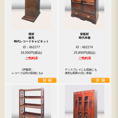
桜材
前栃材
縦長
時代本箱
時代レコードキャビネット
iD：ilb2277
iD：ilb2274
18,500円
25,800円
ご売約済
ご売約済
　　　〈SP盤用〉

ディスプレイにも収納にも

レコード以外の収納にも◎
便利な昭和の古い本箱