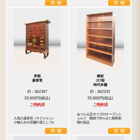
李朝
楢材
薬箪笥
大7段
時代本棚
iD：ilb2367
iD：ilb2332
33,000円
55,000円
ご売約済
ご売約済
あつらえ品サイズのオープンシ
人気の薬箪笥（ヤクジャン）

ェルフ　楢材で作らせた昭和初
小物入れや店舗什器として◎
期の良品