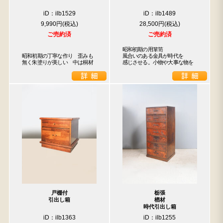
iD：ilb1529
iD：ilb1489
9,990円
28,500円
ご売約済
ご売約済
昭和初期の用箪笥

昭和初期の丁寧な作り　歪みも
風合いのある金具が時代を

無く朱塗りが美しい　中は桐材
感じさせる。小物や大事な物を
戸棚付
栃張
引出し箱
楢材
時代引出し箱
iD：ilb1363
iD：ilb1255