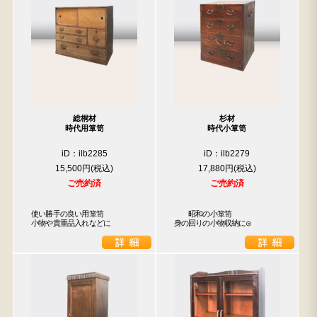
総桐材
杉材
時代用箪笥
時代小箪笥
iD：ilb2285
iD：ilb2279
15,500円
17,880円
ご売約済
ご売約済
使い勝手の良い用箪笥

　　昭和の小箪笥

小物や貴重品入れなどに
身の回りの小物収納に◎