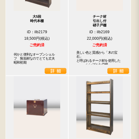
大5段
チーク材
時代本棚
引出し付
硝子戸棚
iD：ilb2179
iD：ilb2169
18,500円
22,000円
ご売約済
ご売約済
美しい色と質感から「木の宝
何かと便利なオープンシェル
石」

フ　無垢材なのでとても丈夫　
と呼ばれるチーク材を使用した

昭和初期
　　　シンプルな戸棚
検索
人気の検索キーワード
2557
2471
2678
2729
2905
2925
b2770
2873
2990
箪笥