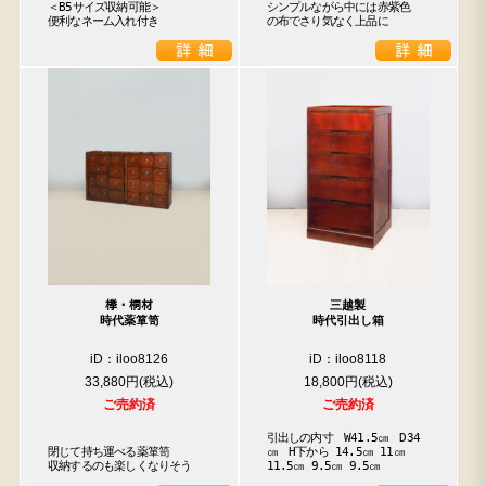
＜B5サイズ収納可能＞

シンプルながら中には赤紫色

便利なネーム入れ付き
の布でさり気なく上品に
﨔・桐材
三越製
時代薬箪笥
時代引出し箱
iD：iloo8126
iD：iloo8118
33,880円
18,800円
ご売約済
ご売約済
引出しの内寸　W41.5㎝　D34
閉じて持ち運べる薬箪笥

㎝　H下から 14.5㎝ 11㎝ 
収納するのも楽しくなりそう
11.5㎝ 9.5㎝ 9.5㎝