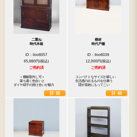
二重ね
楢材
時代本箱
時代戸棚
iD：iloo8057
iD：iloo8039
65,880円
12,000円
ご売約済
ご売約済
　　＜棚板取外し可＞

コンパクトなサイズが嬉しい

　　落ち着く色合いと

生活感の出るものを仕舞う

ダイヤ硝子の掛け合いが魅力
　隠す収納にもってこい