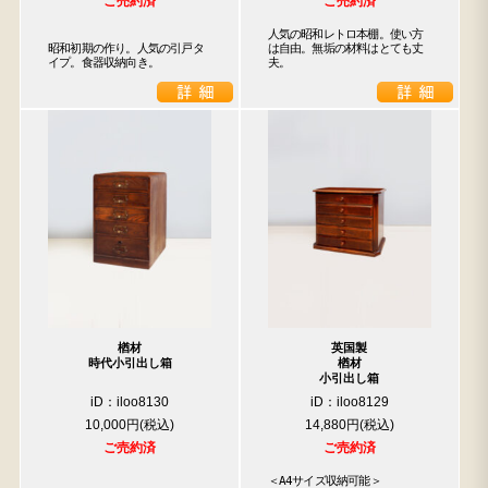
ご売約済
ご売約済
人気の昭和レトロ本棚。使い方
昭和初期の作り。人気の引戸タ
は自由。無垢の材料はとても丈
イプ。食器収納向き。
夫。
楢材
英国製
時代小引出し箱
楢材
小引出し箱
iD：iloo8130
iD：iloo8129
10,000円
14,880円
ご売約済
ご売約済
＜A4サイズ収納可能＞
