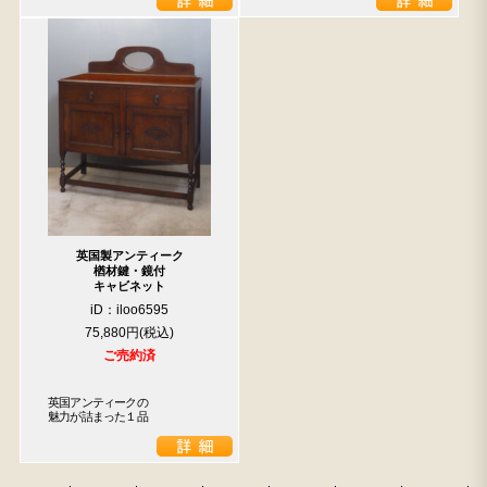
英国製アンティーク
楢材鍵・鏡付
キャビネット
iD：iloo6595
75,880円
ご売約済
英国アンティークの

魅力が詰まった１品