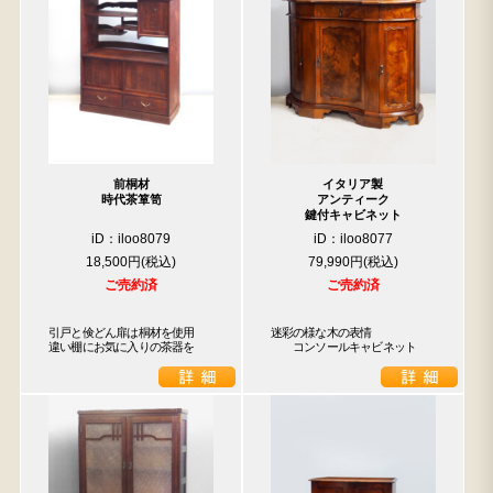
前桐材
イタリア製
時代茶箪笥
アンティーク
鍵付キャビネット
iD：iloo8079
iD：iloo8077
18,500円
79,990円
ご売約済
ご売約済
引戸と倹どん扉は桐材を使用

迷彩の様な木の表情

違い棚にお気に入りの茶器を
　　コンソールキャビネット