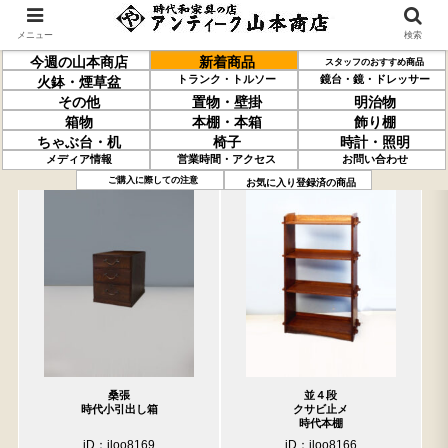
メニュー
検索
今週の山本商店
新着商品
スタッフのおすすめ商品
トランク・トルソー
鏡台・鏡・ドレッサー
火鉢・煙草盆
その他
置物・壁掛
明治物
箱物
本棚・本箱
飾り棚
ちゃぶ台・机
椅子
時計・照明
メディア情報
営業時間・アクセス
お問い合わせ
過去の取り扱い商品(10月6日分)
売約済の商品を非表示にする
ご購入に際しての注意
お気に入り登録済の商品
桑張
並４段
時代小引出し箱
クサビ止メ
時代本棚
iD：iloo8169
iD：iloo8166