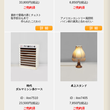
33,800円
6,850円
ご売約済
ご売約済
素朴で愛着の湧くチェスト

取手部分も木で

アメリカンカントリー風照明

　　　　作られたこだわり
パイン材の家具と合わせたい
時代
卓上スタンド
ダルマミシン糸ケース
iD：iloo7510
iD：iloo7405
23,500円
7,850円
ご売約済
ご売約済