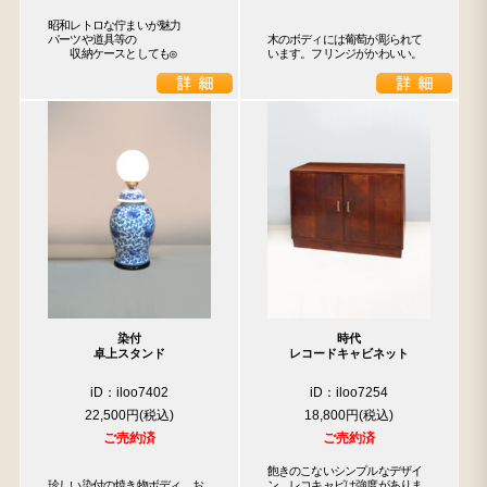
昭和レトロな佇まいが魅力

パーツや道具等の

木のボディには葡萄が彫られて
　　収納ケースとしても◎
います。フリンジがかわいい。
染付
時代
卓上スタンド
レコードキャビネット
iD：iloo7402
iD：iloo7254
22,500円
18,800円
ご売約済
ご売約済
飽きのこないシンプルなデザイ
珍しい染付の焼き物ボディ。お
ン。レコキャビは強度がありま