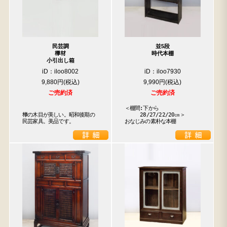
民芸調
並5段
﨔材
時代本棚
小引出し箱
iD：iloo8002
iD：iloo7930
9,880円
9,990円
ご売約済
ご売約済
＜棚間:下から

﨔の木目が美しい。昭和後期の
　　　28/27/22/20㎝＞

民芸家具。美品です。
おなじみの素朴な本棚