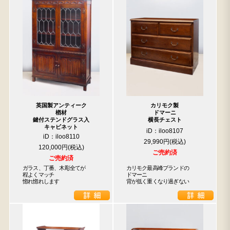
英国製アンティーク
カリモク製
楢材
ドマーニ
鍵付ステンドグラス入
横長チェスト
キャビネット
iD：iloo8107
iD：iloo8110
29,990円
120,000円
ご売約済
ご売約済
ガラス、丁番、木彫全てが

カリモク最高峰ブランドの

程よくマッチ

ドマーニ

惚れ惚れします
背が低く重くなり過ぎない