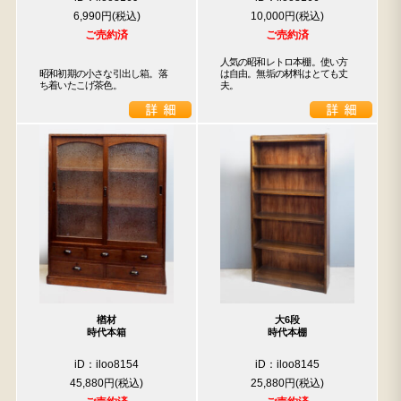
6,990円
10,000円
ご売約済
ご売約済
人気の昭和レトロ本棚。使い方
昭和初期の小さな引出し箱。落
は自由。無垢の材料はとても丈
ち着いたこげ茶色。
夫。
楢材
大6段
時代本箱
時代本棚
iD：iloo8154
iD：iloo8145
45,880円
25,880円