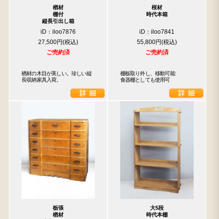
楢材
桜材
棚付
時代本箱
縦長引出し箱
iD：iloo7876
iD：iloo7841
27,500円
55,800円
ご売約済
ご売約済
楢材の木目が美しい。珍しい縦
棚板取り外し、移動可能

長収納家具入荷。
食器棚としても使用可
検索
人気の検索キーワード
2557
2471
2729
2678
2905
2925
2990
b2770
箪笥
2873
栃張
大5段
楢材
時代本棚