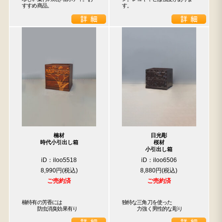
すすめ商品。
す。
楠材
日光彫
時代小引出し箱
桜材
小引出し箱
iD：iloo5518
iD：iloo6506
8,990円
8,880円
ご売約済
ご売約済
楠特有の芳香には

独特な三角刀を使った

　　　防虫消臭効果有り
　　　力強く男性的な彫り