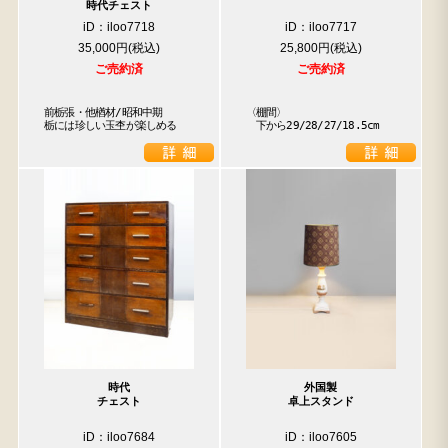
時代チェスト
iD：iloo7718
iD：iloo7717
35,000円
25,800円
ご売約済
ご売約済
前栃張・他楢材/昭和中期

〈棚間〉

栃には珍しい玉杢が楽しめる
　下から29/28/27/18.5cm
時代
外国製
チェスト
卓上スタンド
iD：iloo7684
iD：iloo7605