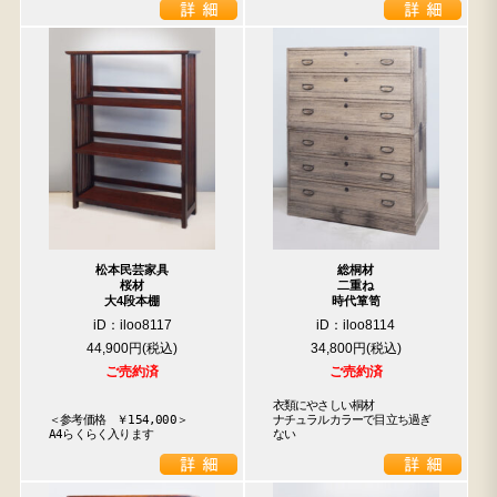
松本民芸家具
総桐材
桜材
二重ね
大4段本棚
時代箪笥
iD：iloo8117
iD：iloo8114
44,900円
34,800円
ご売約済
ご売約済
衣類にやさしい桐材

＜参考価格　￥154,000＞

ナチュラルカラーで目立ち過ぎ
A4らくらく入ります
ない