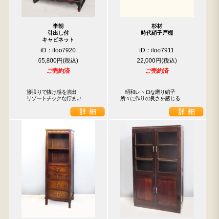
李朝
杉材
引出し付
時代硝子戸棚
キャビネット
iD：iloo7920
iD：iloo7911
65,800円
22,000円
ご売約済
ご売約済
　籐張りで抜け感を演出

　昭和レトロな磨り硝子

　リゾートチックな佇まい
所々に作りの良さを感じる