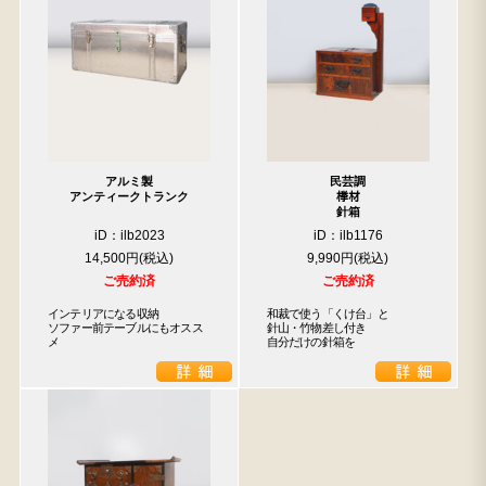
アルミ製
民芸調
アンティークトランク
﨔材
針箱
iD：ilb2023
iD：ilb1176
14,500円
9,990円
ご売約済
ご売約済
インテリアになる収納

和裁で使う「くけ台」と

ソファー前テーブルにもオスス
針山・竹物差し付き

メ
自分だけの針箱を