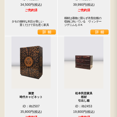
34,500円
39,990円
ご売約済
ご売約済
桐材は着物に限らず衣類全般の
タモの独特な木目が美しい

収納に向いている　ヴィンテー
　　　置くだけで目を惹く家具
ジデニムもＯＫ
漆塗
松本民芸家具
時代キャビネット
桜材
引出し箱
iD：ilb2507
iD：ilb2453
35,800円
19,800円