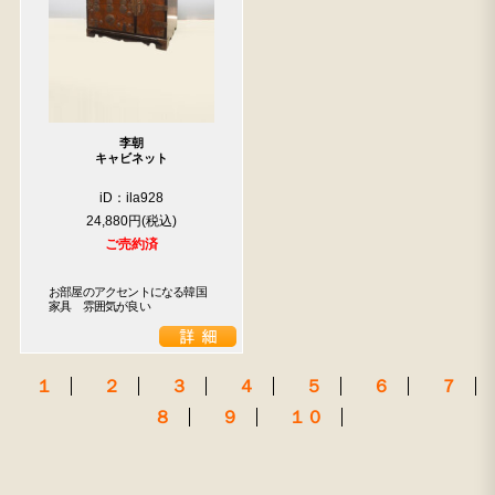
李朝
検索
キャビネット
iD：ila928
人気の検索キーワード
24,880円
2980
水屋箪笥
小長火鉢
松本民芸
踏台
ご売約済
李朝
1601
b2770
1815
お部屋のアクセントになる韓国
家具　雰囲気が良い
１
２
３
４
５
６
７
８
９
１０