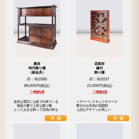
桑材
花梨材
時代飾り棚
鍵付
（銀金具）
飾り棚
iD：ilb2086
iD：ilb2037
88,000円
22,000円
ご売約済
ご売約済
金具は贅沢にも銀で出来ている

ミラーバックキュリオケース

　無垢の桑で上質な飾り棚

艶やかな木肌の花梨材

とっておきを飾って至高の時を
上品なデザインが美しい