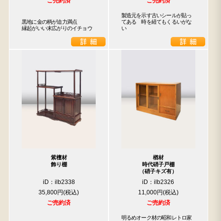
ご売約済
ご売約済
製造元を示す古いシールが貼っ
黒地に金の柄が迫力満点

てある　時を経てもくるいがな
縁起がいい末広がりのイチョウ
い
紫檀材
楢材
飾り棚
時代硝子戸棚
（硝子キズ有）
iD：ilb2338
iD：ilb2326
35,800円
11,000円
ご売約済
ご売約済
明るめオーク材の昭和レトロ家