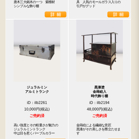
唐木三大銘木の一つ　紫檀材

具　人気のモールガラス入りの
シンプルな飾り棚
引戸がグッド
ジュラルミン
黒漆塗
アルミトランク
金蒔絵入
時代飾り棚
iD：ilb2261
iD：ilb2194
10,000円
48,000円
ご売約済
ご売約済
高い強度とその軽量さが魅力の

金蒔絵による繊細な意匠

ジュラルミントランク

黒漆がその美しさを際立たせま
中は目を惹くパープルカラー
す