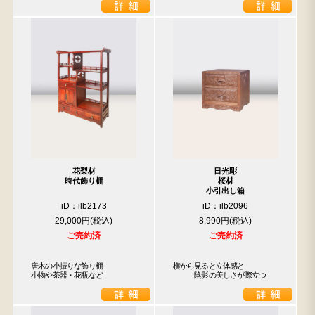
花梨材
日光彫
時代飾り棚
桜材
小引出し箱
iD：ilb2173
iD：ilb2096
29,000円
8,990円
ご売約済
ご売約済
唐木の小振りな飾り棚

横から見ると立体感と

小物や茶器・花瓶など
　　　陰影の美しさが際立つ