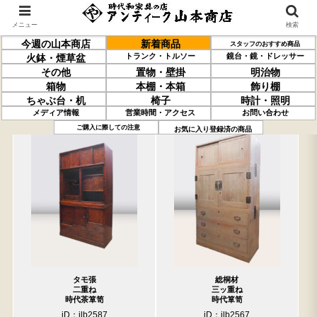
メニュー
検索
今週の山本商店
新着商品
スタッフのおすすめ商品
トランク・トルソー
鏡台・鏡・ドレッサー
火鉢・煙草盆
その他
置物・壁掛
明治物
箱物
本棚・本箱
飾り棚
ちゃぶ台・机
椅子
時計・照明
メディア情報
営業時間・アクセス
お問い合わせ
過去の取り扱い商品(5月29日分)
売約済の商品を非表示にする
ご購入に際しての注意
お気に入り登録済の商品
タモ張
総桐材
二重ね
三ッ重ね
時代茶箪笥
時代箪笥
iD：ilb2587
iD：ilb2567