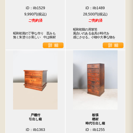
iD：ilb1529
iD：ilb1489
9,990円
28,500円
ご売約済
ご売約済
昭和初期の用箪笥

昭和初期の丁寧な作り　歪みも
風合いのある金具が時代を

無く朱塗りが美しい　中は桐材
感じさせる。小物や大事な物を
戸棚付
栃張
引出し箱
楢材
時代引出し箱
iD：ilb1363
iD：ilb1255