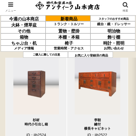
メニュー
検索
今週の山本商店
新着商品
スタッフのおすすめ商品
トランク・トルソー
鏡台・鏡・ドレッサー
火鉢・煙草盆
その他
置物・壁掛
明治物
箱物
本棚・本箱
飾り棚
ちゃぶ台・机
椅子
時計・照明
メディア情報
営業時間・アクセス
お問い合わせ
過去の取り扱い商品(10月03日分)
売約済の商品を非表示にする
ご購入に際しての注意
お気に入り登録済の商品
杉材
李朝
時代小引出し箱
鍵付
横長キャビネット
iD：ilb2524
iD：ilb2522