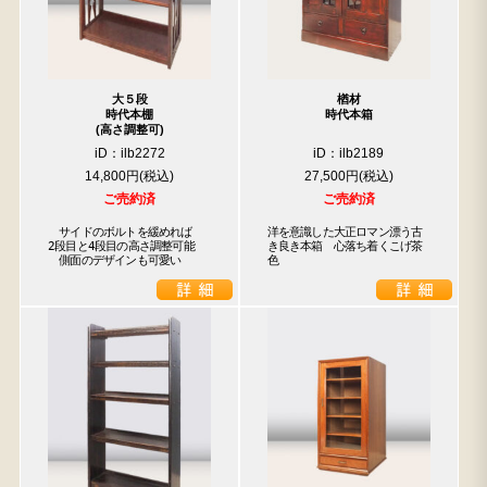
大５段
楢材
時代本棚
時代本箱
(高さ調整可)
iD：ilb2272
iD：ilb2189
14,800円
27,500円
ご売約済
ご売約済
　サイドのボルトを緩めれば

洋を意識した大正ロマン漂う古
2段目と4段目の高さ調整可能

き良き本箱　心落ち着くこげ茶
　側面のデザインも可愛い
色