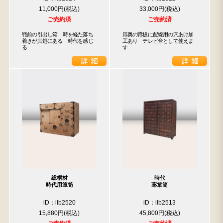
11,000円
33,000円
ご売約済
ご売約済
戦前の引出し箱　時を経た落ち
扉奥の背板に配線用の穴あけ加
着きが其処にある　時代を感じ
工あり　テレビ台として使えま
る
す
総桐材
時代
時代用箪笥
薬箪笥
iD：ilb2520
iD：ilb2513
15,880円
45,800円