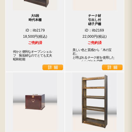
大5段
チーク材
時代本棚
引出し付
硝子戸棚
iD：ilb2179
iD：ilb2169
18,500円
22,000円
ご売約済
ご売約済
美しい色と質感から「木の宝
何かと便利なオープンシェル
石」

フ　無垢材なのでとても丈夫　
と呼ばれるチーク材を使用した

昭和初期
　　　シンプルな戸棚
検索
人気の検索キーワード
2980
松本民芸
水屋箪笥
小長火鉢
踏台
2678
箪笥
2990
李朝
1601