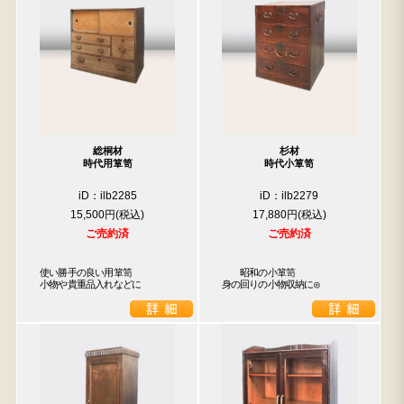
総桐材
杉材
時代用箪笥
時代小箪笥
iD：ilb2285
iD：ilb2279
15,500円
17,880円
ご売約済
ご売約済
使い勝手の良い用箪笥

　　昭和の小箪笥

小物や貴重品入れなどに
身の回りの小物収納に◎