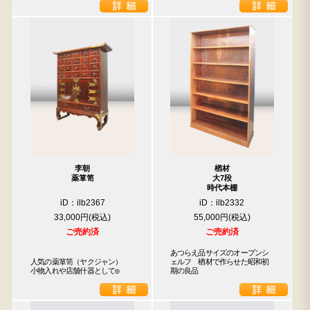
李朝
楢材
薬箪笥
大7段
時代本棚
iD：ilb2367
iD：ilb2332
33,000円
55,000円
ご売約済
ご売約済
あつらえ品サイズのオープンシ
人気の薬箪笥（ヤクジャン）

ェルフ　楢材で作らせた昭和初
小物入れや店舗什器として◎
期の良品