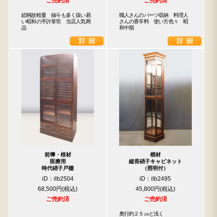
ご売約済
ご売約済
総桐故軽量　抽斗も多く扱い易
職人さんのパーツ収納　料理人
い昭和の手許箪笥　当店人気商
さんの香辛料　使い方色々　昭
品
和中期
前﨔・桜材
楢材
医療用
縦長硝子キャビネット
時代硝子戸棚
（照明付）
iD：ilb2504
iD：ilb2495
68,500円
45,800円
ご売約済
ご売約済
奥行約２５㎝と浅く
