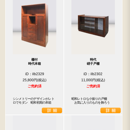
棚付
時代
時代本箱
硝子戸棚
iD：ilb2329
iD：ilb2302
25,800円
11,000円
ご売約済
ご売約済
シンメトリーのデザインがレト
昭和レトロな小振りの戸棚

ロでモダン　昭和初期の本箱
　お気に入りのものを飾ろう