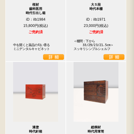
桜材
大５段
歯科医用
時代本棚
時代引出し箱
iD：ilb1984
iD：ilb1971
15,800円
23,000円
ご売約済
ご売約済
＜棚間：下から

中を開くと薬品の匂い香る

　　　33/29/23/21.5cm＞

ミニデンタルキャビネット
スッキリシンプルシェルフ
漆塗
総桐材
時代針箱
時代用箪笥