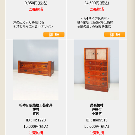
9,850円
24,500円
ご売約済
ご売約済
　　＜Ａ4サイズ収納可＞

木のぬくもりを感じる

　抽斗前板は栃張/枠は楢材

和洋どちらにも合うデザイン
　表情の違いが深みを生む
松本伝統指物工芸家具
桑張桐材
﨔材
戸棚付
置床
小箪笥
iD：ilb1223
iD：iloo9515
15,000円
55,000円
ご売約済
ご売約済