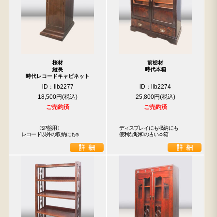
桜材
前栃材
縦長
時代本箱
時代レコードキャビネット
iD：ilb2277
iD：ilb2274
18,500円
25,800円
ご売約済
ご売約済
　　　〈SP盤用〉

ディスプレイにも収納にも

レコード以外の収納にも◎
便利な昭和の古い本箱