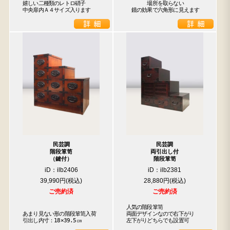
嬉しい二種類のレトロ硝子

　　　　場所を取らない

中央扉内Ａ４サイズ入ります
　鏡の効果で六角形に見えます
民芸調
民芸調
階段箪笥
両引出し付
（鍵付）
階段箪笥
iD：ilb2406
iD：ilb2381
39,990円
28,880円
ご売約済
ご売約済
人気の階段箪笥

あまり見ない形の階段箪笥入荷

両面デザインなので右下がり

引出し内寸：18×39.5㎝
左下がりどちらでも設置可