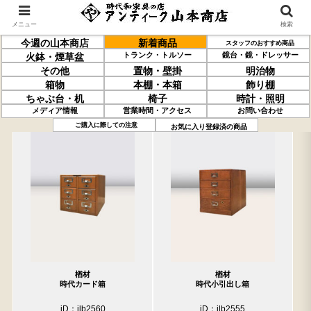
メニュー
検索
今週の山本商店
新着商品
スタッフのおすすめ商品
トランク・トルソー
鏡台・鏡・ドレッサー
火鉢・煙草盆
その他
置物・壁掛
明治物
箱物
本棚・本箱
飾り棚
ちゃぶ台・机
椅子
時計・照明
メディア情報
営業時間・アクセス
お問い合わせ
過去の取り扱い商品(5月15日分)
売約済の商品を非表示にする
ご購入に際しての注意
お気に入り登録済の商品
楢材
楢材
時代カード箱
時代小引出し箱
iD：ilb2560
iD：ilb2555