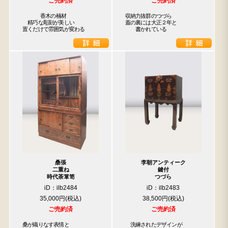
ご売約済
ご売約済
  　  香木の楠材

収納力抜群のつづら

　精巧な彫刻が美しい

蓋の裏には大正２年と

置くだけで雰囲気が変わる
　　書かれている
桑張
李朝アンティーク
二重ね
鍵付
時代茶箪笥
つづら
iD：ilb2484
iD：ilb2483
35,000円
38,500円
ご売約済
ご売約済
桑が織りなす表情と

　洗練されたデザインが
