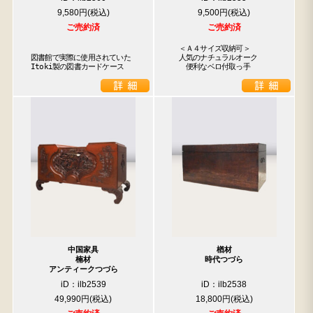
9,580円
9,500円
ご売約済
ご売約済
　＜Ａ４サイズ収納可＞

図書館で実際に使用されていた

　人気のナチュラルオーク

Itoki製の図書カードケース
　　便利なベロ付取っ手
中国家具
楢材
楠材
時代つづら
アンティークつづら
iD：ilb2539
iD：ilb2538
49,990円
18,800円