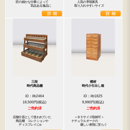
　匠の細かな仕事によって

　　人気の李朝家具

　　　　　　気品ある逸品に
　取り入れやすいサイズ
三段
楢材
時代商品棚
時代小引出し箱
iD：ilb2464
iD：ilb1825
18,500円
9,990円
ご売約済
ご売約済
店舗什器として使われていた

　＜Ｂ５サイズ収納可＞

　商品棚　コレクションや

ナチュラルオークの

　　ディスプレイに◎
　　　優しい表情に安らぐ