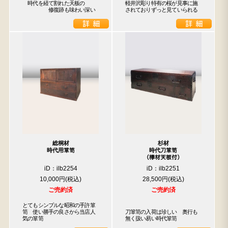
　時代を経て割れた天板の

軽井沢彫り特有の桜が見事に施
　　　　　修復跡も味わい深い
されておりずっと見ていられる
総桐材
杉材
時代用箪笥
時代刀箪笥
（﨔材天板付）
iD：ilb2254
iD：ilb2251
10,000円
28,500円
ご売約済
ご売約済
とてもシンプルな昭和の手許箪
笥　使い勝手の良さから当店人
刀箪笥の入荷は珍しい　奥行も
気の箪笥
無く扱い易い時代箪笥