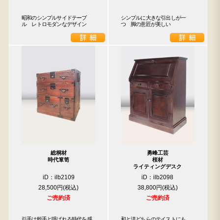
昭和のシンプルサイドテーブ
シンプルに大きな引出しが一
ル　レトロモダンなデザイン
つ　脚の意匠が美しい
総桐材
勇峰工芸
時代箪笥
桜材
ライティングデスク
iD：ilb2109
iD：ilb2098
28,500円
38,800円
ご売約済
ご売約済
引手は蛭手と呼ばれる時代を感
和と洋どちらのテイストにも
