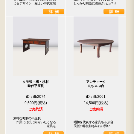
じるデザイン　程よい時代箪笥
しっかり馴染む洗練された作り
タモ張・楢・杉材
アンティーク
時代平座机
丸ちゃぶ台
iD：ilb2074
iD：ilb2061
9,500円
14,500円
ご売約済
ご売約済
素朴な昭和の平座机

　作業には机に向かいたくなる

昭和を代表する家具ちゃぶ台

　　　　　　　　　　　家具を
天板の修復跡も味わい深い
検索