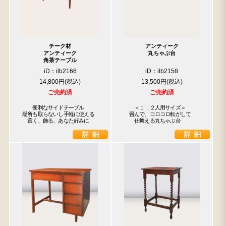
チーク材
アンティーク
アンティーク
丸ちゃぶ台
角茶テーブル
iD：ilb2166
iD：ilb2158
14,800円
13,500円
ご売約済
ご売約済
　　便利なサイドテーブル

　　＜１，２人用サイズ＞

場所も取らないし手軽に使える

　畳んで、コロコロ転がして

　置く、飾る、あなた好みに
　　仕舞える丸ちゃぶ台