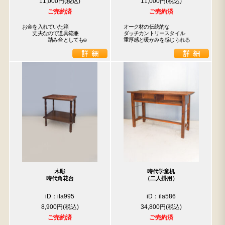
11,000円
11,000円
ご売約済
ご売約済
お金を入れていた箱

オーク材の伝統的な

　　丈夫なので道具箱兼

ダッチカントリースタイル

　　　　　踏み台としても◎
重厚感と暖かみを感じられる
木彫
時代学童机
時代角花台
（二人掛用）
iD：ila995
iD：ila586
8,900円
34,800円
ご売約済
ご売約済