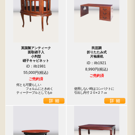
英国製アンティーク
民芸調
面取硝子入
折りたたみ式
小判型
片袖座机
硝子キャビネット
iD：ilb1921
iD：ilb1981
8,990円
55,000円
ご売約済
ご売約済
　何とも可愛らしい

　　　　フォルムにときめく

使用しない時はコンパクトに

　ティーテーブルとしても◎
引出し内寸２０×２７㎝