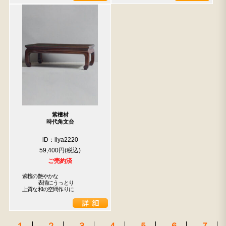
紫檀材
時代角文台
iD：ilya2220
59,400円
ご売約済
紫檀の艶やかな

　　　表情にうっとり

上質な和の空間作りに
１
２
３
４
５
６
７