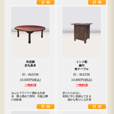
民芸調
インド彫
折丸座卓
鍵付
角テーブル
iD：ilb2246
iD：ilb2238
10,000円
14,880円
ご売約済
ご売約済
みんなでワイワイ囲める丸座
折りたためるし

卓　脚も畳めて便利　天板は﨔
机時に中に収納もできる

の化粧板
　　細かな彫りにも圧巻