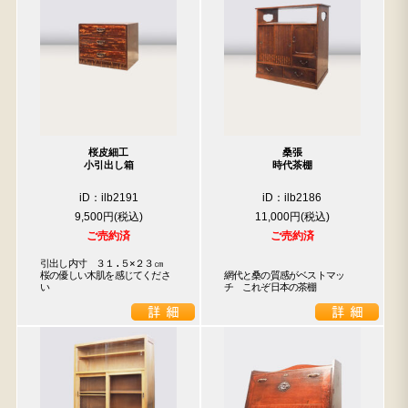
桜皮細工
桑張
小引出し箱
時代茶棚
iD：ilb2191
iD：ilb2186
9,500円
11,000円
ご売約済
ご売約済
引出し内寸　３１.５×２３㎝

桜の優しい木肌を感じてくださ
網代と桑の質感がベストマッ
い
チ　これぞ日本の茶棚