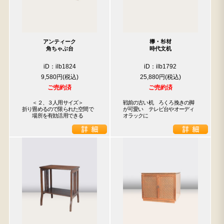
アンティーク
﨔・杉材
角ちゃぶ台
時代文机
iD：ilb1824
iD：ilb1792
9,580円
25,880円
ご売約済
ご売約済
　　＜２、３人用サイズ＞

戦前の古い机　ろくろ挽きの脚
折り畳めるので限られた空間で

が可愛い　テレビ台やオーディ
　　場所を有効活用できる
オラックに