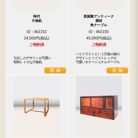
時代
英国製アンティーク
片袖机
楢材
角テーブル
iD：ilb2152
iD：ilb2150
24,500円
45,000円
ご売約済
ご売約済
パイクラストという天板の縁の

引出しのデザインが可愛い

デザインとツイストレッグが

昭和レトロな片袖机
可愛いオケージョナルテーブル