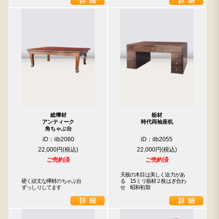
人気の検索キーワード
2980
水屋箪笥
小長火鉢
踏台
松本民芸
李朝
箪笥
1601
b2770
総﨔材
栃材
アンティーク
時代両袖座机
角ちゃぶ台
iD：ilb2060
iD：ilb2055
22,000円
22,000円
ご売約済
ご売約済
天板の木目は美しく迫力があ
硬く頑丈な欅材のちゃぶ台

る　15ミリ栃材２枚はぎ合わ
ずっしりしてます
せ　昭和初期