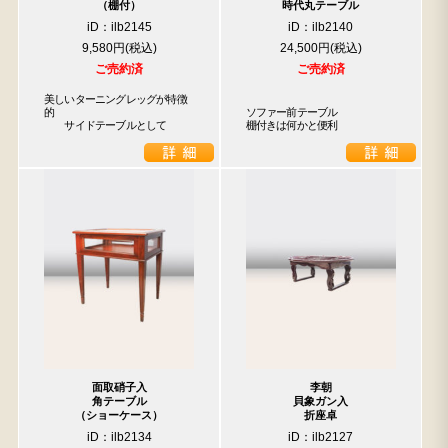
（棚付）
時代丸テーブル
iD：ilb2145
iD：ilb2140
9,580円
24,500円
ご売約済
ご売約済
美しいターニングレッグが特徴
的

ソファー前テーブル

　　サイドテーブルとして
棚付きは何かと便利
面取硝子入
李朝
角テーブル
貝象ガン入
（ショーケース）
折座卓
iD：ilb2134
iD：ilb2127