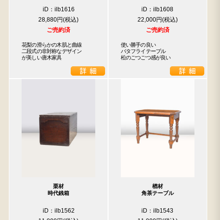
iD：ilb1616
iD：ilb1608
28,880円
22,000円
ご売約済
ご売約済
花梨の滑らかの木肌と曲線

使い勝手の良い

二段式の非対称なデザイン

バタフライテーブル

が美しい唐木家具
松のごつごつ感が良い
栗材
楢材
時代銭箱
角茶テーブル
iD：ilb1562
iD：ilb1543