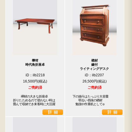
﨔材
楢材
時代角折座卓
鍵付
ライティングデスク
iD：ilb2218
iD：ilb2207
16,500円
26,500円
ご売約済
ご売約済
　　 欅材の大きな折座卓

下の抽斗はたっぷり大容量

折りたためるので使わない時は

　　明るい色味の楢材

畳んで収納でき来客時に大活躍
　勉強や作業机として◎