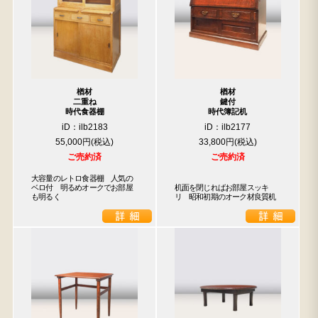
楢材
楢材
二重ね
鍵付
時代食器棚
時代簿記机
iD：ilb2183
iD：ilb2177
55,000円
33,800円
ご売約済
ご売約済
大容量のレトロ食器棚　人気の
ベロ付　明るめオークでお部屋
机面を閉じればお部屋スッキ
も明るく
リ　昭和初期のオーク材良質机