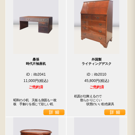
桑張
外国製
時代片袖座机
ライティングデスク
iD：ilb2041
iD：ilb2010
11,000円
45,800円
ご売約済
ご売約済
机面が仕舞えるので

昭和の小机　天板も側面も一枚
　　散らかりにくい

板　手触りを感じて欲しい机
　　　　状態のいい飴色家具