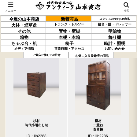
メニュー
検索
今週の山本商店
新着商品
スタッフのおすすめ商品
トランク・トルソー
鏡台・鏡・ドレッサー
火鉢・煙草盆
その他
置物・壁掛
明治物
箱物
本棚・本箱
飾り棚
ちゃぶ台・机
椅子
時計・照明
メディア情報
営業時間・アクセス
お問い合わせ
過去の取り扱い商品(3月27日分)
売約済の商品を非表示にする
ご購入に際しての注意
お気に入り登録済の商品
杉材
楢材
時代小引出し箱
二重ね
食器棚
iD：ilb2288
iD：ilb2286