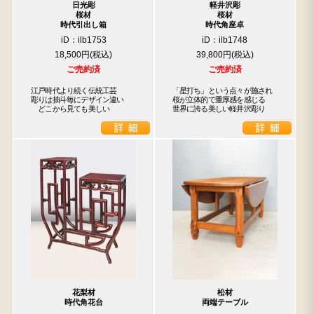
日光彫
軽井沢彫
桜材
桜材
時代引出し箱
時代角座卓
iD：ilb1753
iD：ilb1748
18,500円
39,800円
ご売約済
ご売約済
江戸時代より続く伝統工芸

「星打ち」という点々が施され

彫りは抽斗毎にデザイン違い

桜が立体的で重厚感を感じる

　どこから見ても美しい
世界に誇る美しい軽井沢彫り
花梨材
松材
時代角花台
両端テーブル