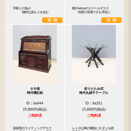
手彫りの魚が

奥行44cmのスクールデスク

　　　独特な温もりを生む
　　待望の登場ですお早目に
タモ張
折りたたみ式
時代簿記机
時代丸硝子テーブル
iD：ila444
iD：ila251
25,800円
15,800円
ご売約済
ご売約済
床座用のライティングデスク

レトロな脚の構造にモダンな硝