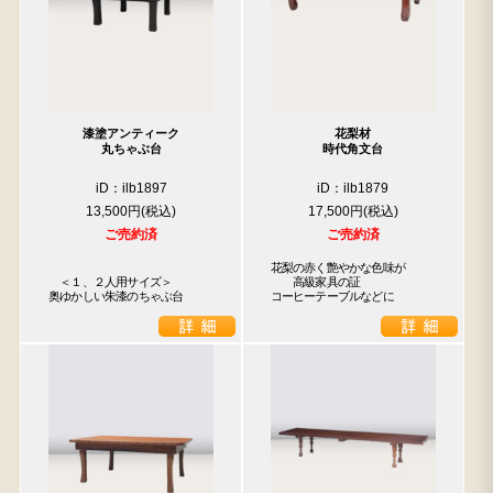
漆塗アンティーク
花梨材
丸ちゃぶ台
時代角文台
iD：ilb1897
iD：ilb1879
13,500円
17,500円
ご売約済
ご売約済
花梨の赤く艶やかな色味が

　＜１、２人用サイズ＞

　　高級家具の証

奥ゆかしい朱漆のちゃぶ台
コーヒーテーブルなどに