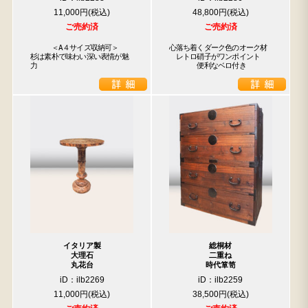
11,000円
48,800円
ご売約済
ご売約済
　　　＜A４サイズ収納可＞

心落ち着くダーク色のオーク材

杉は素朴で味わい深い表情が魅
　レトロ硝子がワンポイント

力
　　　　便利なベロ付き
イタリア製
総桐材
大理石
二重ね
丸花台
時代箪笥
iD：ilb2269
iD：ilb2259
11,000円
38,500円