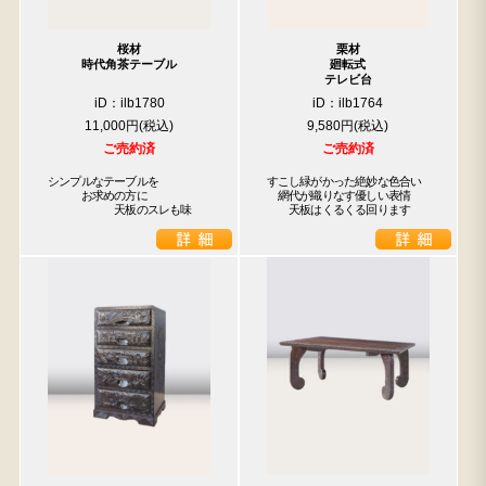
桜材
栗材
時代角茶テーブル
廻転式
テレビ台
iD：ilb1780
iD：ilb1764
11,000円
9,580円
ご売約済
ご売約済
シンプルなテーブルを

すこし緑がかった絶妙な色合い

　　　お求めの方に

　網代が織りなす優しい表情

　　　　　　天板のスレも味
　　天板はくるくる回ります