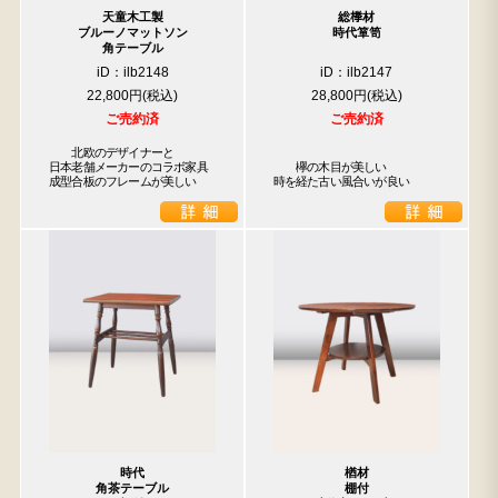
天童木工製
総﨔材
ブルーノマットソン
時代箪笥
角テーブル
iD：ilb2148
iD：ilb2147
22,800円
28,800円
ご売約済
ご売約済
　　北欧のデザイナーと

日本老舗メーカーのコラボ家具

　　欅の木目が美しい

成型合板のフレームが美しい
時を経た古い風合いが良い
時代
楢材
角茶テーブル
棚付