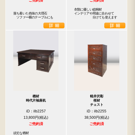
ご売約済
ご売約済
衣類に優しい総桐材

落ち着いた色味の大理石

インテリアや用途に合わせて

　ソファー横のテーブルにも
　　　　　　分けても使えます
楢材
軽井沢彫
時代片袖座机
桜材
チェスト
iD：ilb2257
iD：ilb2255
13,800円
38,500円
ご売約済
ご売約済
頑丈な楢材
