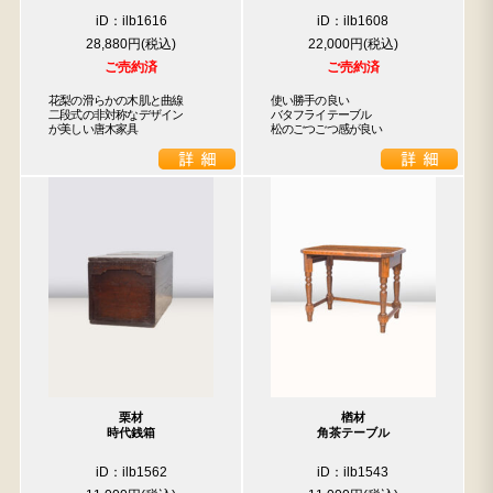
iD：ilb1616
iD：ilb1608
28,880円
22,000円
ご売約済
ご売約済
花梨の滑らかの木肌と曲線

使い勝手の良い

二段式の非対称なデザイン

バタフライテーブル

が美しい唐木家具
松のごつごつ感が良い
栗材
楢材
時代銭箱
角茶テーブル
iD：ilb1562
iD：ilb1543