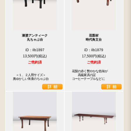
漆塗アンティーク
花梨材
丸ちゃぶ台
時代角文台
iD：ilb1897
iD：ilb1879
13,500円
17,500円
ご売約済
ご売約済
花梨の赤く艶やかな色味が

　＜１、２人用サイズ＞

　　高級家具の証

奥ゆかしい朱漆のちゃぶ台
コーヒーテーブルなどに