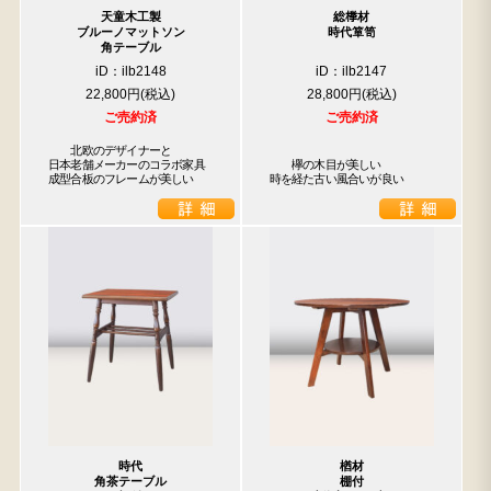
天童木工製
総﨔材
ブルーノマットソン
時代箪笥
角テーブル
iD：ilb2148
iD：ilb2147
22,800円
28,800円
ご売約済
ご売約済
　　北欧のデザイナーと

日本老舗メーカーのコラボ家具

　　欅の木目が美しい

成型合板のフレームが美しい
時を経た古い風合いが良い
時代
楢材
角茶テーブル
棚付