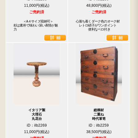
11,000円
48,800円
ご売約済
ご売約済
　　　＜A４サイズ収納可＞

心落ち着くダーク色のオーク材

杉は素朴で味わい深い表情が魅
　レトロ硝子がワンポイント

力
　　　　便利なベロ付き
イタリア製
総桐材
大理石
二重ね
丸花台
時代箪笥
iD：ilb2269
iD：ilb2259
11,000円
38,500円