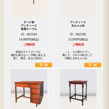
チーク材
アンティーク
アンティーク
丸ちゃぶ台
角茶テーブル
iD：ilb2166
iD：ilb2158
14,800円
13,500円
ご売約済
ご売約済
　　便利なサイドテーブル

　　＜１，２人用サイズ＞

場所も取らないし手軽に使える

　畳んで、コロコロ転がして

　置く、飾る、あなた好みに
　　仕舞える丸ちゃぶ台