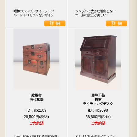
昭和のシンプルサイドテーブ
シンプルに大きな引出しが一
ル　レトロモダンなデザイン
つ　脚の意匠が美しい
総桐材
勇峰工芸
時代箪笥
桜材
ライティングデスク
iD：ilb2109
iD：ilb2098
28,500円
38,800円
ご売約済
ご売約済
引手は蛭手と呼ばれる時代を感
和と洋どちらのテイストにも
