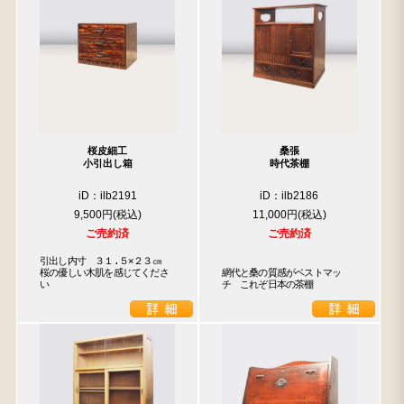
桜皮細工
桑張
小引出し箱
時代茶棚
iD：ilb2191
iD：ilb2186
9,500円
11,000円
ご売約済
ご売約済
引出し内寸　３１.５×２３㎝

桜の優しい木肌を感じてくださ
網代と桑の質感がベストマッ
い
チ　これぞ日本の茶棚