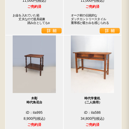
11,000円
11,000円
ご売約済
ご売約済
お金を入れていた箱

オーク材の伝統的な

　　丈夫なので道具箱兼

ダッチカントリースタイル

　　　　　踏み台としても◎
重厚感と暖かみを感じられる
木彫
時代学童机
時代角花台
（二人掛用）
iD：ila995
iD：ila586
8,900円
34,800円
ご売約済
ご売約済