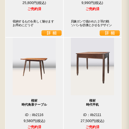
25,800円
9,990円
ご売約済
ご売約済
収納するものを美しく魅せます

貝象ガンで描かれた２羽の鶴

お早めにどうぞ
ソバンを彷彿とさせるデザイン
桜材
桜材
時代角茶テーブル
時代平机
iD：ilb2116
iD：ilb2111
9,580円
27,500円
ご売約済
ご売約済