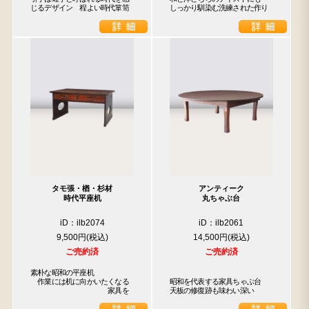
じるデザイン　程よい時代箪笥
しっかり馴染む洗練された作り
タモ張・楢・杉材
アンティーク
時代平座机
丸ちゃぶ台
iD：ilb2074
iD：ilb2061
9,500円
14,500円
ご売約済
ご売約済
素朴な昭和の平座机

　作業には机に向かいたくなる

昭和を代表する家具ちゃぶ台

　　　　　　　　　　　家具を
天板の修復跡も味わい深い
検索