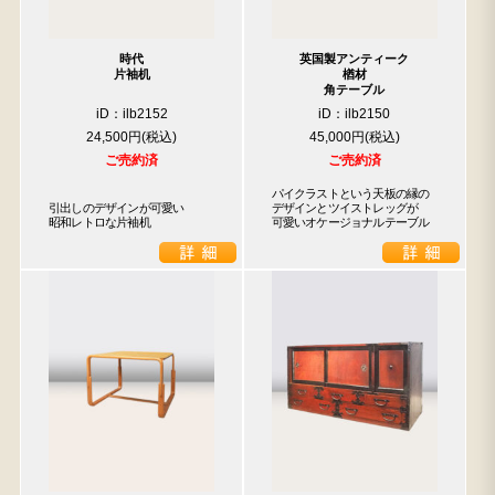
時代
英国製アンティーク
片袖机
楢材
角テーブル
iD：ilb2152
iD：ilb2150
24,500円
45,000円
ご売約済
ご売約済
パイクラストという天板の縁の

引出しのデザインが可愛い

デザインとツイストレッグが

昭和レトロな片袖机
可愛いオケージョナルテーブル