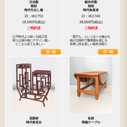
日光彫
軽井沢彫
桜材
桜材
時代引出し箱
時代角座卓
iD：ilb1753
iD：ilb1748
18,500円
39,800円
ご売約済
ご売約済
江戸時代より続く伝統工芸

「星打ち」という点々が施され

彫りは抽斗毎にデザイン違い

桜が立体的で重厚感を感じる

　どこから見ても美しい
世界に誇る美しい軽井沢彫り
花梨材
松材
時代角花台
両端テーブル