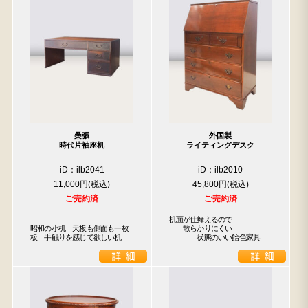
桑張
外国製
時代片袖座机
ライティングデスク
iD：ilb2041
iD：ilb2010
11,000円
45,800円
ご売約済
ご売約済
机面が仕舞えるので

昭和の小机　天板も側面も一枚
　　散らかりにくい

板　手触りを感じて欲しい机
　　　　状態のいい飴色家具