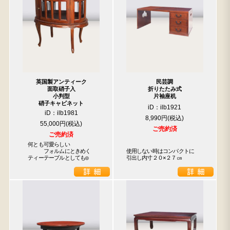
英国製アンティーク
民芸調
面取硝子入
折りたたみ式
小判型
片袖座机
硝子キャビネット
iD：ilb1921
iD：ilb1981
8,990円
55,000円
ご売約済
ご売約済
　何とも可愛らしい

　　　　フォルムにときめく

使用しない時はコンパクトに

　ティーテーブルとしても◎
引出し内寸２０×２７㎝