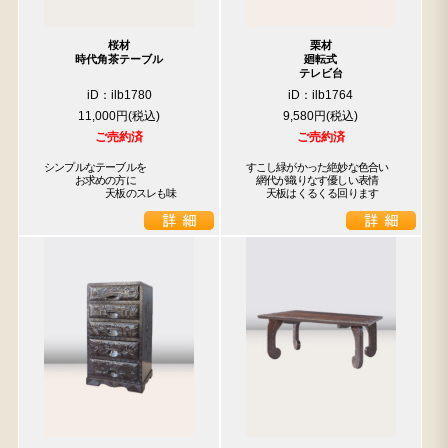
桜材
栗材
時代角茶テーブル
廻転式
テレビ台
iD：ilb1780
iD：ilb1764
11,000円
9,580円
ご売約済
ご売約済
シンプルなテーブルを

すこし緑がかった絶妙な色合い

　　　お求めの方に

　網代が織りなす優しい表情

　　　　　　天板のスレも味
　　天板はくるくる回ります