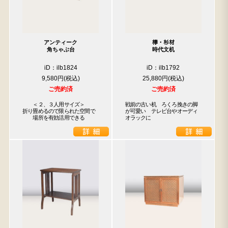
アンティーク
﨔・杉材
角ちゃぶ台
時代文机
iD：ilb1824
iD：ilb1792
9,580円
25,880円
ご売約済
ご売約済
　　＜２、３人用サイズ＞

戦前の古い机　ろくろ挽きの脚
折り畳めるので限られた空間で

が可愛い　テレビ台やオーディ
　　場所を有効活用できる
オラックに