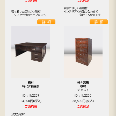
ご売約済
ご売約済
衣類に優しい総桐材

落ち着いた色味の大理石

インテリアや用途に合わせて

　ソファー横のテーブルにも
　　　　　　分けても使えます
楢材
軽井沢彫
時代片袖座机
桜材
チェスト
iD：ilb2257
iD：ilb2255
13,800円
38,500円
ご売約済
ご売約済
頑丈な楢材
