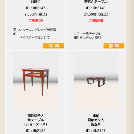
（棚付）
時代丸テーブル
iD：ilb2145
iD：ilb2140
9,580円
24,500円
ご売約済
ご売約済
美しいターニングレッグが特徴
的

ソファー前テーブル

　　サイドテーブルとして
棚付きは何かと便利
面取硝子入
李朝
角テーブル
貝象ガン入
（ショーケース）
折座卓
iD：ilb2134
iD：ilb2127