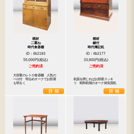
楢材
楢材
二重ね
鍵付
時代食器棚
時代簿記机
iD：ilb2183
iD：ilb2177
55,000円
33,800円
ご売約済
ご売約済
大容量のレトロ食器棚　人気の
ベロ付　明るめオークでお部屋
机面を閉じればお部屋スッキ
も明るく
リ　昭和初期のオーク材良質机