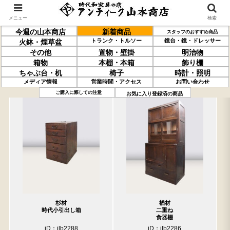
メニュー
検索
今週の山本商店
新着商品
スタッフのおすすめ商品
トランク・トルソー
鏡台・鏡・ドレッサー
火鉢・煙草盆
その他
置物・壁掛
明治物
箱物
本棚・本箱
飾り棚
ちゃぶ台・机
椅子
時計・照明
メディア情報
営業時間・アクセス
お問い合わせ
過去の取り扱い商品(3月27日分)
売約済の商品を非表示にする
ご購入に際しての注意
お気に入り登録済の商品
杉材
楢材
時代小引出し箱
二重ね
食器棚
iD：ilb2288
iD：ilb2286