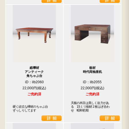
人気の検索キーワード
2557
2471
2729
2905
2925
2873
2678
民芸
箪笥
B2770
総﨔材
栃材
アンティーク
時代両袖座机
角ちゃぶ台
iD：ilb2060
iD：ilb2055
22,000円
22,000円
ご売約済
ご売約済
天板の木目は美しく迫力があ
硬く頑丈な欅材のちゃぶ台

る　15ミリ栃材２枚はぎ合わ
ずっしりしてます
せ　昭和初期