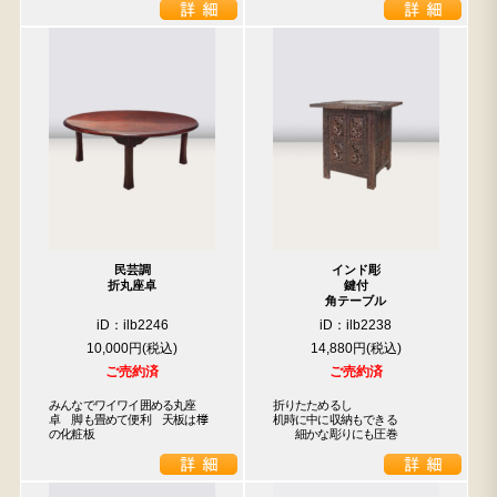
民芸調
インド彫
折丸座卓
鍵付
角テーブル
iD：ilb2246
iD：ilb2238
10,000円
14,880円
ご売約済
ご売約済
みんなでワイワイ囲める丸座
折りたためるし

卓　脚も畳めて便利　天板は﨔
机時に中に収納もできる

の化粧板
　　細かな彫りにも圧巻