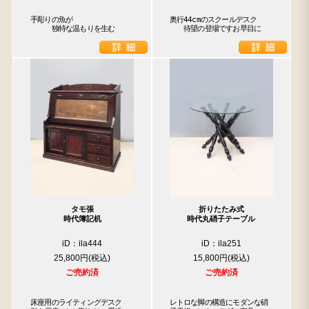
手彫りの魚が

奥行44cmのスクールデスク

　　　独特な温もりを生む
　　待望の登場ですお早目に
タモ張
折りたたみ式
時代簿記机
時代丸硝子テーブル
iD：ila444
iD：ila251
25,800円
15,800円
ご売約済
ご売約済
床座用のライティングデスク

レトロな脚の構造にモダンな硝