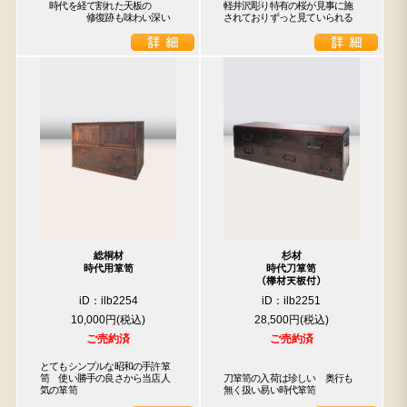
　時代を経て割れた天板の

軽井沢彫り特有の桜が見事に施
　　　　　修復跡も味わい深い
されておりずっと見ていられる
総桐材
杉材
時代用箪笥
時代刀箪笥
（﨔材天板付）
iD：ilb2254
iD：ilb2251
10,000円
28,500円
ご売約済
ご売約済
とてもシンプルな昭和の手許箪
笥　使い勝手の良さから当店人
刀箪笥の入荷は珍しい　奥行も
気の箪笥
無く扱い易い時代箪笥