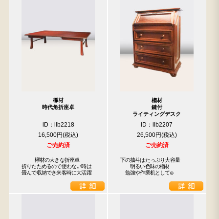
﨔材
楢材
時代角折座卓
鍵付
ライティングデスク
iD：ilb2218
iD：ilb2207
16,500円
26,500円
ご売約済
ご売約済
　　 欅材の大きな折座卓

下の抽斗はたっぷり大容量

折りたためるので使わない時は

　　明るい色味の楢材

畳んで収納でき来客時に大活躍
　勉強や作業机として◎