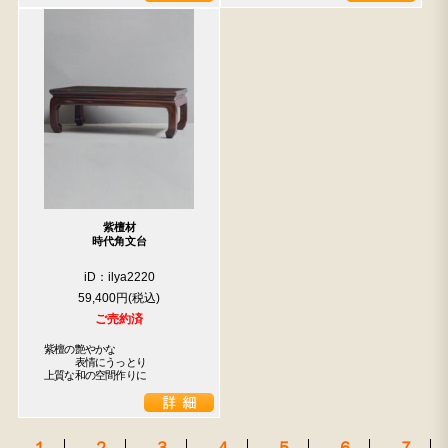
紫檀材
時代角文台
iD：ilya2220
59,400円
ご売約済
紫檀の艶やかな

　　　表情にうっとり

上質な和の空間作りに
１
２
３
４
５
６
７