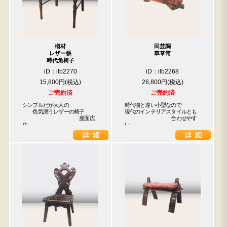
楢材
民芸調
レザー張
車箪笥
時代角椅子
iD：ilb2270
iD：ilb2268
15,800円
26,800円
ご売約済
ご売約済
シンプルだが大人の

時代物と違い小型なので

　　色気漂うレザーの椅子

現代のインテリアスタイルとも

　　　　　　　　　　　座面広
　　　　　　　　　合わせやす
め
い