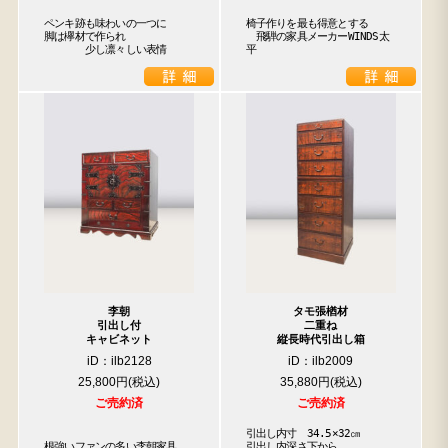
ペンキ跡も味わいの一つに

椅子作りを最も得意とする

脚は欅材で作られ

　飛騨の家具メーカーWINDS太
　　　　少し凛々しい表情
平
李朝
タモ張楢材
引出し付
二重ね
キャビネット
縦長時代引出し箱
iD：ilb2128
iD：ilb2009
25,800円
35,880円
ご売約済
ご売約済
引出し内寸　34.5×32㎝

根強いファンの多い李朝家具

引出し内深さ下から
