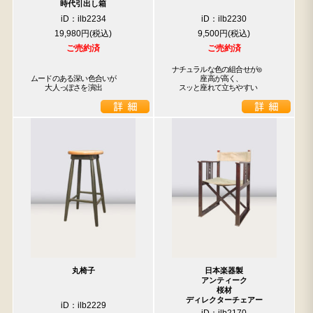
時代引出し箱
iD：ilb2234
iD：ilb2230
19,980円
9,500円
ご売約済
ご売約済
ナチュラルな色の組合せが◎

ムードのある深い色合いが

　　　　座高が高く、

　　大人っぽさを演出
　スッと座れて立ちやすい
丸椅子
日本楽器製
アンティーク
桜材
ディレクターチェアー
iD：ilb2229