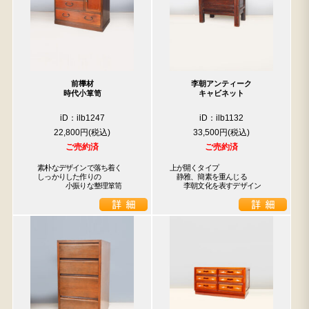
前﨔材
李朝アンティーク
時代小箪笥
キャビネット
iD：ilb1247
iD：ilb1132
22,800円
33,500円
ご売約済
ご売約済
　素朴なデザインで落ち着く

上が開くタイプ

　しっかりした作りの

　静雅、簡素を重んじる

　　　　　小振りな整理箪笥
　　李朝文化を表すデザイン