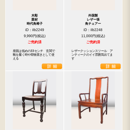
木彫
外国製
栗材
レザー張
時代角椅子
角チェアー
iD：ilb2249
iD：ilb2248
9,990円
11,000円
ご売約済
ご売約済
座面は低めの33センチ　玄関で
レザークッションスツール　ア
靴を履く時や荷物置きとして使
ンティークのイイ雰囲気出てま
える
す