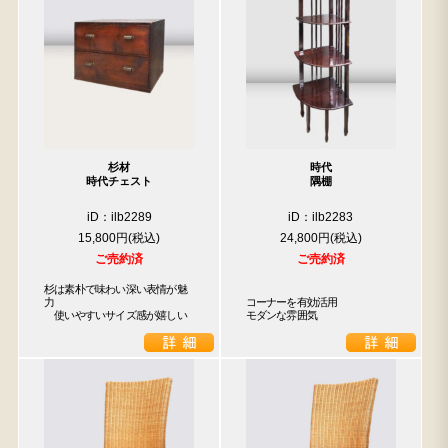
杉材
時代
時代チェスト
隅棚
iD：ilb2289
iD：ilb2283
15,800円
24,800円
ご売約済
ご売約済
杉は素朴で味わい深い表情が魅
力

コーナーを有効活用

　使いやすいサイズ感が嬉しい
モダンな雰囲気