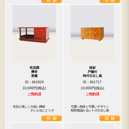
民芸調
桜材
﨔材
戸棚付
茶棚
時代引出し箱
iD：ilb1924
iD：ilb1717
10,000円
10,000円
ご売約済
ご売約済
木目が美しく力強い欅材

可愛い色味と可愛いデザイン　
　　　　　　テレビ台にどうぞ
昭和感溢れるレトロ引出し箱