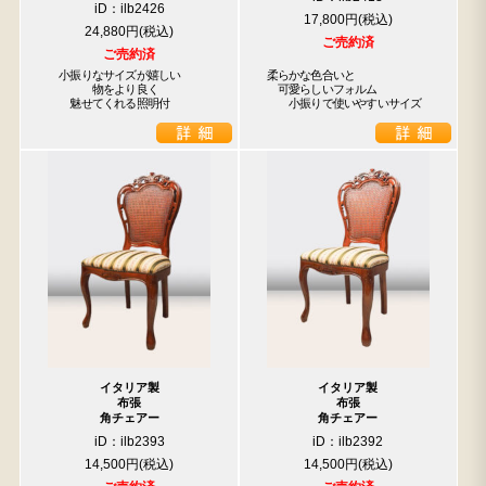
iD：ilb2426
17,800円
24,880円
ご売約済
ご売約済
　小振りなサイズが嬉しい

柔らかな色合いと

　　　　物をより良く

　可愛らしいフォルム

　　魅せてくれる照明付
　　小振りで使いやすいサイズ
イタリア製
イタリア製
布張
布張
角チェアー
角チェアー
iD：ilb2393
iD：ilb2392
14,500円
14,500円