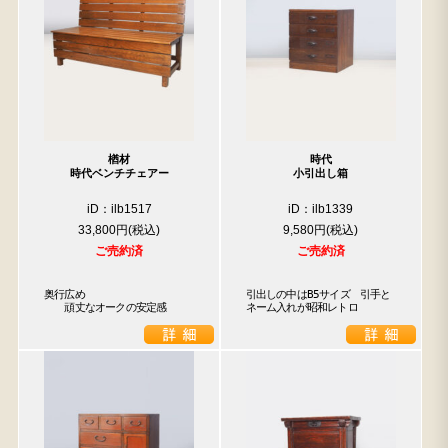
楢材
時代
時代ベンチチェアー
小引出し箱
iD：ilb1517
iD：ilb1339
33,800円
9,580円
ご売約済
ご売約済
奥行広め

引出しの中はB5サイズ　引手と
　　頑丈なオークの安定感
ネーム入れが昭和レトロ