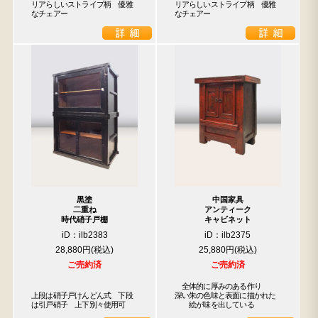
リアらしいストライプ柄　優雅
リアらしいストライプ柄　優雅
なチェアー
なチェアー
黒塗
中国家具
二重ね
アンティーク
時代硝子戸棚
キャビネット
iD：ilb2383
iD：ilb2375
28,880円
25,880円
ご売約済
ご売約済
　全体的に厚みのある作り

上段は硝子戸けんどん式　下段
深い朱の色味と表面に描かれた

は引戸硝子　上下別々使用可
　　絵が味を出している