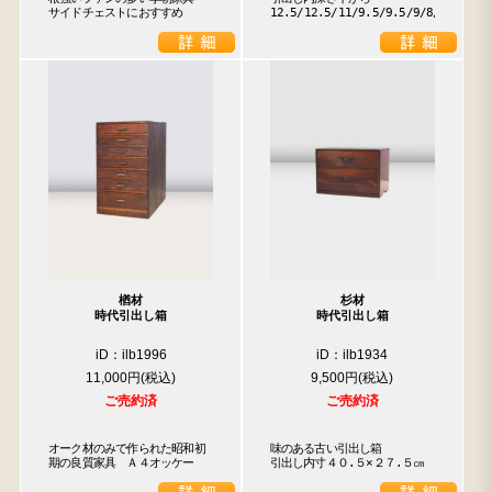
サイドチェストにおすすめ
12.5/12.5/11/9.5/9.5/9/8/3.5
楢材
杉材
時代引出し箱
時代引出し箱
iD：ilb1996
iD：ilb1934
11,000円
9,500円
ご売約済
ご売約済
オーク材のみで作られた昭和初
味のある古い引出し箱

期の良質家具　Ａ４オッケー
引出し内寸４０.５×２７.５㎝