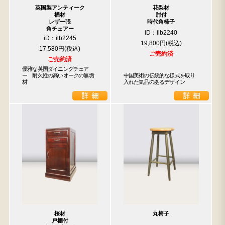
英国製アンティーク
花梨材
楢材
肘付
レザー張
時代角椅子
角チェアー
iD：ilb2240
iD：ilb2245
19,800円
17,580円
ご売約済
ご売約済
優雅な英国ダイニングチェア
ー　耐久性の高いオークの無垢
中国美術の伝統的な様式を取り
材
入れた気品のあるデザイン
桜材
丸椅子
戸棚付