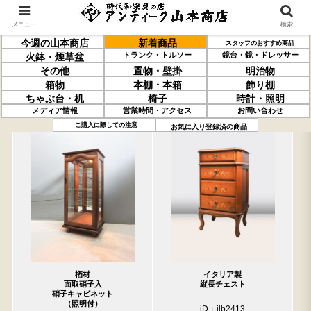
メニュー
検索
今週の山本商店
新着商品
スタッフのおすすめ商品
トランク・トルソー
鏡台・鏡・ドレッサー
火鉢・煙草盆
その他
置物・壁掛
明治物
箱物
本棚・本箱
飾り棚
ちゃぶ台・机
椅子
時計・照明
メディア情報
営業時間・アクセス
お問い合わせ
過去の取り扱い商品(4月24日分)
売約済の商品を非表示にする
ご購入に際しての注意
お気に入り登録済の商品
楢材
イタリア製
面取硝子入
縦長チェスト
硝子キャビネット
（照明付）
iD：ilb2413