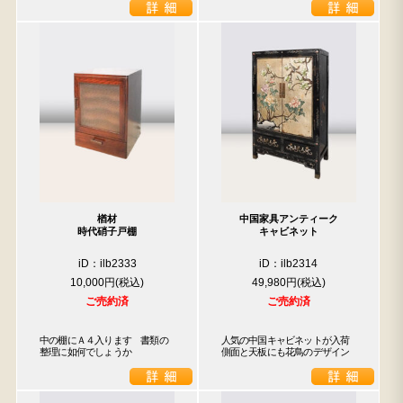
楢材
中国家具アンティーク
時代硝子戸棚
キャビネット
iD：ilb2333
iD：ilb2314
10,000円
49,980円
ご売約済
ご売約済
中の棚にＡ４入ります　書類の
人気の中国キャビネットが入荷

整理に如何でしょうか
側面と天板にも花鳥のデザイン