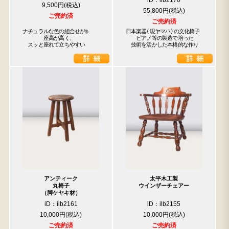
iD：ilb2170
9,500円
55,800円
検索
ご売約済
ご売約済
ナチュラルな色の組合せが◎

日本楽器(現ヤマハ)の文化椅子

　　　　座高が高く、

　　ピアノ等の製造で培った

人気の検索キーワード
　スッと座れて立ちやすい
　技術を活かした本格的な作り
2557
水屋箪笥
松本民芸
踏台
2990
箪笥
2678
B2770
1601
2471
アンティーク
太平木工製
丸椅子
ウインザーチェアー
（脚ケヤキ材）
iD：ilb2161
iD：ilb2155
10,000円
10,000円
ご売約済
ご売約済