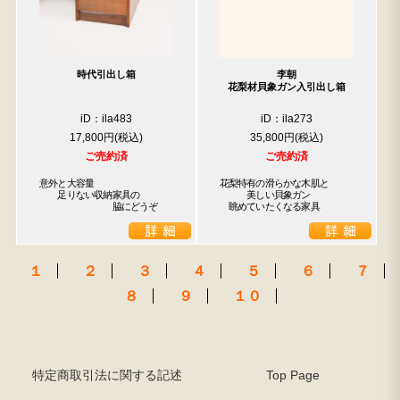
時代引出し箱
李朝
花梨材貝象ガン入引出し箱
iD：ila483
iD：ila273
17,800円
35,800円
ご売約済
ご売約済
意外と大容量

花梨特有の滑らかな木肌と

　　足りない収納家具の

　　　美しい貝象ガン

　　　　　　　　脇にどうぞ
　眺めていたくなる家具
１
２
３
４
５
６
７
８
９
１０
特定商取引法に関する記述
Top Page