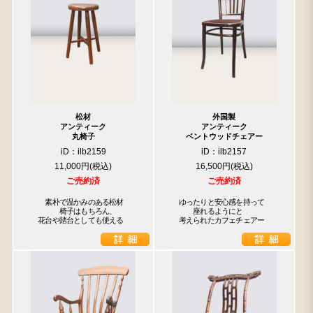
松材
外国製
アンティーク
アンティーク
丸椅子
ベントウッドチェアー
iD：ilb2159
iD：ilb2157
11,000円
16,500円
ご売約済
ご売約済
　　素朴で温かみのある松材

　ゆったりと安心感を持って

　　　　椅子はもちろん、

　　　座れるようにと

　花台や踏台としても使える
　考えられたカフェチェアー