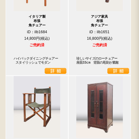
イタリア製
アジア家具
布張
布張
角チェアー
角チェアー
iD：ilb1684
iD：ilb1651
14,800円
16,800円
ご売約済
ご売約済
ハイバックダイニングチェアー

珍しいサイズのローチェアー　
 スタイリッシュでモダン
座面33cm　背面の彫刻が素敵