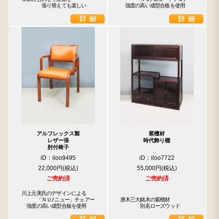
　　　　張り替えても楽しい
　強度の高い成型合板を使用
アルフレックス製
紫檀材
レザー張
時代飾り棚
肘付椅子
iD：iloo9495
iD：iloo7722
22,000円
55,000円
ご売約済
ご売約済
川上元美氏のデザインによる

　　　「ＮＵ/ニュー」チェアー

唐木三大銘木の紫檀材

　強度の高い成型合板を使用
　　　　別名ローズウッド