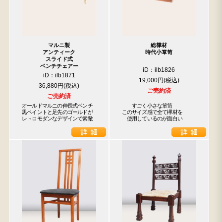
マルニ製
総﨔材
アンティーク
時代小箪笥
スライド式
ベンチチェアー
iD：ilb1826
iD：ilb1871
19,000円
36,880円
ご売約済
ご売約済
オールドマルニの伸長式ベンチ

　　すごく小さな箪笥

黒ペイントと足先のゴールドが

このサイズ感で全て欅材を

レトロモダンなデザインで素敵
　使用しているのが面白い