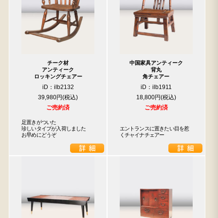
チーク材
中国家具アンティーク
アンティーク
背丸
ロッキングチェアー
角チェアー
iD：ilb2132
iD：ilb1911
39,980円
18,800円
ご売約済
ご売約済
足置きがついた

珍しいタイプが入荷しました

エントランスに置きたい目を惹
お早めにどうぞ
くチャイナチェアー