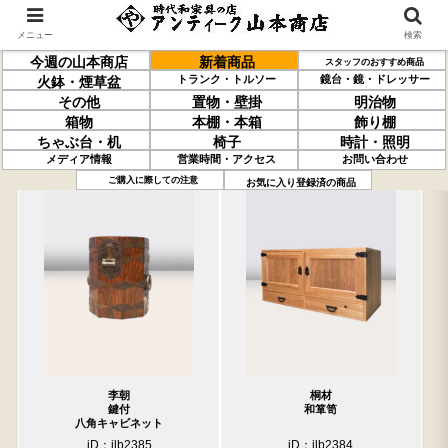
メニュー
検索
今週の山本商店
新着商品
スタッフのおすすめ商品
トランク・トルソー
鏡台・鏡・ドレッサー
火鉢・煙草盆
その他
置物・壁掛
明治物
箱物
本棚・本箱
飾り棚
ちゃぶ台・机
椅子
時計・照明
メディア情報
営業時間・アクセス
お問い合わせ
過去の取り扱い商品(4月10日分)
売約済の商品を非表示にする
ご購入に際しての注意
お気に入り登録済の商品
李朝
桐材
鍵付
和箪笥
八角キャビネット
iD：ilb2385
iD：ilb2384