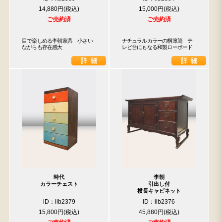
14,880円
15,000円
ご売約済
ご売約済
目で楽しめる李朝家具　小さい
ナチュラルカラーの桐箪笥　テ
ながらも存在感大
レビ台にもなる和製ローボード
時代
李朝
カラーチェスト
引出し付
横長キャビネット
iD：ilb2379
iD：ilb2376
15,800円
45,880円