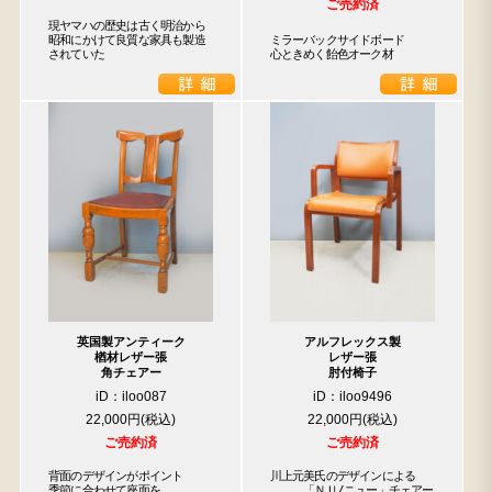
ご売約済
現ヤマハの歴史は古く明治から

昭和にかけて良質な家具も製造

ミラーバックサイドボード

されていた
心ときめく飴色オーク材
英国製アンティーク
アルフレックス製
楢材レザー張
レザー張
角チェアー
肘付椅子
iD：iloo087
iD：iloo9496
22,000円
22,000円
ご売約済
ご売約済
背面のデザインがポイント

川上元美氏のデザインによる

季節に合わせて座面を

　　　「ＮＵ/ニュー」チェアー
