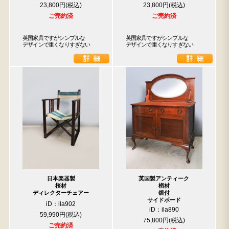
23,800円
23,800円
ご売約済
ご売約済
英国家具ですがシンプルな

英国家具ですがシンプルな

デザインで重くなりすぎない
デザインで重くなりすぎない
日本楽器製
英国製アンティーク
桜材
楢材
ディレクターチェアー
鏡付
サイドボード
iD：ila902
iD：ila890
59,990円
75,800円
ご売約済