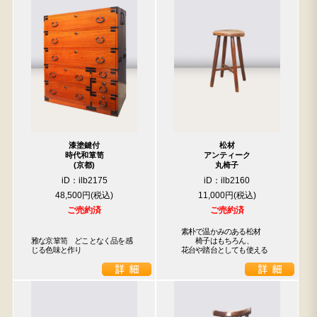
漆塗鍵付
松材
時代和箪笥
アンティーク
(京都)
丸椅子
iD：ilb2175
iD：ilb2160
48,500円
11,000円
ご売約済
ご売約済
　素朴で温かみのある松材

雅な京箪笥　どことなく品を感
　　　椅子はもちろん、

じる色味と作り
　花台や踏台としても使える