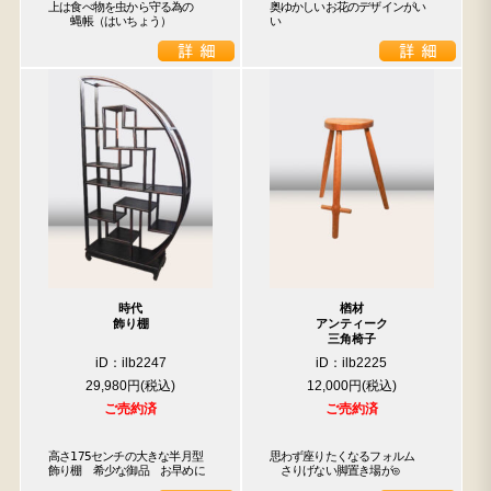
上は食べ物を虫から守る為の

奥ゆかしいお花のデザインがい
　　蝿帳（はいちょう）
い
時代
楢材
飾り棚
アンティーク
三角椅子
iD：ilb2247
iD：ilb2225
29,980円
12,000円
ご売約済
ご売約済
高さ175センチの大きな半月型
思わず座りたくなるフォルム

飾り棚　希少な御品　お早めに
　さりげない脚置き場が◎