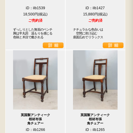
iD：ilb1539
iD：ilb1427
18,500円
15,880円
ご売約済
ご売約済
ずっしりとした無垢のベンチ

ナチュラルな色合いは

脚は半丸田　温もりを感じる

　空間に溶け込む

色味と木目で癒される
座面広めでリラックス
英国製アンティーク
英国製アンティーク
桜材布張
桜材布張
角チェアー
角チェアー
iD：ilb1266
iD：ilb1265