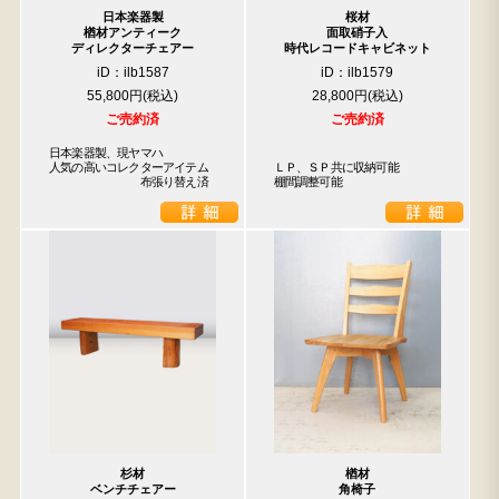
日本楽器製
桜材
楢材アンティーク
面取硝子入
ディレクターチェアー
時代レコードキャビネット
iD：ilb1587
iD：ilb1579
55,800円
28,800円
検索
ご売約済
ご売約済
日本楽器製、現ヤマハ

人気の高いコレクターアイテム

ＬＰ、ＳＰ共に収納可能

人気の検索キーワード
　　　　　　　　布張り替え済
棚間調整可能
2557
2471
2678
2729
2905
2925
2873
b2770
箪笥
2990
杉材
楢材
ベンチチェアー
角椅子