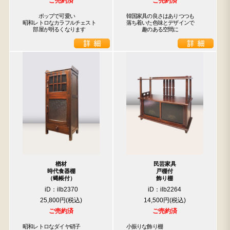
ご売約済
ご売約済
　　　ポップで可愛い

韓国家具の良さはありつつも

昭和レトロなカラフルチェスト

落ち着いた色味とデザインで

　　部屋が明るくなります
　　　趣のある空間に
楢材
民芸家具
時代食器棚
戸棚付
（蝿帳付）
飾り棚
iD：ilb2370
iD：ilb2264
25,800円
14,500円
ご売約済
ご売約済
昭和レトロなダイヤ硝子

小振りな飾り棚
