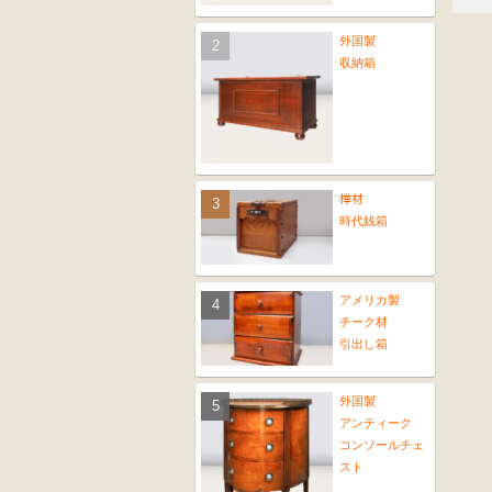
外国製
収納箱
﨔材
時代銭箱
アメリカ製
チーク材
引出し箱
外国製
アンティーク
コンソールチェ
スト