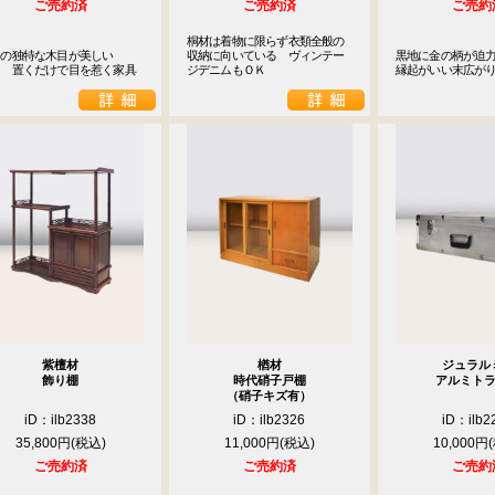
ご売約済
ご売約済
ご売約
桐材は着物に限らず衣類全般の
の独特な木目が美しい

収納に向いている　ヴィンテー
黒地に金の柄が迫力
　　置くだけで目を惹く家具
ジデニムもＯＫ
縁起がいい末広が
紫檀材
楢材
ジュラル
飾り棚
時代硝子戸棚
アルミト
（硝子キズ有）
iD：ilb2338
iD：ilb2326
iD：ilb2
35,800円
11,000円
10,000円
ご売約済
ご売約済
ご売約