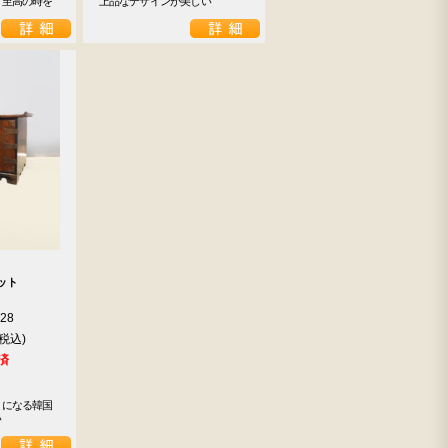
て至高の時を
上品なデザインが美しい
ット
928
済
トになる韓国
い