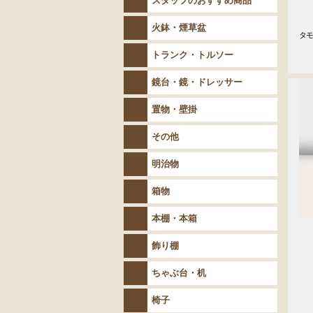
スタッフのおすすめ商品
火鉢・煙草盆
タモ
　
トランク・トルソー
鏡台・鏡・ドレッサー
置物・壁掛
その他
明治物
箱物
本棚・本箱
飾り棚
ちゃぶ台・机
椅子