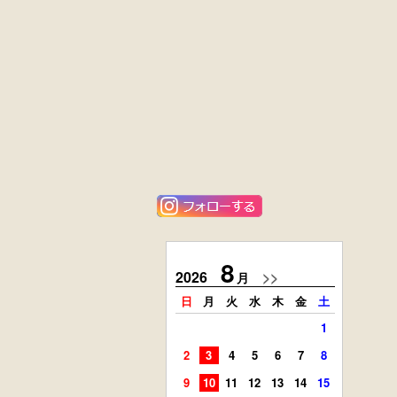
黒漆塗
花梨材
時代箪笥
貝象ガン入
（京都）
小引出し箱
外国製
ニレ材
アンティーク
李朝
コンソールチェ
キャビネット
スト
8
2026
>>
2026
月
日
月
火
水
木
金
土
日
月
1
2
3
4
5
6
7
8
6
7
9
10
11
12
13
14
15
13
14