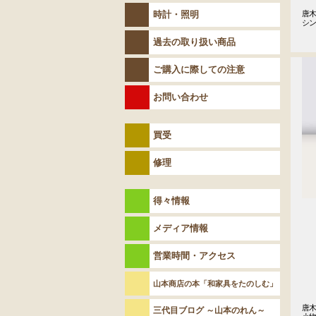
時計・照明
唐木
シ
過去の取り扱い商品
ご購入に際しての注意
お問い合わせ
買受
修理
得々情報
メディア情報
営業時間・アクセス
山本商店の本「和家具をたのしむ」
唐木
三代目ブログ ～山本のれん～