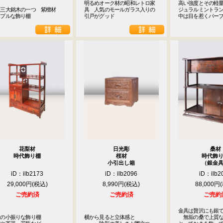
明るめオーク材の昭和レトロ家
高い強度とその軽量
三大銘木の一つ　紫檀材

具　人気のモールガラス入りの
ジュラルミントラン
ンプルな飾り棚
引戸がグッド
中は目を惹くパー
花梨材
日光彫
桑材
時代飾り棚
桜材
時代飾
小引出し箱
（銀金
iD：ilb2173
iD：ilb2096
iD：ilb2
29,000円
8,990円
88,000円
ご売約済
ご売約済
ご売約
金具は贅沢にも銀で
の小振りな飾り棚

横から見ると立体感と

　無垢の桑で上質な