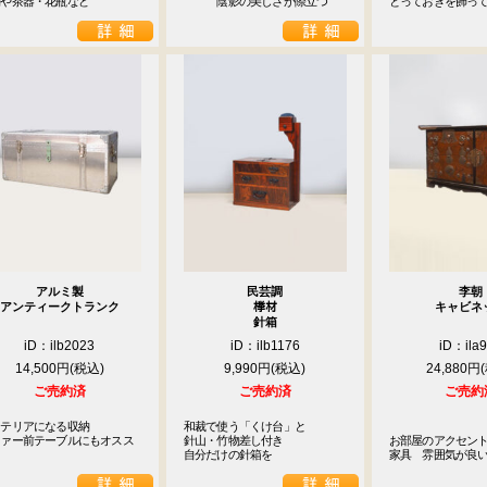
物や茶器・花瓶など
　　　陰影の美しさが際立つ
とっておきを飾っ
アルミ製
民芸調
李朝
アンティークトランク
﨔材
キャビネ
針箱
iD：ilb2023
iD：ilb1176
iD：ila
14,500円
9,990円
24,880円
ご売約済
ご売約済
ご売約
テリアになる収納

和裁で使う「くけ台」と

ファー前テーブルにもオスス
針山・竹物差し付き

お部屋のアクセン
自分だけの針箱を
家具　雰囲気が良