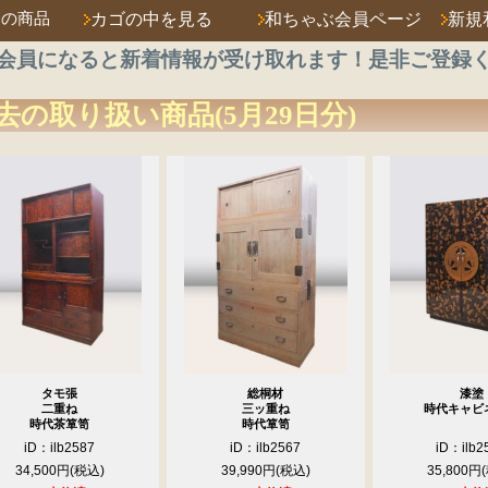
済の商品
カゴの中を見る
和ちゃぶ会員ページ
新規
会員になると新着情報が受け取れます！是非ご登録
去の取り扱い商品(5月29日分)
タモ張
総桐材
漆塗
二重ね
三ッ重ね
時代キャビ
時代茶箪笥
時代箪笥
iD：ilb2587
iD：ilb2567
iD：ilb2
34,500円
39,990円
35,800円