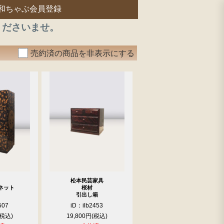
和ちゃぶ会員登録
くださいませ。
売約済の商品を非表示にする
松本民芸家具
ネット
桜材
引出し箱
507
iD：ilb2453
19,800円