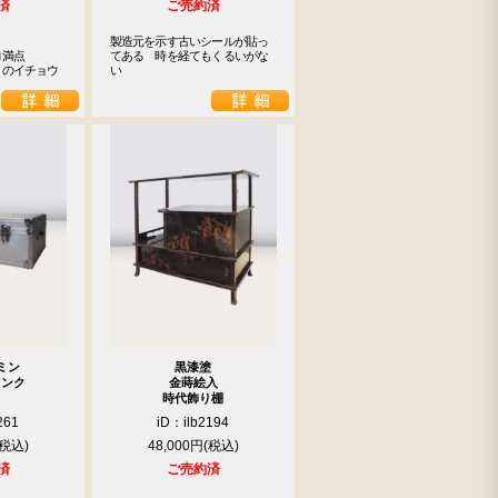
済
ご売約済
製造元を示す古いシールが貼っ
満点

てある　時を経てもくるいがな
りのイチョウ
い
ミン
黒漆塗
ランク
金蒔絵入
時代飾り棚
261
iD：ilb2194
48,000円
済
ご売約済