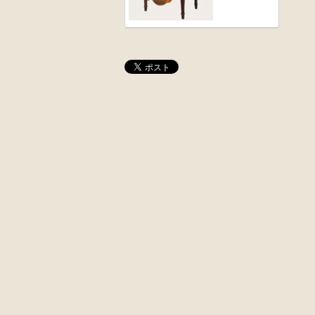
桜材
木彫
時代置床
角茶テーブル
外国製
前﨔・杉材
収納箱
時代
水屋箪笥
大4段
英国製アンティ
クサビ止メ
ーク
時代本棚
楢材
キャビネット