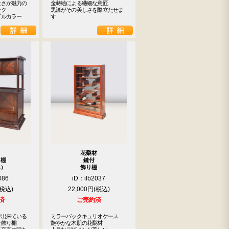
さが魅力の

金蒔絵による繊細な意匠

ク

黒漆がその美しさを際立たせま
プルカラー
す
花梨材
り棚
鍵付
具）
飾り棚
086
iD：ilb2037
22,000円
済
ご売約済
出来ている

ミラーバックキュリオケース

飾り棚

艶やかな木肌の花梨材
