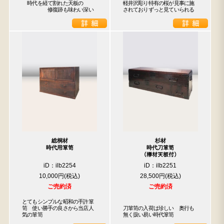
　時代を経て割れた天板の

軽井沢彫り特有の桜が見事に施
　　　　　修復跡も味わい深い
されておりずっと見ていられる
総桐材
杉材
時代用箪笥
時代刀箪笥
（﨔材天板付）
iD：ilb2254
iD：ilb2251
10,000円
28,500円
ご売約済
ご売約済
とてもシンプルな昭和の手許箪
笥　使い勝手の良さから当店人
刀箪笥の入荷は珍しい　奥行も
気の箪笥
無く扱い易い時代箪笥