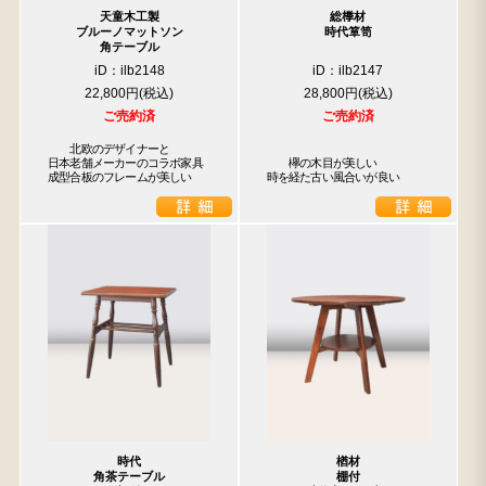
天童木工製
総﨔材
ブルーノマットソン
時代箪笥
角テーブル
iD：ilb2148
iD：ilb2147
22,800円
28,800円
ご売約済
ご売約済
　　北欧のデザイナーと

日本老舗メーカーのコラボ家具

　　欅の木目が美しい

成型合板のフレームが美しい
時を経た古い風合いが良い
時代
楢材
角茶テーブル
棚付