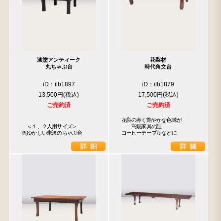
漆塗アンティーク
花梨材
丸ちゃぶ台
時代角文台
iD：ilb1897
iD：ilb1879
13,500円
17,500円
ご売約済
ご売約済
花梨の赤く艶やかな色味が

　＜１、２人用サイズ＞

　　高級家具の証

奥ゆかしい朱漆のちゃぶ台
コーヒーテーブルなどに