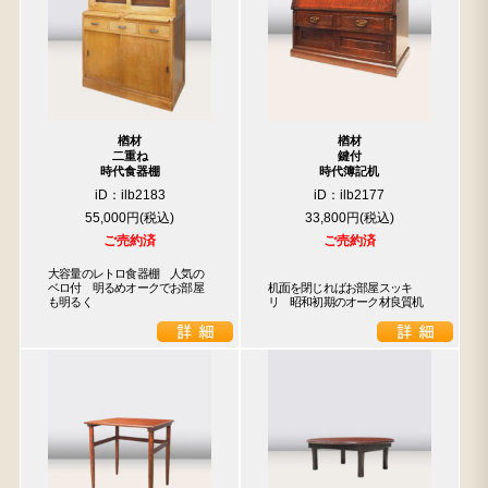
楢材
楢材
二重ね
鍵付
時代食器棚
時代簿記机
iD：ilb2183
iD：ilb2177
55,000円
33,800円
ご売約済
ご売約済
大容量のレトロ食器棚　人気の
ベロ付　明るめオークでお部屋
机面を閉じればお部屋スッキ
も明るく
リ　昭和初期のオーク材良質机