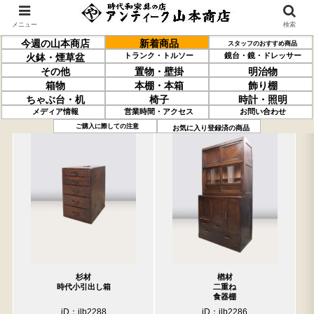
メニュー
検索
今週の山本商店
新着商品
スタッフのおすすめ商品
トランク・トルソー
鏡台・鏡・ドレッサー
火鉢・煙草盆
その他
置物・壁掛
明治物
箱物
本棚・本箱
飾り棚
ちゃぶ台・机
椅子
時計・照明
メディア情報
営業時間・アクセス
お問い合わせ
過去の取り扱い商品(3月27日分)
売約済の商品を非表示にする
ご購入に際しての注意
お気に入り登録済の商品
杉材
楢材
時代小引出し箱
二重ね
食器棚
iD：ilb2288
iD：ilb2286