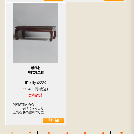
紫檀材
時代角文台
iD：ilya2220
59,400円
ご売約済
紫檀の艶やかな

　　　表情にうっとり

上質な和の空間作りに
１
２
３
４
５
６
７