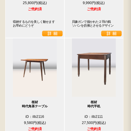
25,800円
9,990円
ご売約済
ご売約済
収納するものを美しく魅せます

貝象ガンで描かれた２羽の鶴

お早めにどうぞ
ソバンを彷彿とさせるデザイン
桜材
桜材
時代角茶テーブル
時代平机
iD：ilb2116
iD：ilb2111
9,580円
27,500円
ご売約済
ご売約済