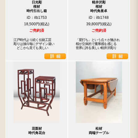
日光彫
軽井沢彫
桜材
桜材
時代引出し箱
時代角座卓
iD：ilb1753
iD：ilb1748
18,500円
39,800円
ご売約済
ご売約済
江戸時代より続く伝統工芸

「星打ち」という点々が施され

彫りは抽斗毎にデザイン違い

桜が立体的で重厚感を感じる

　どこから見ても美しい
世界に誇る美しい軽井沢彫り
花梨材
松材
時代角花台
両端テーブル