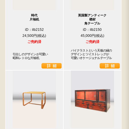
時代
英国製アンティーク
片袖机
楢材
角テーブル
iD：ilb2152
iD：ilb2150
24,500円
45,000円
ご売約済
ご売約済
パイクラストという天板の縁の

引出しのデザインが可愛い

デザインとツイストレッグが

昭和レトロな片袖机
可愛いオケージョナルテーブル