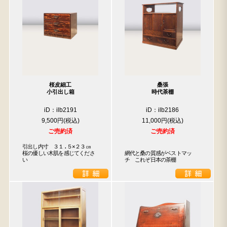
桜皮細工
桑張
小引出し箱
時代茶棚
iD：ilb2191
iD：ilb2186
9,500円
11,000円
ご売約済
ご売約済
引出し内寸　３１.５×２３㎝

桜の優しい木肌を感じてくださ
網代と桑の質感がベストマッ
い
チ　これぞ日本の茶棚