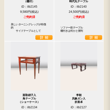
（棚付）
時代丸テーブル
iD：ilb2145
iD：ilb2140
9,580円
24,500円
ご売約済
ご売約済
美しいターニングレッグが特徴
的

ソファー前テーブル

　　サイドテーブルとして
棚付きは何かと便利
面取硝子入
李朝
角テーブル
貝象ガン入
（ショーケース）
折座卓
iD：ilb2134
iD：ilb2127