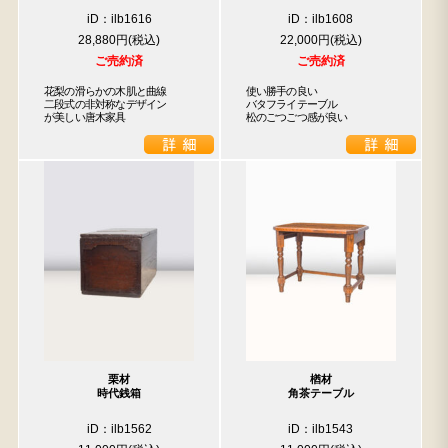
iD：ilb1616
iD：ilb1608
28,880円
22,000円
ご売約済
ご売約済
花梨の滑らかの木肌と曲線

使い勝手の良い

二段式の非対称なデザイン

バタフライテーブル

が美しい唐木家具
松のごつごつ感が良い
栗材
楢材
時代銭箱
角茶テーブル
iD：ilb1562
iD：ilb1543