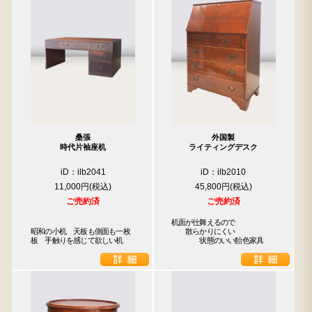
桑張
外国製
時代片袖座机
ライティングデスク
iD：ilb2041
iD：ilb2010
11,000円
45,800円
ご売約済
ご売約済
机面が仕舞えるので

昭和の小机　天板も側面も一枚
　　散らかりにくい

板　手触りを感じて欲しい机
　　　　状態のいい飴色家具