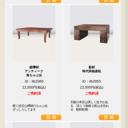
人気の検索キーワード
2557
2729
2471
2678
b2770
2990
水屋箪笥
2905
2873
箪笥
総﨔材
栃材
アンティーク
時代両袖座机
角ちゃぶ台
iD：ilb2060
iD：ilb2055
22,000円
22,000円
ご売約済
ご売約済
天板の木目は美しく迫力があ
硬く頑丈な欅材のちゃぶ台

る　15ミリ栃材２枚はぎ合わ
ずっしりしてます
せ　昭和初期