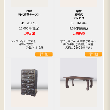
桜材
栗材
時代角茶テーブル
廻転式
テレビ台
iD：ilb1780
iD：ilb1764
11,000円
9,580円
ご売約済
ご売約済
シンプルなテーブルを

すこし緑がかった絶妙な色合い

　　　お求めの方に

　網代が織りなす優しい表情

　　　　　　天板のスレも味
　　天板はくるくる回ります