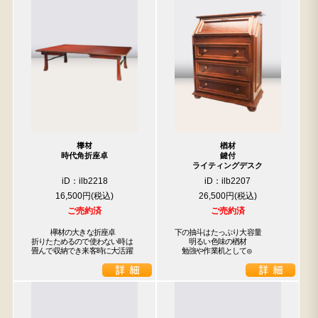
﨔材
楢材
時代角折座卓
鍵付
ライティングデスク
iD：ilb2218
iD：ilb2207
16,500円
26,500円
ご売約済
ご売約済
　　 欅材の大きな折座卓

下の抽斗はたっぷり大容量

折りたためるので使わない時は

　　明るい色味の楢材

畳んで収納でき来客時に大活躍
　勉強や作業机として◎