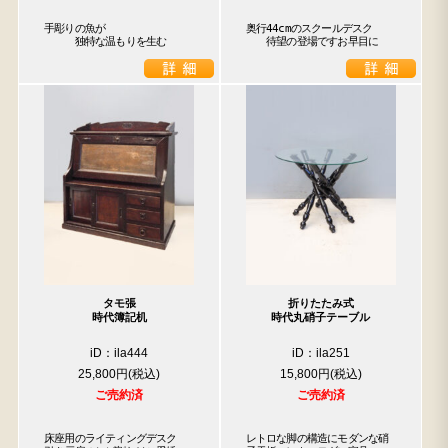
手彫りの魚が

奥行44cmのスクールデスク

　　　独特な温もりを生む
　　待望の登場ですお早目に
タモ張
折りたたみ式
時代簿記机
時代丸硝子テーブル
iD：ila444
iD：ila251
25,800円
15,800円
ご売約済
ご売約済
床座用のライティングデスク

レトロな脚の構造にモダンな硝