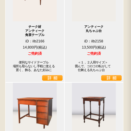
チーク材
アンティーク
アンティーク
丸ちゃぶ台
角茶テーブル
iD：ilb2166
iD：ilb2158
14,800円
13,500円
ご売約済
ご売約済
　　便利なサイドテーブル

　　＜１，２人用サイズ＞

場所も取らないし手軽に使える

　畳んで、コロコロ転がして

　置く、飾る、あなた好みに
　　仕舞える丸ちゃぶ台