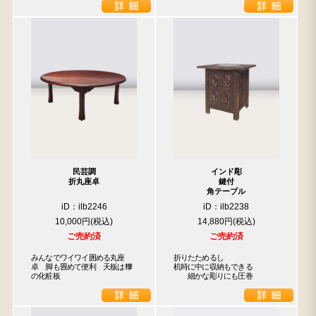
民芸調
インド彫
折丸座卓
鍵付
角テーブル
iD：ilb2246
iD：ilb2238
10,000円
14,880円
ご売約済
ご売約済
みんなでワイワイ囲める丸座
折りたためるし

卓　脚も畳めて便利　天板は﨔
机時に中に収納もできる

の化粧板
　　細かな彫りにも圧巻