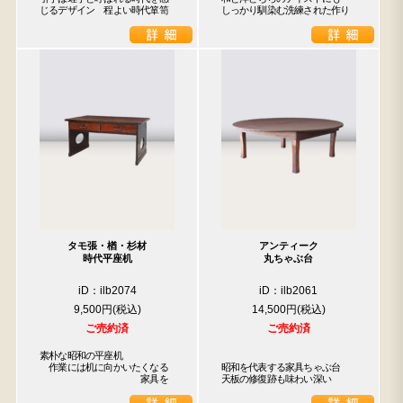
じるデザイン　程よい時代箪笥
しっかり馴染む洗練された作り
タモ張・楢・杉材
アンティーク
時代平座机
丸ちゃぶ台
iD：ilb2074
iD：ilb2061
9,500円
14,500円
ご売約済
ご売約済
素朴な昭和の平座机

　作業には机に向かいたくなる

昭和を代表する家具ちゃぶ台

　　　　　　　　　　　家具を
天板の修復跡も味わい深い
検索