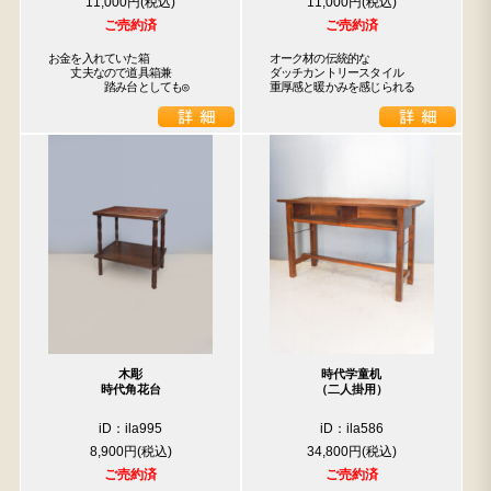
11,000円
11,000円
ご売約済
ご売約済
お金を入れていた箱

オーク材の伝統的な

　　丈夫なので道具箱兼

ダッチカントリースタイル

　　　　　踏み台としても◎
重厚感と暖かみを感じられる
木彫
時代学童机
時代角花台
（二人掛用）
iD：ila995
iD：ila586
8,900円
34,800円
ご売約済
ご売約済