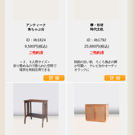
アンティーク
﨔・杉材
角ちゃぶ台
時代文机
iD：ilb1824
iD：ilb1792
9,580円
25,880円
ご売約済
ご売約済
　　＜２、３人用サイズ＞

戦前の古い机　ろくろ挽きの脚
折り畳めるので限られた空間で

が可愛い　テレビ台やオーディ
　　場所を有効活用できる
オラックに