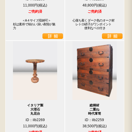
11,000円
48,800円
ご売約済
ご売約済
　　　＜A４サイズ収納可＞

心落ち着くダーク色のオーク材

杉は素朴で味わい深い表情が魅
　レトロ硝子がワンポイント

力
　　　　便利なベロ付き
イタリア製
総桐材
大理石
二重ね
丸花台
時代箪笥
iD：ilb2269
iD：ilb2259
11,000円
38,500円