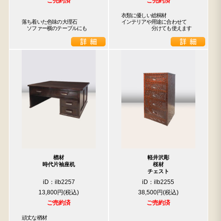
ご売約済
ご売約済
衣類に優しい総桐材

落ち着いた色味の大理石

インテリアや用途に合わせて

　ソファー横のテーブルにも
　　　　　　分けても使えます
楢材
軽井沢彫
時代片袖座机
桜材
チェスト
iD：ilb2257
iD：ilb2255
13,800円
38,500円
ご売約済
ご売約済
頑丈な楢材
