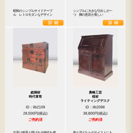
昭和のシンプルサイドテーブ
シンプルに大きな引出しが一
ル　レトロモダンなデザイン
つ　脚の意匠が美しい
総桐材
勇峰工芸
時代箪笥
桜材
ライティングデスク
iD：ilb2109
iD：ilb2098
28,500円
38,800円
ご売約済
ご売約済
引手は蛭手と呼ばれる時代を感
和と洋どちらのテイストにも
