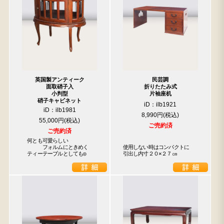
英国製アンティーク
民芸調
面取硝子入
折りたたみ式
小判型
片袖座机
硝子キャビネット
iD：ilb1921
iD：ilb1981
8,990円
55,000円
ご売約済
ご売約済
　何とも可愛らしい

　　　　フォルムにときめく

使用しない時はコンパクトに

　ティーテーブルとしても◎
引出し内寸２０×２７㎝