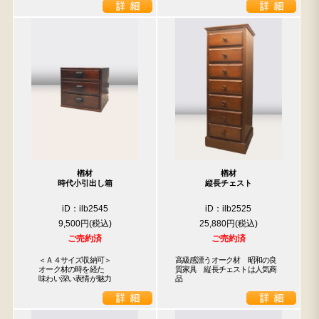
楢材
楢材
時代小引出し箱
縦長チェスト
iD：ilb2545
iD：ilb2525
9,500円
25,880円
ご売約済
ご売約済
　＜Ａ４サイズ収納可＞

高級感漂うオーク材　昭和の良
　オーク材の時を経た

質家具　縦長チェストは人気商
　味わい深い表情が魅力
品