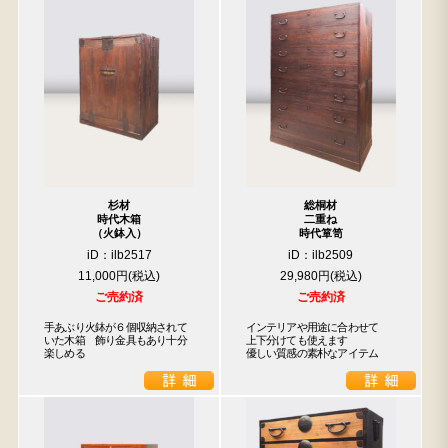
杉材
総桐材
時代木箱
二重ね
（火鉢入）
時代箪笥
iD：ilb2517
iD：ilb2509
11,000円
29,980円
ご売約済
ご売約済
手あぶり火鉢が６個収納されて
インテリアや用途に合わせて

いた木箱　飾り金具もあり十分
上下分けても使えます

楽しめる
優しい質感の素朴なアイテム