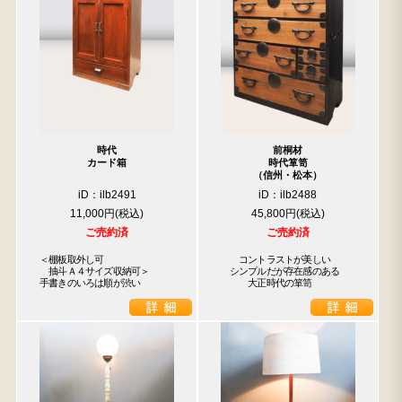
時代
前桐材
カード箱
時代箪笥
（信州・松本）
iD：ilb2491
iD：ilb2488
11,000円
45,800円
ご売約済
ご売約済
＜棚板取外し可

　　コントラストが美しい

　抽斗Ａ４サイズ収納可＞

　シンプルだが存在感のある

手書きのいろは順が渋い
　　　大正時代の箪笥