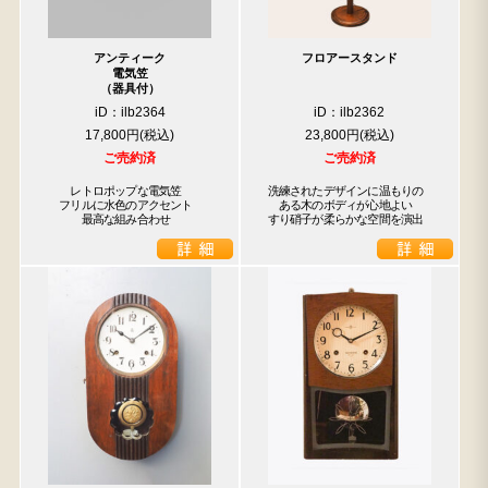
アンティーク
フロアースタンド
電気笠
（器具付）
iD：ilb2364
iD：ilb2362
17,800円
23,800円
ご売約済
ご売約済
　　レトロポップな電気笠

洗練されたデザインに温もりの

　フリルに水色のアクセント

　ある木のボディが心地よい

　　　最高な組み合わせ
すり硝子が柔らかな空間を演出
検索
人気の検索キーワード
松本民芸
水屋箪笥
踏台
2678
2990
箪笥
B2770
小長火鉢
1601
下駄箱