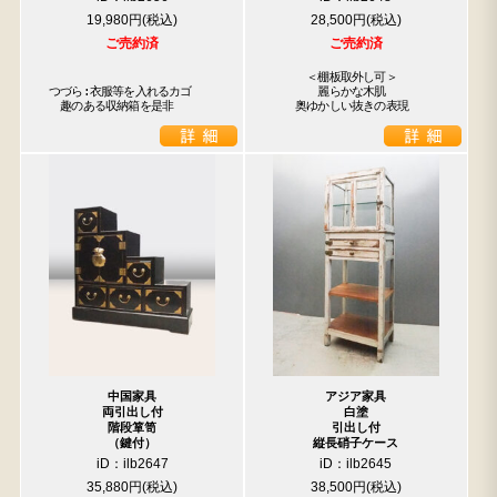
19,980円
28,500円
ご売約済
ご売約済
　　　＜棚板取外し可＞

つづら:衣服等を入れるカゴ

　　　　麗らかな木肌

　趣のある収納箱を是非
　　奥ゆかしい抜きの表現
中国家具
アジア家具
両引出し付
白塗
階段箪笥
引出し付
（鍵付）
縦長硝子ケース
iD：ilb2647
iD：ilb2645
35,880円
38,500円