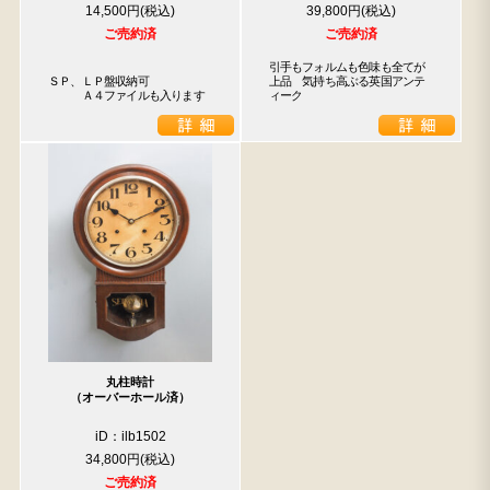
14,500円
39,800円
ご売約済
ご売約済
引手もフォルムも色味も全てが
ＳＰ、ＬＰ盤収納可

上品　気持ち高ぶる英国アンテ
　　　Ａ４ファイルも入ります
ィーク
丸柱時計
（オーバーホール済）
iD：ilb1502
34,800円
ご売約済