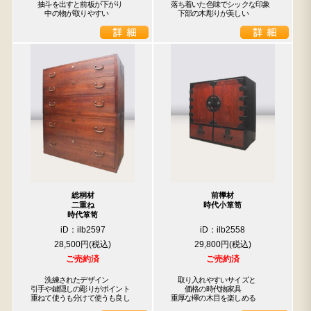
　抽斗を出すと前板が下がり

落ち着いた色味でシックな印象

　　中の物が取りやすい
　下部の木彫りが美しい
総桐材
前﨔材
二重ね
時代小箪笥
時代箪笥
iD：ilb2597
iD：ilb2558
28,500円
29,800円
ご売約済
ご売約済
　　洗練されたデザイン

　取り入れやすいサイズと

引手や鍵隠しの彫りがポイント

　　価格の時代物家具

重ねて使うも分けて使うも良し
重厚な欅の木目を楽しめる