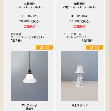
丸柱時計
角柱時計
（オーバーホール済）
（本打・オーバーホール済）
iD：ilb2125
iD：ilb2064
29,980円
27,580円
ご売約済
ご売約済
愛知時計

ＳＥＩＫＯＳＨＡ

丸いシルエットが可愛らしい

　　昭和レトロデザイン

1週間巻き
　　　　　　　　３週間巻き
アンティーク
卓上スタンド
電気笠