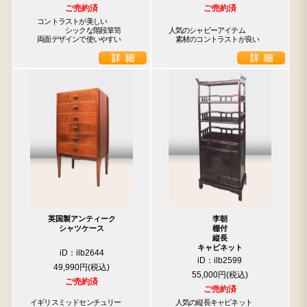
ご売約済
ご売約済
　コントラストが美しい

　　　　　シックな階段箪笥

人気のシャビーアイテム

　両面デザインで使いやすい
　素材のコントラストが良い
英国製アンティーク
李朝
シャツケース
棚付
縦長
キャビネット
iD：ilb2644
iD：ilb2599
49,990円
55,000円
ご売約済
ご売約済
イギリスミッドセンチュリー

　人気の縦長キャビネット
