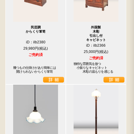
民芸調
外国製
からくり箪笥
木彫
引出し付
キャビネット
iD：ilb2380
iD：ilb2366
29,980円
25,000円
ご売約済
ご売約済
独特な雰囲気を放つ

幾つもの仕掛けがあり簡単には

　小振りなキャビネット

　開けられないからくり箪笥
　　　木彫の温もりを感じる