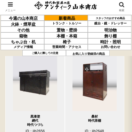
メニュー
検索
今週の山本商店
新着商品
スタッフのおすすめ商品
トランク・トルソー
鏡台・鏡・ドレッサー
火鉢・煙草盆
その他
置物・壁掛
明治物
箱物
本棚・本箱
飾り棚
ちゃぶ台・机
椅子
時計・照明
メディア情報
営業時間・アクセス
お問い合わせ
過去の取り扱い商品(6月12日分)
売約済の商品を非表示にする
ご購入に際しての注意
お気に入り登録済の商品
黒漆塗
桑材
網代
時代茶棚
時代つづら
iD：ilb2656
iD：ilb2648