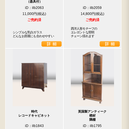
（器具付）
iD：ilb2063
iD：ilb2059
11,000円
14,800円
ご売約済
ご売約済
西洋人形モチーフの

シンプルな乳白ガラス

エレガントな照明

どんなお部屋にも合わせやすい
チェーン揺れます
時代
英国製アンティーク
レコードキャビネット
楢材
隅棚
iD：ilb1843
iD：ilb1795