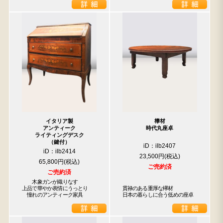
イタリア製
﨔材
アンティーク
時代丸座卓
ライティングデスク
（鍵付）
iD：ilb2407
iD：ilb2414
23,500円
65,800円
ご売約済
ご売約済
　　木象ガンが織りなす

上品で華やか表情にうっとり

貫禄のある重厚な欅材

　憧れのアンティーク家具
日本の暮らしに合う低めの座卓