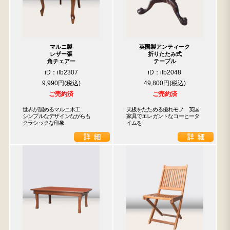
マルニ製
英国製アンティーク
レザー張
折りたたみ式
角チェアー
テーブル
iD：ilb2307
iD：ilb2048
9,990円
49,800円
ご売約済
ご売約済
世界が認めるマルニ木工

天板をたためる優れモノ　英国
シンプルなデザインながらも

家具でエレガントなコーヒータ
クラシックな印象
イムを