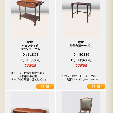
楢材
桜材
バタフライ式
時代角茶テーブル
ワゴンテーブル
iD：ilb2373
iD：ilb2316
22,000円
12,000円
ご売約済
ご売約済
キャスター付きで移動も楽々

　　サイドを拡張可能

ソファー前コーヒーテーブル

テーブルや店舗什器としても◎
　　昭和レトロファーニチャー