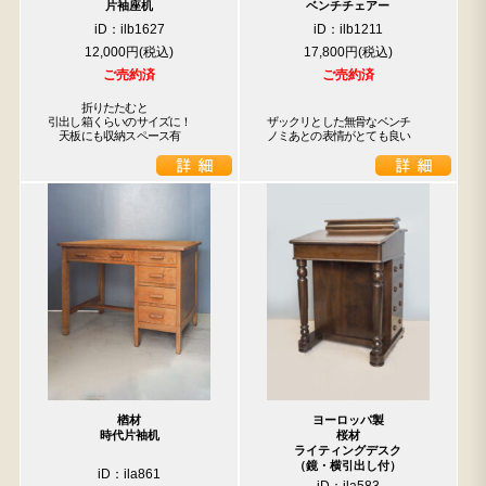
片袖座机
ベンチチェアー
iD：ilb1627
iD：ilb1211
12,000円
17,800円
ご売約済
ご売約済
　　　折りたたむと

引出し箱くらいのサイズに！

ザックリとした無骨なベンチ　
　天板にも収納スペース有
ノミあとの表情がとても良い
楢材
ヨーロッパ製
時代片袖机
桜材
ライティングデスク
（鏡・横引出し付）
iD：ila861