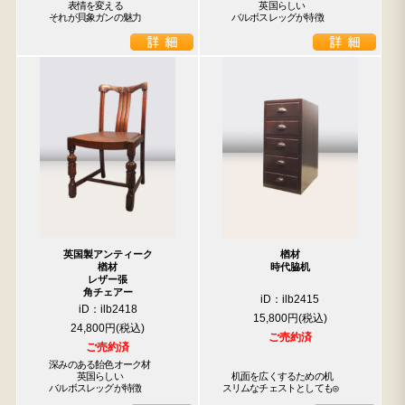
　　　表情を変える

　　　　英国らしい

　それが貝象ガンの魅力
　バルボスレッグが特徴
英国製アンティーク
楢材
楢材
時代脇机
レザー張
角チェアー
iD：ilb2415
iD：ilb2418
15,800円
24,800円
ご売約済
ご売約済
　深みのある飴色オーク材

　　　　英国らしい

　机面を広くするための机

　バルボスレッグが特徴
スリムなチェストとしても◎