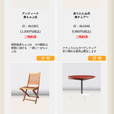
アンティーク
折りたたみ式
角ちゃぶ台
角チェアー
iD：ilb1861
iD：ilb1848
11,000円
9,980円
ご売約済
ご売約済
昭和遺産ちゃぶ台　その構造は
称賛に値する　一家に一台ちゃ
ナチュラルなガーデンチェア

ぶ台
折り畳める家具は重宝します
検索
人気の検索キーワード
松本民芸
2557
水屋箪笥
2729
B2770
踏台
2678
2990
箪笥
2905