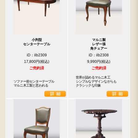
小判型
マルニ製
センターテーブル
レザー張
角チェアー
iD：ilb2309
iD：ilb2308
17,800円
9,990円
ご売約済
ご売約済
世界が認めるマルニ木工

ソファー前センターテーブル

シンプルなデザインながらも

マルニ木工製と思われる
クラシックな印象