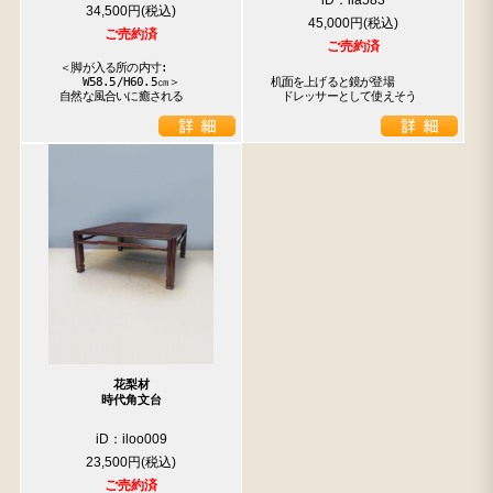
iD：ila583
34,500円
45,000円
ご売約済
ご売約済
　＜脚が入る所の内寸:

　　　W58.5/H60.5㎝＞

机面を上げると鏡が登場

　自然な風合いに癒される
　ドレッサーとして使えそう
花梨材
時代角文台
iD：iloo009
23,500円
ご売約済