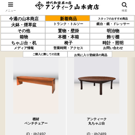
メニュー
検索
今週の山本商店
新着商品
スタッフのおすすめ商品
トランク・トルソー
鏡台・鏡・ドレッサー
火鉢・煙草盆
その他
置物・壁掛
明治物
箱物
本棚・本箱
飾り棚
ちゃぶ台・机
椅子
時計・照明
メディア情報
営業時間・アクセス
お問い合わせ
過去の取り扱い商品(5月22日分)
売約済の商品を非表示にする
ご購入に際しての注意
お気に入り登録済の商品
楢材
アンティーク
ベンチチェアー
丸ちゃぶ台
iD：ilb2492
iD：ilb2489