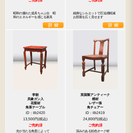
ご売約済
ご売約済
昭和の優れた道具ちゃぶ台　昭
細身なシルエットで圧迫感軽減

和のエネルギーを感じる家具
お部屋を広く見せます
李朝
英国製アンティーク
貝象ガン入
楢材
花梨材
レザー張
角茶テーブル
角チェアー
iD：ilb2420
iD：ilb2419
13,500円
24,800円
ご売約済
ご売約済
　光が当たる角度によって

　深みのある飴色オーク材
