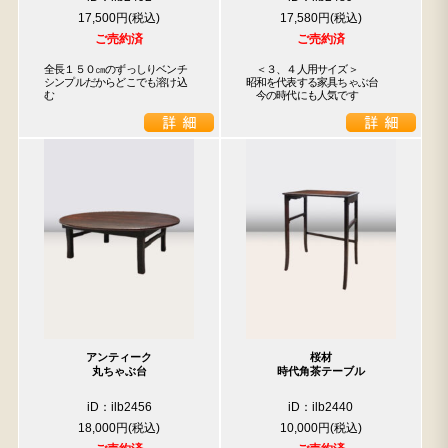
17,500円
17,580円
ご売約済
ご売約済
全長１５０㎝のずっしりベンチ

　＜３、４人用サイズ＞

シンプルだからどこでも溶け込
昭和を代表する家具ちゃぶ台

む
　今の時代にも人気です
アンティーク
桜材
丸ちゃぶ台
時代角茶テーブル
iD：ilb2456
iD：ilb2440
18,000円
10,000円