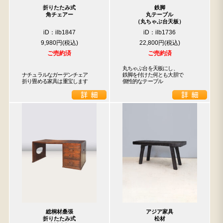
折りたたみ式
鉄脚
角チェアー
丸テーブル
（丸ちゃぶ台天板）
iD：ilb1847
iD：ilb1736
9,980円
22,800円
ご売約済
ご売約済
丸ちゃぶ台を天板にし、

ナチュラルなガーデンチェア

鉄脚を付けた何とも大胆で

折り畳める家具は重宝します
個性的なテーブル
総桐材桑張
アジア家具
折りたたみ式
松材