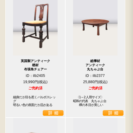
英国製アンティーク
総﨔材
楢材
アンティーク
布張角チェアー
丸ちゃぶ台
iD：ilb2405
iD：ilb2377
19,990円
25,880円
ご売約済
ご売約済
細身だが目を惹くバルボスレッ
　〈1～2人用サイズ〉

グ

昭和の代表　丸ちゃぶ台

明るい色の座面だが品がある
　　欅の木目が美しい