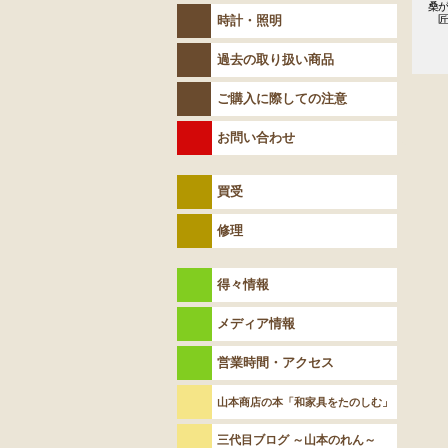
桑が
時計・照明
　匠
　
過去の取り扱い商品
ご購入に際しての注意
お問い合わせ
買受
修理
得々情報
メディア情報
営業時間・アクセス
山本商店の本「和家具をたのしむ」
三代目ブログ ～山本のれん～