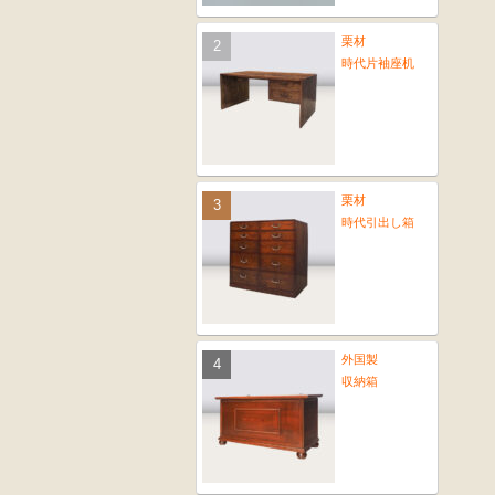
栗材
時代片袖座机
栗材
時代引出し箱
外国製
収納箱