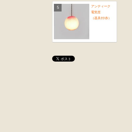
アンティーク
電気笠
（器具付/赤）
桜材
木彫
時代置床
角茶テーブル
外国製
前﨔・杉材
収納箱
時代
水屋箪笥