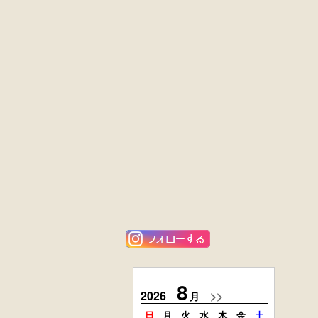
黒漆塗
英国製アンティ
時代箪笥
ーク
（京都）
楢材
キャビネット
大4段
花梨材
クサビ止メ
貝象ガン入
時代本棚
小引出し箱
外国製
楢材
アンティーク
時代本箱
コンソールチェ
スト
8
2026
>>
2026
月
日
月
火
水
木
金
土
日
月