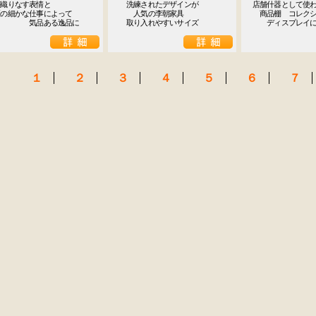
織りなす表情と

　洗練されたデザインが

店舗什器として使わ
の細かな仕事によって

　　人気の李朝家具

　商品棚　コレクシ
　　　　　気品ある逸品に
　取り入れやすいサイズ
　　ディスプレイに
１
２
３
４
５
６
７