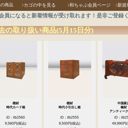
済の商品
カゴの中を見る
和ちゃぶ会員ページ
新規
会員になると新着情報が受け取れます！是非ご登録
去の取り扱い商品(5月15日分)
楢材
楢材
中国家
時代カード箱
時代小引出し箱
楠材
アンティー
iD：ilb2560
iD：ilb2555
iD：ilb2
9,580円
9,500円
49,990円