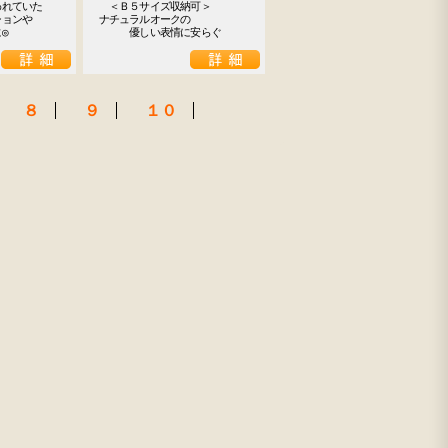
れていた

　＜Ｂ５サイズ収納可＞

ョンや

ナチュラルオークの

◎
　　　優しい表情に安らぐ
８
９
１０