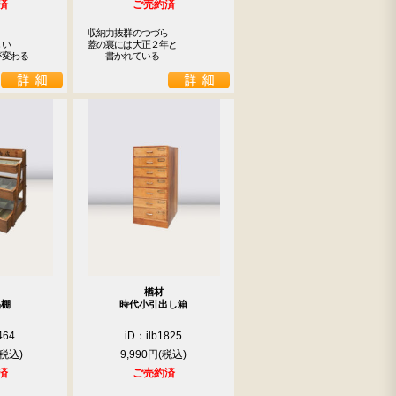
済
ご売約済
収納力抜群のつづら

い

蓋の裏には大正２年と

が変わる
　　書かれている
楢材
品棚
時代小引出し箱
464
iD：ilb1825
9,990円
済
ご売約済