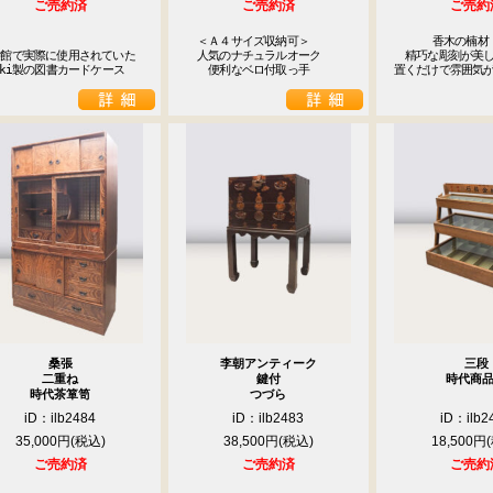
ご売約済
ご売約済
ご売約
　＜Ａ４サイズ収納可＞

  　  香木の楠材

館で実際に使用されていた

　人気のナチュラルオーク

　精巧な彫刻が美し
oki製の図書カードケース
　　便利なベロ付取っ手
置くだけで雰囲気
桑張
李朝アンティーク
三段
二重ね
鍵付
時代商
時代茶箪笥
つづら
iD：ilb2484
iD：ilb2483
iD：ilb2
35,000円
38,500円
18,500円
ご売約済
ご売約済
ご売約