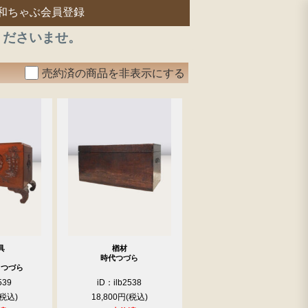
和ちゃぶ会員登録
くださいませ。
売約済の商品を非表示にする
具
楢材
時代つづら
クつづら
539
iD：ilb2538
18,800円