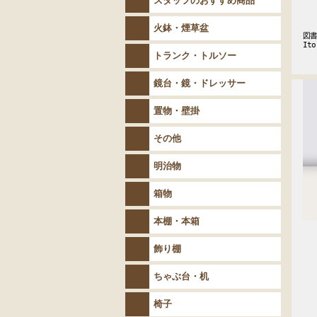
スタッフのおすすめ商品
火鉢・煙草盆
図書
It
トランク・トルソー
鏡台・鏡・ドレッサー
置物・壁掛
その他
明治物
箱物
本棚・本箱
飾り棚
ちゃぶ台・机
椅子