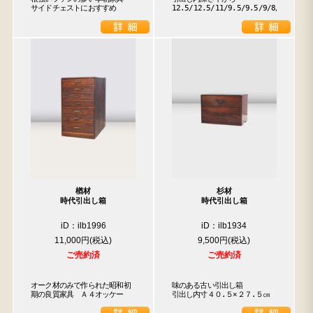
サイドチェストにおすすめ
12.5/12.5/11/9.5/9.5/9/8/3.5
楢材
杉材
時代引出し箱
時代引出し箱
iD：ilb1996
iD：ilb1934
11,000円
9,500円
ご売約済
ご売約済
オーク材のみで作られた昭和初
味のある古い引出し箱

期の良質家具　Ａ４オッケー
引出し内寸４０.５×２７.５㎝