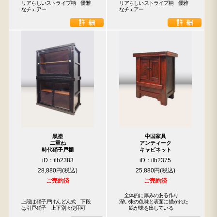
リアらしいストライプ柄　優雅
リアらしいストライプ柄　優雅
なチェアー
なチェアー
黒塗
中国家具
二重ね
アンティーク
時代硝子戸棚
キャビネット
iD：ilb2383
iD：ilb2375
28,880円
25,880円
ご売約済
ご売約済
　全体的に厚みのある作り

上段は硝子戸けんどん式　下段
深い朱の色味と表面に描かれた

は引戸硝子　上下別々使用可
　　絵が味を出している