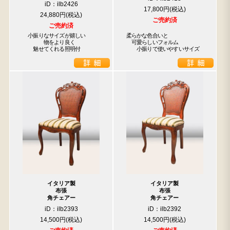
iD：ilb2426
17,800円
24,880円
ご売約済
ご売約済
　小振りなサイズが嬉しい

柔らかな色合いと

　　　　物をより良く

　可愛らしいフォルム

　　魅せてくれる照明付
　　小振りで使いやすいサイズ
イタリア製
イタリア製
布張
布張
角チェアー
角チェアー
iD：ilb2393
iD：ilb2392
14,500円
14,500円