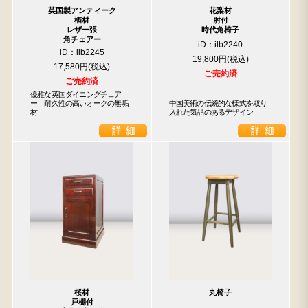
英国製アンティーク
花梨材
楢材
肘付
レザー張
時代角椅子
角チェアー
iD：ilb2240
iD：ilb2245
19,800円
17,580円
ご売約済
ご売約済
優雅な英国ダイニングチェア
ー　耐久性の高いオークの無垢
中国美術の伝統的な様式を取り
材
入れた気品のあるデザイン
桜材
丸椅子
戸棚付