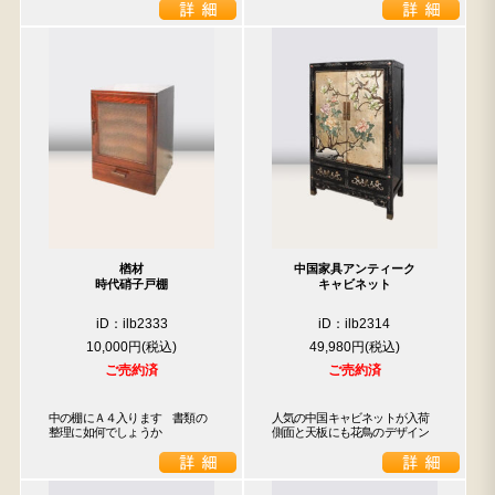
楢材
中国家具アンティーク
時代硝子戸棚
キャビネット
iD：ilb2333
iD：ilb2314
10,000円
49,980円
ご売約済
ご売約済
中の棚にＡ４入ります　書類の
人気の中国キャビネットが入荷

整理に如何でしょうか
側面と天板にも花鳥のデザイン