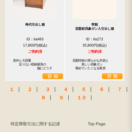
時代引出し箱
李朝
花梨材貝象ガン入引出し箱
iD：ila483
iD：ila273
17,800円
35,800円
ご売約済
ご売約済
意外と大容量

花梨特有の滑らかな木肌と

　　足りない収納家具の

　　　美しい貝象ガン

　　　　　　　　脇にどうぞ
　眺めていたくなる家具
１
２
３
４
５
６
７
８
９
１０
特定商取引法に関する記述
Top Page