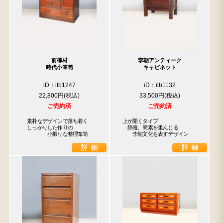
前﨔材
李朝アンティーク
時代小箪笥
キャビネット
iD：ilb1247
iD：ilb1132
22,800円
33,500円
ご売約済
ご売約済
　素朴なデザインで落ち着く

上が開くタイプ

　しっかりした作りの

　静雅、簡素を重んじる

　　　　　小振りな整理箪笥
　　李朝文化を表すデザイン