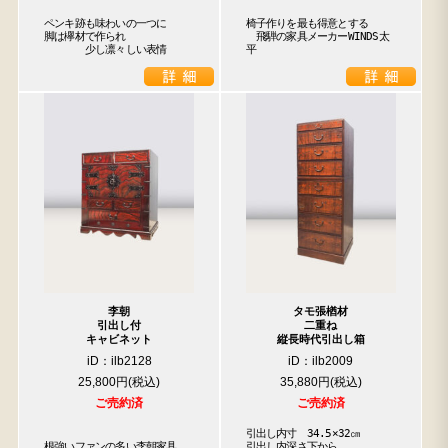
ペンキ跡も味わいの一つに

椅子作りを最も得意とする

脚は欅材で作られ

　飛騨の家具メーカーWINDS太
　　　　少し凛々しい表情
平
李朝
タモ張楢材
引出し付
二重ね
キャビネット
縦長時代引出し箱
iD：ilb2128
iD：ilb2009
25,800円
35,880円
ご売約済
ご売約済
引出し内寸　34.5×32㎝

根強いファンの多い李朝家具

引出し内深さ下から
