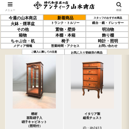
メニュー
検索
今週の山本商店
新着商品
スタッフのおすすめ商品
トランク・トルソー
鏡台・鏡・ドレッサー
火鉢・煙草盆
その他
置物・壁掛
明治物
箱物
本棚・本箱
飾り棚
ちゃぶ台・机
椅子
時計・照明
メディア情報
営業時間・アクセス
お問い合わせ
過去の取り扱い商品(4月24日分)
売約済の商品を非表示にする
ご購入に際しての注意
お気に入り登録済の商品
楢材
イタリア製
面取硝子入
縦長チェスト
硝子キャビネット
（照明付）
iD：ilb2413