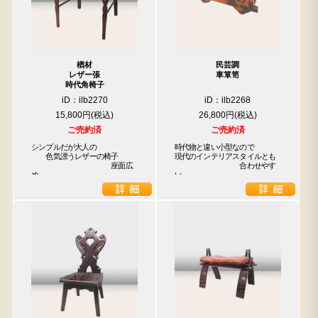
楢材
民芸調
レザー張
車箪笥
時代角椅子
iD：ilb2270
iD：ilb2268
15,800円
26,800円
ご売約済
ご売約済
シンプルだが大人の

時代物と違い小型なので

　　色気漂うレザーの椅子

現代のインテリアスタイルとも

　　　　　　　　　　　座面広
　　　　　　　　　合わせやす
め
い