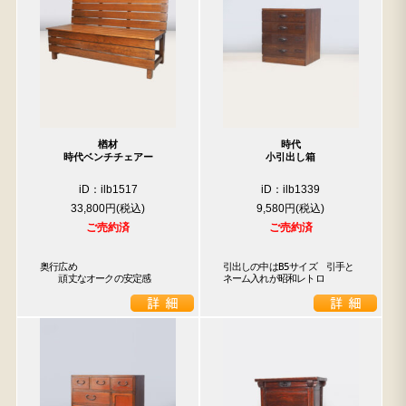
楢材
時代
時代ベンチチェアー
小引出し箱
iD：ilb1517
iD：ilb1339
33,800円
9,580円
ご売約済
ご売約済
奥行広め

引出しの中はB5サイズ　引手と
　　頑丈なオークの安定感
ネーム入れが昭和レトロ