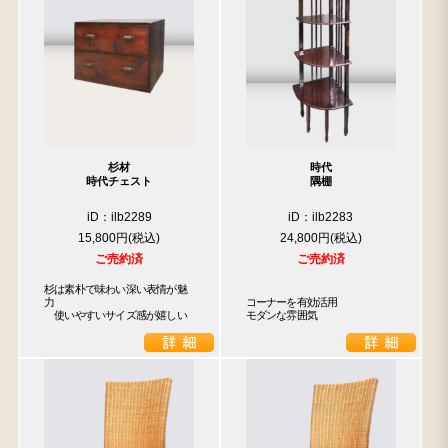
杉材
時代
時代チェスト
隅棚
iD：ilb2289
iD：ilb2283
15,800円
24,800円
ご売約済
ご売約済
杉は素朴で味わい深い表情が魅
力

コーナーを有効活用

　使いやすいサイズ感が嬉しい
モダンな雰囲気