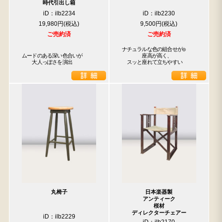
時代引出し箱
iD：ilb2234
iD：ilb2230
19,980円
9,500円
ご売約済
ご売約済
ナチュラルな色の組合せが◎

ムードのある深い色合いが

　　　　座高が高く、

　　大人っぽさを演出
　スッと座れて立ちやすい
丸椅子
日本楽器製
アンティーク
桜材
ディレクターチェアー
iD：ilb2229