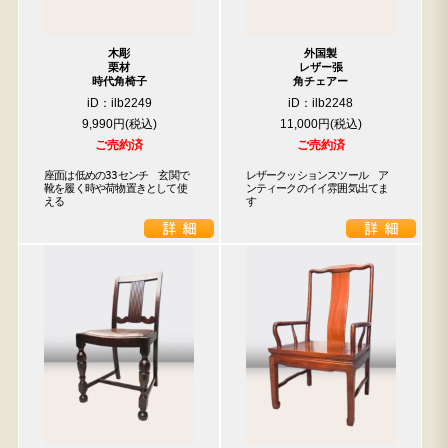
木彫
外国製
栗材
レザー張
時代角椅子
角チェアー
iD：ilb2249
iD：ilb2248
9,990円
11,000円
ご売約済
ご売約済
座面は低めの33センチ　玄関で
レザークッションスツール　ア
靴を履く時や荷物置きとして使
ンティークのイイ雰囲気出てま
える
す