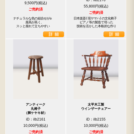
iD：ilb2170
9,500円
55,800円
検索
ご売約済
ご売約済
ナチュラルな色の組合せが◎

日本楽器(現ヤマハ)の文化椅子

　　　　座高が高く、

　　ピアノ等の製造で培った

人気の検索キーワード
　スッと座れて立ちやすい
　技術を活かした本格的な作り
松本民芸
水屋箪笥
踏台
2678
2990
B2770
箪笥
小長火鉢
1601
2980
アンティーク
太平木工製
丸椅子
ウインザーチェアー
（脚ケヤキ材）
iD：ilb2161
iD：ilb2155
10,000円
10,000円
ご売約済
ご売約済