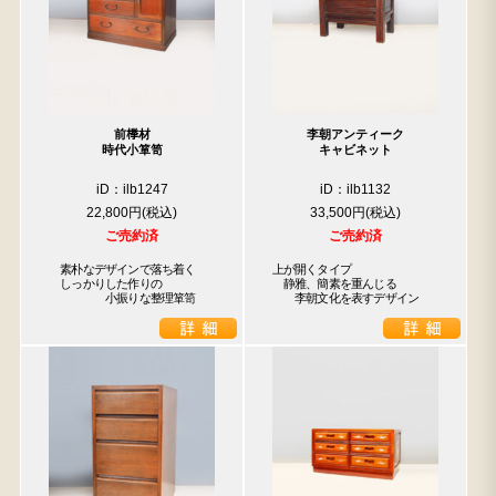
前﨔材
李朝アンティーク
時代小箪笥
キャビネット
iD：ilb1247
iD：ilb1132
22,800円
33,500円
ご売約済
ご売約済
　素朴なデザインで落ち着く

上が開くタイプ

　しっかりした作りの

　静雅、簡素を重んじる

　　　　　小振りな整理箪笥
　　李朝文化を表すデザイン