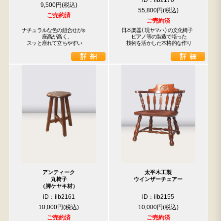
iD：ilb2170
9,500円
55,800円
検索
ご売約済
ご売約済
ナチュラルな色の組合せが◎

日本楽器(現ヤマハ)の文化椅子

　　　　座高が高く、

　　ピアノ等の製造で培った

人気の検索キーワード
　スッと座れて立ちやすい
　技術を活かした本格的な作り
2557
2471
2678
2729
b2770
水屋箪笥
2990
2873
2905
2925
アンティーク
太平木工製
丸椅子
ウインザーチェアー
（脚ケヤキ材）
iD：ilb2161
iD：ilb2155
10,000円
10,000円
ご売約済
ご売約済