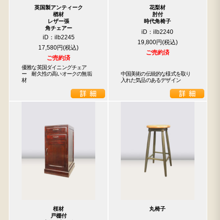
英国製アンティーク
花梨材
楢材
肘付
レザー張
時代角椅子
角チェアー
iD：ilb2240
iD：ilb2245
19,800円
17,580円
ご売約済
ご売約済
優雅な英国ダイニングチェア
ー　耐久性の高いオークの無垢
中国美術の伝統的な様式を取り
材
入れた気品のあるデザイン
桜材
丸椅子
戸棚付