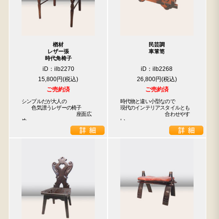
楢材
民芸調
レザー張
車箪笥
時代角椅子
iD：ilb2270
iD：ilb2268
15,800円
26,800円
ご売約済
ご売約済
シンプルだが大人の

時代物と違い小型なので

　　色気漂うレザーの椅子

現代のインテリアスタイルとも

　　　　　　　　　　　座面広
　　　　　　　　　合わせやす
め
い