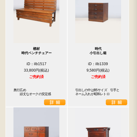
楢材
時代
時代ベンチチェアー
小引出し箱
iD：ilb1517
iD：ilb1339
33,800円
9,580円
ご売約済
ご売約済
奥行広め

引出しの中はB5サイズ　引手と
　　頑丈なオークの安定感
ネーム入れが昭和レトロ