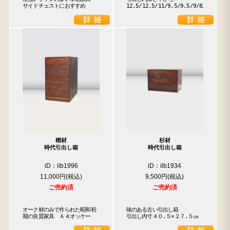
サイドチェストにおすすめ
12.5/12.5/11/9.5/9.5/9/8/3.5
楢材
杉材
時代引出し箱
時代引出し箱
iD：ilb1996
iD：ilb1934
11,000円
9,500円
ご売約済
ご売約済
オーク材のみで作られた昭和初
味のある古い引出し箱

期の良質家具　Ａ４オッケー
引出し内寸４０.５×２７.５㎝