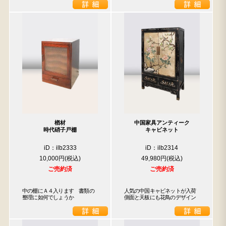
楢材
中国家具アンティーク
時代硝子戸棚
キャビネット
iD：ilb2333
iD：ilb2314
10,000円
49,980円
ご売約済
ご売約済
中の棚にＡ４入ります　書類の
人気の中国キャビネットが入荷

整理に如何でしょうか
側面と天板にも花鳥のデザイン