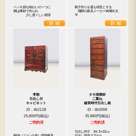
ペンキ跡も味わいの一つに

椅子作りを最も得意とする

脚は欅材で作られ

　飛騨の家具メーカーWINDS太
　　　　少し凛々しい表情
平
李朝
タモ張楢材
引出し付
二重ね
キャビネット
縦長時代引出し箱
iD：ilb2128
iD：ilb2009
25,800円
35,880円
ご売約済
ご売約済
引出し内寸　34.5×32㎝

根強いファンの多い李朝家具

引出し内深さ下から
