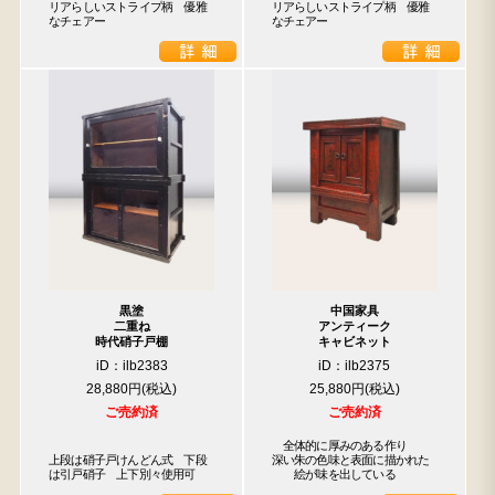
リアらしいストライプ柄　優雅
リアらしいストライプ柄　優雅
なチェアー
なチェアー
黒塗
中国家具
二重ね
アンティーク
時代硝子戸棚
キャビネット
iD：ilb2383
iD：ilb2375
28,880円
25,880円
ご売約済
ご売約済
　全体的に厚みのある作り

上段は硝子戸けんどん式　下段
深い朱の色味と表面に描かれた

は引戸硝子　上下別々使用可
　　絵が味を出している