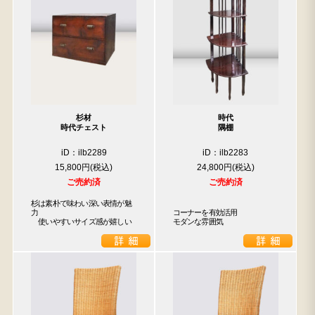
杉材
時代
時代チェスト
隅棚
iD：ilb2289
iD：ilb2283
15,800円
24,800円
ご売約済
ご売約済
杉は素朴で味わい深い表情が魅
力

コーナーを有効活用

　使いやすいサイズ感が嬉しい
モダンな雰囲気