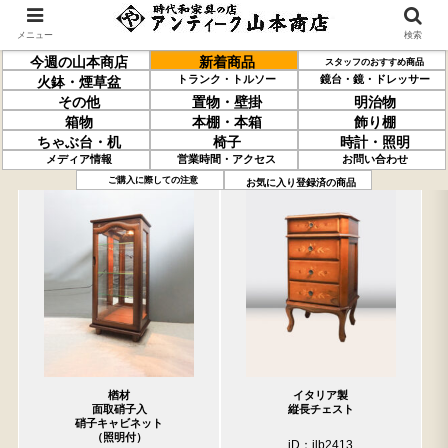
メニュー
検索
今週の山本商店
新着商品
スタッフのおすすめ商品
トランク・トルソー
鏡台・鏡・ドレッサー
火鉢・煙草盆
その他
置物・壁掛
明治物
箱物
本棚・本箱
飾り棚
ちゃぶ台・机
椅子
時計・照明
メディア情報
営業時間・アクセス
お問い合わせ
過去の取り扱い商品(4月24日分)
売約済の商品を非表示にする
ご購入に際しての注意
お気に入り登録済の商品
楢材
イタリア製
面取硝子入
縦長チェスト
硝子キャビネット
（照明付）
iD：ilb2413