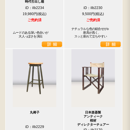
時代引出し箱
iD：ilb2234
iD：ilb2230
19,980円
9,500円
ご売約済
ご売約済
ナチュラルな色の組合せが◎

ムードのある深い色合いが

　　　　座高が高く、

　　大人っぽさを演出
　スッと座れて立ちやすい
丸椅子
日本楽器製
アンティーク
桜材
ディレクターチェアー
iD：ilb2229