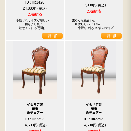
iD：ilb2426
17,800円
24,880円
ご売約済
ご売約済
　小振りなサイズが嬉しい

柔らかな色合いと

　　　　物をより良く

　可愛らしいフォルム

　　魅せてくれる照明付
　　小振りで使いやすいサイズ
イタリア製
イタリア製
布張
布張
角チェアー
角チェアー
iD：ilb2393
iD：ilb2392
14,500円
14,500円