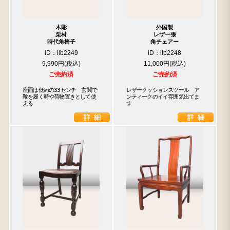
木彫
外国製
栗材
レザー張
時代角椅子
角チェアー
iD：ilb2249
iD：ilb2248
9,990円
11,000円
ご売約済
ご売約済
座面は低めの33センチ　玄関で
レザークッションスツール　ア
靴を履く時や荷物置きとして使
ンティークのイイ雰囲気出てま
える
す