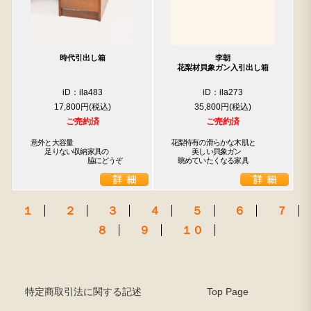
時代引出し箱
李朝
花梨材貝象ガン入引出し箱
iD：ila483
iD：ila273
17,800円
35,800円
ご売約済
ご売約済
意外と大容量

花梨特有の滑らかな木肌と

　　足りない収納家具の

　　　美しい貝象ガン

　　　　　　　　脇にどうぞ
　眺めていたくなる家具
１
２
３
４
５
６
７
８
９
１０
特定商取引法に関する記述
Top Page