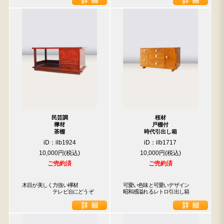
民芸調
桜材
﨔材
戸棚付
茶棚
時代引出し箱
iD：ilb1924
iD：ilb1717
10,000円
10,000円
ご売約済
ご売約済
木目が美しく力強い欅材

可愛い色味と可愛いデザイン　
　　　　　　テレビ台にどうぞ
昭和感溢れるレトロ引出し箱