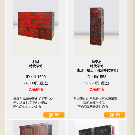
杉材
前栗材
時代箪笥
時代箪笥
（山形・最上・明治時代箪笥）
iD：ilb1609
iD：ilb1553
24,800円
59,990円
ご売約済
ご売約済
赤漆と黒縁が映えてて美しい

明治期の山形県最上市の脇箪笥

使い込まれてできた傷は

　　　場所を取らずに

時代の証ともいえる
　本物の風格を楽しめる