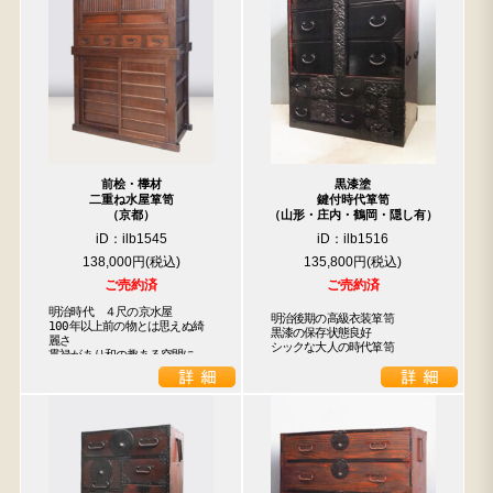
前桧・﨔材
黒漆塗
二重ね水屋箪笥
鍵付時代箪笥
（京都）
（山形・庄内・鶴岡・隠し有）
iD：ilb1545
iD：ilb1516
138,000円
135,800円
ご売約済
ご売約済
明治時代　４尺の京水屋　

明治後期の高級衣装箪笥

100年以上前の物とは思えぬ綺
黒漆の保存状態良好

麗さ

シックな大人の時代箪笥
貫禄があり和の趣ある空間に