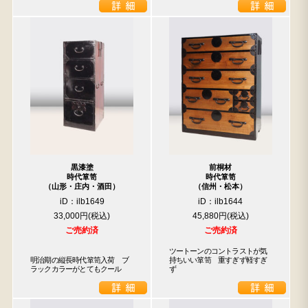
黒漆塗
前桐材
時代箪笥
時代箪笥
（山形・庄内・酒田）
（信州・松本）
iD：ilb1649
iD：ilb1644
33,000円
45,880円
ご売約済
ご売約済
ツートーンのコントラストが気
明治期の縦長時代箪笥入荷　ブ
持ちいい箪笥　重すぎず軽すぎ
ラックカラーがとてもクール
ず