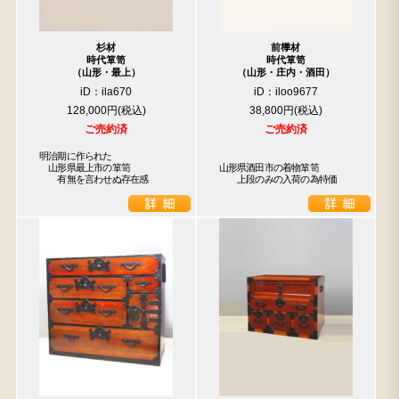
杉材
前﨔材
時代箪笥
時代箪笥
（山形・最上）
（山形・庄内・酒田）
iD：ila670
iD：iloo9677
128,000円
38,800円
ご売約済
ご売約済
明治期に作られた

　山形県最上市の箪笥

山形県酒田市の着物箪笥

　　有無を言わせぬ存在感
　　上段のみの入荷の為特価