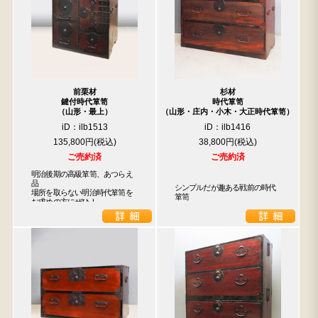
前栗材
杉材
鍵付時代箪笥
時代箪笥
（山形・最上）
（山形・庄内・小木・大正時代箪笥）
iD：ilb1513
iD：ilb1416
135,800円
38,800円
ご売約済
ご売約済
明治後期の高級箪笥、あつらえ
品

シンプルだが趣ある戦前の時代
場所を取らない明治時代箪笥を

箪笥
お求めの方にぜひ！