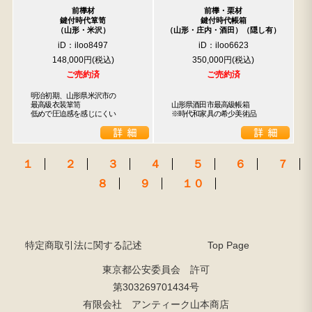
前﨔材
前﨔・栗材
鍵付時代箪笥
鍵付時代帳箱
（山形・米沢）
（山形・庄内・酒田）（隠し有）
iD：iloo8497
iD：iloo6623
148,000円
350,000円
ご売約済
ご売約済
明治初期、山形県米沢市の

最高級衣装箪笥

山形県酒田市最高級帳箱

低めで圧迫感を感じにくい
※時代和家具の希少美術品
１
２
３
４
５
６
７
８
９
１０
特定商取引法に関する記述
Top Page
東京都公安委員会 許可
第303269701434号
有限会社 アンティーク山本商店