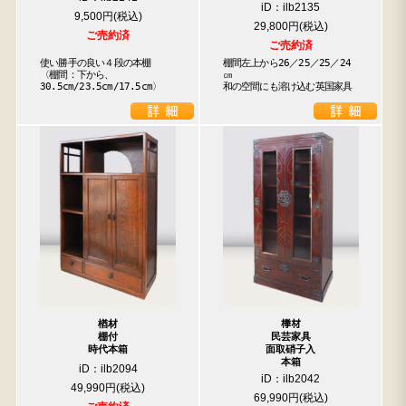
iD：ilb2135
9,500円
29,800円
ご売約済
ご売約済
使い勝手の良い４段の本棚

棚間左上から26／25／25／24
〈棚間：下から、

㎝

30.5cm/23.5cm/17.5cm〉
和の空間にも溶け込む英国家具
楢材
﨔材
棚付
民芸家具
時代本箱
面取硝子入
本箱
iD：ilb2094
iD：ilb2042
49,990円
69,990円