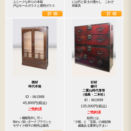
ユニークな作りの本箱

には竹と富士の透かし　これぞ
戸はモールガラスと透明ガラス
和家具
楢材
杉材
時代本箱
鍵付
二重ね時代箪笥
（福島・二本松）
iD：ilb1988
iD：ilb1699
45,800円
135,000円
ご売約済
ご売約済
　　＜棚板取外し可＞

　　　　　錠前には、

味わい深いダークブラウンと

「小槌」と「宝袋」の縁起物

モザイク硝子の相性は最高
　　威厳ある重厚な佇まい