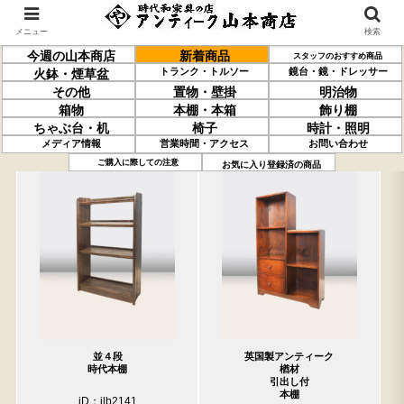
メニュー
検索
今週の山本商店
新着商品
スタッフのおすすめ商品
トランク・トルソー
鏡台・鏡・ドレッサー
火鉢・煙草盆
その他
置物・壁掛
明治物
箱物
本棚・本箱
飾り棚
ちゃぶ台・机
椅子
時計・照明
メディア情報
営業時間・アクセス
お問い合わせ
過去の取り扱い商品(3月6日分)
売約済の商品を非表示にする
ご購入に際しての注意
お気に入り登録済の商品
並４段
英国製アンティーク
時代本棚
楢材
引出し付
本棚
iD：ilb2141