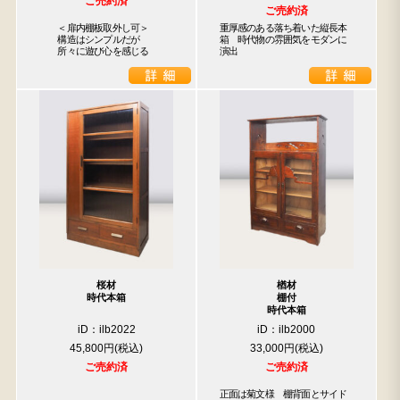
ご売約済
ご売約済
　　＜扉内棚板取外し可＞

重厚感のある落ち着いた縦長本
　　構造はシンプルだが

箱　時代物の雰囲気をモダンに
　　所々に遊び心を感じる
演出
桜材
楢材
時代本箱
棚付
時代本箱
iD：ilb2022
iD：ilb2000
45,800円
33,000円
ご売約済
ご売約済
正面は菊文様　棚背面とサイド