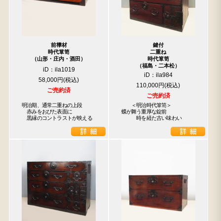
前﨔材
鍵付
時代箪笥
二重ね
（山形・庄内・酒田）
時代箪笥
（福島・二本松）
iD：ila1019
iD：ila984
58,000円
110,000円
検索
ご売約済
ご売約済
明治期、通常二重ねの上段

　　＜明治時代箪笥＞

　赤みをおびた表面に

蝶が舞う重厚な錠前

人気の検索キーワード
　黒縁のコントラストが映える
　　　時を経た古い味わい
2980
李朝
松本民芸
踏台
小長火鉢
松本民芸家具
1601
2869
2935
傘立て