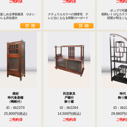
ご売約済
ご売約済
ご売約
　　　ポップで可愛
で楽しめる李朝家具　小さい
ナチュラルカラーの桐箪笥　テ
昭和レトロなカラフ
がらも存在感大
レビ台にもなる和製ローボード
　　部屋が明るく
楢材
民芸家具
時代
時代食器棚
戸棚付
飾り
（蝿帳付）
飾り棚
iD：ilb2370
iD：ilb2264
iD：ilb2
25,800円
14,500円
29,980円
ご売約済
ご売約済
ご売約