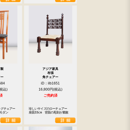
ア製
アジア家具
布張
アー
角チェアー
684
iD：ilb1651
16,800円
済
ご売約済
グチェアー

珍しいサイズのローチェアー　
でモダン
座面33cm　背面の彫刻が素敵