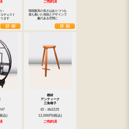
済
ご売約済
い

韓国家具の良さはありつつも

ルチェスト

落ち着いた色味とデザインで

なります
　　　趣のある空間に
楢材
棚
アンティーク
三角椅子
247
iD：ilb2225
12,000円
済
ご売約済