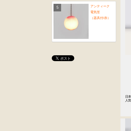
アンティーク
電気笠
（器具付/赤）
桜材
木彫
時代置床
角茶テーブル
外国製
前﨔・杉材
日本
人気
収納箱
時代
　
水屋箪笥