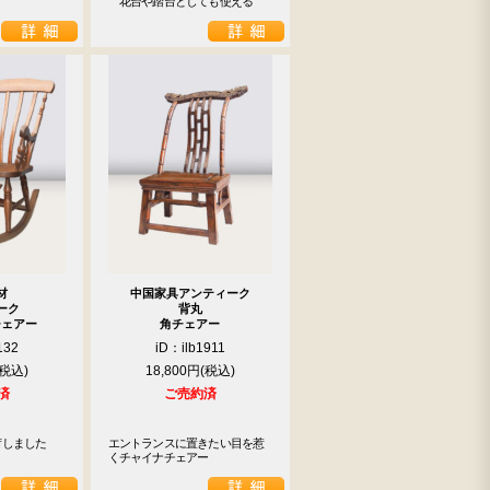
　花台や踏台としても使える
材
中国家具アンティーク
ーク
背丸
チェアー
角チェアー
132
iD：ilb1911
18,800円
済
ご売約済
しました

エントランスに置きたい目を惹
くチャイナチェアー