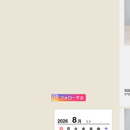
黒漆塗
英国製アンティ
時代箪笥
ーク
（京都）
楢材
キャビネット
大4段
花梨材
クサビ止メ
貝象ガン入
時代本棚
小引出し箱
英国
外国製
楢材
デ
アンティーク
時代本箱
コンソールチェ
スト
8
2026
>>
2026
月
日
月
火
水
木
金
土
日
月