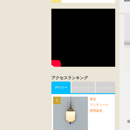
昭
アクセスランキング
デイリー
ウィークリー
マンスリー
唐金
アンティーク
照明器具
　　
　　
　