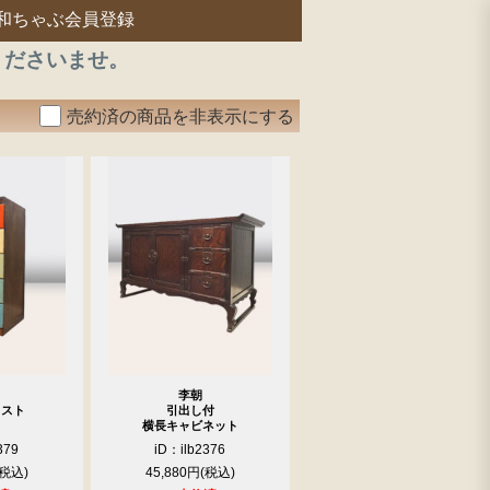
和ちゃぶ会員登録
くださいませ。
売約済の商品を非表示にする
李朝
ェスト
引出し付
横長キャビネット
379
iD：ilb2376
45,880円