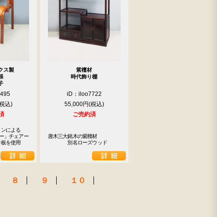
クス製
紫檀材
張
時代飾り棚
子
9495
iD：iloo7722
55,000円
済
ご売約済
ンによる

ー」チェアー

唐木三大銘木の紫檀材

合板を使用
　　　　別名ローズウッド
８
９
１０