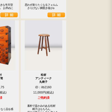
大きな半月型
思わず座りたくなるフォルム

品　お早めに
　さりげない脚置き場が◎
付
松材
箪笥
アンティーク
丸椅子
175
iD：ilb2160
11,000円
済
ご売約済
　素朴で温かみのある松材

となく品を感
　　　椅子はもちろん、
