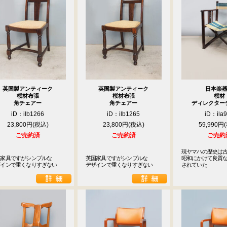
英国製アンティーク
英国製アンティーク
日本楽
桜材布張
桜材布張
桜材
角チェアー
角チェアー
ディレクター
iD：ilb1266
iD：ilb1265
iD：ila
23,800円
23,800円
59,990円
ご売約済
ご売約済
ご売約
現ヤマハの歴史は古
家具ですがシンプルな

英国家具ですがシンプルな

昭和にかけて良質な
ザインで重くなりすぎない
デザインで重くなりすぎない
されていた
9
<<
月
火
水
木
金
土