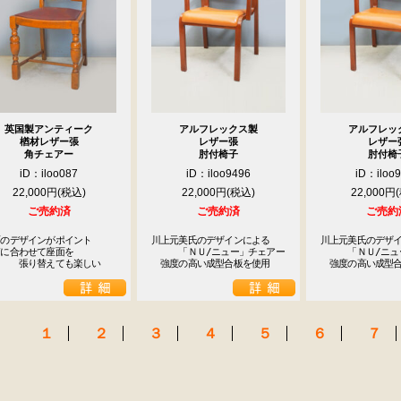
1
2
3
4
5
8
9
10
11
12
15
16
17
18
19
22
23
24
25
26
英国製アンティーク
アルフレックス製
アルフレッ
29
30
楢材レザー張
レザー張
レザー
角チェアー
肘付椅子
肘付椅
休業日
iD：iloo087
iD：iloo9496
iD：iloo
22,000円
22,000円
22,000円
ご売約済
ご売約済
ご売約
のデザインがポイント

川上元美氏のデザインによる

川上元美氏のデザイ
に合わせて座面を

　　　「ＮＵ/ニュー」チェアー

　　　「ＮＵ/ニュ
　　　張り替えても楽しい
　強度の高い成型合板を使用
　強度の高い成型
１
２
３
４
５
６
７