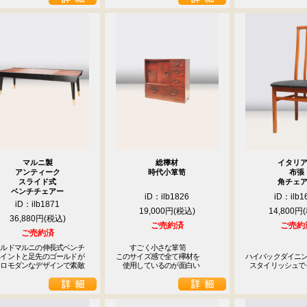
マルニ製
総﨔材
イタリ
アンティーク
時代小箪笥
布張
スライド式
角チェ
ベンチチェアー
iD：ilb1826
iD：ilb1
iD：ilb1871
19,000円
14,800円
36,880円
ご売約済
ご売約
ご売約済
ルドマルニの伸長式ベンチ

　　すごく小さな箪笥

イントと足先のゴールドが

このサイズ感で全て欅材を

ハイバックダイニン
トロモダンなデザインで素敵
　使用しているのが面白い
 スタイリッシュ