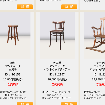
和レトロチェアー
昭和レトロチェアー
じる色味と作り
松材
外国製
チーク
アンティーク
アンティーク
アンティ
丸椅子
ベントウッドチェアー
ロッキング
iD：ilb2159
iD：ilb2157
iD：ilb2
11,000円
16,500円
39,980円
ご売約済
ご売約済
ご売約
素朴で温かみのある松材

　ゆったりと安心感を持って

足置きがついた

　　椅子はもちろん、

　　　座れるようにと

珍しいタイプが入荷
花台や踏台としても使える
　考えられたカフェチェアー
お早めにどうぞ