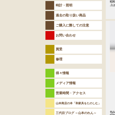
昭和
時計・照明
上は
　
過去の取り扱い商品
ご購入に際しての注意
お問い合わせ
買受
修理
得々情報
メディア情報
営業時間・アクセス
山本商店の本「和家具をたのしむ」
包
三代目ブログ ～山本のれん～