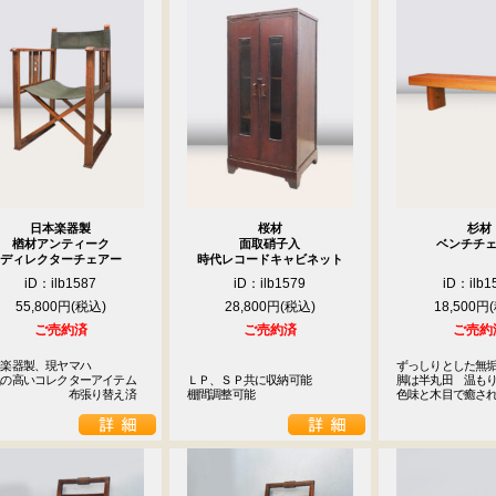
日本楽器製
桜材
杉材
楢材アンティーク
面取硝子入
ベンチチ
ディレクターチェアー
時代レコードキャビネット
iD：ilb1587
iD：ilb1579
iD：ilb1
55,800円
28,800円
18,500円
ご売約済
ご売約済
ご売約
楽器製、現ヤマハ

ずっしりとした無垢
の高いコレクターアイテム

ＬＰ、ＳＰ共に収納可能

脚は半丸田　温もり
　　　　　　　布張り替え済
棚間調整可能
色味と木目で癒さ