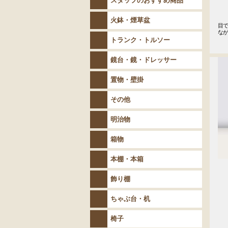
スタッフのおすすめ商品
火鉢・煙草盆
目
な
トランク・トルソー
鏡台・鏡・ドレッサー
置物・壁掛
その他
明治物
箱物
本棚・本箱
飾り棚
ちゃぶ台・机
椅子