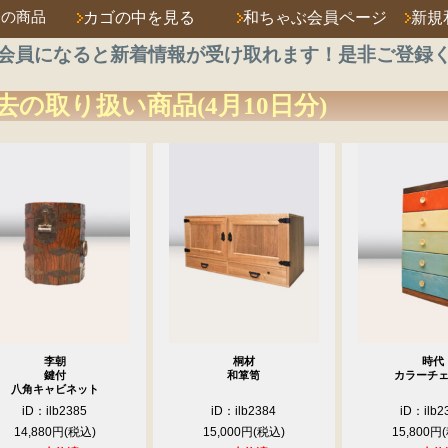
済の商品
カゴの中を見る
和ちゃぶ会員ページ
新規
会員になると新着情報が受け取れます！是非ご登録
去の取り扱い商品(4月10日分)
李朝
桐材
時代
鍵付
和箪笥
カラーチ
八角キャビネット
iD：ilb2385
iD：ilb2384
iD：ilb2
14,880円
15,000円
15,800円