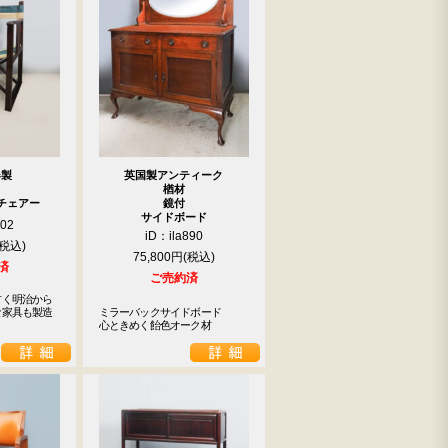
器製
英国製アンティーク
楢材
チェアー
鏡付
サイドボード
902
iD：ila890
75,800円
済
ご売約済
く明治から

家具も製造

ミラーバックサイドボード

心ときめく飴色オーク材