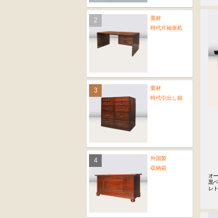
栗材
時代片袖座机
栗材
時代引出し箱
外国製
収納箱
オー
黒ペ
レ