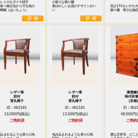
レトロなダイヤ硝子

小振りな飾り棚

食べ物を虫から守る為の

奥ゆかしいお花のデザインがい
高さ175センチの
　蝿帳（はいちょう）
い
飾り棚　希少な御
レザー張
レザー張
漆塗鍵
肘付
肘付
時代和
背丸椅子
背丸椅子
(京都)
iD：ilb2182
iD：ilb2181
iD：ilb2
13,500円
13,500円
48,500円
ご売約済
ご売約済
ご売約
み込まれるような座り心地　
包み込まれるような座り心地　
雅な京箪笥　どこ