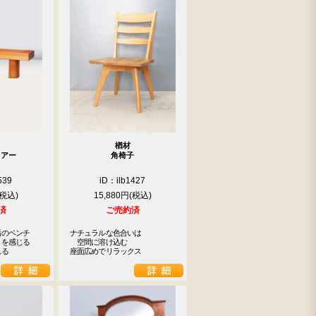
楢材
ェアー
角椅子
539
iD：ilb1427
15,880円
済
ご売約済
のベンチ

ナチュラルな色合いは

を感じる

　空間に溶け込む

れる
座面広めでリラックス