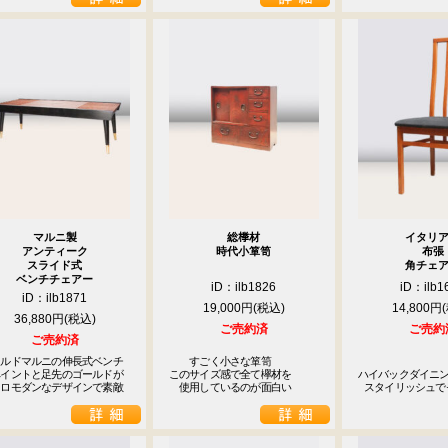
マルニ製
総﨔材
イタリ
アンティーク
時代小箪笥
布張
スライド式
角チェ
ベンチチェアー
iD：ilb1826
iD：ilb1
iD：ilb1871
19,000円
14,800円
36,880円
ご売約済
ご売約
ご売約済
ルドマルニの伸長式ベンチ

　　すごく小さな箪笥

イントと足先のゴールドが

このサイズ感で全て欅材を

ハイバックダイニン
トロモダンなデザインで素敵
　使用しているのが面白い
 スタイリッシュ