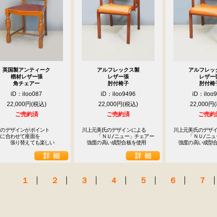
1
2
3
4
5
8
9
10
11
12
15
16
17
18
19
22
23
24
25
26
英国製アンティーク
アルフレックス製
アルフレッ
29
30
楢材レザー張
レザー張
レザー
角チェアー
肘付椅子
肘付椅
休業日
iD：iloo087
iD：iloo9496
iD：iloo
22,000円
22,000円
22,000円
ご売約済
ご売約済
ご売約
のデザインがポイント

川上元美氏のデザインによる

川上元美氏のデザイ
に合わせて座面を

　　　「ＮＵ/ニュー」チェアー

　　　「ＮＵ/ニュ
　　　張り替えても楽しい
　強度の高い成型合板を使用
　強度の高い成型
１
２
３
４
５
６
７