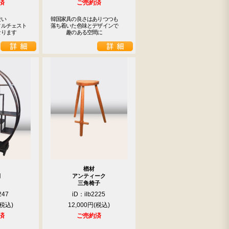
済
ご売約済
い

韓国家具の良さはありつつも

ルチェスト

落ち着いた色味とデザインで

なります
　　　趣のある空間に
楢材
棚
アンティーク
三角椅子
247
iD：ilb2225
12,000円
済
ご売約済