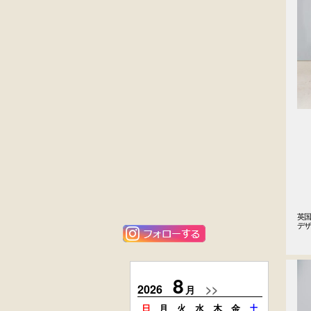
黒漆塗
英国製アンティ
時代箪笥
ーク
（京都）
楢材
キャビネット
大4段
花梨材
クサビ止メ
貝象ガン入
時代本棚
小引出し箱
英国
外国製
楢材
デ
アンティーク
時代本箱
コンソールチェ
スト
8
2026
>>
2026
月
日
月
火
水
木
金
土
日
月