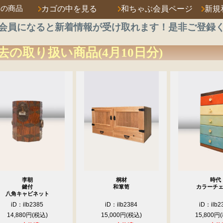
済の商品
カゴの中を見る
和ちゃぶ会員ページ
新規
会員になると新着情報が受け取れます！是非ご登録
去の取り扱い商品(4月10日分)
李朝
桐材
時代
鍵付
和箪笥
カラーチ
八角キャビネット
iD：ilb2385
iD：ilb2384
iD：ilb2
14,880円
15,000円
15,800円