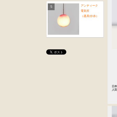
アンティーク
電気笠
（器具付/赤）
桜材
木彫
時代置床
角茶テーブル
外国製
前﨔・杉材
日本
人気
収納箱
時代
　
水屋箪笥