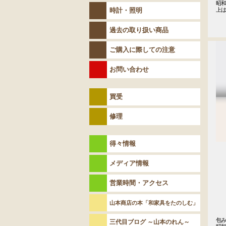
昭和
時計・照明
上は
　
過去の取り扱い商品
ご購入に際しての注意
お問い合わせ
買受
修理
得々情報
メディア情報
営業時間・アクセス
山本商店の本「和家具をたのしむ」
包
三代目ブログ ～山本のれん～