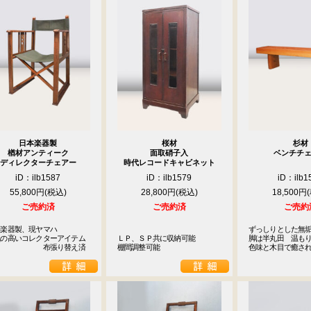
日本楽器製
桜材
杉材
楢材アンティーク
面取硝子入
ベンチチ
ディレクターチェアー
時代レコードキャビネット
iD：ilb1587
iD：ilb1579
iD：ilb1
55,800円
28,800円
18,500円
ご売約済
ご売約済
ご売約
楽器製、現ヤマハ

ずっしりとした無垢
の高いコレクターアイテム

ＬＰ、ＳＰ共に収納可能

脚は半丸田　温もり
　　　　　　　布張り替え済
棚間調整可能
色味と木目で癒さ