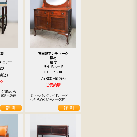
器製
英国製アンティーク
楢材
チェアー
鏡付
サイドボード
902
iD：ila890
75,800円
済
ご売約済
く明治から

家具も製造

ミラーバックサイドボード

心ときめく飴色オーク材