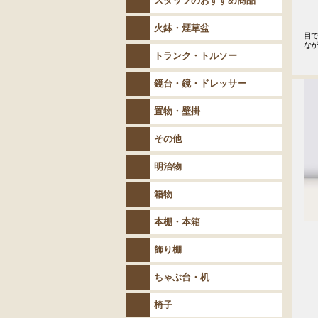
スタッフのおすすめ商品
火鉢・煙草盆
目
な
トランク・トルソー
鏡台・鏡・ドレッサー
置物・壁掛
その他
明治物
箱物
本棚・本箱
飾り棚
ちゃぶ台・机
椅子