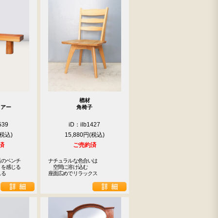
楢材
ェアー
角椅子
539
iD：ilb1427
15,880円
済
ご売約済
のベンチ

ナチュラルな色合いは

を感じる

　空間に溶け込む

れる
座面広めでリラックス