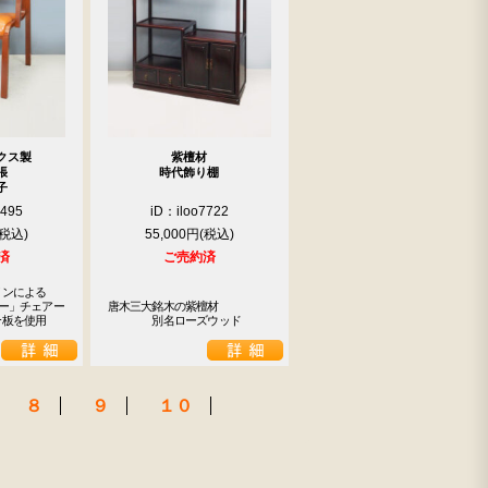
クス製
紫檀材
張
時代飾り棚
子
9495
iD：iloo7722
55,000円
済
ご売約済
ンによる

ー」チェアー

唐木三大銘木の紫檀材

合板を使用
　　　　別名ローズウッド
８
９
１０