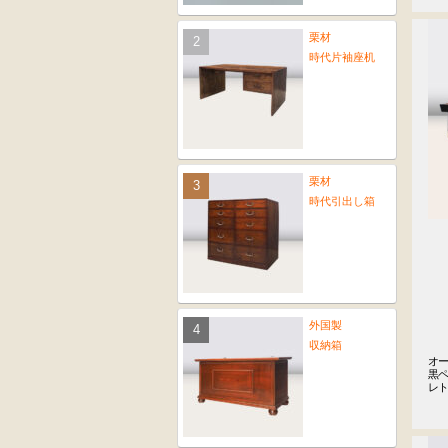
栗材
時代片袖座机
栗材
時代引出し箱
外国製
収納箱
オー
黒ペ
レ