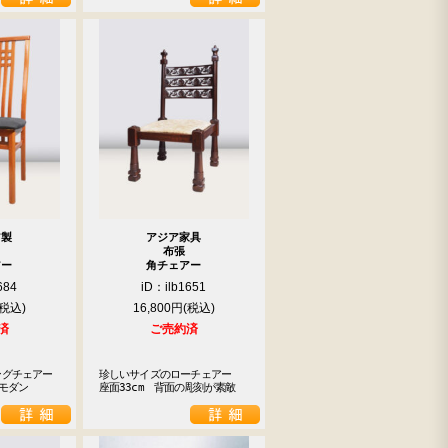
ア製
アジア家具
布張
アー
角チェアー
684
iD：ilb1651
16,800円
済
ご売約済
グチェアー

珍しいサイズのローチェアー　
でモダン
座面33cm　背面の彫刻が素敵