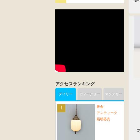
昭
アクセスランキング
デイリー
ウィークリー
マンスリー
唐金
アンティーク
照明器具
　　
　　
　