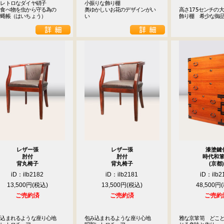
レトロなダイヤ硝子

小振りな飾り棚

食べ物を虫から守る為の

奥ゆかしいお花のデザインがい
高さ175センチの
　蝿帳（はいちょう）
い
飾り棚　希少な御
レザー張
レザー張
漆塗鍵
肘付
肘付
時代和
背丸椅子
背丸椅子
(京都)
iD：ilb2182
iD：ilb2181
iD：ilb2
13,500円
13,500円
48,500円
ご売約済
ご売約済
ご売約
み込まれるような座り心地　
包み込まれるような座り心地　
雅な京箪笥　どこ