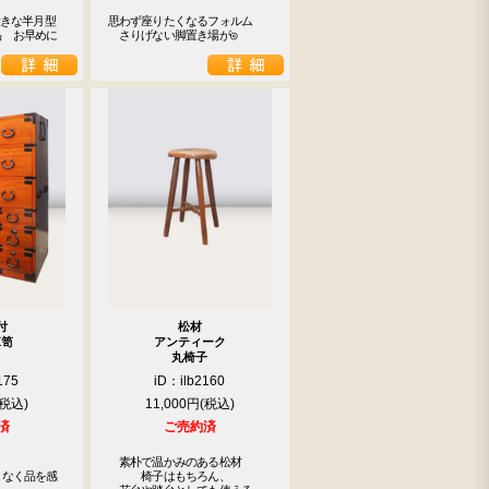
大きな半月型
思わず座りたくなるフォルム

品　お早めに
　さりげない脚置き場が◎
付
松材
箪笥
アンティーク
丸椅子
175
iD：ilb2160
11,000円
済
ご売約済
　素朴で温かみのある松材

となく品を感
　　　椅子はもちろん、
