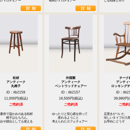
和レトロチェアー
昭和レトロチェアー
じる色味と作り
松材
外国製
チーク
アンティーク
アンティーク
アンティ
丸椅子
ベントウッドチェアー
ロッキング
iD：ilb2159
iD：ilb2157
iD：ilb2
11,000円
16,500円
39,980円
ご売約済
ご売約済
ご売約
素朴で温かみのある松材

　ゆったりと安心感を持って

足置きがついた

　　椅子はもちろん、

　　　座れるようにと

珍しいタイプが入荷
花台や踏台としても使える
　考えられたカフェチェアー
お早めにどうぞ