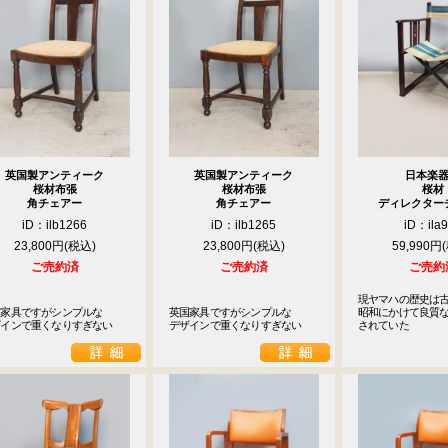
英国製アンティーク
英国製アンティーク
日本楽
桜材布張
桜材布張
桜材
角チェアー
角チェアー
ディレクター
iD：ilb1266
iD：ilb1265
iD：ila
23,800円
23,800円
59,990円
ご売約済
ご売約済
ご売約
現ヤマハの歴史は古
家具ですがシンプルな

英国家具ですがシンプルな

昭和にかけて良質な
ザインで重くなりすぎない
デザインで重くなりすぎない
されていた
9
<<
月
火
水
木
金
土