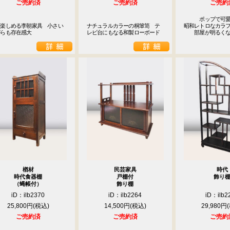
ご売約済
ご売約済
ご売約
　　　ポップで可愛
で楽しめる李朝家具　小さい
ナチュラルカラーの桐箪笥　テ
昭和レトロなカラフ
がらも存在感大
レビ台にもなる和製ローボード
　　部屋が明るく
楢材
民芸家具
時代
時代食器棚
戸棚付
飾り
（蝿帳付）
飾り棚
iD：ilb2370
iD：ilb2264
iD：ilb2
25,800円
14,500円
29,980円
ご売約済
ご売約済
ご売約