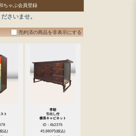
和ちゃぶ会員登録
くださいませ。
売約済の商品を非表示にする
李朝
ェスト
引出し付
横長キャビネット
379
iD：ilb2376
45,880円