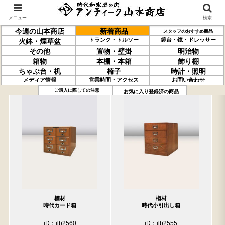
メニュー
検索
今週の山本商店
新着商品
スタッフのおすすめ商品
トランク・トルソー
鏡台・鏡・ドレッサー
火鉢・煙草盆
その他
置物・壁掛
明治物
箱物
本棚・本箱
飾り棚
ちゃぶ台・机
椅子
時計・照明
メディア情報
営業時間・アクセス
お問い合わせ
過去の取り扱い商品(5月15日分)
売約済の商品を非表示にする
ご購入に際しての注意
お気に入り登録済の商品
楢材
楢材
時代カード箱
時代小引出し箱
iD：ilb2560
iD：ilb2555