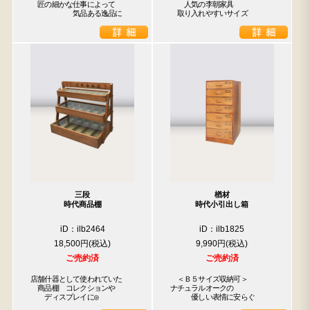
　匠の細かな仕事によって

　　人気の李朝家具

　　　　　　気品ある逸品に
　取り入れやすいサイズ
三段
楢材
時代商品棚
時代小引出し箱
iD：ilb2464
iD：ilb1825
18,500円
9,990円
ご売約済
ご売約済
店舗什器として使われていた

　＜Ｂ５サイズ収納可＞

　商品棚　コレクションや

ナチュラルオークの

　　ディスプレイに◎
　　　優しい表情に安らぐ