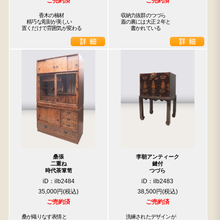
ご売約済
ご売約済
  　  香木の楠材

収納力抜群のつづら

　精巧な彫刻が美しい

蓋の裏には大正２年と

置くだけで雰囲気が変わる
　　書かれている
桑張
李朝アンティーク
二重ね
鍵付
時代茶箪笥
つづら
iD：ilb2484
iD：ilb2483
35,000円
38,500円
ご売約済
ご売約済
桑が織りなす表情と

　洗練されたデザインが
