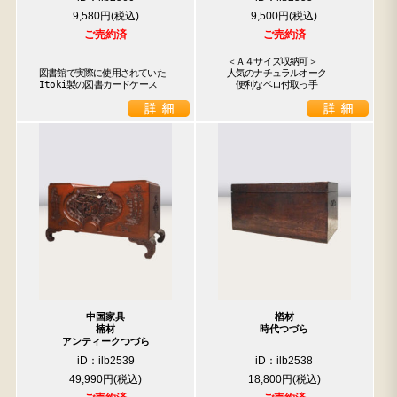
9,580円
9,500円
ご売約済
ご売約済
　＜Ａ４サイズ収納可＞

図書館で実際に使用されていた

　人気のナチュラルオーク

Itoki製の図書カードケース
　　便利なベロ付取っ手
中国家具
楢材
楠材
時代つづら
アンティークつづら
iD：ilb2539
iD：ilb2538
49,990円
18,800円