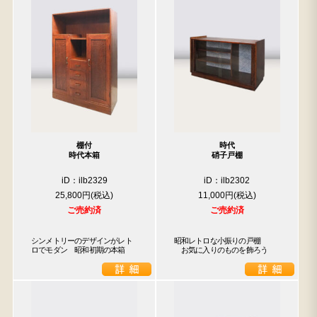
棚付
時代
時代本箱
硝子戸棚
iD：ilb2329
iD：ilb2302
25,800円
11,000円
ご売約済
ご売約済
シンメトリーのデザインがレト
昭和レトロな小振りの戸棚

ロでモダン　昭和初期の本箱
　お気に入りのものを飾ろう