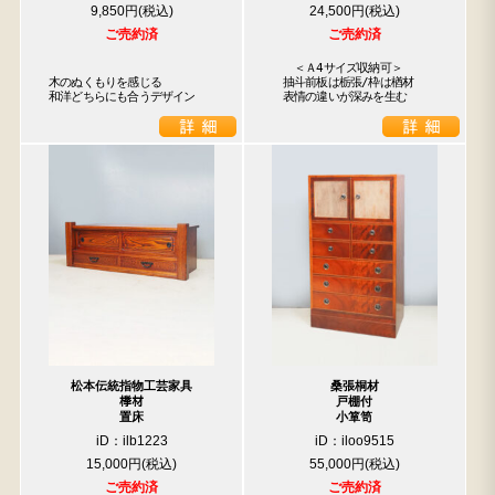
9,850円
24,500円
ご売約済
ご売約済
　　＜Ａ4サイズ収納可＞

木のぬくもりを感じる

　抽斗前板は栃張/枠は楢材

和洋どちらにも合うデザイン
　表情の違いが深みを生む
松本伝統指物工芸家具
桑張桐材
﨔材
戸棚付
置床
小箪笥
iD：ilb1223
iD：iloo9515
15,000円
55,000円
ご売約済
ご売約済