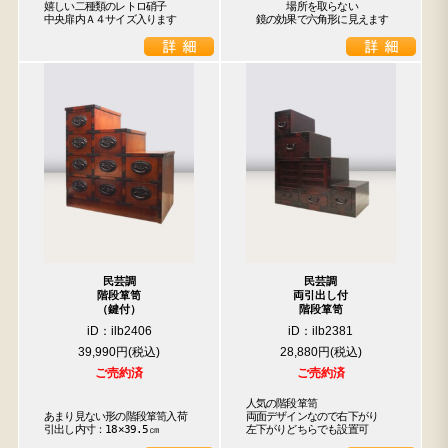
嬉しい二種類のレトロ硝子

　　　　場所を取らない

中央扉内Ａ４サイズ入ります
　鏡の効果で六角形に見えます
民芸調
民芸調
階段箪笥
両引出し付
（鍵付）
階段箪笥
iD：ilb2406
iD：ilb2381
39,990円
28,880円
ご売約済
ご売約済
人気の階段箪笥

あまり見ない形の階段箪笥入荷

両面デザインなので右下がり

引出し内寸：18×39.5㎝
左下がりどちらでも設置可