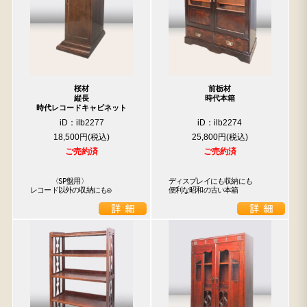
桜材
前栃材
縦長
時代本箱
時代レコードキャビネット
iD：ilb2277
iD：ilb2274
18,500円
25,800円
ご売約済
ご売約済
　　　〈SP盤用〉

ディスプレイにも収納にも

レコード以外の収納にも◎
便利な昭和の古い本箱