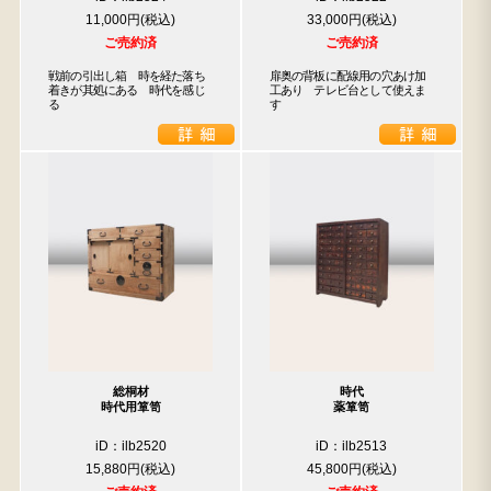
11,000円
33,000円
ご売約済
ご売約済
戦前の引出し箱　時を経た落ち
扉奥の背板に配線用の穴あけ加
着きが其処にある　時代を感じ
工あり　テレビ台として使えま
る
す
総桐材
時代
時代用箪笥
薬箪笥
iD：ilb2520
iD：ilb2513
15,880円
45,800円