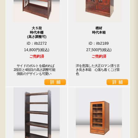
大５段
楢材
時代本棚
時代本箱
(高さ調整可)
iD：ilb2272
iD：ilb2189
14,800円
27,500円
ご売約済
ご売約済
　サイドのボルトを緩めれば

洋を意識した大正ロマン漂う古
2段目と4段目の高さ調整可能

き良き本箱　心落ち着くこげ茶
　側面のデザインも可愛い
色