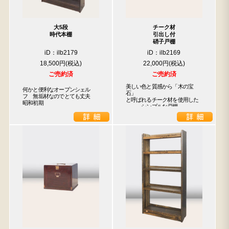
大5段
チーク材
時代本棚
引出し付
硝子戸棚
iD：ilb2179
iD：ilb2169
18,500円
22,000円
ご売約済
ご売約済
美しい色と質感から「木の宝
何かと便利なオープンシェル
石」

フ　無垢材なのでとても丈夫　
と呼ばれるチーク材を使用した

昭和初期
　　　シンプルな戸棚
検索
人気の検索キーワード
2980
水屋箪笥
小長火鉢
松本民芸
踏台
李朝
1601
b2770
1815