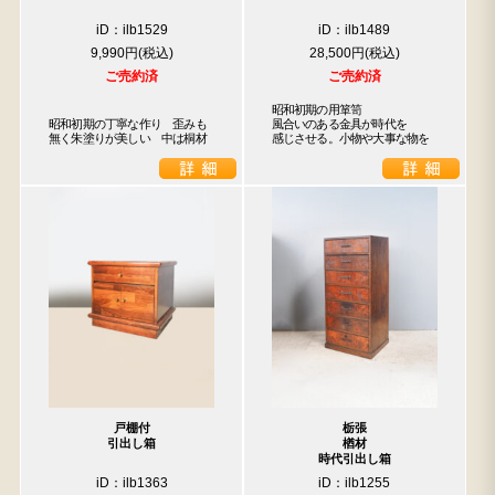
iD：ilb1529
iD：ilb1489
9,990円
28,500円
ご売約済
ご売約済
昭和初期の用箪笥

昭和初期の丁寧な作り　歪みも
風合いのある金具が時代を

無く朱塗りが美しい　中は桐材
感じさせる。小物や大事な物を
戸棚付
栃張
引出し箱
楢材
時代引出し箱
iD：ilb1363
iD：ilb1255