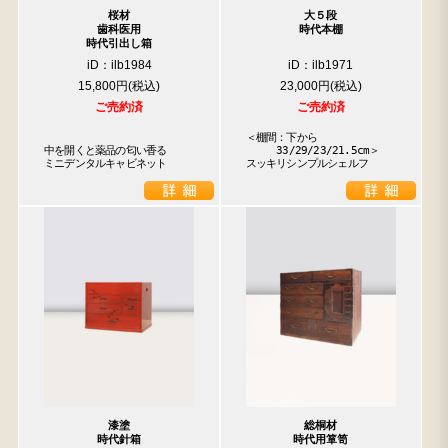
桜材
大５段
歯科医用
時代本棚
時代引出し箱
iD：ilb1984
iD：ilb1971
15,800円
23,000円
ご売約済
ご売約済
＜棚間：下から

中を開くと薬品の匂い香る

　　　33/29/23/21.5cm＞

ミニデンタルキャビネット
スッキリシンプルシェルフ
漆塗
総桐材
時代針箱
時代用箪笥