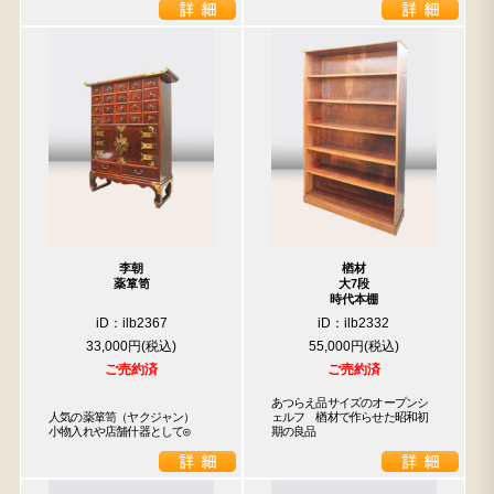
李朝
楢材
薬箪笥
大7段
時代本棚
iD：ilb2367
iD：ilb2332
33,000円
55,000円
ご売約済
ご売約済
あつらえ品サイズのオープンシ
人気の薬箪笥（ヤクジャン）

ェルフ　楢材で作らせた昭和初
小物入れや店舗什器として◎
期の良品