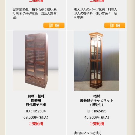
ご売約済
ご売約済
総桐故軽量　抽斗も多く扱い易
職人さんのパーツ収納　料理人
い昭和の手許箪笥　当店人気商
さんの香辛料　使い方色々　昭
品
和中期
前﨔・桜材
楢材
医療用
縦長硝子キャビネット
時代硝子戸棚
（照明付）
iD：ilb2504
iD：ilb2495
68,500円
45,800円
ご売約済
ご売約済
奥行約２５㎝と浅く
