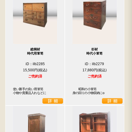
総桐材
杉材
時代用箪笥
時代小箪笥
iD：ilb2285
iD：ilb2279
15,500円
17,880円
ご売約済
ご売約済
使い勝手の良い用箪笥

　　昭和の小箪笥

小物や貴重品入れなどに
身の回りの小物収納に◎