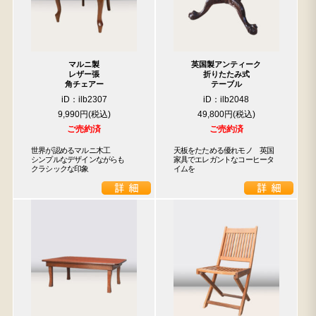
マルニ製
英国製アンティーク
レザー張
折りたたみ式
角チェアー
テーブル
iD：ilb2307
iD：ilb2048
9,990円
49,800円
ご売約済
ご売約済
世界が認めるマルニ木工

天板をたためる優れモノ　英国
シンプルなデザインながらも

家具でエレガントなコーヒータ
クラシックな印象
イムを