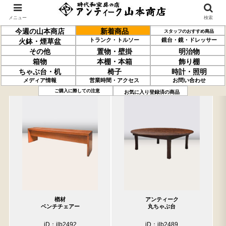
メニュー
検索
今週の山本商店
新着商品
スタッフのおすすめ商品
トランク・トルソー
鏡台・鏡・ドレッサー
火鉢・煙草盆
その他
置物・壁掛
明治物
箱物
本棚・本箱
飾り棚
ちゃぶ台・机
椅子
時計・照明
メディア情報
営業時間・アクセス
お問い合わせ
過去の取り扱い商品(5月22日分)
売約済の商品を非表示にする
ご購入に際しての注意
お気に入り登録済の商品
楢材
アンティーク
ベンチチェアー
丸ちゃぶ台
iD：ilb2492
iD：ilb2489