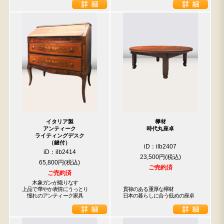
イタリア製
﨔材
アンティーク
時代丸座卓
ライティングデスク
（鍵付）
iD：ilb2407
iD：ilb2414
23,500円
65,800円
ご売約済
ご売約済
　　木象ガンが織りなす

上品で華やか表情にうっとり

貫禄のある重厚な欅材

　憧れのアンティーク家具
日本の暮らしに合う低めの座卓