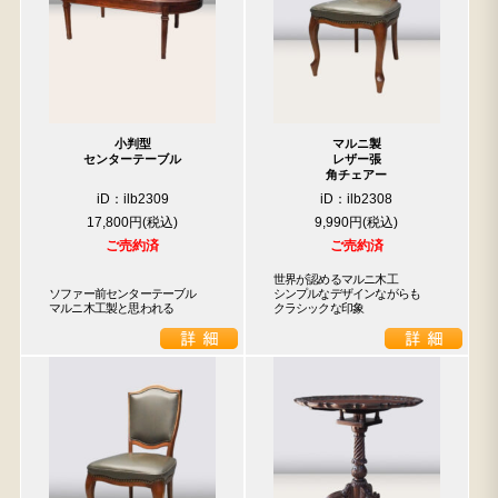
小判型
マルニ製
センターテーブル
レザー張
角チェアー
iD：ilb2309
iD：ilb2308
17,800円
9,990円
ご売約済
ご売約済
世界が認めるマルニ木工

ソファー前センターテーブル

シンプルなデザインながらも

マルニ木工製と思われる
クラシックな印象