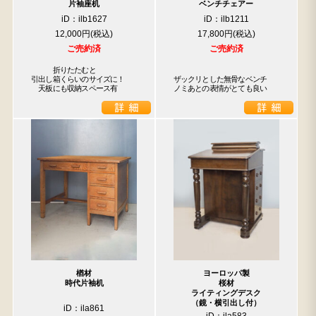
片袖座机
ベンチチェアー
iD：ilb1627
iD：ilb1211
12,000円
17,800円
ご売約済
ご売約済
　　　折りたたむと

引出し箱くらいのサイズに！

ザックリとした無骨なベンチ　
　天板にも収納スペース有
ノミあとの表情がとても良い
楢材
ヨーロッパ製
時代片袖机
桜材
ライティングデスク
（鏡・横引出し付）
iD：ila861