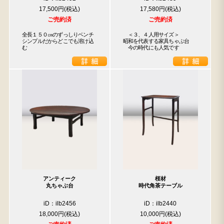
17,500円
17,580円
ご売約済
ご売約済
全長１５０㎝のずっしりベンチ

　＜３、４人用サイズ＞

シンプルだからどこでも溶け込
昭和を代表する家具ちゃぶ台

む
　今の時代にも人気です
アンティーク
桜材
丸ちゃぶ台
時代角茶テーブル
iD：ilb2456
iD：ilb2440
18,000円
10,000円