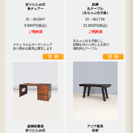
折りたたみ式
鉄脚
角チェアー
丸テーブル
（丸ちゃぶ台天板）
iD：ilb1847
iD：ilb1736
9,980円
22,800円
ご売約済
ご売約済
丸ちゃぶ台を天板にし、

ナチュラルなガーデンチェア

鉄脚を付けた何とも大胆で

折り畳める家具は重宝します
個性的なテーブル
総桐材桑張
アジア家具
折りたたみ式
松材