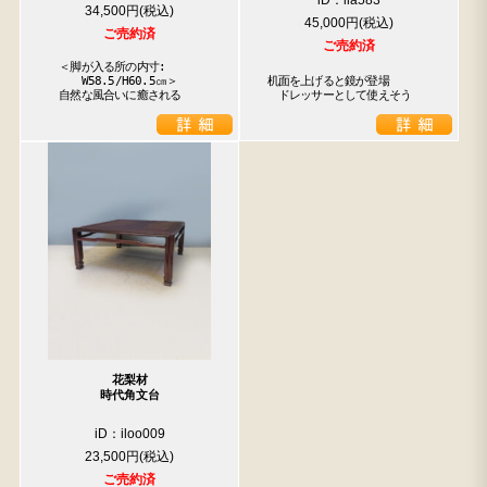
iD：ila583
34,500円
45,000円
ご売約済
ご売約済
　＜脚が入る所の内寸:

　　　W58.5/H60.5㎝＞

机面を上げると鏡が登場

　自然な風合いに癒される
　ドレッサーとして使えそう
花梨材
時代角文台
iD：iloo009
23,500円
ご売約済