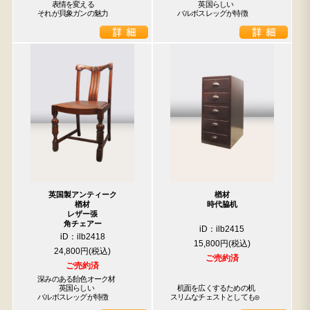
　　　表情を変える

　　　　英国らしい

　それが貝象ガンの魅力
　バルボスレッグが特徴
英国製アンティーク
楢材
楢材
時代脇机
レザー張
角チェアー
iD：ilb2415
iD：ilb2418
15,800円
24,800円
ご売約済
ご売約済
　深みのある飴色オーク材

　　　　英国らしい

　机面を広くするための机

　バルボスレッグが特徴
スリムなチェストとしても◎