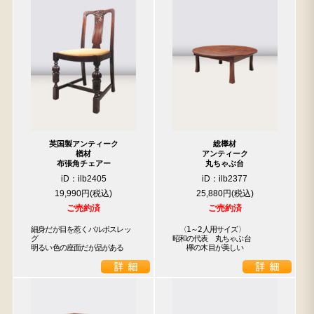
英国製アンティーク
総﨔材
楢材
アンティーク
布張角チェアー
丸ちゃぶ台
iD：ilb2405
iD：ilb2377
19,990円
25,880円
ご売約済
ご売約済
細身だが目を惹くバルボスレッ
　〈1～2人用サイズ〉

グ

昭和の代表　丸ちゃぶ台

明るい色の座面だが品がある
　　欅の木目が美しい