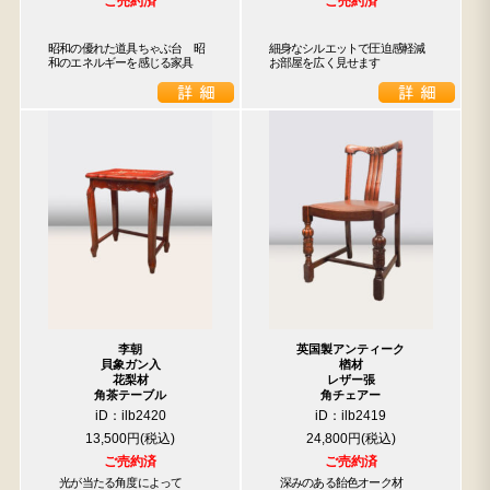
ご売約済
ご売約済
昭和の優れた道具ちゃぶ台　昭
細身なシルエットで圧迫感軽減

和のエネルギーを感じる家具
お部屋を広く見せます
李朝
英国製アンティーク
貝象ガン入
楢材
花梨材
レザー張
角茶テーブル
角チェアー
iD：ilb2420
iD：ilb2419
13,500円
24,800円
ご売約済
ご売約済
　光が当たる角度によって

　深みのある飴色オーク材
