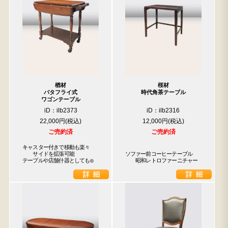
楢材
桜材
バタフライ式
時代角茶テーブル
ワゴンテーブル
iD：ilb2373
iD：ilb2316
22,000円
12,000円
ご売約済
ご売約済
キャスター付きで移動も楽々

　　サイドを拡張可能

ソファー前コーヒーテーブル

テーブルや店舗什器としても◎
　　昭和レトロファーニチャー