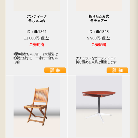
アンティーク
折りたたみ式
角ちゃぶ台
角チェアー
iD：ilb1861
iD：ilb1848
11,000円
9,980円
ご売約済
ご売約済
昭和遺産ちゃぶ台　その構造は
称賛に値する　一家に一台ちゃ
ナチュラルなガーデンチェア

ぶ台
折り畳める家具は重宝します
検索
人気の検索キーワード
松本民芸
水屋箪笥
踏台
2678
2990
箪笥
B2770
小長火鉢
1601
下駄箱