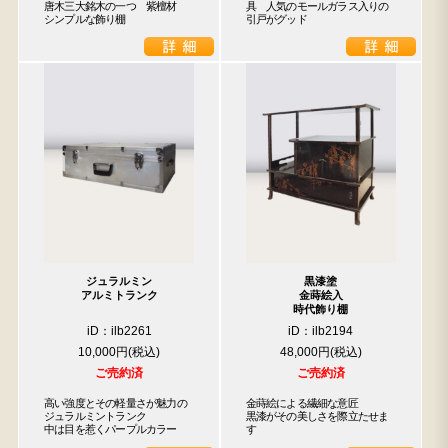
唐木三大銘木の一つ　紫檀材

具　人気のモールガラス入りの
シンプルな飾り棚
引戸がグッド
ジュラルミン
黒漆塗
アルミトランク
金蒔絵入
時代飾り棚
iD：ilb2261
iD：ilb2194
10,000円
48,000円
ご売約済
ご売約済
高い強度とその軽量さが魅力の

金蒔絵による繊細な意匠

ジュラルミントランク

黒漆がその美しさを際立たせま
中は目を惹くパープルカラー
す