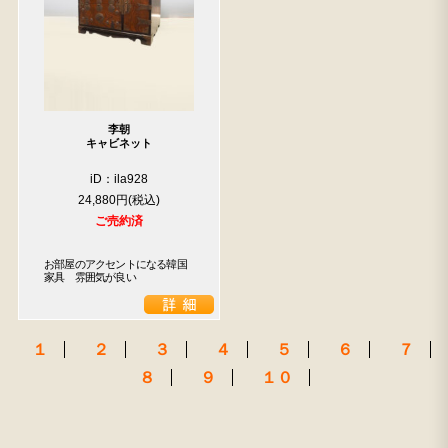
李朝
検索
キャビネット
iD：ila928
人気の検索キーワード
24,880円
2557
2471
2678
2729
2905
2925
b2770
ご売約済
2873
2990
箪笥
お部屋のアクセントになる韓国
家具　雰囲気が良い
１
２
３
４
５
６
７
８
９
１０