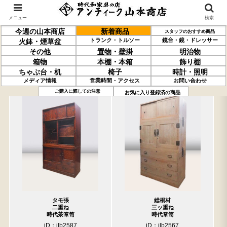
メニュー
検索
今週の山本商店
新着商品
スタッフのおすすめ商品
トランク・トルソー
鏡台・鏡・ドレッサー
火鉢・煙草盆
その他
置物・壁掛
明治物
箱物
本棚・本箱
飾り棚
ちゃぶ台・机
椅子
時計・照明
メディア情報
営業時間・アクセス
お問い合わせ
過去の取り扱い商品(5月29日分)
売約済の商品を非表示にする
ご購入に際しての注意
お気に入り登録済の商品
タモ張
総桐材
二重ね
三ッ重ね
時代茶箪笥
時代箪笥
iD：ilb2587
iD：ilb2567