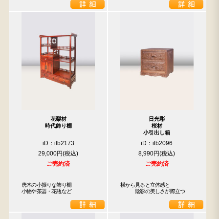
花梨材
日光彫
時代飾り棚
桜材
小引出し箱
iD：ilb2173
iD：ilb2096
29,000円
8,990円
ご売約済
ご売約済
唐木の小振りな飾り棚

横から見ると立体感と

小物や茶器・花瓶など
　　　陰影の美しさが際立つ