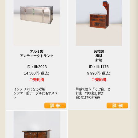
アルミ製
民芸調
アンティークトランク
﨔材
針箱
iD：ilb2023
iD：ilb1176
14,500円
9,990円
ご売約済
ご売約済
インテリアになる収納

和裁で使う「くけ台」と

ソファー前テーブルにもオスス
針山・竹物差し付き

メ
自分だけの針箱を