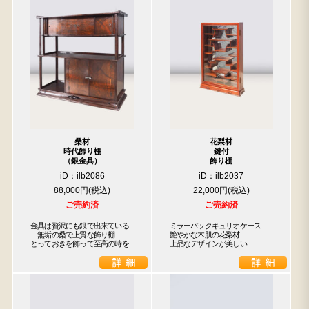
桑材
花梨材
時代飾り棚
鍵付
（銀金具）
飾り棚
iD：ilb2086
iD：ilb2037
88,000円
22,000円
ご売約済
ご売約済
金具は贅沢にも銀で出来ている

ミラーバックキュリオケース

　無垢の桑で上質な飾り棚

艶やかな木肌の花梨材

とっておきを飾って至高の時を
上品なデザインが美しい