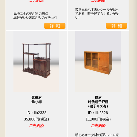
ご売約済
ご売約済
製造元を示す古いシールが貼っ
黒地に金の柄が迫力満点

てある　時を経てもくるいがな
縁起がいい末広がりのイチョウ
い
紫檀材
楢材
飾り棚
時代硝子戸棚
（硝子キズ有）
iD：ilb2338
iD：ilb2326
35,800円
11,000円
ご売約済
ご売約済
明るめオーク材の昭和レトロ家