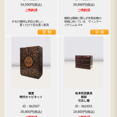
34,500円
39,990円
ご売約済
ご売約済
桐材は着物に限らず衣類全般の
タモの独特な木目が美しい

収納に向いている　ヴィンテー
　　　置くだけで目を惹く家具
ジデニムもＯＫ
漆塗
松本民芸家具
時代キャビネット
桜材
引出し箱
iD：ilb2507
iD：ilb2453
35,800円
19,800円