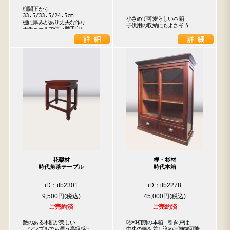
棚間下から
33.5/33.5/24.5cm

小さめで可愛らしい本箱

棚に厚みがあり丈夫な作り

子供用の収納にもよさそう
ナチュラルで使い勝手良し
花梨材
﨔・杉材
時代角茶テーブル
時代本箱
iD：ilb2301
iD：ilb2278
9,500円
45,000円
ご売約済
ご売約済
艶のある木肌が美しい

昭和初期の本箱　引き戸は、

　シンプルでも漂う高級感は

中央の棒を差し込めば施錠可能
