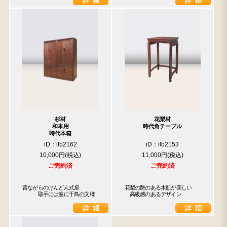
杉材
花梨材
和本用
時代角テーブル
時代本箱
iD：ilb2162
iD：ilb2153
10,000円
11,000円
ご売約済
ご売約済
昔ながらのけんどん式扉

花梨の艶のある木肌が美しい

　　　取手には波に千鳥の文様
　高級感のあるデザイン