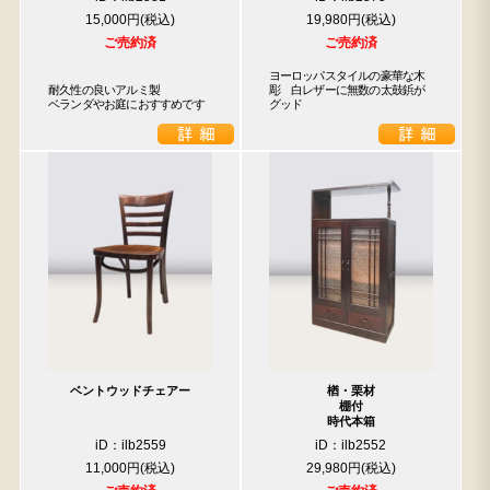
15,000円
19,980円
ご売約済
ご売約済
ヨーロッパスタイルの豪華な木
耐久性の良いアルミ製

彫　白レザーに無数の太鼓鋲が
ベランダやお庭におすすめです
グッド
ベントウッドチェアー
楢・栗材
棚付
時代本箱
iD：ilb2559
iD：ilb2552
11,000円
29,980円