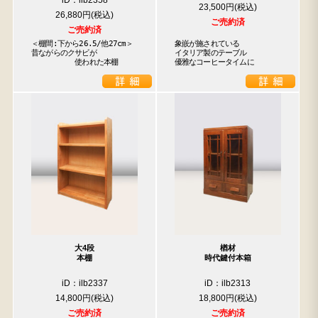
iD：ilb2358
23,500円
26,880円
ご売約済
ご売約済
＜棚間:下から26.5/他27cm＞

象嵌が施されている

昔ながらのクサビが

イタリア製のテーブル

　　　　　　使われた本棚
優雅なコーヒータイムに
大4段
楢材
本棚
時代鍵付本箱
iD：ilb2337
iD：ilb2313
14,800円
18,800円
ご売約済
ご売約済