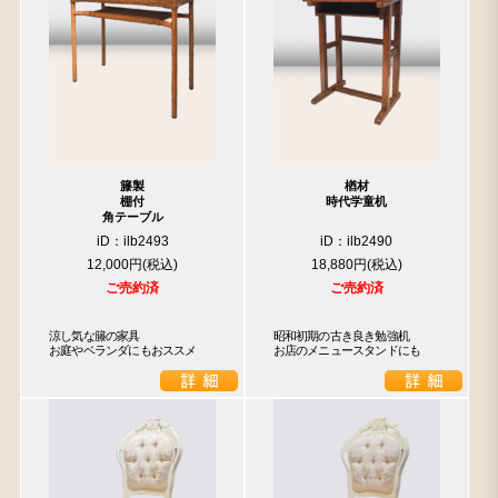
籐製
楢材
棚付
時代学童机
角テーブル
iD：ilb2493
iD：ilb2490
12,000円
18,880円
ご売約済
ご売約済
涼し気な籐の家具

昭和初期の古き良き勉強机

お庭やベランダにもおススメ
お店のメニュースタンドにも