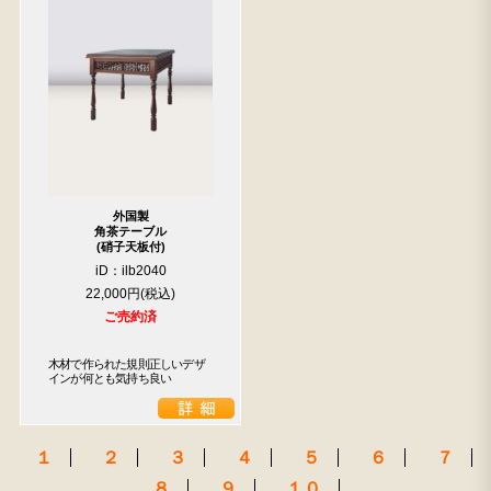
外国製
角茶テーブル
(硝子天板付)
iD：ilb2040
22,000円
ご売約済
木材で作られた規則正しいデザ
インが何とも気持ち良い
１
２
３
４
５
６
７
８
９
１０