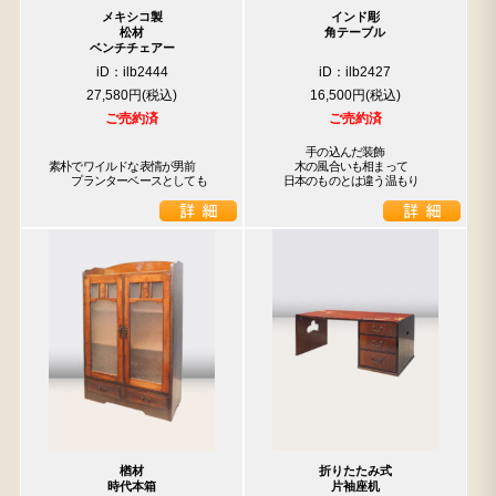
メキシコ製
インド彫
松材
角テーブル
ベンチチェアー
iD：ilb2444
iD：ilb2427
27,580円
16,500円
ご売約済
ご売約済
　　　手の込んだ装飾

素朴でワイルドな表情が男前

　　木の風合いも相まって

　　プランターベースとしても
　日本のものとは違う温もり
楢材
折りたたみ式
検索
時代本箱
片袖座机