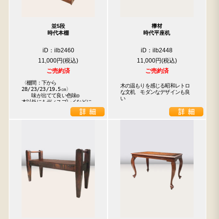
並5段
﨔材
時代本棚
時代平座机
iD：ilb2460
iD：ilb2448
11,000円
11,000円
ご売約済
ご売約済
〈棚間：下から
木の温もりを感じる昭和レトロ
28/23/23/19.5㎝〉

な文机　モダンなデザインも良
　　味が出てて良い色味◎

い
本以外にもディスプレイなどに