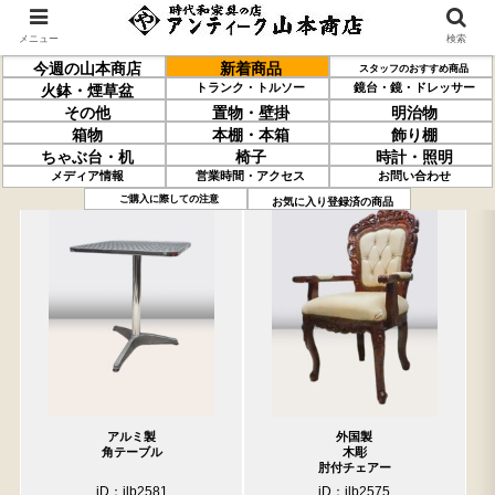
メニュー
検索
今週の山本商店
新着商品
スタッフのおすすめ商品
トランク・トルソー
鏡台・鏡・ドレッサー
火鉢・煙草盆
その他
置物・壁掛
明治物
箱物
本棚・本箱
飾り棚
ちゃぶ台・机
椅子
時計・照明
メディア情報
営業時間・アクセス
お問い合わせ
過去の取り扱い商品(6月5日分)
売約済の商品を非表示にする
ご購入に際しての注意
お気に入り登録済の商品
アルミ製
外国製
角テーブル
木彫
肘付チェアー
iD：ilb2581
iD：ilb2575