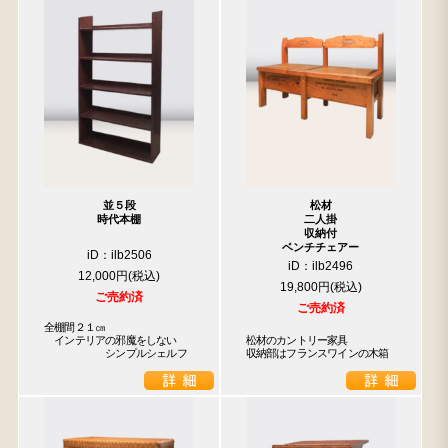
並５段
松材
時代本棚
二人掛
収納付
ベンチチェアー
iD：ilb2506
iD：ilb2496
12,000円
19,800円
ご売約済
ご売約済
全棚間２１㎝

　インテリアの邪魔をしない

松材のカントリー家具

　　　　　　シンプルシェルフ
収納部はフランスワインの木箱