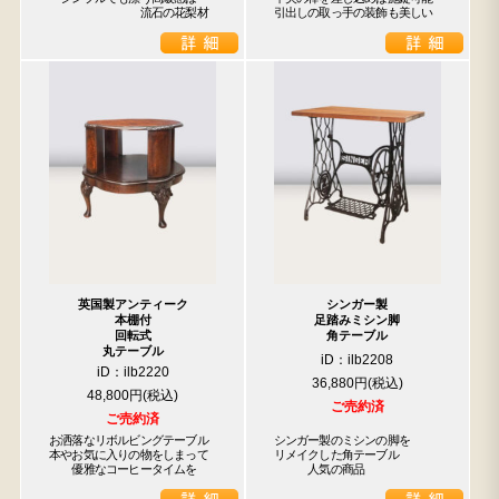
　　　　　　　　流石の花梨材
引出しの取っ手の装飾も美しい
英国製アンティーク
シンガー製
本棚付
足踏みミシン脚
回転式
角テーブル
丸テーブル
iD：ilb2208
iD：ilb2220
36,880円
48,800円
ご売約済
ご売約済
お洒落なリボルビングテーブル

シンガー製のミシンの脚を

本やお気に入りの物をしまって

リメイクした角テーブル

　　優雅なコーヒータイムを
　　　人気の商品