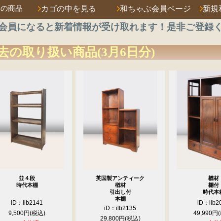
済の商品
カゴの中を見る
和ちゃぶ会員ページ
新規
会員になると新着情報が受け取れます！是非ご登録
去の取り扱い商品(3月6日分)
並４段
英国製アンティーク
楢材
時代本棚
楢材
棚付
引出し付
時代本
本棚
iD：ilb2141
iD：ilb2
iD：ilb2135
9,500円
49,990円
29,800円