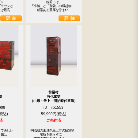
＞

　　　　　錠前には、

ラウンと

「小槌」と「宝袋」の縁起物

性は最高
　　威厳ある重厚な佇まい
前栗材
笥
時代箪笥
（山形・最上・明治時代箪笥）
609
iD：ilb1553
59,990円
済
ご売約済
て美しい

明治期の山形県最上市の脇箪笥

傷は

　　　場所を取らずに
