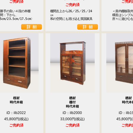
ご売約済
ご売約
ご売約済
勝手の良い４段の本棚

棚間左上から26／25／25／24
　　＜扉内棚板取外
間：下から、

㎝

　　構造はシンプル
5cm/23.5cm/17.5cm〉
和の空間にも溶け込む英国家具
　　所々に遊び心
桜材
楢材
楢材
時代本箱
棚付
時代本
時代本箱
iD：ilb2022
iD：ilb2000
iD：ilb1
45,800円
33,000円
45,800円
ご売約済
ご売約済
ご売約