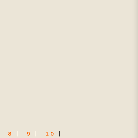
８
９
１０