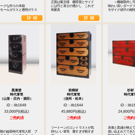
正面は菊文様　棚背面とサイド
　　＜棚板取外し可
ークな作りの本箱

には竹と富士の透かし　これぞ
味わい深いダークブ
はモールガラスと透明ガラス
和家具
モザイク硝子の相
黒漆塗
前桐材
杉材
時代箪笥
時代箪笥
時代箪
（山形・庄内・酒田）
（信州・松本）
iD：ilb1649
iD：ilb1644
iD：ilb1
33,000円
45,880円
24,800円
ご売約済
ご売約済
ご売約
ツートーンのコントラストが気
赤漆と黒縁が映えて
治期の縦長時代箪笥入荷　ブ
持ちいい箪笥　重すぎず軽すぎ
使い込まれてできた