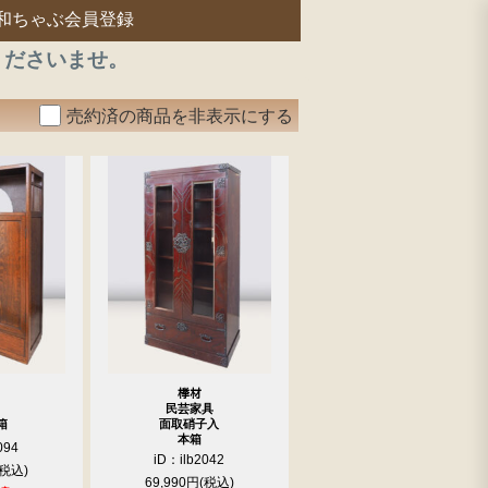
和ちゃぶ会員登録
くださいませ。
売約済の商品を非表示にする
﨔材
民芸家具
箱
面取硝子入
本箱
094
iD：ilb2042
69,990円