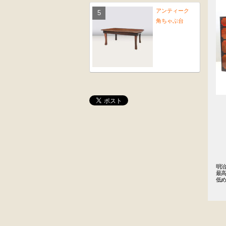
アンティーク
角ちゃぶ台
桜材
木彫
時代置床
角茶テーブル
黒漆塗
前﨔・杉材
明治
最高
時代箪笥
時代
低
（京都）
水屋箪笥