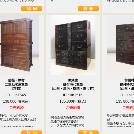
ックカラーがとてもクール
ず
時代の証ともいえ
前桧・﨔材
黒漆塗
前栗
二重ね水屋箪笥
鍵付時代箪笥
鍵付時代
（京都）
（山形・庄内・鶴岡・隠し有）
（山形・
iD：ilb1545
iD：ilb1516
iD：ilb1
138,000円
135,800円
135,800円
ご売約済
ご売約済
ご売約
時代　４尺の京水屋　

明治後期の高級箪
明治後期の高級衣装箪笥

0年以上前の物とは思えぬ綺
品

黒漆の保存状態良好



場所を取らない明治
シックな大人の時代箪笥
禄があり和の趣ある空間に
お求めの方にぜひ