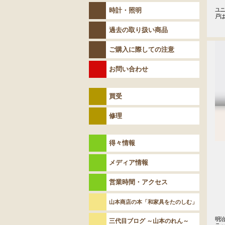
時計・照明
ユニ
戸
過去の取り扱い商品
ご購入に際しての注意
お問い合わせ
買受
修理
得々情報
メディア情報
営業時間・アクセス
山本商店の本「和家具をたのしむ」
明
三代目ブログ ～山本のれん～