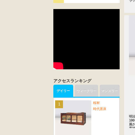
ラ
アクセスランキング
デイリー
ウィークリー
マンスリー
桜材
時代置床
明治
10
麗さ
貫