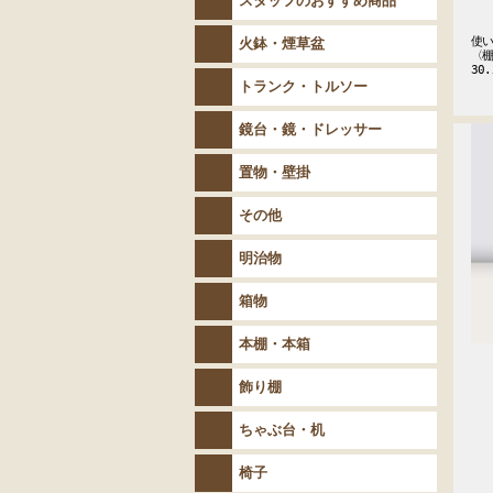
スタッフのおすすめ商品
使い
火鉢・煙草盆
〈棚
30.
トランク・トルソー
鏡台・鏡・ドレッサー
置物・壁掛
その他
明治物
箱物
本棚・本箱
飾り棚
ちゃぶ台・机
椅子