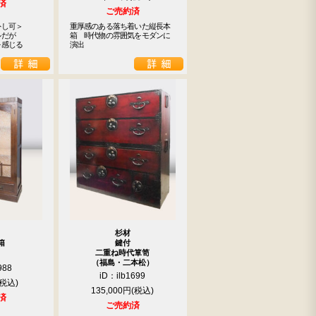
済
ご売約済
し可＞

重厚感のある落ち着いた縦長本
だが

箱　時代物の雰囲気をモダンに
を感じる
演出
杉材
箱
鍵付
二重ね時代箪笥
（福島・二本松）
988
iD：ilb1699
135,000円
済
ご売約済