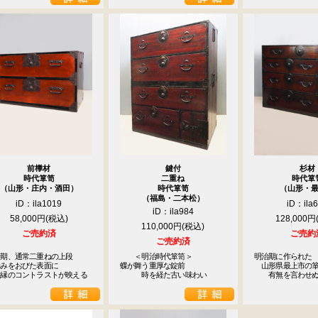
前﨔材
鍵付
杉材
時代箪笥
二重ね
時代箪
（山形・庄内・酒田）
時代箪笥
（山形・
（福島・二本松）
iD：ila1019
iD：ila
iD：ila984
58,000円
128,000円
110,000円
ご売約済
ご売約
ご売約済
期、通常二重ねの上段

　　＜明治時代箪笥＞

明治期に作られた

みをおびた表面に

蝶が舞う重厚な錠前

　山形県最上市の箪
黒縁のコントラストが映える
　　　時を経た古い味わい
　　有無を言わせ