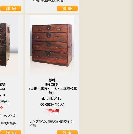
る
　本物の風格を楽しめる
材
杉材
箪笥
時代箪笥
最上）
（山形・庄内・小木・大正時代箪
笥）
513
iD：ilb1416
38,800円
済
ご売約済
笥、あつらえ
シンプルだが趣ある戦前の時代
時代箪笥を

箪笥
！