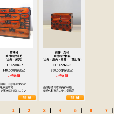
前﨔材
前﨔・栗材
鍵付時代箪笥
鍵付時代帳箱
（山形・米沢）
（山形・庄内・酒田）（隠し有）
iD：iloo8497
iD：iloo6623
148,000円
350,000円
ご売約済
ご売約済
初期、山形県米沢市の

級衣装箪笥

山形県酒田市最高級帳箱

めで圧迫感を感じにくい
※時代和家具の希少美術品
１
２
３
４
５
６
７