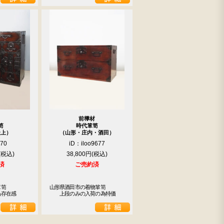
前﨔材
笥
時代箪笥
最上）
（山形・庄内・酒田）
670
iD：iloo9677
38,800円
済
ご売約済
笥

山形県酒田市の着物箪笥

ぬ存在感
　　上段のみの入荷の為特価