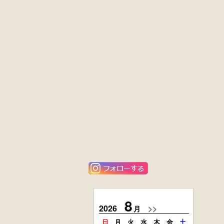
外国製
英国製アンティ
収納箱
ーク
楢材
キャビネット
大4段
楢材
クサビ止メ
大4段
時代本棚
クサビ止メ
時代本棚
アンティーク
花梨材
角ちゃぶ台
貝象ガン入
小引出し箱
8
2026
>>
2026
月
日
月
火
水
木
金
土
日
月