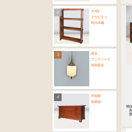
大4段
クサビ止メ
時代本棚
唐金
アンティーク
照明器具
外国製
収納箱
明治
　赤
　