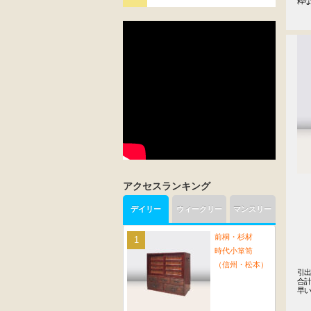
粋
アクセスランキング
デイリー
ウィークリー
マンスリー
前桐・杉材
時代小箪笥
（信州・松本）
引出
合計
早