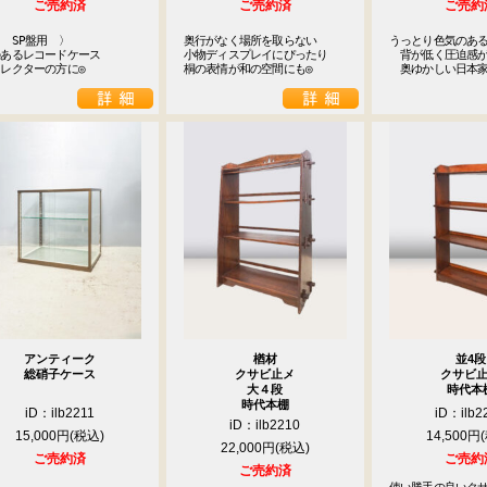
ご売約済
ご売約済
ご売約
　SP盤用　〉

奥行がなく場所を取らない

うっとり色気のある
あるレコードケース

小物ディスプレイにぴったり

　背が低く圧迫感が
レクターの方に◎
桐の表情が和の空間にも◎
　奥ゆかしい日本
アンティーク
楢材
並4段
総硝子ケース
クサビ止メ
クサビ
大４段
時代本
時代本棚
iD：ilb2211
iD：ilb2
iD：ilb2210
15,000円
14,500円
22,000円
ご売約済
ご売約
ご売約済