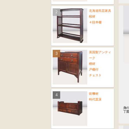
北海道民芸家具
桜材
４段本棚
英国製アンティ
ーク
楢材
戸棚付
チェスト
前﨔材
時代置床
身の
丁