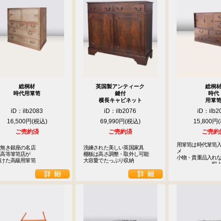
総桐材
英国製アンティーク
総桐
時代用箪笥
鍵付
時代
横長キャビネット
用箪
iD：ilb2083
iD：ilb2076
iD：ilb2
16,500円
69,990円
15,800円
ご売約済
ご売約済
ご売約
用箪笥は時代箪笥
無き銀座の名店

洗練された美しい英国家具

メ

高等箪笥店が

棚板は高さ調整・取外し可能

小物・貴重品入れな
がけた高級用箪笥
大容量でたっぷり収納
　　　　　　　程
9
<<
月
火
水
木
金
土