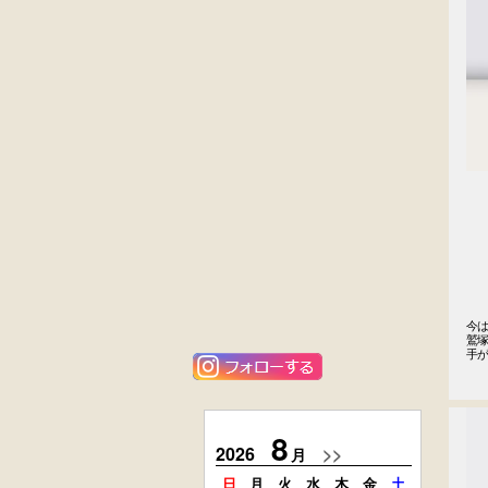
外国製
英国製アンティ
収納箱
ーク
楢材
キャビネット
黒漆塗
ニレ材
時代箪笥
李朝
（京都）
キャビネット
今は
鷲塚
唐金
栗材
手
アンティーク
時代引出し箱
フロアースタン
ド
8
2026
>>
2026
月
日
月
火
水
木
金
土
日
月