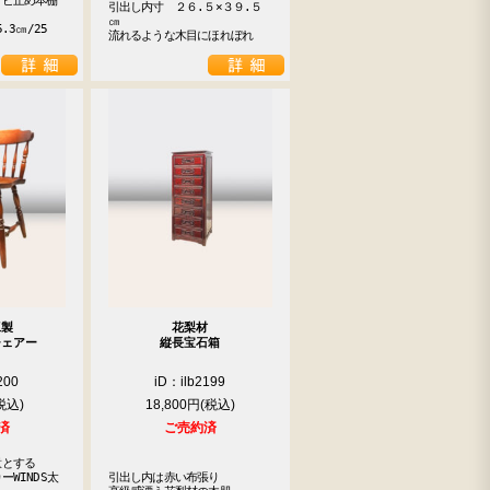
ビ止め本棚

引出し内寸　２６.５×３９.５
㎝

.3㎝/25
流れるような木目にほれぼれ
工製
花梨材
チェアー
縦長宝石箱
200
iD：ilb2199
18,800円
済
ご売約済
とする

WINDS太
引出し内は赤い布張り
