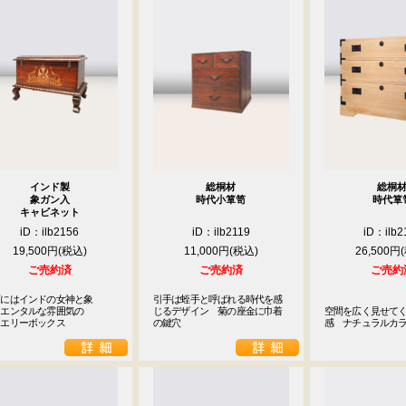
インド製
総桐材
総桐
象ガン入
時代小箪笥
時代箪
キャビネット
iD：ilb2156
iD：ilb2119
iD：ilb2
19,500円
11,000円
26,500円
ご売約済
ご売約済
ご売約
にはインドの女神と象

引手は蛭手と呼ばれる時代を感
エンタルな雰囲気の

じるデザイン　菊の座金に巾着
空間を広く見せて
ュエリーボックス
の鍵穴
感　ナチュラルカ