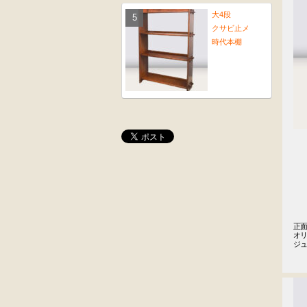
大4段
クサビ止メ
時代本棚
大4段
木彫
クサビ止メ
角茶テーブル
時代本棚
桜材
前﨔・杉材
正面
オリ
時代置床
時代
ジ
水屋箪笥