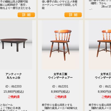
使い勝手の良いクサ
子の棚板は高さ調整可能

使い勝手の良いクサビ止メ本棚

〈棚間：下から

板には昭和硝子「夜空」

カーテンレール付で目隠しも可
　　　　　28㎝/25
る物をより一層引き立たせる
能
㎝〉
アンティーク
太平木工製
太平木
丸ちゃぶ台
ウインザーチェアー
ウインザー
iD：ilb2203
iD：ilb2201
iD：ilb2
15,880円
8,990円
8,990円
ご売約済
ご売約済
ご売約
と缶ビール

椅子作りを最も得意とする

椅子作りを最も得意
ょこで飲む日本酒

　飛騨の家具メーカーWINDS太
　飛騨の家具メーカー