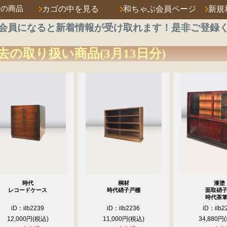
済の商品
カゴの中を見る
和ちゃぶ会員ページ
新規
会員になると新着情報が受け取れます！是非ご登録
去の取り扱い商品(3月13日分)
時代
桐材
漆塗
レコードケース
時代硝子戸棚
面取硝
時代茶
iD：ilb2239
iD：ilb2236
iD：ilb2
12,000円
11,000円
34,880円