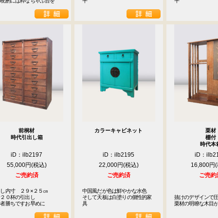
な晩酌には粋なちゃぶ台を
平
平
前桐材
カラーキャビネット
栗材
時代引出し箱
棚付
時代本
iD：ilb2197
iD：ilb2195
iD：ilb2
55,000円
22,000円
16,800円
ご売約済
ご売約済
ご売約
し内寸　２９×２５㎝

中国風だが色は鮮やかな水色

２０杯の引出し

そして天板は白塗りの個性的家
抜けのデザインで圧
い者勝ちですお早めに
具
栗材の明瞭な木目