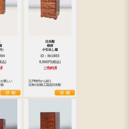
張
日光彫
箱
桜材
付）
小引出し箱
894
iD：ilb1883
9,990円
済
ご売約済
が美しい

江戸時代から続く

縫箱
日本の伝統工芸品日光彫