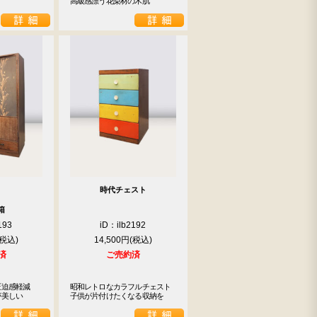
高級感漂う花梨材の木肌
時代チェスト
箱
193
iD：ilb2192
14,500円
済
ご売約済
迫感軽減

昭和レトロなカラフルチェスト

が美しい
子供が片付けたくなる収納を