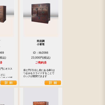
材
民芸調
小箪笥
笥
069
iD：ilb2066
23,000円
済
ご売約済
入門にオスス
扉と閂(引出し前にある棒)は

つまみをスライドすることで

どに

ロックが開閉できます
よいサイズ感