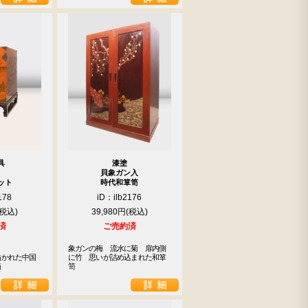
具
漆塗
貝象ガン入
ット
時代和箪笥
178
iD：ilb2176
39,980円
済
ご売約済
象ガンの梅　流水に菊　扉内側
描かれた中国
に竹　思いが詰め込まれた和箪
箱
笥