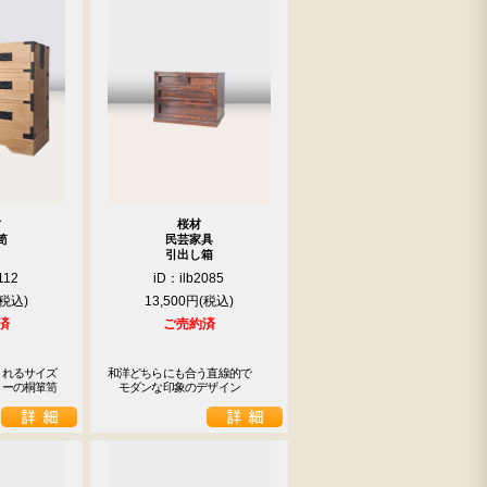
材
桜材
笥
民芸家具
引出し箱
112
iD：ilb2085
13,500円
済
ご売約済
くれるサイズ
和洋どちらにも合う直線的で

ラーの桐箪笥
　モダンな印象のデザイン