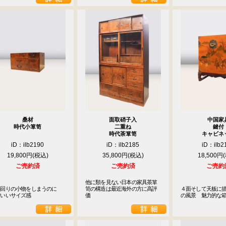
桑材
面取硝子入
中国家
時代小箪笥
二重ね
鍵付
時代茶箪笥
キャビネ
iD：ilb2190
iD：ilb2185
iD：ilb2
19,800円
35,800円
18,500円
ご売約済
ご売約済
ご売約
他に類を見ない日本の家具茶箪
回りの小物をしまうのに

笥の構造は最近海外の方に高評
４面そして天板に
度いいサイズ感
価　
の風景　魅力的な