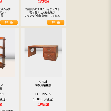
済
ご売約済
漆の表情

民芸家具のスリムハイチェスト

ない

　　落ち着きのある色味が

家具
シックな空間を演出してくれる
タモ材
止メ
時代片袖座机
棚
209
iD：ilb2205
15,880円
済
ご売約済