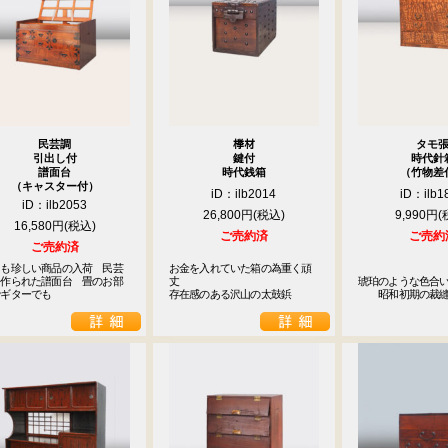
1
2
3
4
5
8
9
10
11
12
15
16
17
18
19
22
23
24
25
26
民芸調
﨔材
タモ
29
30
引出し付
鍵付
時代針
譜面台
時代銭箱
（竹物差
（キャスター付）
休業日
iD：ilb2014
iD：ilb1
iD：ilb2053
26,800円
9,990円
16,580円
ご売約済
ご売約
ご売約済
ても珍しい商品の入荷　民芸
お金を入れていた箱の為重く頑
に作られた譜面台　畳のお部
丈

琥珀のような色合い
でギターでも
存在感のある沢山の太鼓鋲
　　昭和初期の裁