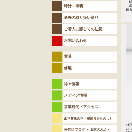
　硝
時計・照明
　底
飾
過去の取り扱い商品
ご購入に際しての注意
お問い合わせ
買受
修理
得々情報
メディア情報
営業時間・アクセス
山本商店の本「和家具をたのしむ」
枝豆
おち
三代目ブログ ～山本のれん～