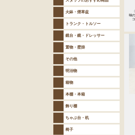
スタッフのおすすめ商品
　〈
火鉢・煙草盆
味の
　コ
トランク・トルソー
鏡台・鏡・ドレッサー
置物・壁掛
その他
明治物
箱物
本棚・本箱
飾り棚
ちゃぶ台・机
椅子