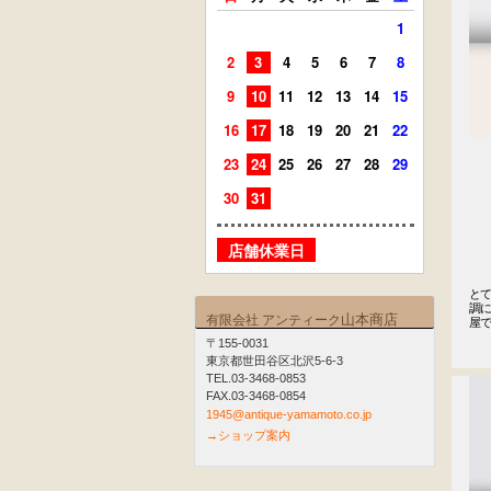
1
2
3
4
5
6
7
8
6
7
9
10
11
12
13
14
15
13
14
16
17
18
19
20
21
22
20
21
23
24
25
26
27
28
29
27
28
30
31
店舗
店舗休業日
と
調
山本商店
有限会社 アンティーク
屋
〒155-0031
東京都世田谷区北沢5-6-3
TEL.03-3468-0853
FAX.03-3468-0854
1945@antique-yamamoto.co.jp
→ショップ案内