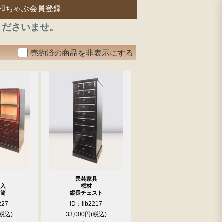
和ちゃぶ会員登録
くださいませ。
売約済の商品を非表示にする
民芸家具
子入
桜材
箪笥
縦長チェスト
227
iD：ilb2217
33,000円