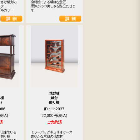
さが魅力の

金蒔絵による繊細な意匠

ク

黒漆がその美しさを際立たせま
プルカラー
す
花梨材
り棚
鍵付
具）
飾り棚
086
iD：ilb2037
22,000円
済
ご売約済
出来ている

ミラーバックキュリオケース

飾り棚

艶やかな木肌の花梨材
