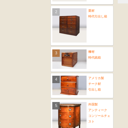
栗材
時代引出し箱
﨔材
時代銭箱
アメリカ製
チーク材
引出し箱
外国製
アンティーク
コンソールチェ
スト