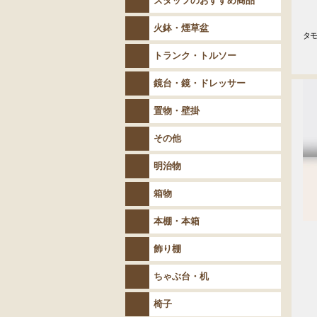
スタッフのおすすめ商品
火鉢・煙草盆
タモ
　
トランク・トルソー
鏡台・鏡・ドレッサー
置物・壁掛
その他
明治物
箱物
本棚・本箱
飾り棚
ちゃぶ台・机
椅子