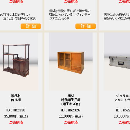
ご売約済
ご売約済
ご売約
桐材は着物に限らず衣類全般の
の独特な木目が美しい

収納に向いている　ヴィンテー
黒地に金の柄が迫力
　　置くだけで目を惹く家具
ジデニムもＯＫ
縁起がいい末広が
紫檀材
楢材
ジュラル
飾り棚
時代硝子戸棚
アルミト
（硝子キズ有）
iD：ilb2338
iD：ilb2326
iD：ilb2
35,800円
11,000円
10,000円
ご売約済
ご売約済
ご売約