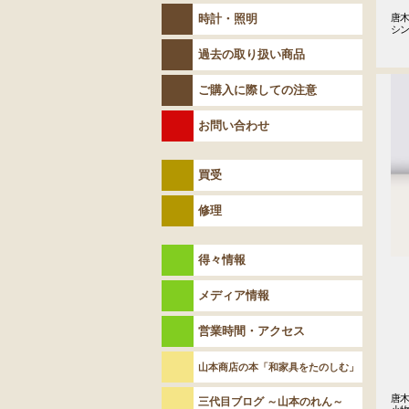
時計・照明
唐木
シ
過去の取り扱い商品
ご購入に際しての注意
お問い合わせ
買受
修理
得々情報
メディア情報
営業時間・アクセス
山本商店の本「和家具をたのしむ」
唐木
三代目ブログ ～山本のれん～