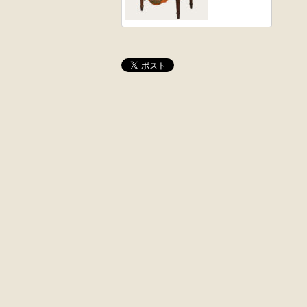
桜材
木彫
時代置床
角茶テーブル
外国製
前﨔・杉材
収納箱
時代
水屋箪笥
大4段
英国製アンティ
クサビ止メ
ーク
時代本棚
楢材
キャビネット