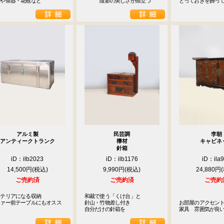
物や茶器・花瓶など
　　　陰影の美しさが際立つ
とっておきを飾っ
アルミ製
民芸調
李朝
アンティークトランク
﨔材
キャビネ
針箱
iD：ilb2023
iD：ilb1176
iD：ila
14,500円
9,990円
24,880円
ご売約済
ご売約済
ご売約
テリアになる収納

和裁で使う「くけ台」と

ファー前テーブルにもオスス
針山・竹物差し付き

お部屋のアクセン
自分だけの針箱を
家具　雰囲気が良