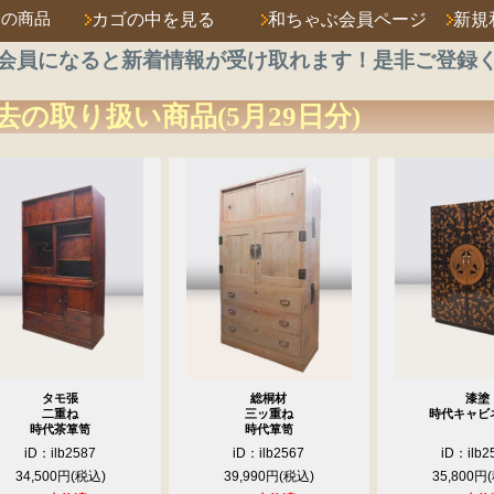
済の商品
カゴの中を見る
和ちゃぶ会員ページ
新規
会員になると新着情報が受け取れます！是非ご登録
去の取り扱い商品(5月29日分)
タモ張
総桐材
漆塗
二重ね
三ッ重ね
時代キャビ
時代茶箪笥
時代箪笥
iD：ilb2587
iD：ilb2567
iD：ilb2
34,500円
39,990円
35,800円