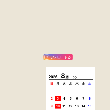
黒漆塗
花梨材
時代箪笥
貝象ガン入
（京都）
小引出し箱
外国製
ニレ材
アンティーク
李朝
コンソールチェ
キャビネット
スト
8
2026
>>
2026
月
日
月
火
水
木
金
土
日
月
1
2
3
4
5
6
7
8
6
7
9
10
11
12
13
14
15
13
14