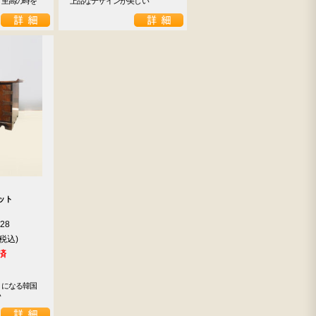
て至高の時を
上品なデザインが美しい
ット
928
済
トになる韓国
い