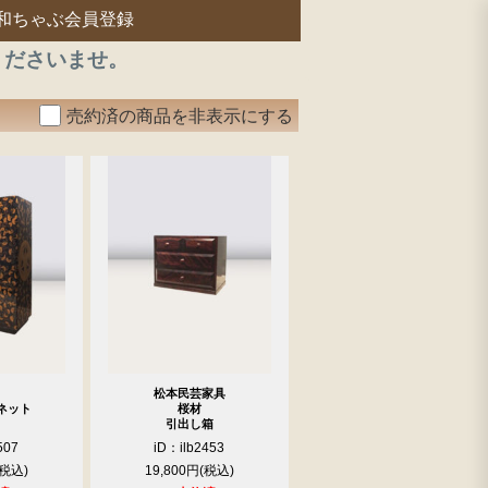
和ちゃぶ会員登録
くださいませ。
売約済の商品を非表示にする
松本民芸家具
ネット
桜材
引出し箱
507
iD：ilb2453
19,800円