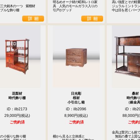
明るめオーク材の昭和レトロ家
高い強度とその軽量
三大銘木の一つ　紫檀材

具　人気のモールガラス入りの
ジュラルミントラン
ンプルな飾り棚
引戸がグッド
中は目を惹くパー
花梨材
日光彫
桑材
時代飾り棚
桜材
時代飾
小引出し箱
（銀金
iD：ilb2173
iD：ilb2096
iD：ilb2
29,000円
8,990円
88,000円
ご売約済
ご売約済
ご売約
金具は贅沢にも銀で
の小振りな飾り棚

横から見ると立体感と

　無垢の桑で上質な