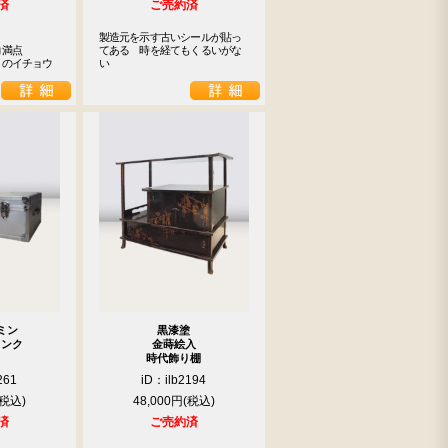
済
ご売約済
製造元を示す古いシールが貼っ
満点

てある　時を経てもくるいがな
りのイチョウ
い
ミン
黒漆塗
ランク
金蒔絵入
時代飾り棚
261
iD：ilb2194
48,000円
済
ご売約済