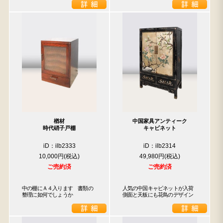
楢材
中国家具アンティーク
時代硝子戸棚
キャビネット
iD：ilb2333
iD：ilb2314
10,000円
49,980円
ご売約済
ご売約済
中の棚にＡ４入ります　書類の
人気の中国キャビネットが入荷

整理に如何でしょうか
側面と天板にも花鳥のデザイン