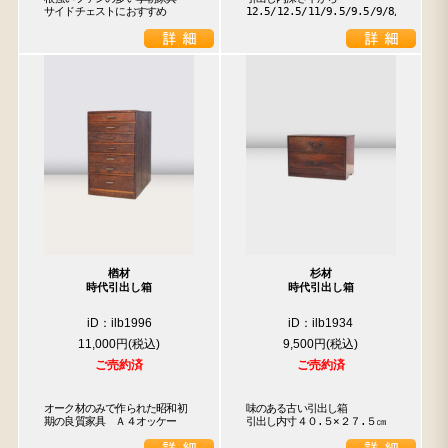
サイドチェストにおすすめ
12.5/12.5/11/9.5/9.5/9/8/3.5
楢材
杉材
時代引出し箱
時代引出し箱
iD：ilb1996
iD：ilb1934
11,000円
9,500円
ご売約済
ご売約済
オーク材のみで作られた昭和初
味のある古い引出し箱

期の良質家具　Ａ４オッケー
引出し内寸４０.５×２７.５㎝