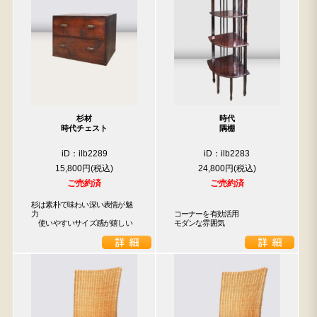
杉材
時代
時代チェスト
隅棚
iD：ilb2289
iD：ilb2283
15,800円
24,800円
ご売約済
ご売約済
杉は素朴で味わい深い表情が魅
力

コーナーを有効活用

　使いやすいサイズ感が嬉しい
モダンな雰囲気