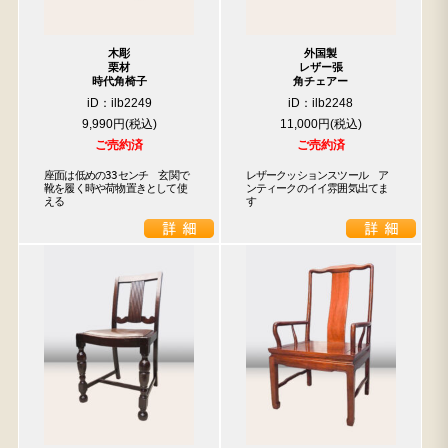
木彫
外国製
栗材
レザー張
時代角椅子
角チェアー
iD：ilb2249
iD：ilb2248
9,990円
11,000円
ご売約済
ご売約済
座面は低めの33センチ　玄関で
レザークッションスツール　ア
靴を履く時や荷物置きとして使
ンティークのイイ雰囲気出てま
える
す