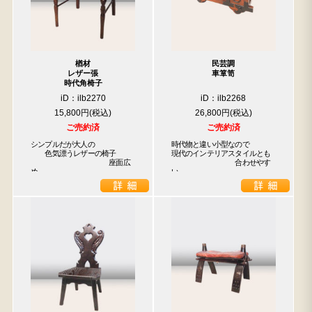
楢材
民芸調
レザー張
車箪笥
時代角椅子
iD：ilb2270
iD：ilb2268
15,800円
26,800円
ご売約済
ご売約済
シンプルだが大人の

時代物と違い小型なので

　　色気漂うレザーの椅子

現代のインテリアスタイルとも

　　　　　　　　　　　座面広
　　　　　　　　　合わせやす
め
い