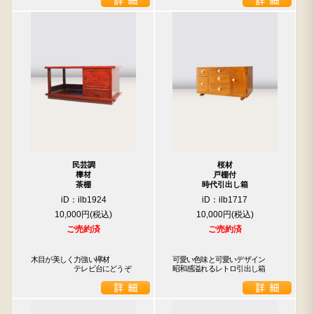
民芸調
桜材
﨔材
戸棚付
茶棚
時代引出し箱
iD：ilb1924
iD：ilb1717
10,000円
10,000円
ご売約済
ご売約済
木目が美しく力強い欅材

可愛い色味と可愛いデザイン　
　　　　　　テレビ台にどうぞ
昭和感溢れるレトロ引出し箱