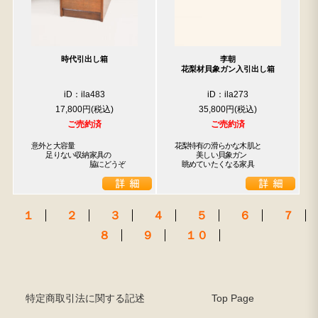
時代引出し箱
李朝
花梨材貝象ガン入引出し箱
iD：ila483
iD：ila273
17,800円
35,800円
ご売約済
ご売約済
意外と大容量

花梨特有の滑らかな木肌と

　　足りない収納家具の

　　　美しい貝象ガン

　　　　　　　　脇にどうぞ
　眺めていたくなる家具
１
２
３
４
５
６
７
８
９
１０
特定商取引法に関する記述
Top Page