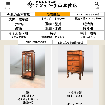
メニュー
検索
今週の山本商店
新着商品
スタッフのおすすめ商品
トランク・トルソー
鏡台・鏡・ドレッサー
火鉢・煙草盆
その他
置物・壁掛
明治物
箱物
本棚・本箱
飾り棚
ちゃぶ台・机
椅子
時計・照明
メディア情報
営業時間・アクセス
お問い合わせ
過去の取り扱い商品(4月24日分)
売約済の商品を非表示にする
ご購入に際しての注意
お気に入り登録済の商品
楢材
イタリア製
面取硝子入
縦長チェスト
硝子キャビネット
（照明付）
iD：ilb2413