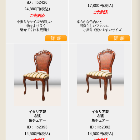
iD：ilb2426
17,800円
24,880円
ご売約済
ご売約済
　小振りなサイズが嬉しい

柔らかな色合いと

　　　　物をより良く

　可愛らしいフォルム

　　魅せてくれる照明付
　　小振りで使いやすいサイズ
イタリア製
イタリア製
布張
布張
角チェアー
角チェアー
iD：ilb2393
iD：ilb2392
14,500円
14,500円