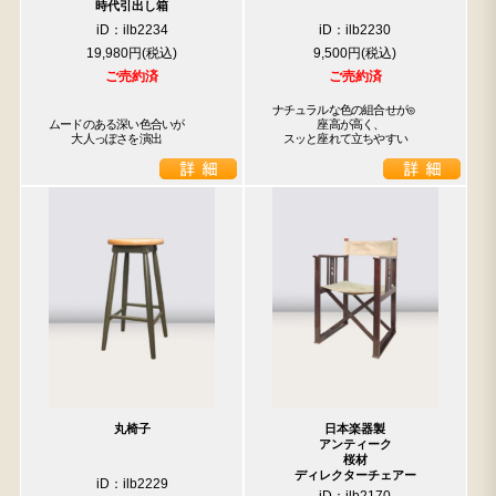
時代引出し箱
iD：ilb2234
iD：ilb2230
19,980円
9,500円
ご売約済
ご売約済
ナチュラルな色の組合せが◎

ムードのある深い色合いが

　　　　座高が高く、

　　大人っぽさを演出
　スッと座れて立ちやすい
丸椅子
日本楽器製
アンティーク
桜材
ディレクターチェアー
iD：ilb2229