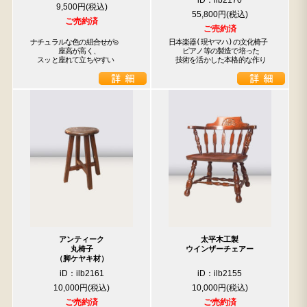
iD：ilb2170
9,500円
55,800円
検索
ご売約済
ご売約済
ナチュラルな色の組合せが◎

日本楽器(現ヤマハ)の文化椅子

　　　　座高が高く、

　　ピアノ等の製造で培った

人気の検索キーワード
　スッと座れて立ちやすい
　技術を活かした本格的な作り
2980
松本民芸
水屋箪笥
小長火鉢
踏台
2678
箪笥
李朝
1601
b2770
アンティーク
太平木工製
丸椅子
ウインザーチェアー
（脚ケヤキ材）
iD：ilb2161
iD：ilb2155
10,000円
10,000円
ご売約済
ご売約済