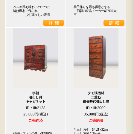
ペンキ跡も味わいの一つに

椅子作りを最も得意とする

脚は欅材で作られ

　飛騨の家具メーカーWINDS太
　　　　少し凛々しい表情
平
李朝
タモ張楢材
引出し付
二重ね
キャビネット
縦長時代引出し箱
iD：ilb2128
iD：ilb2009
25,800円
35,880円
ご売約済
ご売約済
引出し内寸　34.5×32㎝

根強いファンの多い李朝家具

引出し内深さ下から
