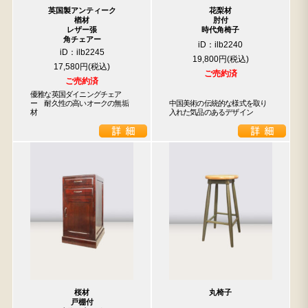
英国製アンティーク
花梨材
楢材
肘付
レザー張
時代角椅子
角チェアー
iD：ilb2240
iD：ilb2245
19,800円
17,580円
ご売約済
ご売約済
優雅な英国ダイニングチェア
ー　耐久性の高いオークの無垢
中国美術の伝統的な様式を取り
材
入れた気品のあるデザイン
桜材
丸椅子
戸棚付