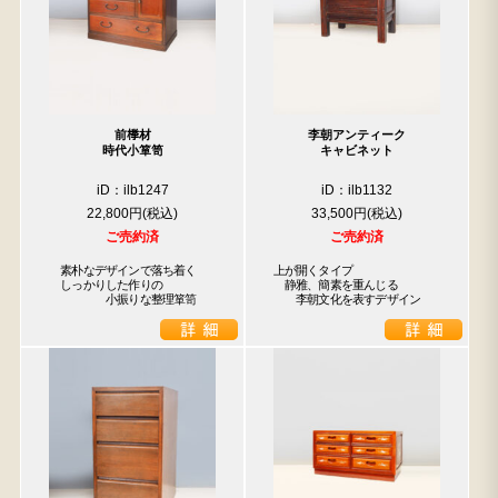
前﨔材
李朝アンティーク
時代小箪笥
キャビネット
iD：ilb1247
iD：ilb1132
22,800円
33,500円
ご売約済
ご売約済
　素朴なデザインで落ち着く

上が開くタイプ

　しっかりした作りの

　静雅、簡素を重んじる

　　　　　小振りな整理箪笥
　　李朝文化を表すデザイン