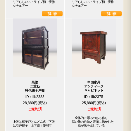
リアらしいストライプ柄　優雅
リアらしいストライプ柄　優雅
なチェアー
なチェアー
黒塗
中国家具
二重ね
アンティーク
時代硝子戸棚
キャビネット
iD：ilb2383
iD：ilb2375
28,880円
25,880円
ご売約済
ご売約済
　全体的に厚みのある作り

上段は硝子戸けんどん式　下段
深い朱の色味と表面に描かれた

は引戸硝子　上下別々使用可
　　絵が味を出している