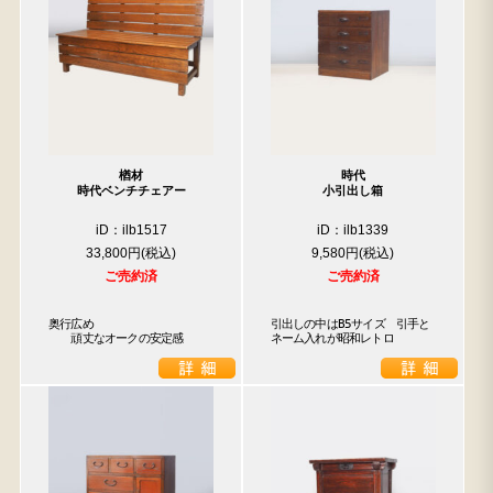
楢材
時代
時代ベンチチェアー
小引出し箱
iD：ilb1517
iD：ilb1339
33,800円
9,580円
ご売約済
ご売約済
奥行広め

引出しの中はB5サイズ　引手と
　　頑丈なオークの安定感
ネーム入れが昭和レトロ