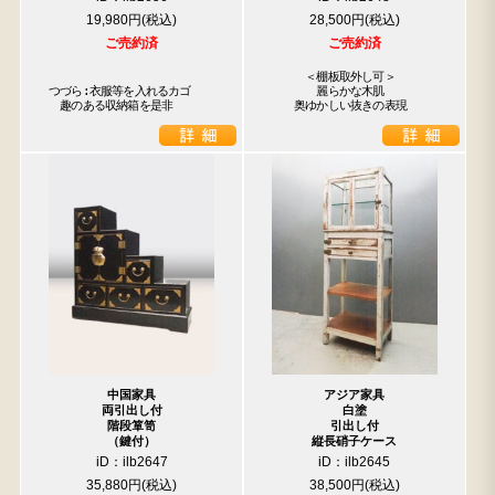
19,980円
28,500円
ご売約済
ご売約済
　　　＜棚板取外し可＞

つづら:衣服等を入れるカゴ

　　　　麗らかな木肌

　趣のある収納箱を是非
　　奥ゆかしい抜きの表現
中国家具
アジア家具
両引出し付
白塗
階段箪笥
引出し付
（鍵付）
縦長硝子ケース
iD：ilb2647
iD：ilb2645
35,880円
38,500円