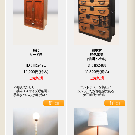
時代
前桐材
カード箱
時代箪笥
（信州・松本）
iD：ilb2491
iD：ilb2488
11,000円
45,800円
ご売約済
ご売約済
＜棚板取外し可

　　コントラストが美しい

　抽斗Ａ４サイズ収納可＞

　シンプルだが存在感のある

手書きのいろは順が渋い
　　　大正時代の箪笥