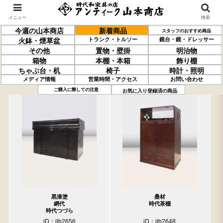
メニュー
検索
今週の山本商店
新着商品
スタッフのおすすめ商品
トランク・トルソー
鏡台・鏡・ドレッサー
火鉢・煙草盆
その他
置物・壁掛
明治物
箱物
本棚・本箱
飾り棚
ちゃぶ台・机
椅子
時計・照明
メディア情報
営業時間・アクセス
お問い合わせ
過去の取り扱い商品(6月12日分)
売約済の商品を非表示にする
ご購入に際しての注意
お気に入り登録済の商品
黒漆塗
桑材
網代
時代茶棚
時代つづら
iD：ilb2656
iD：ilb2648