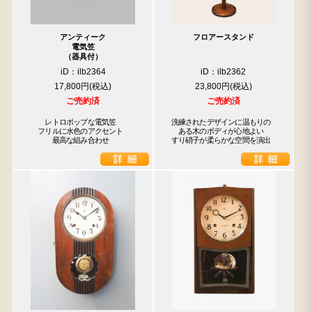
アンティーク
フロアースタンド
電気笠
（器具付）
iD：ilb2364
iD：ilb2362
17,800円
23,800円
ご売約済
ご売約済
　　レトロポップな電気笠

洗練されたデザインに温もりの

　フリルに水色のアクセント

　ある木のボディが心地よい

　　　最高な組み合わせ
すり硝子が柔らかな空間を演出
検索
人気の検索キーワード
2980
小長火鉢
李朝
松本民芸
踏台
松本民芸家具
1601
2869
2935
傘立て