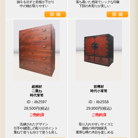
　抽斗を出すと前板が下がり

落ち着いた色味でシックな印象

　　中の物が取りやすい
　下部の木彫りが美しい
総桐材
前﨔材
二重ね
時代小箪笥
時代箪笥
iD：ilb2597
iD：ilb2558
28,500円
29,800円
ご売約済
ご売約済
　　洗練されたデザイン

　取り入れやすいサイズと

引手や鍵隠しの彫りがポイント

　　価格の時代物家具

重ねて使うも分けて使うも良し
重厚な欅の木目を楽しめる