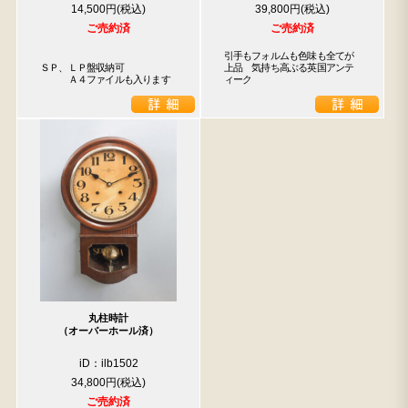
14,500円
39,800円
ご売約済
ご売約済
引手もフォルムも色味も全てが
ＳＰ、ＬＰ盤収納可

上品　気持ち高ぶる英国アンテ
　　　Ａ４ファイルも入ります
ィーク
丸柱時計
（オーバーホール済）
iD：ilb1502
34,800円
ご売約済