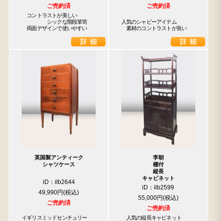
ご売約済
ご売約済
　コントラストが美しい

　　　　　シックな階段箪笥

人気のシャビーアイテム

　両面デザインで使いやすい
　素材のコントラストが良い
英国製アンティーク
李朝
シャツケース
棚付
縦長
キャビネット
iD：ilb2644
iD：ilb2599
49,990円
55,000円
ご売約済
ご売約済
イギリスミッドセンチュリー

　人気の縦長キャビネット
