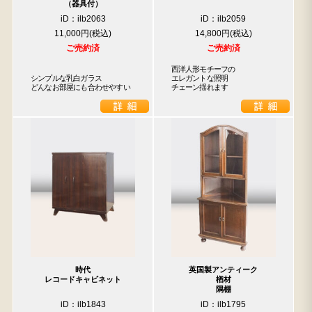
（器具付）
iD：ilb2063
iD：ilb2059
11,000円
14,800円
ご売約済
ご売約済
西洋人形モチーフの

シンプルな乳白ガラス

エレガントな照明

どんなお部屋にも合わせやすい
チェーン揺れます
時代
英国製アンティーク
レコードキャビネット
楢材
隅棚
iD：ilb1843
iD：ilb1795