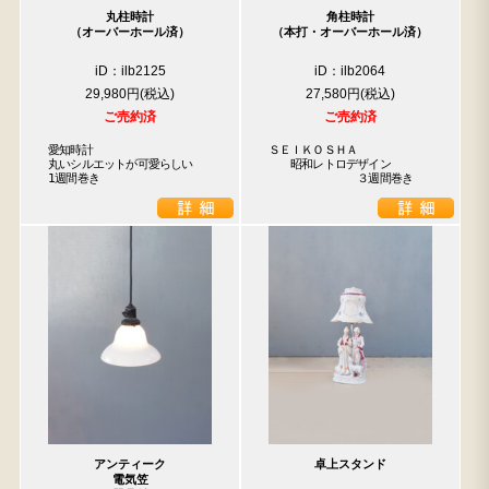
丸柱時計
角柱時計
（オーバーホール済）
（本打・オーバーホール済）
iD：ilb2125
iD：ilb2064
29,980円
27,580円
ご売約済
ご売約済
愛知時計

ＳＥＩＫＯＳＨＡ

丸いシルエットが可愛らしい

　　昭和レトロデザイン

1週間巻き
　　　　　　　　３週間巻き
アンティーク
卓上スタンド
電気笠