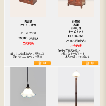
民芸調
外国製
からくり箪笥
木彫
引出し付
キャビネット
iD：ilb2380
iD：ilb2366
29,980円
25,000円
ご売約済
ご売約済
独特な雰囲気を放つ

幾つもの仕掛けがあり簡単には

　小振りなキャビネット

　開けられないからくり箪笥
　　　木彫の温もりを感じる