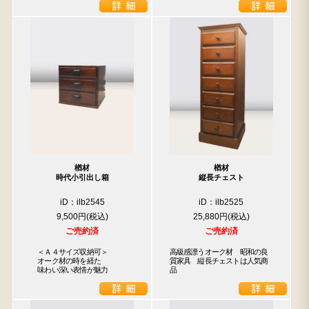
楢材
楢材
時代小引出し箱
縦長チェスト
iD：ilb2545
iD：ilb2525
9,500円
25,880円
ご売約済
ご売約済
　＜Ａ４サイズ収納可＞

高級感漂うオーク材　昭和の良
　オーク材の時を経た

質家具　縦長チェストは人気商
　味わい深い表情が魅力
品