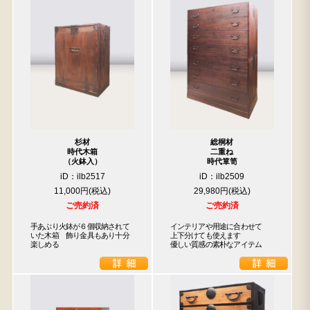
杉材
総桐材
時代木箱
二重ね
（火鉢入）
時代箪笥
iD：ilb2517
iD：ilb2509
11,000円
29,980円
ご売約済
ご売約済
手あぶり火鉢が６個収納されて
インテリアや用途に合わせて

いた木箱　飾り金具もあり十分
上下分けても使えます

楽しめる
優しい質感の素朴なアイテム