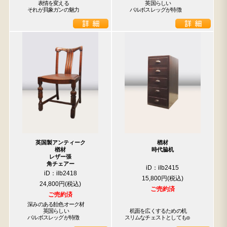
　　　表情を変える

　　　　英国らしい

　それが貝象ガンの魅力
　バルボスレッグが特徴
英国製アンティーク
楢材
楢材
時代脇机
レザー張
角チェアー
iD：ilb2415
iD：ilb2418
15,800円
24,800円
ご売約済
ご売約済
　深みのある飴色オーク材

　　　　英国らしい

　机面を広くするための机

　バルボスレッグが特徴
スリムなチェストとしても◎