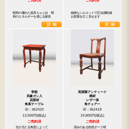
ご売約済
ご売約済
昭和の優れた道具ちゃぶ台　昭
細身なシルエットで圧迫感軽減

和のエネルギーを感じる家具
お部屋を広く見せます
李朝
英国製アンティーク
貝象ガン入
楢材
花梨材
レザー張
角茶テーブル
角チェアー
iD：ilb2420
iD：ilb2419
13,500円
24,800円
ご売約済
ご売約済
　光が当たる角度によって

　深みのある飴色オーク材
