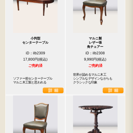
小判型
マルニ製
センターテーブル
レザー張
角チェアー
iD：ilb2309
iD：ilb2308
17,800円
9,990円
ご売約済
ご売約済
世界が認めるマルニ木工

ソファー前センターテーブル

シンプルなデザインながらも

マルニ木工製と思われる
クラシックな印象