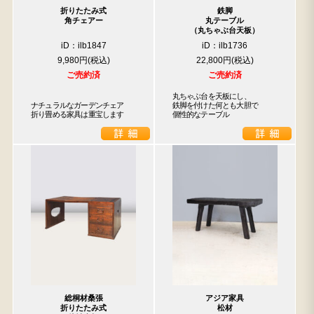
折りたたみ式
鉄脚
角チェアー
丸テーブル
（丸ちゃぶ台天板）
iD：ilb1847
iD：ilb1736
9,980円
22,800円
ご売約済
ご売約済
丸ちゃぶ台を天板にし、

ナチュラルなガーデンチェア

鉄脚を付けた何とも大胆で

折り畳める家具は重宝します
個性的なテーブル
総桐材桑張
アジア家具
折りたたみ式
松材