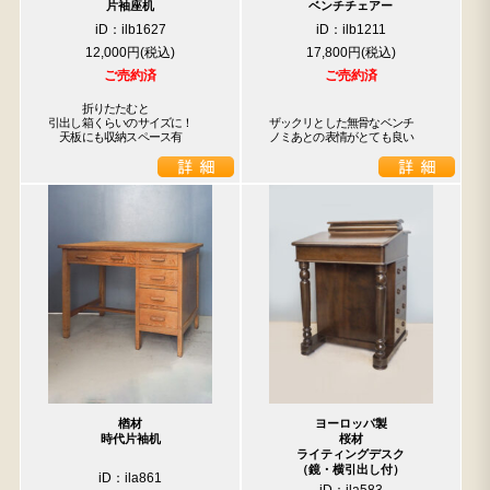
片袖座机
ベンチチェアー
iD：ilb1627
iD：ilb1211
12,000円
17,800円
ご売約済
ご売約済
　　　折りたたむと

引出し箱くらいのサイズに！

ザックリとした無骨なベンチ　
　天板にも収納スペース有
ノミあとの表情がとても良い
楢材
ヨーロッパ製
時代片袖机
桜材
ライティングデスク
（鏡・横引出し付）
iD：ila861