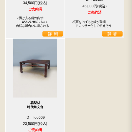
iD：ila583
34,500円
45,000円
ご売約済
ご売約済
　＜脚が入る所の内寸:

　　　W58.5/H60.5㎝＞

机面を上げると鏡が登場

　自然な風合いに癒される
　ドレッサーとして使えそう
花梨材
時代角文台
iD：iloo009
23,500円
ご売約済