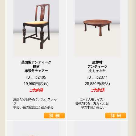
英国製アンティーク
総﨔材
楢材
アンティーク
布張角チェアー
丸ちゃぶ台
iD：ilb2405
iD：ilb2377
19,990円
25,880円
ご売約済
ご売約済
細身だが目を惹くバルボスレッ
　〈1～2人用サイズ〉

グ

昭和の代表　丸ちゃぶ台

明るい色の座面だが品がある
　　欅の木目が美しい