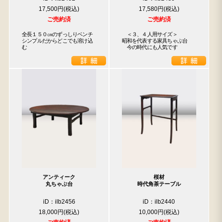
17,500円
17,580円
ご売約済
ご売約済
全長１５０㎝のずっしりベンチ

　＜３、４人用サイズ＞

シンプルだからどこでも溶け込
昭和を代表する家具ちゃぶ台

む
　今の時代にも人気です
アンティーク
桜材
丸ちゃぶ台
時代角茶テーブル
iD：ilb2456
iD：ilb2440
18,000円
10,000円