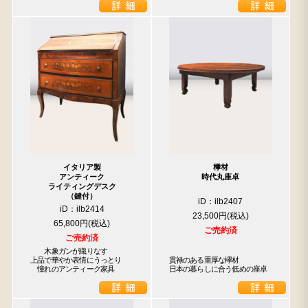
イタリア製
﨔材
アンティーク
時代丸座卓
ライティングデスク
（鍵付）
iD：ilb2407
iD：ilb2414
23,500円
65,800円
ご売約済
ご売約済
　　木象ガンが織りなす

上品で華やか表情にうっとり

貫禄のある重厚な欅材

　憧れのアンティーク家具
日本の暮らしに合う低めの座卓