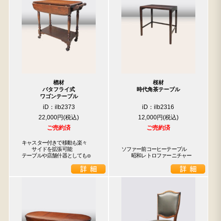
楢材
桜材
バタフライ式
時代角茶テーブル
ワゴンテーブル
iD：ilb2373
iD：ilb2316
22,000円
12,000円
ご売約済
ご売約済
キャスター付きで移動も楽々

　　サイドを拡張可能

ソファー前コーヒーテーブル

テーブルや店舗什器としても◎
　　昭和レトロファーニチャー