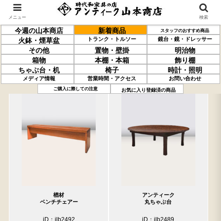
メニュー
検索
今週の山本商店
新着商品
スタッフのおすすめ商品
トランク・トルソー
鏡台・鏡・ドレッサー
火鉢・煙草盆
その他
置物・壁掛
明治物
箱物
本棚・本箱
飾り棚
ちゃぶ台・机
椅子
時計・照明
メディア情報
営業時間・アクセス
お問い合わせ
過去の取り扱い商品(5月22日分)
売約済の商品を非表示にする
ご購入に際しての注意
お気に入り登録済の商品
楢材
アンティーク
ベンチチェアー
丸ちゃぶ台
iD：ilb2492
iD：ilb2489