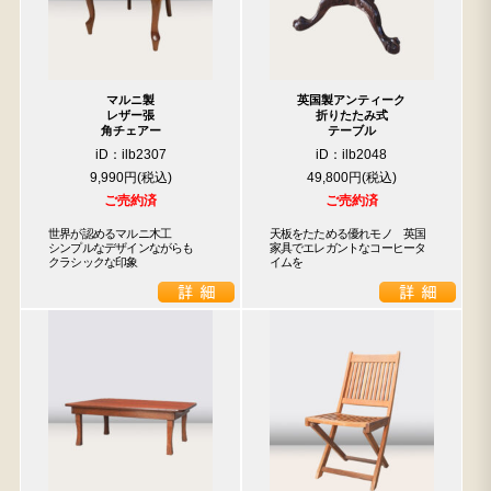
マルニ製
英国製アンティーク
レザー張
折りたたみ式
角チェアー
テーブル
iD：ilb2307
iD：ilb2048
9,990円
49,800円
ご売約済
ご売約済
世界が認めるマルニ木工

天板をたためる優れモノ　英国
シンプルなデザインながらも

家具でエレガントなコーヒータ
クラシックな印象
イムを