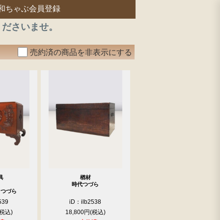
和ちゃぶ会員登録
くださいませ。
売約済の商品を非表示にする
具
楢材
時代つづら
クつづら
539
iD：ilb2538
18,800円