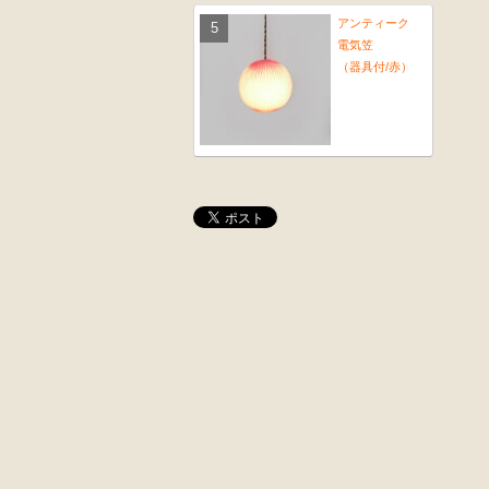
アンティーク
電気笠
（器具付/赤）
桜材
木彫
時代置床
角茶テーブル
外国製
前﨔・杉材
収納箱
時代
水屋箪笥