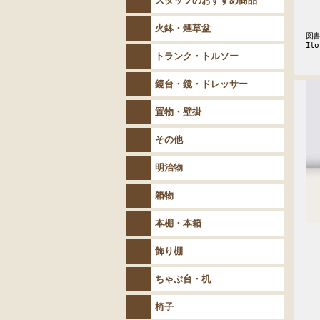
スタッフのおすすめ商品
火鉢・煙草盆
図書
It
トランク・トルソー
鏡台・鏡・ドレッサー
置物・壁掛
その他
明治物
箱物
本棚・本箱
飾り棚
ちゃぶ台・机
椅子