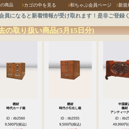
済の商品
カゴの中を見る
和ちゃぶ会員ページ
新規
会員になると新着情報が受け取れます！是非ご登録
去の取り扱い商品(5月15日分)
楢材
楢材
中国家
時代カード箱
時代小引出し箱
楠材
アンティー
iD：ilb2560
iD：ilb2555
iD：ilb2
9,580円
9,500円
49,990円