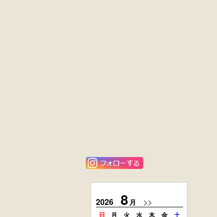
黒漆塗
英国製アンティ
時代箪笥
ーク
（京都）
楢材
キャビネット
大4段
花梨材
クサビ止メ
貝象ガン入
時代本棚
小引出し箱
外国製
楢材
アンティーク
時代本箱
コンソールチェ
スト
8
2026
>>
2026
月
日
月
火
水
木
金
土
日
月