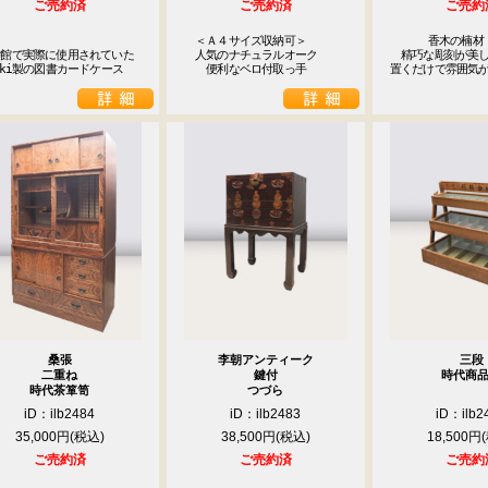
ご売約済
ご売約済
ご売約
　＜Ａ４サイズ収納可＞

  　  香木の楠材

館で実際に使用されていた

　人気のナチュラルオーク

　精巧な彫刻が美し
oki製の図書カードケース
　　便利なベロ付取っ手
置くだけで雰囲気
桑張
李朝アンティーク
三段
二重ね
鍵付
時代商
時代茶箪笥
つづら
iD：ilb2484
iD：ilb2483
iD：ilb2
35,000円
38,500円
18,500円
ご売約済
ご売約済
ご売約