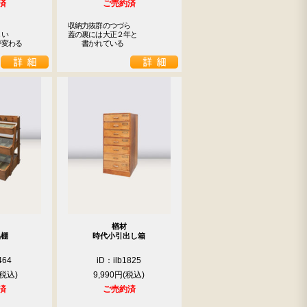
済
ご売約済
収納力抜群のつづら

い

蓋の裏には大正２年と

が変わる
　　書かれている
楢材
品棚
時代小引出し箱
464
iD：ilb1825
9,990円
済
ご売約済