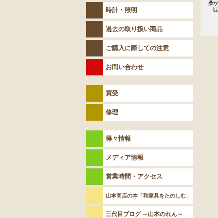
桑が
時計・照明
　匠
　
過去の取り扱い商品
ご購入に際しての注意
お問い合わせ
買受
修理
得々情報
メディア情報
営業時間・アクセス
山本商店の本「和家具をたのしむ」
三代目ブログ ～山本のれん～