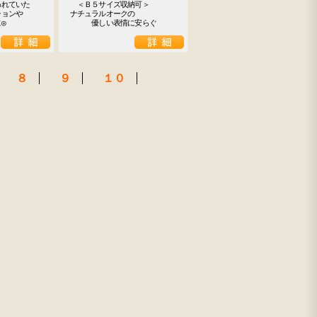
れていた

　＜Ｂ５サイズ収納可＞

ョンや

ナチュラルオークの

◎
　　　優しい表情に安らぐ
８
９
１０