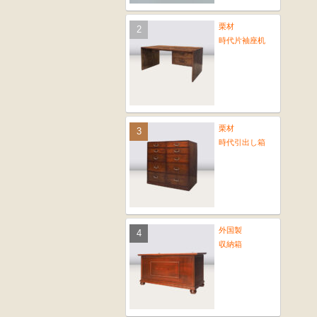
栗材
時代片袖座机
栗材
時代引出し箱
外国製
収納箱