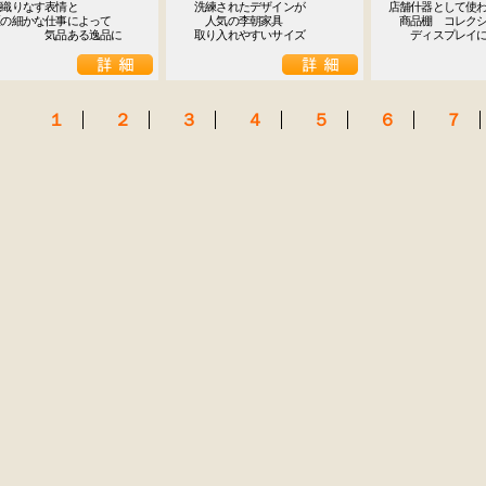
織りなす表情と

　洗練されたデザインが

店舗什器として使わ
の細かな仕事によって

　　人気の李朝家具

　商品棚　コレクシ
　　　　　気品ある逸品に
　取り入れやすいサイズ
　　ディスプレイに
１
２
３
４
５
６
７