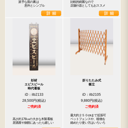
　　派手な面の裏は

比較的綺麗なので

　　　　意外とシンプル
店舗什器としてもおススメ
杉材
折りたたみ式
エビスビール
衝立
時代看板
iD：ilb2133
iD：ilb2105
28,500円
9,880円
ご売約済
ご売約済
最大約２５０cmまで拡張可

高さ約170㎝の大きな木製看板

ペットフェンスや、植物を

居酒屋や旅館にあったら嬉しい
絡めたり使い方はいろいろ