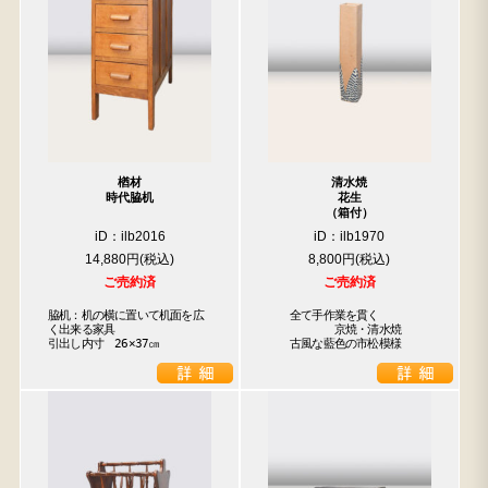
楢材
清水焼
時代脇机
花生
（箱付）
iD：ilb2016
iD：ilb1970
14,880円
8,800円
ご売約済
ご売約済
脇机：机の横に置いて机面を広

　　全て手作業を貫く

く出来る家具

　　　　　　京焼・清水焼

引出し内寸　26×37㎝
　　古風な藍色の市松模様