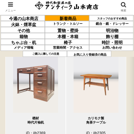
メニュー
検索
今週の山本商店
新着商品
スタッフのおすすめ商品
トランク・トルソー
鏡台・鏡・ドレッサー
火鉢・煙草盆
その他
置物・壁掛
明治物
箱物
本棚・本箱
飾り棚
ちゃぶ台・机
椅子
時計・照明
メディア情報
営業時間・アクセス
お問い合わせ
過去の取り扱い商品(4月17日分)
売約済の商品を非表示にする
ご購入に際しての注意
お気に入り登録済の商品
楢材
カリモク製
時代片袖机
角茶テーブル
iD：ilb2369
iD：ilb2305