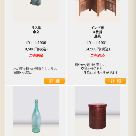
リス型
インド彫
傘立
４枚折
屏風
iD：ilb1936
iD：ilb1931
9,580円
14,500円
ご売約済
ご売約済
細やかな彫りが美しい

木の実を持った可愛らしいリス

　　空間を仕切ると

玄関やお庭に
　　　生活にメリハリがでます