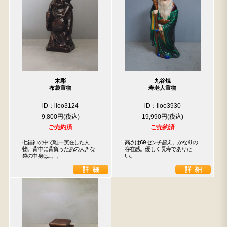
木彫
九谷焼
布袋置物
寿老人置物
iD：iloo3124
iD：iloo3930
9,800円
19,990円
ご売約済
ご売約済
七福神の中で唯一実在した人
高さは60センチ超え。かなりの
物。背中に背負ったあの大きな
存在感。優しく長寿でありた
袋の中身は…。。
い。