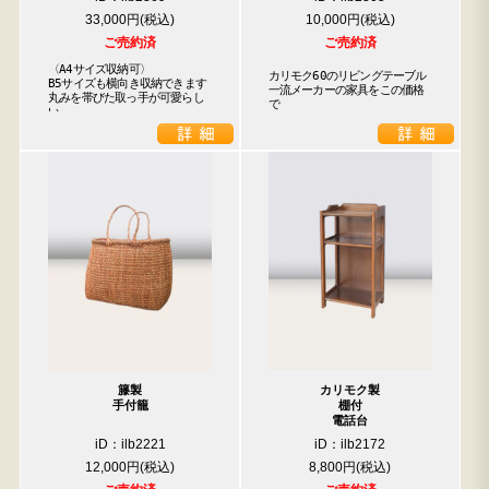
33,000円
10,000円
ご売約済
ご売約済
〈A4サイズ収納可〉

カリモク60のリビングテーブル

B5サイズも横向き収納できます

一流メーカーの家具をこの価格
丸みを帯びた取っ手が可愛らし
で
い
籐製
カリモク製
手付籠
棚付
電話台
iD：ilb2221
iD：ilb2172
12,000円
8,800円