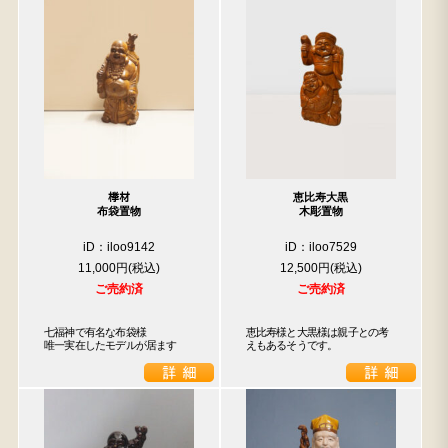
﨔材
恵比寿大黒
布袋置物
木彫置物
iD：iloo9142
iD：iloo7529
11,000円
12,500円
ご売約済
ご売約済
七福神で有名な布袋様

恵比寿様と大黒様は親子との考
唯一実在したモデルが居ます
えもあるそうです。