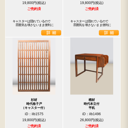
19,800円
19,800円
ご売約済
ご売約済
キャスターは隠れているので

キャスターは隠れているので

　雰囲気を壊さないまま便利に
　雰囲気を壊さないまま便利に
杉材
楢材
時代格子戸
時代本立付
（キャスター付）
平机
iD：ilb1575
iD：ilb1496
19,800円
26,800円
ご売約済
ご売約済