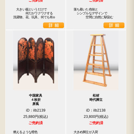
ご売約済
ご売約済
　大きい籠というだけで

落ち着いた色味と

　　　　何だかワクワクする

　シンプルなデザインで

洗濯物、花、玩具、何でも有◎
　　　　空間に自然に馴染む
中国家具
松材
４枚折
時代脚立
屏風
iD：ilb2139
iD：ilb2138
25,880円
23,800円
ご売約済
ご売約済
燃えるような橙色

大きめ脚立が入荷
