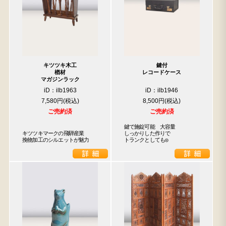
キツツキ木工
鍵付
楢材
レコードケース
マガジンラック
iD：ilb1963
iD：ilb1946
7,580円
8,500円
ご売約済
ご売約済
鍵で施錠可能　大容量

キツツキマークの飛騨産業

しっかりした作りで

挽物加工のシルエットが魅力
トランクとしても◎