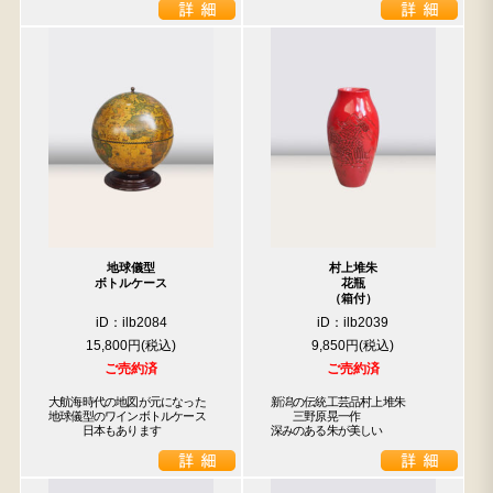
地球儀型
村上堆朱
ボトルケース
花瓶
（箱付）
iD：ilb2084
iD：ilb2039
15,800円
9,850円
ご売約済
ご売約済
大航海時代の地図が元になった

新潟の伝統工芸品村上堆朱

地球儀型のワインボトルケース

　　三野原晃一作

　　　日本もあります
深みのある朱が美しい