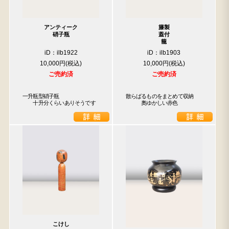
アンティーク
籐製
硝子瓶
蓋付
籠
iD：ilb1922
iD：ilb1903
10,000円
10,000円
ご売約済
ご売約済
一升瓶型硝子瓶

散らばるものをまとめて収納

　　十升分くらいありそうです
　　　奥ゆかしい赤色
こけし