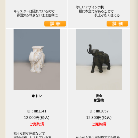
珍しいデザインの机

キャスターは隠れているので

　横に本立てがあることで

　雰囲気を壊さないまま便利に
　　　　　　机上が広く使える
象トン
唐金
象置物
iD：ilb1141
iD：ilb1057
12,000円
12,800円
ご売約済
ご売約済
様々な国や宗教などで

縁起が良いとされている象

そもそも象は縁起物ですが鼻を