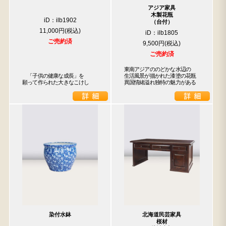
アジア家具
木製花瓶
iD：ilb1902
（台付）
11,000円
iD：ilb1805
ご売約済
9,500円
ご売約済
東南アジアののどかな水辺の

　「子供の健康な成長」を

生活風景が描かれた漆塗の花瓶

願って作られた大きなこけし
異国情緒溢れ独特の魅力がある
染付水鉢
北海道民芸家具
桜材