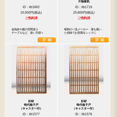
片袖座机
iD：ilb1802
iD：ilb1719
10,000円
25,800円
ご売約済
ご売約済
金魚鉢や庭の空間造り

昭和の一流メーカー　落ち着い
テーブルなど、使い方様々
た色味でお部屋をシックに　　
検索
人気の検索キーワード
2557
水屋箪笥
2729
B2770
松本民芸
踏台
杉材
杉材
時代格子戸
時代格子戸
2678
2990
箪笥
2905
（キャスター付）
（キャスター付）
iD：ilb1577
iD：ilb1576