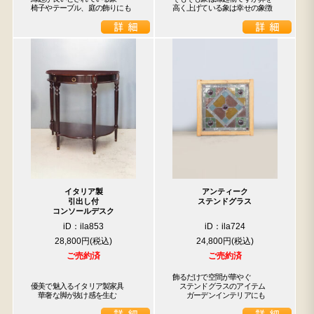
椅子やテーブル、庭の飾りにも
高く上げている象は幸せの象徴
イタリア製
アンティーク
引出し付
ステンドグラス
コンソールデスク
iD：ila853
iD：ila724
28,800円
24,800円
ご売約済
ご売約済
飾るだけで空間が華やぐ

優美で魅入るイタリア製家具

　ステンドグラスのアイテム

　華奢な脚が抜け感を生む
　　ガーデンインテリアにも