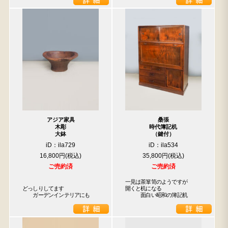
アジア家具
桑張
木彫
時代簿記机
大鉢
（鍵付）
iD：ila729
iD：ila534
16,800円
35,800円
ご売約済
ご売約済
一見は茶箪笥のようですが

どっしりしてます

開くと机になる

　　ガーデンインテリアにも
　　　面白い昭和の簿記机