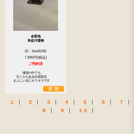
金梨地
角盆付蓋物
iD：iloo6299
7,990円
ご売約済
　　　漆塗の中でも、

　古くからある伝統技法

まぶしい位にキラキラです
１
２
３
４
５
６
７
８
９
１０