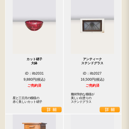
カット硝子
アンティーク
大鉢
ステンドグラス
iD：ilb2031
iD：ilb2027
9,880円
16,500円
ご売約済
ご売約済
幾何学的な模様が

星と三日月の模様の

美しい白塗りの

赤く美しいカット硝子
ステンドグラス