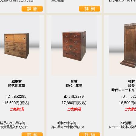
入れや店舗什器として◎
期の良品
ロでモダン　昭和
総桐材
杉材
桜材
時代用箪笥
時代小箪笥
縦長
時代レコードキ
iD：ilb2285
iD：ilb2279
iD：ilb2
15,500円
17,880円
18,500円
ご売約済
ご売約済
ご売約
勝手の良い用箪笥

　　昭和の小箪笥

　　　〈SP盤用〉

物や貴重品入れなどに
身の回りの小物収納に◎
レコード以外の収納