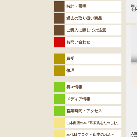
時計・照明
嬉し
中
過去の取り扱い商品
ご購入に際しての注意
お問い合わせ
買受
修理
得々情報
メディア情報
営業時間・アクセス
山本商店の本「和家具をたのしむ」
人気
三代目ブログ ～山本のれん～