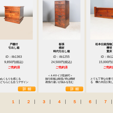
戸棚付
栃張
松本伝統指物
引出し箱
楢材
﨔材
時代引出し箱
置床
iD：ilb1363
iD：ilb1255
iD：ilb1
9,850円
24,500円
15,000円
ご売約済
ご売約済
ご売約
　　＜Ａ4サイズ収納可＞

ぬくもりを感じる

　抽斗前板は栃張/枠は楢材

とても丁寧な仕事
洋どちらにも合うデザイン
　表情の違いが深みを生む
る　﨔の木目が美
9
１
２
３
４
５
６
７
<<
月
火
水
木
金
土