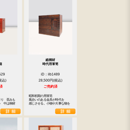
総桐材
箱
時代用箪笥
529
iD：ilb1489
28,500円
済
ご売約済
昭和初期の用箪笥

作り　歪みも
風合いのある金具が時代を

い　中は桐材
感じさせる。小物や大事な物を