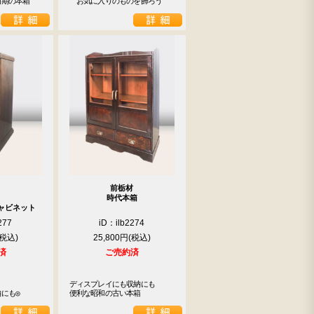
初期の本箱
　お気に入りのものを飾ろう
前栃材
時代本箱
ャビネット
277
iD：ilb2274
25,800円
済
ご売約済
ディスプレイにも収納にも

にも◎
便利な昭和の古い本箱