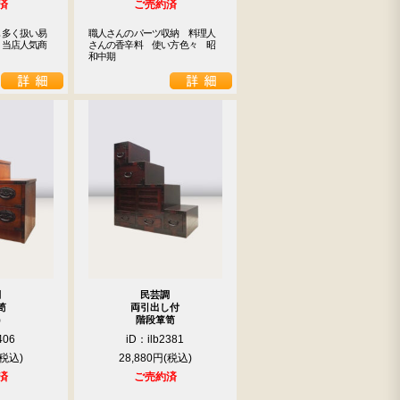
済
ご売約済
も多く扱い易
職人さんのパーツ収納　料理人
　当店人気商
さんの香辛料　使い方色々　昭
和中期
調
民芸調
笥
両引出し付
）
階段箪笥
406
iD：ilb2381
28,880円
済
ご売約済