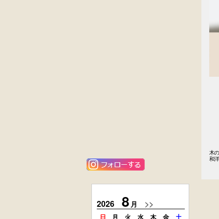
外国製
英国製アンティ
収納箱
ーク
楢材
キャビネット
大4段
楢材
クサビ止メ
大4段
時代本棚
クサビ止メ
時代本棚
木の
アンティーク
花梨材
和
角ちゃぶ台
貝象ガン入
小引出し箱
8
2026
>>
2026
月
日
月
火
水
木
金
土
日
月