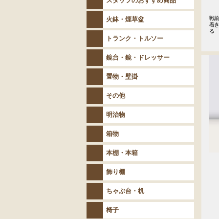
スタッフのおすすめ商品
戦
火鉢・煙草盆
着
る
トランク・トルソー
鏡台・鏡・ドレッサー
置物・壁掛
その他
明治物
箱物
本棚・本箱
飾り棚
ちゃぶ台・机
椅子