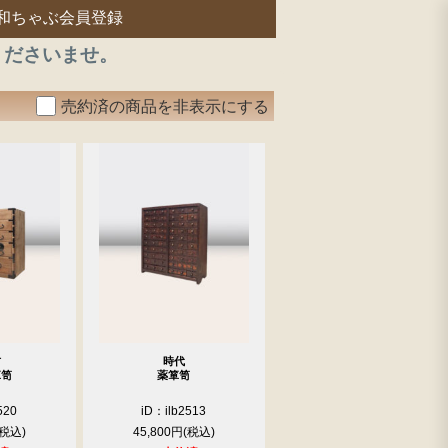
和ちゃぶ会員登録
くださいませ。
売約済の商品を非表示にする
材
時代
箪笥
薬箪笥
520
iD：ilb2513
45,800円