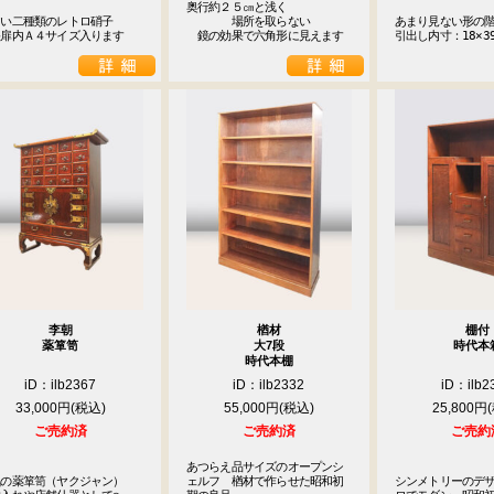
奥行約２５㎝と浅く

い二種類のレトロ硝子

　　　　場所を取らない

あまり見ない形の階
央扉内Ａ４サイズ入ります
　鏡の効果で六角形に見えます
引出し内寸：18×39
李朝
楢材
棚付
薬箪笥
大7段
時代本
時代本棚
iD：ilb2367
iD：ilb2332
iD：ilb2
33,000円
55,000円
25,800円
ご売約済
ご売約済
ご売約
あつらえ品サイズのオープンシ
の薬箪笥（ヤクジャン）

ェルフ　楢材で作らせた昭和初
シンメトリーのデ