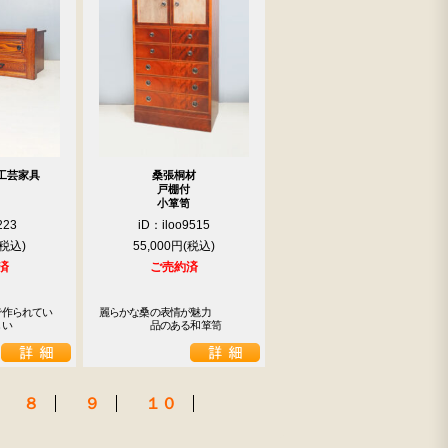
工芸家具
桑張桐材
戸棚付
小箪笥
223
iD：iloo9515
55,000円
済
ご売約済
で作られてい
麗らかな桑の表情が魅力

しい
　　　　　品のある和箪笥
８
９
１０