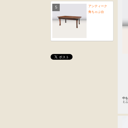
アンティーク
角ちゃぶ台
桜材
木彫
時代置床
角茶テーブル
黒漆塗
前﨔・杉材
中を
時代箪笥
時代
ミ
（京都）
水屋箪笥