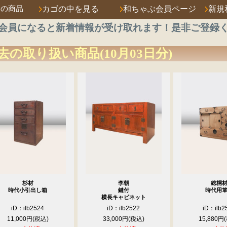
済の商品
カゴの中を見る
和ちゃぶ会員ページ
新規
会員になると新着情報が受け取れます！是非ご登録
去の取り扱い商品(10月03日分)
杉材
李朝
総桐
時代小引出し箱
鍵付
時代用
横長キャビネット
iD：ilb2524
iD：ilb2522
iD：ilb2
11,000円
33,000円
15,880円