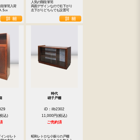
人気の階段箪笥

段箪笥入荷

両面デザインなので右下がり

.5㎝
左下がりどちらでも設置可
時代
箱
硝子戸棚
329
iD：ilb2302
11,000円
済
ご売約済
ザインがレト
昭和レトロな小振りの戸棚
