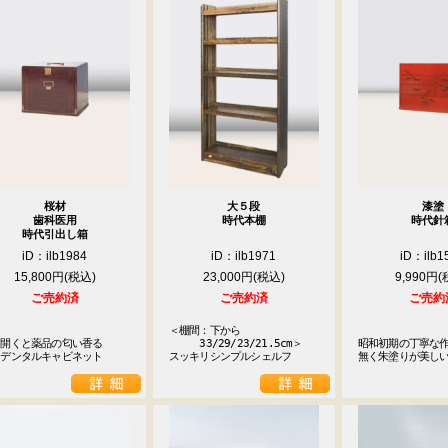
桜材
大５段
漆塗
歯科医用
時代本棚
時代針
時代引出し箱
iD：ilb1984
iD：ilb1971
iD：ilb1
15,800円
23,000円
9,990円
ご売約済
ご売約済
ご売約
＜棚間：下から

開くと薬品の匂い香る

　　　33/29/23/21.5cm＞

昭和初期の丁寧な
ニデンタルキャビネット
スッキリシンプルシェルフ
無く朱塗りが美し