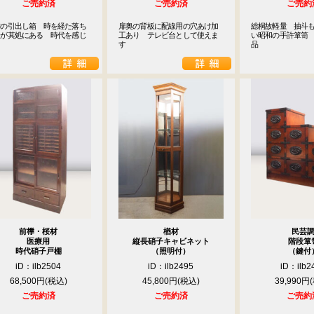
ご売約済
ご売約済
ご売約
前の引出し箱　時を経た落ち
扉奥の背板に配線用の穴あけ加
総桐故軽量　抽斗
きが其処にある　時代を感じ
工あり　テレビ台として使えま
い昭和の手許箪笥
す
品
前﨔・桜材
楢材
民芸
医療用
縦長硝子キャビネット
階段箪
時代硝子戸棚
（照明付）
（鍵付
iD：ilb2504
iD：ilb2495
iD：ilb2
68,500円
45,800円
39,990円
ご売約済
ご売約済
ご売約