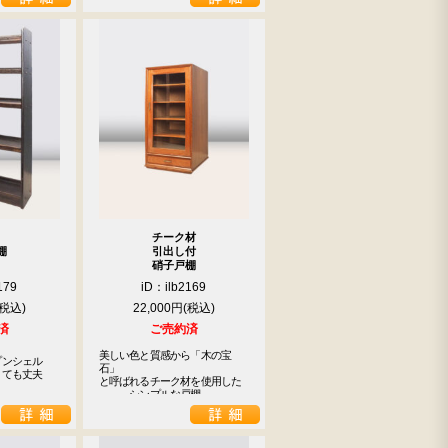
チーク材
棚
引出し付
硝子戸棚
179
iD：ilb2169
22,000円
済
ご売約済
美しい色と質感から「木の宝
プンシェル
石」

とても丈夫　
と呼ばれるチーク材を使用した

　　　シンプルな戸棚