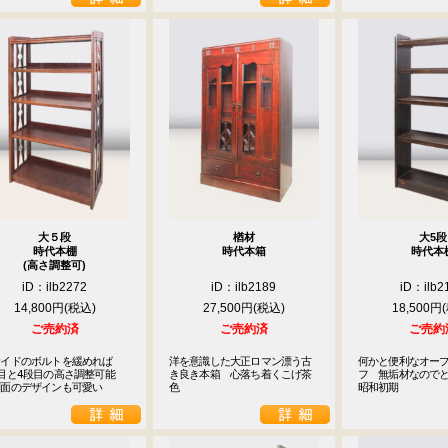
大５段
楢材
大5段
時代本棚
時代本箱
時代本
(高さ調整可)
iD：ilb2272
iD：ilb2189
iD：ilb2
14,800円
27,500円
18,500円
ご売約済
ご売約済
ご売約
イドのボルトを緩めれば

洋を意識した大正ロマン漂う古
何かと便利なオー
目と4段目の高さ調整可能

き良き本箱　心落ち着くこげ茶
フ　無垢材なので
側面のデザインも可愛い
色
昭和初期