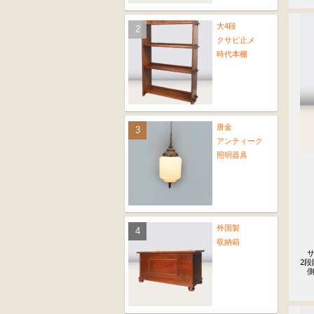
大4段
クサビ止メ
時代本棚
唐金
アンティーク
照明器具
外国製
収納箱
　サ
2段
　