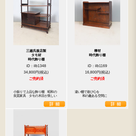
三越呉服店製
﨔材
タモ材
時代飾り棚
時代飾り棚
iD：ilb1348
iD：ilb1169
34,800円
16,800円
ご売約済
ご売約済
小振りで上品な飾り棚　昭和の
違い棚で遊び心を

良質家具　タモの木目が美しい
    和の趣ある空間に