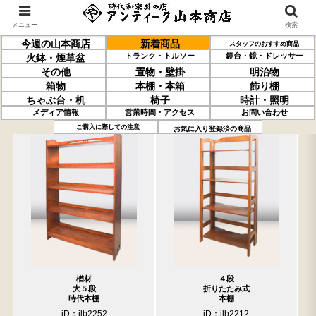
メニュー
検索
今週の山本商店
新着商品
スタッフのおすすめ商品
トランク・トルソー
鏡台・鏡・ドレッサー
火鉢・煙草盆
その他
置物・壁掛
明治物
箱物
本棚・本箱
飾り棚
ちゃぶ台・机
椅子
時計・照明
メディア情報
営業時間・アクセス
お問い合わせ
過去の取り扱い商品(3月20日分)
売約済の商品を非表示にする
ご購入に際しての注意
お気に入り登録済の商品
楢材
４段
大５段
折りたたみ式
時代本棚
本棚
iD：ilb2252
iD：ilb2212