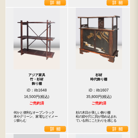
アジア家具
杉材
竹・杉材
時代飾り棚
飾り棚
iD：ilb1648
iD：ilb1607
16,500円
35,800円
ご売約済
ご売約済
何かと便利なオープンラック　
杉の木目が美しい飾り棚

本やグリーン、家電などイメー
松の節や穴に貝が埋め込まれ

ジ膨らむ
ている所にこだわりを感じる