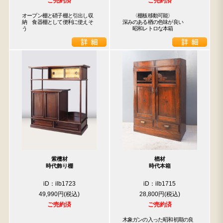
ご売約済
ご売約済
オープン棚と硝子棚と引出し収
　　〈棚板移動可能〉

納　食器棚として便利に使えそ
深みのある楢の色味が良い

う
　　昭和レトロな本箱　　
紫檀材
楢材
時代飾り棚
時代本箱
iD：ilb1723
iD：ilb1715
49,990円
28,800円
ご売約済
ご売約済
木象ガンの入った昭和初期の良