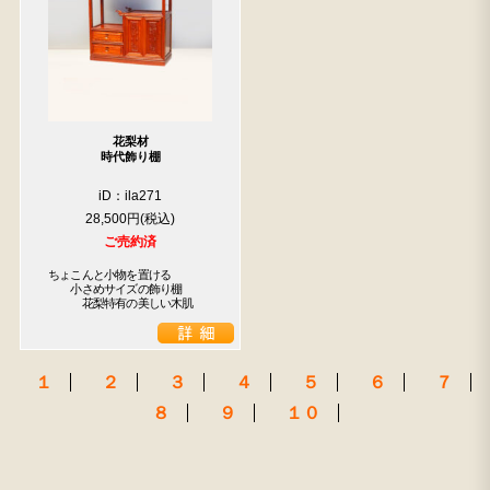
花梨材
検索
時代飾り棚
iD：ila271
人気の検索キーワード
28,500円
水屋箪笥
2557
松本民芸
踏台
2678
2729
ご売約済
2990
B2770
箪笥
2905
ちょこんと小物を置ける

　　小さめサイズの飾り棚

　　　花梨特有の美しい木肌
１
２
３
４
５
６
７
８
９
１０