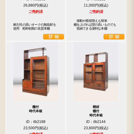
26,880円
11,000円
ご売約済
ご売約済
　移動や模様替えも簡単

耐久性の高いオークの無垢材を
棚を上げれば背の高いものでも

使用　昭和初期の良質本棚
　収納できる便利な本棚
棚付
楢材
時代本箱
棚付
時代本箱
iD：ilb2188
iD：ilb2144
23,500円
23,800円