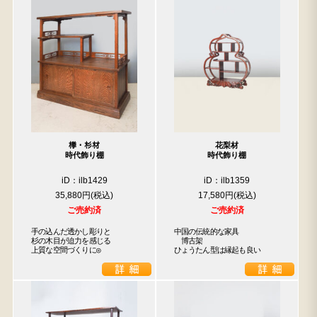
﨔・杉材
花梨材
時代飾り棚
時代飾り棚
iD：ilb1429
iD：ilb1359
35,880円
17,580円
ご売約済
ご売約済
手の込んだ透かし彫りと

中国の伝統的な家具

杉の木目が迫力を感じる

　博古架

上質な空間づくりに◎
ひょうたん型は縁起も良い