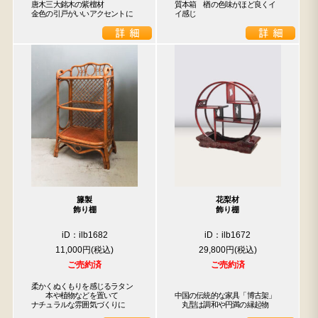
唐木三大銘木の紫檀材

質本箱　楢の色味がほど良くイ
金色の引戸がいいアクセントに
イ感じ
籐製
花梨材
飾り棚
飾り棚
iD：ilb1682
iD：ilb1672
11,000円
29,800円
ご売約済
ご売約済
柔かくぬくもりを感じるラタン

　　本や植物などを置いて

中国の伝統的な家具「博古架」

ナチュラルな雰囲気づくりに
　丸型は調和や円満の縁起物