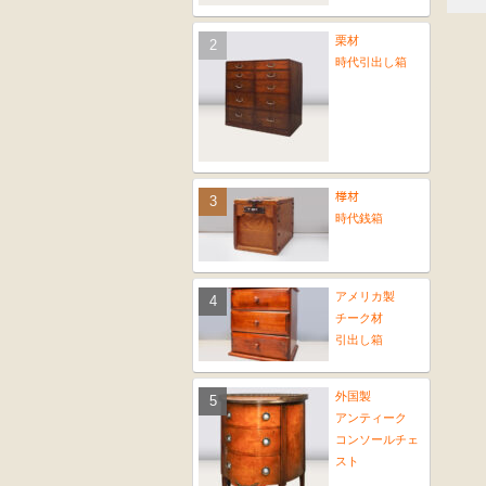
栗材
時代引出し箱
﨔材
時代銭箱
アメリカ製
チーク材
引出し箱
外国製
アンティーク
コンソールチェ
スト