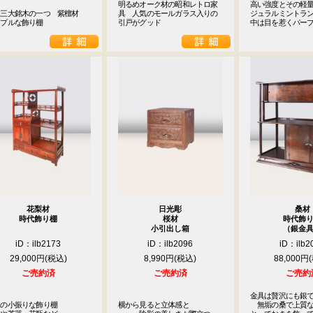
明るめオーク材の昭和レトロ家
高い強度とその軽量
三大銘木の一つ　紫檀材

具　人気のモールガラス入りの
ジュラルミントラン
ンプルな飾り棚
引戸がグッド
中は目を惹くパー
花梨材
日光彫
桑材
時代飾り棚
桜材
時代飾
小引出し箱
（銀金
iD：ilb2173
iD：ilb2096
iD：ilb2
29,000円
8,990円
88,000円
ご売約済
ご売約済
ご売約
金具は贅沢にも銀で
の小振りな飾り棚

横から見ると立体感と

　無垢の桑で上質な