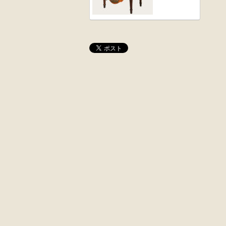
桜材
木彫
時代置床
角茶テーブル
外国製
前﨔・杉材
収納箱
時代
水屋箪笥
大4段
英国製アンティ
クサビ止メ
ーク
時代本棚
楢材
キャビネット