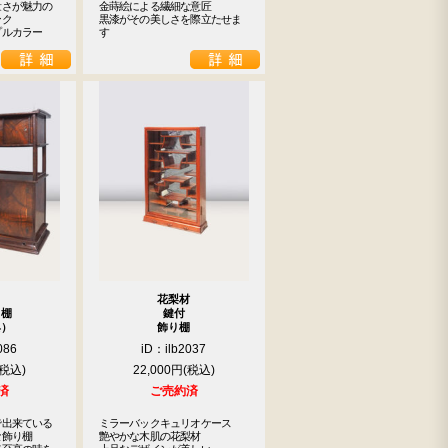
さが魅力の

金蒔絵による繊細な意匠

ク

黒漆がその美しさを際立たせま
プルカラー
す
花梨材
り棚
鍵付
具）
飾り棚
086
iD：ilb2037
22,000円
済
ご売約済
出来ている

ミラーバックキュリオケース

飾り棚

艶やかな木肌の花梨材
