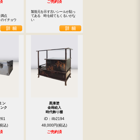
済
ご売約済
製造元を示す古いシールが貼っ
満点

てある　時を経てもくるいがな
りのイチョウ
い
ミン
黒漆塗
ランク
金蒔絵入
時代飾り棚
261
iD：ilb2194
48,000円
済
ご売約済