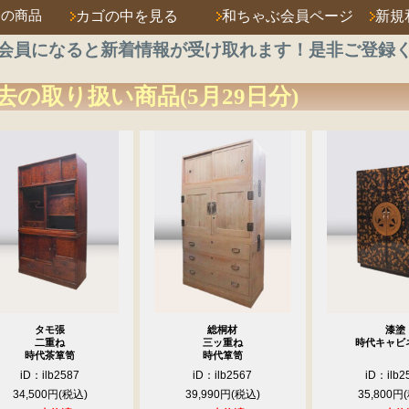
済の商品
カゴの中を見る
和ちゃぶ会員ページ
新規
会員になると新着情報が受け取れます！是非ご登録
去の取り扱い商品(5月29日分)
タモ張
総桐材
漆塗
二重ね
三ッ重ね
時代キャビ
時代茶箪笥
時代箪笥
iD：ilb2587
iD：ilb2567
iD：ilb2
34,500円
39,990円
35,800円