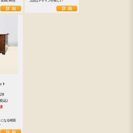
て至高の時を
上品なデザインが美しい
ット
928
済
トになる韓国
い