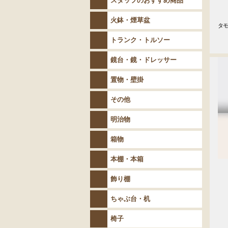
スタッフのおすすめ商品
火鉢・煙草盆
タモ
　
トランク・トルソー
鏡台・鏡・ドレッサー
置物・壁掛
その他
明治物
箱物
本棚・本箱
飾り棚
ちゃぶ台・机
椅子