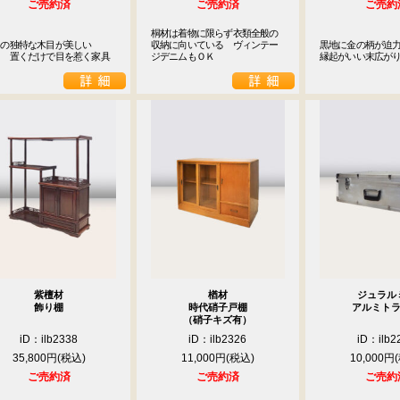
ご売約済
ご売約済
ご売約
桐材は着物に限らず衣類全般の
の独特な木目が美しい

収納に向いている　ヴィンテー
黒地に金の柄が迫力
　　置くだけで目を惹く家具
ジデニムもＯＫ
縁起がいい末広が
紫檀材
楢材
ジュラル
飾り棚
時代硝子戸棚
アルミト
（硝子キズ有）
iD：ilb2338
iD：ilb2326
iD：ilb2
35,800円
11,000円
10,000円
ご売約済
ご売約済
ご売約