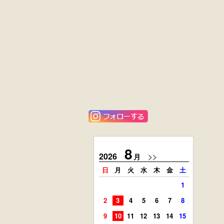
黒漆塗
花梨材
時代箪笥
貝象ガン入
（京都）
小引出し箱
外国製
ニレ材
アンティーク
李朝
コンソールチェ
キャビネット
スト
8
2026
>>
2026
月
日
月
火
水
木
金
土
日
月
1
2
3
4
5
6
7
8
6
7
9
10
11
12
13
14
15
13
14