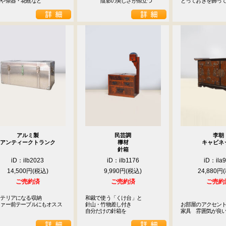
物や茶器・花瓶など
　　　陰影の美しさが際立つ
とっておきを飾っ
アルミ製
民芸調
李朝
アンティークトランク
﨔材
キャビネ
針箱
iD：ilb2023
iD：ilb1176
iD：ila
14,500円
9,990円
24,880円
ご売約済
ご売約済
ご売約
テリアになる収納

和裁で使う「くけ台」と

ファー前テーブルにもオスス
針山・竹物差し付き

お部屋のアクセン
自分だけの針箱を
家具　雰囲気が良