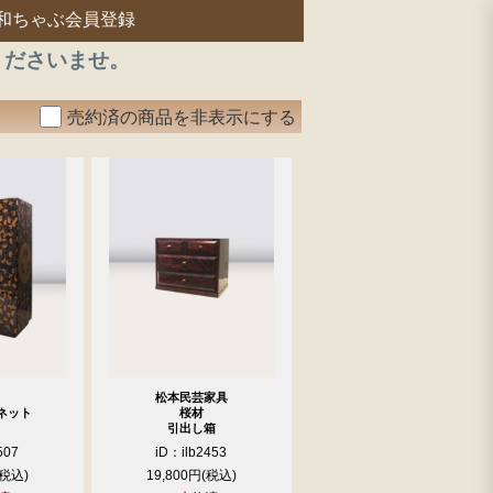
和ちゃぶ会員登録
くださいませ。
売約済の商品を非表示にする
松本民芸家具
ネット
桜材
引出し箱
507
iD：ilb2453
19,800円