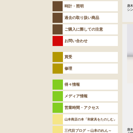
時計・照明
唐木
シ
過去の取り扱い商品
ご購入に際しての注意
お問い合わせ
買受
修理
得々情報
メディア情報
営業時間・アクセス
山本商店の本「和家具をたのしむ」
唐木
三代目ブログ ～山本のれん～