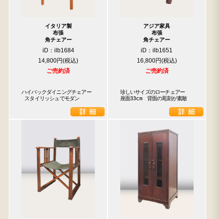
イタリア製
アジア家具
布張
布張
角チェアー
角チェアー
iD：ilb1684
iD：ilb1651
14,800円
16,800円
ご売約済
ご売約済
ハイバックダイニングチェアー

珍しいサイズのローチェアー　
 スタイリッシュでモダン
座面33cm　背面の彫刻が素敵