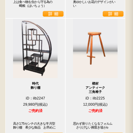
上は食べ物を虫から守る為の

奥ゆかしいお花のデザインがい
　　蝿帳（はいちょう）
い
時代
楢材
飾り棚
アンティーク
三角椅子
iD：ilb2247
iD：ilb2225
29,980円
12,000円
ご売約済
ご売約済
高さ175センチの大きな半月型
思わず座りたくなるフォルム

飾り棚　希少な御品　お早めに
　さりげない脚置き場が◎