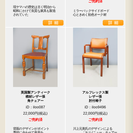
ご売約済
現ヤマハの歴史は古く明治から

昭和にかけて良質な家具も製造

ミラーバックサイドボード

されていた
心ときめく飴色オーク材
英国製アンティーク
アルフレックス製
楢材レザー張
レザー張
角チェアー
肘付椅子
iD：iloo087
iD：iloo9496
22,000円
22,000円
ご売約済
ご売約済
背面のデザインがポイント

川上元美氏のデザインによる

季節に合わせて座面を

　　　「ＮＵ/ニュー」チェアー
