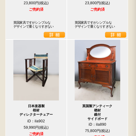
23,800円
23,800円
ご売約済
ご売約済
英国家具ですがシンプルな

英国家具ですがシンプルな

デザインで重くなりすぎない
デザインで重くなりすぎない
日本楽器製
英国製アンティーク
桜材
楢材
ディレクターチェアー
鏡付
サイドボード
iD：ila902
iD：ila890
59,990円
75,800円
ご売約済