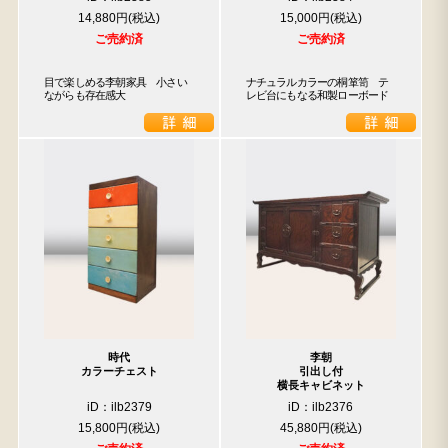
14,880円
15,000円
ご売約済
ご売約済
目で楽しめる李朝家具　小さい
ナチュラルカラーの桐箪笥　テ
ながらも存在感大
レビ台にもなる和製ローボード
時代
李朝
カラーチェスト
引出し付
横長キャビネット
iD：ilb2379
iD：ilb2376
15,800円
45,880円