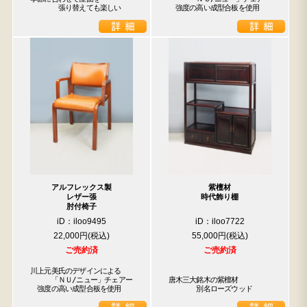
　　　　張り替えても楽しい
　強度の高い成型合板を使用
アルフレックス製
紫檀材
レザー張
時代飾り棚
肘付椅子
iD：iloo9495
iD：iloo7722
22,000円
55,000円
ご売約済
ご売約済
川上元美氏のデザインによる

　　　「ＮＵ/ニュー」チェアー

唐木三大銘木の紫檀材

　強度の高い成型合板を使用
　　　　別名ローズウッド