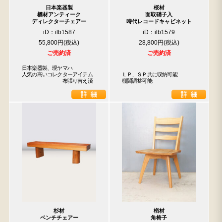
日本楽器製
桜材
楢材アンティーク
面取硝子入
ディレクターチェアー
時代レコードキャビネット
iD：ilb1587
iD：ilb1579
55,800円
28,800円
検索
ご売約済
ご売約済
日本楽器製、現ヤマハ

人気の高いコレクターアイテム

ＬＰ、ＳＰ共に収納可能

人気の検索キーワード
　　　　　　　　布張り替え済
棚間調整可能
2557
2471
2678
2729
b2770
水屋箪笥
2925
2990
箪笥
2873
杉材
楢材
ベンチチェアー
角椅子