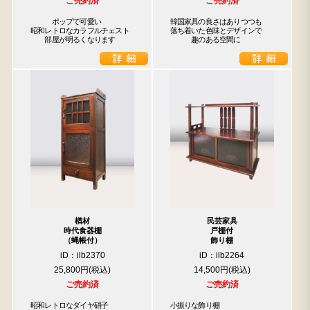
ご売約済
ご売約済
　　　ポップで可愛い

韓国家具の良さはありつつも

昭和レトロなカラフルチェスト

落ち着いた色味とデザインで

　　部屋が明るくなります
　　　趣のある空間に
楢材
民芸家具
時代食器棚
戸棚付
（蝿帳付）
飾り棚
iD：ilb2370
iD：ilb2264
25,800円
14,500円
ご売約済
ご売約済
昭和レトロなダイヤ硝子

小振りな飾り棚
