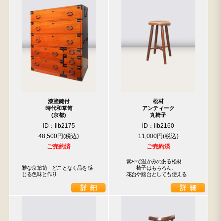
漆塗鍵付
松材
時代和箪笥
アンティーク
(京都)
丸椅子
iD：ilb2175
iD：ilb2160
48,500円
11,000円
ご売約済
ご売約済
　素朴で温かみのある松材

雅な京箪笥　どことなく品を感
　　　椅子はもちろん、

じる色味と作り
　花台や踏台としても使える