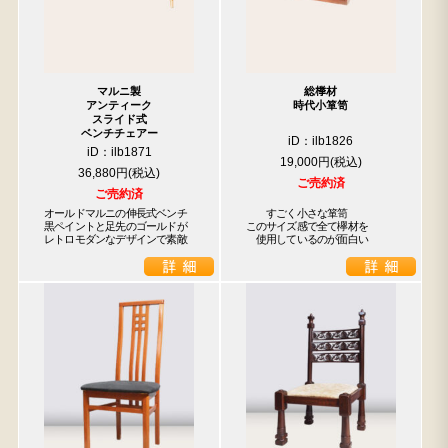
マルニ製
総﨔材
アンティーク
時代小箪笥
スライド式
ベンチチェアー
iD：ilb1826
iD：ilb1871
19,000円
36,880円
ご売約済
ご売約済
オールドマルニの伸長式ベンチ

　　すごく小さな箪笥

黒ペイントと足先のゴールドが

このサイズ感で全て欅材を

レトロモダンなデザインで素敵
　使用しているのが面白い