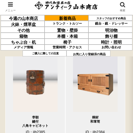
メニュー
検索
今週の山本商店
新着商品
スタッフのおすすめ商品
トランク・トルソー
鏡台・鏡・ドレッサー
火鉢・煙草盆
その他
置物・壁掛
明治物
箱物
本棚・本箱
飾り棚
ちゃぶ台・机
椅子
時計・照明
メディア情報
営業時間・アクセス
お問い合わせ
過去の取り扱い商品(4月10日分)
売約済の商品を非表示にする
ご購入に際しての注意
お気に入り登録済の商品
李朝
桐材
鍵付
和箪笥
八角キャビネット
iD：ilb2385
iD：ilb2384