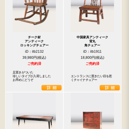
チーク材
中国家具アンティーク
アンティーク
背丸
ロッキングチェアー
角チェアー
iD：ilb2132
iD：ilb1911
39,980円
18,800円
ご売約済
ご売約済
足置きがついた

珍しいタイプが入荷しました

エントランスに置きたい目を惹
お早めにどうぞ
くチャイナチェアー