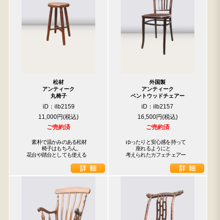
松材
外国製
アンティーク
アンティーク
丸椅子
ベントウッドチェアー
iD：ilb2159
iD：ilb2157
11,000円
16,500円
ご売約済
ご売約済
　　素朴で温かみのある松材

　ゆったりと安心感を持って

　　　　椅子はもちろん、

　　　座れるようにと

　花台や踏台としても使える
　考えられたカフェチェアー