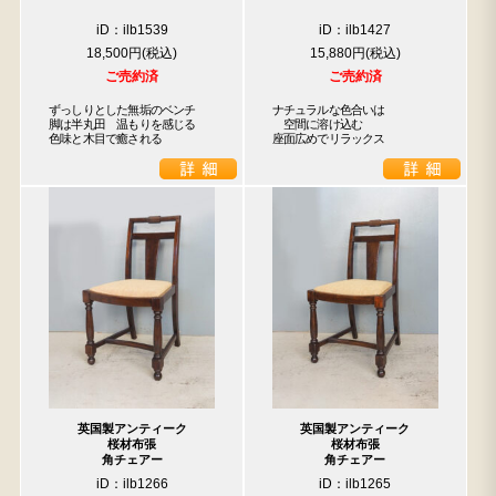
iD：ilb1539
iD：ilb1427
18,500円
15,880円
ご売約済
ご売約済
ずっしりとした無垢のベンチ

ナチュラルな色合いは

脚は半丸田　温もりを感じる

　空間に溶け込む

色味と木目で癒される
座面広めでリラックス
英国製アンティーク
英国製アンティーク
桜材布張
桜材布張
角チェアー
角チェアー
iD：ilb1266
iD：ilb1265