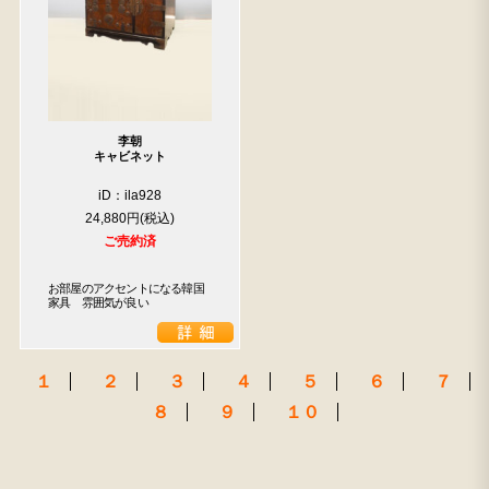
李朝
検索
キャビネット
iD：ila928
人気の検索キーワード
24,880円
2557
2729
水屋箪笥
b2770
2678
2990
ご売約済
2905
箪笥
2471
2873
お部屋のアクセントになる韓国
家具　雰囲気が良い
１
２
３
４
５
６
７
８
９
１０