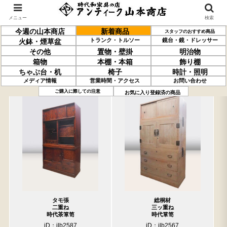
メニュー
検索
今週の山本商店
新着商品
スタッフのおすすめ商品
トランク・トルソー
鏡台・鏡・ドレッサー
火鉢・煙草盆
その他
置物・壁掛
明治物
箱物
本棚・本箱
飾り棚
ちゃぶ台・机
椅子
時計・照明
メディア情報
営業時間・アクセス
お問い合わせ
過去の取り扱い商品(5月29日分)
売約済の商品を非表示にする
ご購入に際しての注意
お気に入り登録済の商品
タモ張
総桐材
二重ね
三ッ重ね
時代茶箪笥
時代箪笥
iD：ilb2587
iD：ilb2567