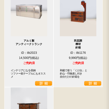
アルミ製
民芸調
アンティークトランク
﨔材
針箱
iD：ilb2023
iD：ilb1176
14,500円
9,990円
ご売約済
ご売約済
インテリアになる収納

和裁で使う「くけ台」と

ソファー前テーブルにもオスス
針山・竹物差し付き

メ
自分だけの針箱を