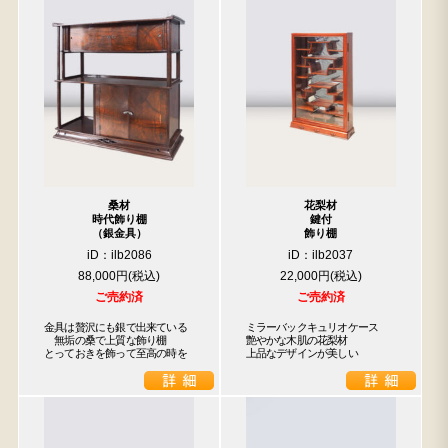
桑材
花梨材
時代飾り棚
鍵付
（銀金具）
飾り棚
iD：ilb2086
iD：ilb2037
88,000円
22,000円
ご売約済
ご売約済
金具は贅沢にも銀で出来ている

ミラーバックキュリオケース

　無垢の桑で上質な飾り棚

艶やかな木肌の花梨材

とっておきを飾って至高の時を
上品なデザインが美しい