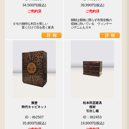
34,500円
39,990円
ご売約済
ご売約済
桐材は着物に限らず衣類全般の
タモの独特な木目が美しい

収納に向いている　ヴィンテー
　　　置くだけで目を惹く家具
ジデニムもＯＫ
漆塗
松本民芸家具
時代キャビネット
桜材
引出し箱
iD：ilb2507
iD：ilb2453
35,800円
19,800円