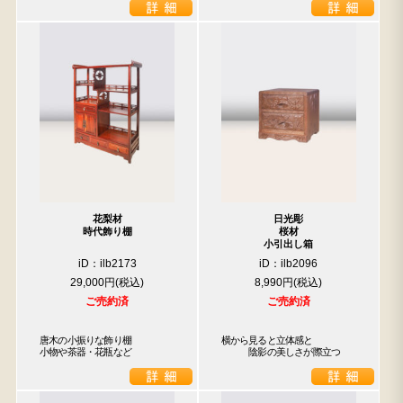
花梨材
日光彫
時代飾り棚
桜材
小引出し箱
iD：ilb2173
iD：ilb2096
29,000円
8,990円
ご売約済
ご売約済
唐木の小振りな飾り棚

横から見ると立体感と

小物や茶器・花瓶など
　　　陰影の美しさが際立つ