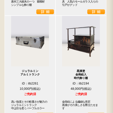
唐木三大銘木の一つ　紫檀材

具　人気のモールガラス入りの
シンプルな飾り棚
引戸がグッド
ジュラルミン
黒漆塗
アルミトランク
金蒔絵入
時代飾り棚
iD：ilb2261
iD：ilb2194
10,000円
48,000円
ご売約済
ご売約済
高い強度とその軽量さが魅力の

金蒔絵による繊細な意匠

ジュラルミントランク

黒漆がその美しさを際立たせま
中は目を惹くパープルカラー
す