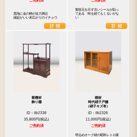
ご売約済
ご売約済
製造元を示す古いシールが貼っ
黒地に金の柄が迫力満点

てある　時を経てもくるいがな
縁起がいい末広がりのイチョウ
い
紫檀材
楢材
飾り棚
時代硝子戸棚
（硝子キズ有）
iD：ilb2338
iD：ilb2326
35,800円
11,000円
ご売約済
ご売約済
明るめオーク材の昭和レトロ家