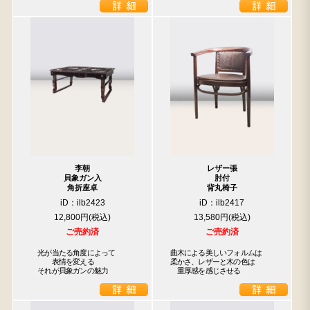
李朝
レザー張
貝象ガン入
肘付
角折座卓
背丸椅子
iD：ilb2423
iD：ilb2417
12,800円
13,580円
ご売約済
ご売約済
　光が当たる角度によって

曲木による美しいフォルムは

　　　表情を変える

柔かさ、レザーと木の色は

　それが貝象ガンの魅力
　重厚感を感じさせる