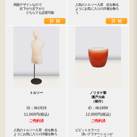
両面デザインなので

人気のトルソー入荷　絵を飾る
　　右下がり左下がり

ようにお気に入りの洋服を飾ろ
　　　　どちらでも設置可能
う
トルソー
ノリタケ製
瀬戸火鉢
（箱付）
iD：ilb1919
iD：ilb1899
11,000円
12,000円
ご売約済
ご売約済
人気のトルソー入荷　絵を飾る
ビビットカラーと

ようにお気に入りの洋服を飾ろ
　　淡いグラデーションが
