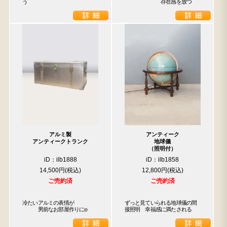
う
　　　　　　　存在感を放つ
アルミ製
アンティーク
アンティークトランク
地球儀
（照明付）
iD：ilb1888
iD：ilb1858
14,500円
12,800円
ご売約済
ご売約済
冷たいアルミの表情が

ずっと見ていられる地球儀の間
　　　男前なお部屋作りに◎
接照明　幸福感に満たされる