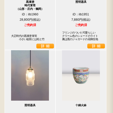
黒漆塗
照明器具
時代箪笥
（山形・庄内・鶴岡）
iD：ilb1960
iD：ilb1951
28,800円
7,880円
ご売約済
ご売約済
フリンジのついた可愛らしい

大正時代の黒漆塗箪笥

クリーム色のシェードのライト

　　　小さい錠前には松と竹
裏は黒のジャガードの花柄生地
照明器具
十錦火鉢