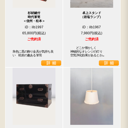
杉材鍵付
卓上スタンド
時代箪笥
（岩塩ランプ）
＜信州・松本＞
iD：ilb1997
iD：ilb1967
65,800円
7,980円
ご売約済
ご売約済
　　どこか懐かしく

朱色に黒の飾り金具が気持ち良
神秘的なオレンジの灯り

い　戦前の趣ある箪笥
空気浄化効果があるとか…