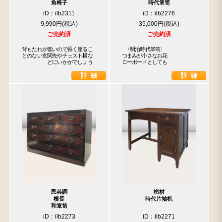
角椅子
時代箪笥
iD：ilb2311
iD：ilb2276
9,990円
35,000円
ご売約済
ご売約済
背もたれが低いので長く座るこ

 〈明治時代箪笥〉

とのない玄関先やチェスト横な

つまみが小さなお花

　　　　　どにいかがでしょう
ローボードとしても
民芸調
楢材
横長
時代片袖机
和箪笥
iD：ilb2273
iD：ilb2271