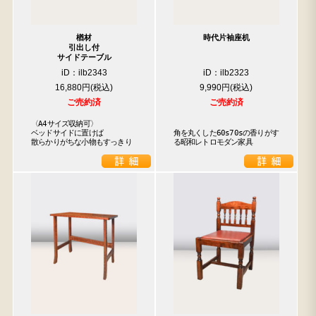
楢材
時代片袖座机
引出し付
サイドテーブル
iD：ilb2343
iD：ilb2323
16,880円
9,990円
ご売約済
ご売約済
〈A4サイズ収納可〉

ベッドサイドに置けば

角を丸くした60s70sの香りがす
散らかりがちな小物もすっきり
る昭和レトロモダン家具