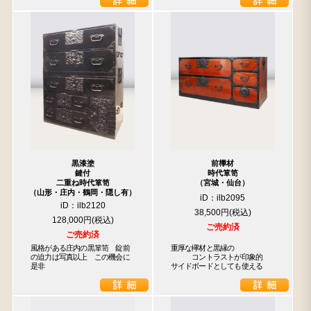
黒漆塗
前﨔材
鍵付
時代箪笥
二重ね時代箪笥
（宮城・仙台）
（山形・庄内・鶴岡・隠し有）
iD：ilb2095
iD：ilb2120
38,500円
128,000円
ご売約済
ご売約済
風格がある庄内の黒箪笥　錠前
重厚な欅材と黒縁の

の迫力は写真以上　この機会に
　　　コントラストが印象的

是非
サイドボードとしても使える