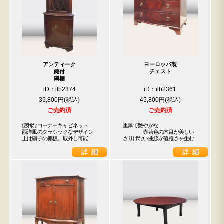
アンティーク
ヨーロッパ製
鍵付
チェスト
隅棚
iD：ilb2374
iD：ilb2361
35,800円
45,800円
ご売約済
ご売約済
便利なコーナーキャビネット

重厚で艷やかな

西洋風のクラシックなデザイン

　　　　赤茶色の木目が美しい

上は硝子の棚板。取外し可能
さりげない曲線が優雅さを生む