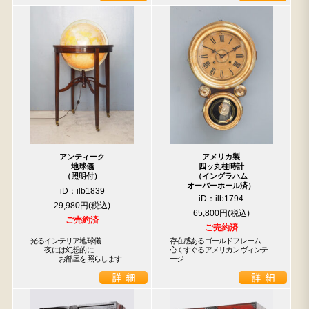
アンティーク
アメリカ製
地球儀
四ッ丸柱時計
（照明付）
（イングラハム
オーバーホール済）
iD：ilb1839
iD：ilb1794
29,980円
65,800円
ご売約済
ご売約済
光るインテリア地球儀

存在感あるゴールドフレーム　
　　夜には幻想的に

心くすぐるアメリカンヴィンテ
　　　　お部屋を照らします
ージ