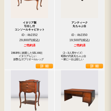
イタリア製
アンティーク
引出し付
丸ちゃぶ台
コンソールキャビネット
iD：ilb2352
iD：ilb2350
29,800円
19,500円
ご売約済
ご売約済
1968年に創業したSELVA社

〈2～3人用サイズ〉

　　　イタリアらしい

昭和の代表丸ちゃぶ台

　妖艶なガブリオールレッグ
一家に一台は欲しい