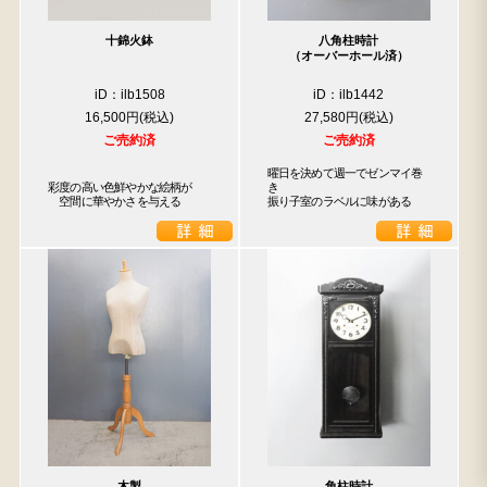
十錦火鉢
八角柱時計
（オーバーホール済）
iD：ilb1508
iD：ilb1442
16,500円
27,580円
ご売約済
ご売約済
曜日を決めて週一でゼンマイ巻
彩度の高い色鮮やかな絵柄が

き

　空間に華やかさを与える
振り子室のラベルに味がある
木製
角柱時計