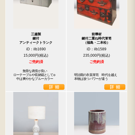
三越製
前﨔材
鍵付
鍵付二重ね時代箪笥
アンティークトランク
（福島・二本松）
iD：ilb1690
iD：ilb1589
15,000円
235,000円
ご売約済
ご売約済
　　　無骨な表情が良い

ローテーブルや収納箱として◎

明治期の衣装箪笥　時代を越え
　中は爽やかなブルーカラー
本物は放つパワーが違う