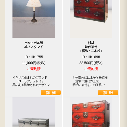
ポルトガル製
杉材
卓上スタンド
時代箪笥
（福島・二本松）
iD：ilb1755
iD：ilb1698
11,000円
38,500円
ご売約済
ご売約済
イギリス生まれのブランド

　引手部分には上から松竹梅

　「ローラアシュレイ」

　　通常二重ねの上段

品のある洗練されたデザイン
　明治の箪笥をこの価格で