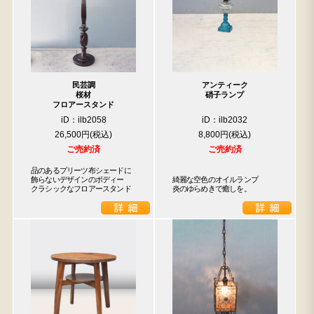
民芸調
アンティーク
桜材
硝子ランプ
フロアースタンド
iD：ilb2058
iD：ilb2032
26,500円
8,800円
ご売約済
ご売約済
品のあるプリーツ布シェードに

飾らないデザインのボディー

綺麗な空色のオイルランプ

クラシックなフロアースタンド
炎のゆらめきで癒しを。