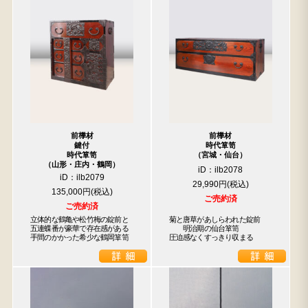
前﨔材
前﨔材
鍵付
時代箪笥
時代箪笥
（宮城・仙台）
（山形・庄内・鶴岡）
iD：ilb2078
iD：ilb2079
29,990円
135,000円
ご売約済
ご売約済
立体的な鶴亀や松竹梅の錠前と

菊と唐草があしらわれた錠前

五連蝶番が豪華で存在感がある

　　明治期の仙台箪笥

検索
手間のかかった希少な鶴岡箪笥
圧迫感なくすっきり収まる
人気の検索キーワード
2557
2471
2678
2729
b2770
水屋箪笥
2925
2990
箪笥
2873