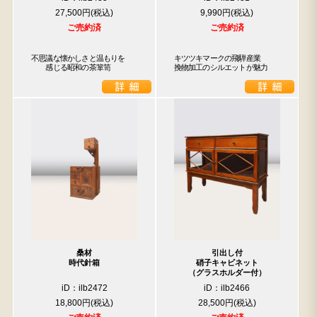
27,500円
9,990円
ご売約済
ご売約済
不思議な懐かしさと温もりを

キツツキマークの飛騨産業

　　感じる昭和の茶箪笥
挽物加工のシルエットが魅力
桑材
引出し付
時代針箱
硝子キャビネット
（グラスホルダー付）
iD：ilb2472
iD：ilb2466
18,800円
28,500円