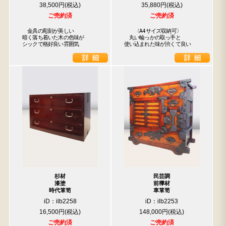
38,500円
35,880円
ご売約済
ご売約済
　金具の彫刻が美しい

　　〈A4サイズ収納可〉

暗く落ち着いた木の色味が

　丸い輪っかの取っ手と

シックで格好良い雰囲気
使い込まれた味が渋くて良い
杉材
民芸調
漆塗
前﨔材
時代箪笥
車箪笥
iD：ilb2258
iD：ilb2253
16,500円
148,000円
ご売約済
ご売約済