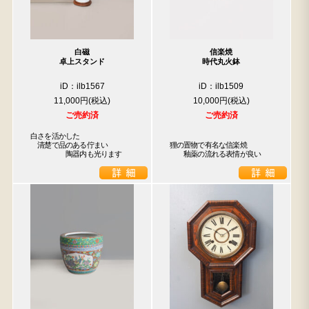
白磁
信楽焼
卓上スタンド
時代丸火鉢
iD：ilb1567
iD：ilb1509
11,000円
10,000円
ご売約済
ご売約済
白さを活かした

　清楚で品のある佇まい

狸の置物で有名な信楽焼

　　　　　陶器内も光ります
　　釉薬の流れる表情が良い