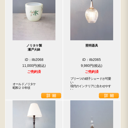
ノリタケ製
照明器具
瀬戸火鉢
iD：ilb2068
iD：ilb2065
11,000円
9,980円
ご売約済
ご売約済
プリーツの硝子シェードが可愛
い

オールドノリタケ

現代のインテリアに合わせやす
昭和２０年頃
い