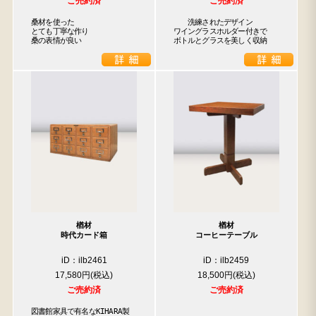
ご売約済
ご売約済
桑材を使った

　　洗練されたデザイン

とても丁寧な作り

ワイングラスホルダー付きで

桑の表情が良い
ボトルとグラスを美しく収納
楢材
楢材
時代カード箱
コーヒーテーブル
iD：ilb2461
iD：ilb2459
17,580円
18,500円
ご売約済
ご売約済
図書館家具で有名なKIHARA製
