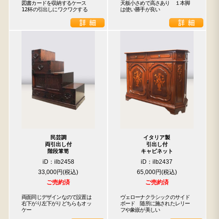
図書カードを収納するケース

天板小さめで高さあり　１本脚
12杯の引出しにワクワクする
は使い勝手が良い
民芸調
イタリア製
両引出し付
引出し付
階段箪笥
キャビネット
iD：ilb2458
iD：ilb2437
33,000円
65,000円
ご売約済
ご売約済
両面同じデザインなので設置は
ヴェローナクラシックのサイド

右下がり左下がりどちらもオッ
ボード　随所に施されたレリー

ケー
フや象嵌が美しい