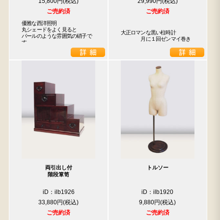
15,800円
29,990円
ご売約済
ご売約済
優雅な西洋照明

丸シェードをよく見ると

大正ロマンな黒い柱時計

パールのような雰囲気の硝子で
　　　　月に１回ゼンマイ巻き
す
両引出し付
トルソー
階段箪笥
iD：ilb1926
iD：ilb1920
33,880円
9,880円
ご売約済
ご売約済