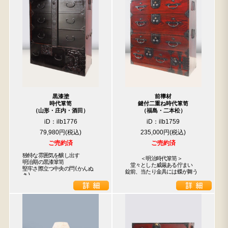
黒漆塗
前﨔材
時代箪笥
鍵付二重ね時代箪笥
（山形・庄内・酒田）
（福島・二本松）
iD：ilb1776
iD：ilb1759
79,980円
235,000円
ご売約済
ご売約済
独特な雰囲気を醸し出す

　　　＜明治時代箪笥＞　

明治期の黒漆箪笥

　堂々とした威厳ある佇まい

堅牢さ際立つ中央の閂(かんぬ
錠前、当たり金具には蝶が舞う
き)