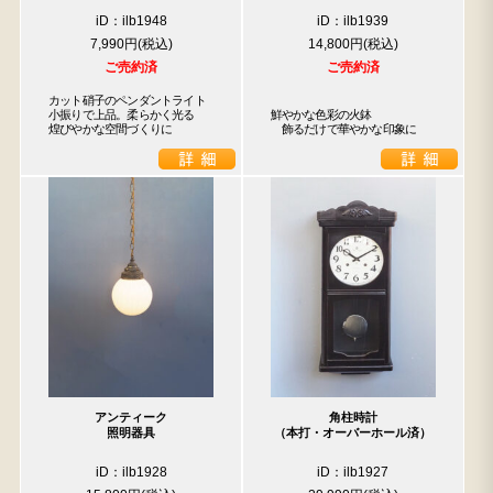
iD：ilb1948
iD：ilb1939
7,990円
14,800円
ご売約済
ご売約済
カット硝子のペンダントライト

小振りで上品。柔らかく光る

鮮やかな色彩の火鉢

煌びやかな空間づくりに
　飾るだけで華やかな印象に
アンティーク
角柱時計
照明器具
（本打・オーバーホール済）
iD：ilb1928
iD：ilb1927