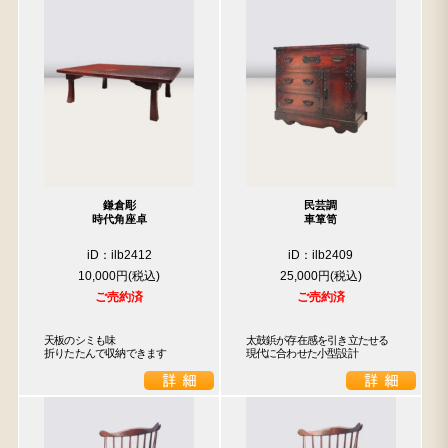
鎌倉彫
民芸調
時代角座卓
車箪笥
iD：ilb2412
iD：ilb2409
10,000円
25,000円
ご売約済
ご売約済
天板のシミも味

太鼓鋲が存在感を引き立たせる

折りたたんで収納できます
現代に合わせた小型設計