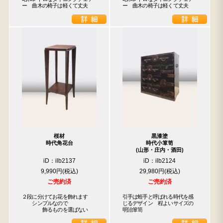
ー　曲木の椅子は軽くて丈夫
ー　曲木の椅子は軽くて丈夫
桜材
黒漆塗
時代角花台
時代小箪笥
(山形・庄内・酒田)
iD：ilb2137
iD：ilb2124
9,990円
29,980円
ご売約済
ご売約済
２段に分けてお花を飾れます

引手は蛭手と呼ばれる時代を感
　　シンプルなので

じるデザイン　程よいサイズの
　　　　飾るものを選ばない
明治箪笥　