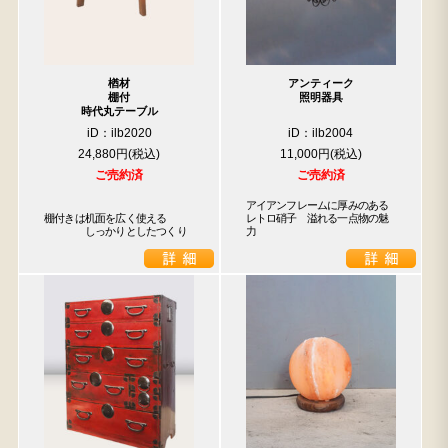
楢材
アンティーク
棚付
照明器具
時代丸テーブル
iD：ilb2020
iD：ilb2004
24,880円
11,000円
ご売約済
ご売約済
アイアンフレームに厚みのある
棚付きは机面を広く使える

レトロ硝子　溢れる一点物の魅
　　　　しっかりとしたつくり
力