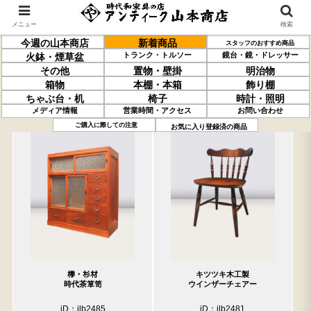
メニュー
検索
今週の山本商店
新着商品
スタッフのおすすめ商品
トランク・トルソー
鏡台・鏡・ドレッサー
火鉢・煙草盆
その他
置物・壁掛
明治物
箱物
本棚・本箱
飾り棚
ちゃぶ台・机
椅子
時計・照明
メディア情報
営業時間・アクセス
お問い合わせ
過去の取り扱い商品(5月1日分)
売約済の商品を非表示にする
ご購入に際しての注意
お気に入り登録済の商品
﨔・杉材
キツツキ木工製
時代茶箪笥
ウインザーチェアー
iD：ilb2485
iD：ilb2481