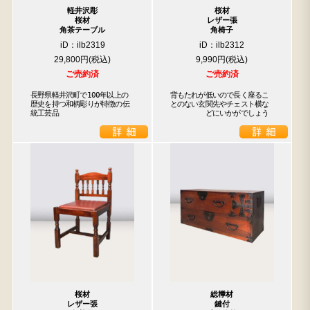
軽井沢彫
桜材
桜材
レザー張
角茶テーブル
角椅子
iD：ilb2319
iD：ilb2312
29,800円
9,990円
ご売約済
ご売約済
長野県軽井沢町で100年以上の
背もたれが低いので長く座るこ

歴史を持つ和柄彫りが特徴の伝
とのない玄関先やチェスト横な

統工芸品
　　　　　どにいかがでしょう
桜材
総﨔材
レザー張
鍵付