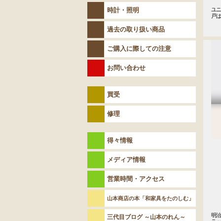
時計・照明
ユニ
戸
過去の取り扱い商品
ご購入に際しての注意
お問い合わせ
買受
修理
得々情報
メディア情報
営業時間・アクセス
山本商店の本「和家具をたのしむ」
明
三代目ブログ ～山本のれん～