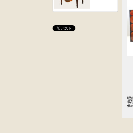
桜材
木彫
時代置床
角茶テーブル
外国製
前﨔・杉材
収納箱
時代
水屋箪笥
明治
最高
低
大4段
英国製アンティ
クサビ止メ
ーク
時代本棚
楢材
キャビネット