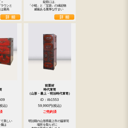
＞

　　　　　錠前には、

ラウンと

「小槌」と「宝袋」の縁起物

性は最高
　　威厳ある重厚な佇まい
前栗材
笥
時代箪笥
（山形・最上・明治時代箪笥）
609
iD：ilb1553
59,990円
済
ご売約済
て美しい

明治期の山形県最上市の脇箪笥

傷は

　　　場所を取らずに
