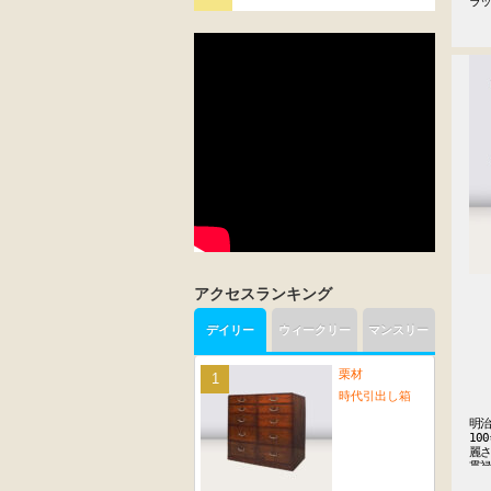
ラ
アクセスランキング
デイリー
ウィークリー
マンスリー
栗材
時代引出し箱
明治
10
麗さ
貫