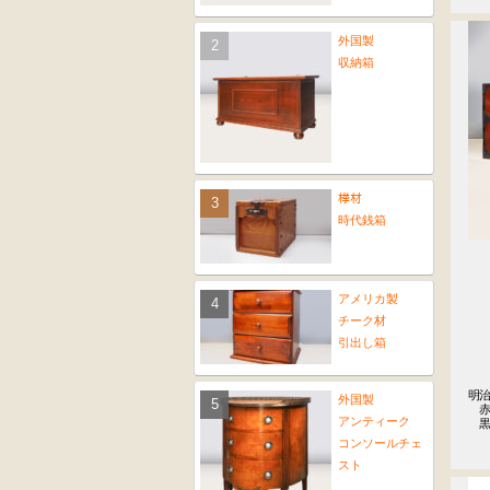
外国製
収納箱
﨔材
時代銭箱
アメリカ製
チーク材
引出し箱
明治
外国製
　赤
アンティーク
　
コンソールチェ
スト