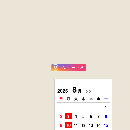
黒漆塗
花梨材
時代箪笥
貝象ガン入
（京都）
小引出し箱
外国製
ニレ材
アンティーク
李朝
コンソールチェ
キャビネット
スト
8
2026
>>
2026
月
日
月
火
水
木
金
土
日
月
1
2
3
4
5
6
7
8
6
7
9
10
11
12
13
14
15
13
14