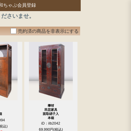
和ちゃぶ会員登録
くださいませ。
売約済の商品を非表示にする
﨔材
民芸家具
箱
面取硝子入
本箱
094
iD：ilb2042
69,990円