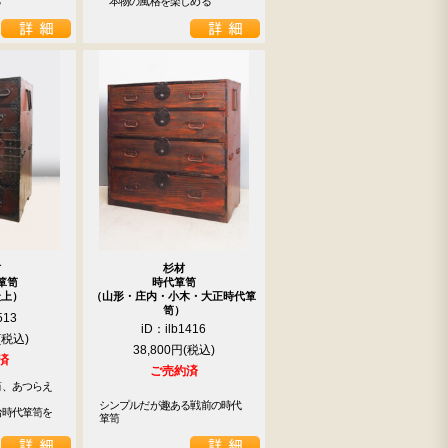
る
　本物の風格を楽しめる
材
杉材
箪笥
時代箪笥
最上）
（山形・庄内・小木・大正時代箪
笥）
513
iD：ilb1416
38,800円
済
ご売約済
笥、あつらえ
シンプルだが趣ある戦前の時代
時代箪笥を

箪笥
！