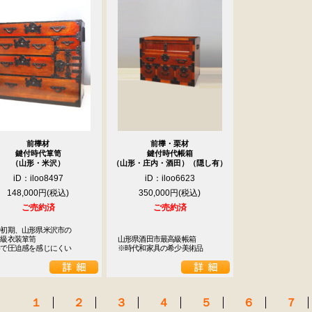
前﨔材
前﨔・栗材
鍵付時代箪笥
鍵付時代帳箱
（山形・米沢）
（山形・庄内・酒田）（隠し有）
iD：iloo8497
iD：iloo6623
148,000円
350,000円
ご売約済
ご売約済
初期、山形県米沢市の

級衣装箪笥

山形県酒田市最高級帳箱

めで圧迫感を感じにくい
※時代和家具の希少美術品
１
２
３
４
５
６
７