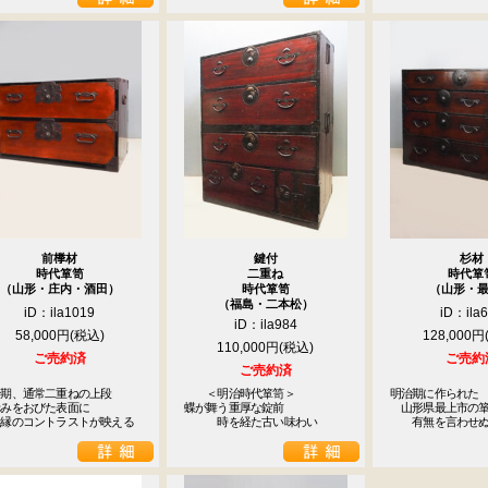
前﨔材
鍵付
杉材
時代箪笥
二重ね
時代箪
（山形・庄内・酒田）
時代箪笥
（山形・
（福島・二本松）
iD：ila1019
iD：ila
iD：ila984
58,000円
128,000円
110,000円
ご売約済
ご売約
ご売約済
期、通常二重ねの上段

　　＜明治時代箪笥＞

明治期に作られた

みをおびた表面に

蝶が舞う重厚な錠前

　山形県最上市の箪
黒縁のコントラストが映える
　　　時を経た古い味わい
　　有無を言わせ