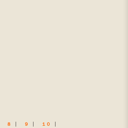
８
９
１０