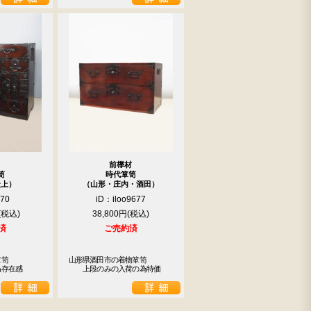
前﨔材
笥
時代箪笥
最上）
（山形・庄内・酒田）
670
iD：iloo9677
38,800円
済
ご売約済
笥

山形県酒田市の着物箪笥

ぬ存在感
　　上段のみの入荷の為特価