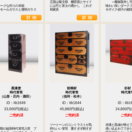
正面は菊文様　棚背面とサイド
　　＜棚板取外し可
ークな作りの本箱

には竹と富士の透かし　これぞ
味わい深いダークブ
はモールガラスと透明ガラス
和家具
モザイク硝子の相
黒漆塗
前桐材
杉材
時代箪笥
時代箪笥
時代箪
（山形・庄内・酒田）
（信州・松本）
iD：ilb1649
iD：ilb1644
iD：ilb1
33,000円
45,880円
24,800円
ご売約済
ご売約済
ご売約
ツートーンのコントラストが気
赤漆と黒縁が映えて
治期の縦長時代箪笥入荷　ブ
持ちいい箪笥　重すぎず軽すぎ
使い込まれてできた