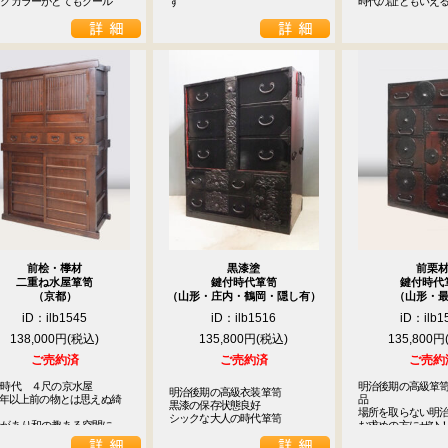
ックカラーがとてもクール
ず
時代の証ともいえ
前桧・﨔材
黒漆塗
前栗
二重ね水屋箪笥
鍵付時代箪笥
鍵付時代
（京都）
（山形・庄内・鶴岡・隠し有）
（山形・
iD：ilb1545
iD：ilb1516
iD：ilb1
138,000円
135,800円
135,800円
ご売約済
ご売約済
ご売約
時代　４尺の京水屋　

明治後期の高級箪
明治後期の高級衣装箪笥

0年以上前の物とは思えぬ綺
品

黒漆の保存状態良好



場所を取らない明治
シックな大人の時代箪笥
禄があり和の趣ある空間に
お求めの方にぜひ