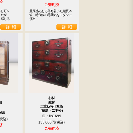
済
ご売約済
し可＞

重厚感のある落ち着いた縦長本
だが

箱　時代物の雰囲気をモダンに
を感じる
演出
杉材
箱
鍵付
二重ね時代箪笥
（福島・二本松）
988
iD：ilb1699
135,000円
済
ご売約済