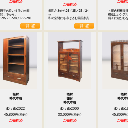
ご売約済
ご売約
ご売約済
勝手の良い４段の本棚

棚間左上から26／25／25／24
　　＜扉内棚板取外
間：下から、

㎝

　　構造はシンプル
5cm/23.5cm/17.5cm〉
和の空間にも溶け込む英国家具
　　所々に遊び心
桜材
楢材
楢材
時代本箱
棚付
時代本
時代本箱
iD：ilb2022
iD：ilb2000
iD：ilb1
45,800円
33,000円
45,800円
ご売約済
ご売約済
ご売約