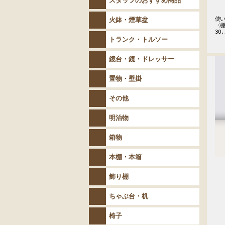
スタッフのおすすめ商品
使い
火鉢・煙草盆
〈棚
30.
トランク・トルソー
鏡台・鏡・ドレッサー
置物・壁掛
その他
明治物
箱物
本棚・本箱
飾り棚
ちゃぶ台・机
椅子