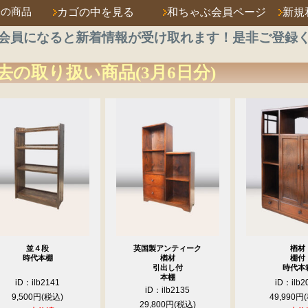
済の商品
カゴの中を見る
和ちゃぶ会員ページ
新規
会員になると新着情報が受け取れます！是非ご登録
去の取り扱い商品(3月6日分)
並４段
英国製アンティーク
楢材
時代本棚
楢材
棚付
引出し付
時代本
本棚
iD：ilb2141
iD：ilb2
iD：ilb2135
9,500円
49,990円
29,800円