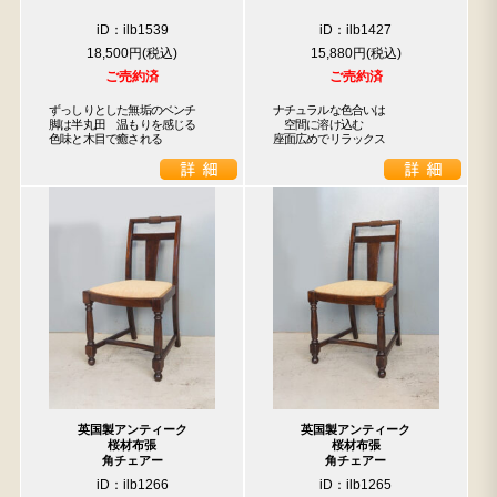
iD：ilb1539
iD：ilb1427
18,500円
15,880円
ご売約済
ご売約済
ずっしりとした無垢のベンチ

ナチュラルな色合いは

脚は半丸田　温もりを感じる

　空間に溶け込む

色味と木目で癒される
座面広めでリラックス
英国製アンティーク
英国製アンティーク
桜材布張
桜材布張
角チェアー
角チェアー
iD：ilb1266
iD：ilb1265