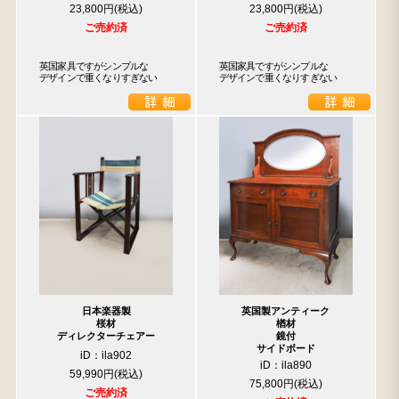
23,800円
23,800円
ご売約済
ご売約済
英国家具ですがシンプルな

英国家具ですがシンプルな

デザインで重くなりすぎない
デザインで重くなりすぎない
日本楽器製
英国製アンティーク
桜材
楢材
ディレクターチェアー
鏡付
サイドボード
iD：ila902
iD：ila890
59,990円
75,800円
ご売約済