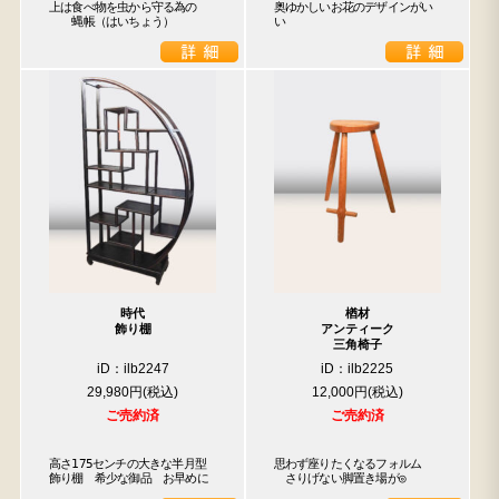
上は食べ物を虫から守る為の

奥ゆかしいお花のデザインがい
　　蝿帳（はいちょう）
い
時代
楢材
飾り棚
アンティーク
三角椅子
iD：ilb2247
iD：ilb2225
29,980円
12,000円
ご売約済
ご売約済
高さ175センチの大きな半月型
思わず座りたくなるフォルム

飾り棚　希少な御品　お早めに
　さりげない脚置き場が◎