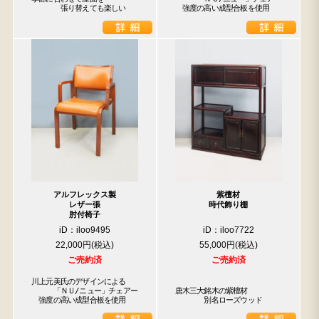
　　　　張り替えても楽しい
　強度の高い成型合板を使用
アルフレックス製
紫檀材
レザー張
時代飾り棚
肘付椅子
iD：iloo9495
iD：iloo7722
22,000円
55,000円
ご売約済
ご売約済
川上元美氏のデザインによる

　　　「ＮＵ/ニュー」チェアー

唐木三大銘木の紫檀材

　強度の高い成型合板を使用
　　　　別名ローズウッド