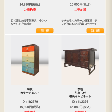
14,880円
15,000円
ご売約済
ご売約済
目で楽しめる李朝家具　小さい
ナチュラルカラーの桐箪笥　テ
ながらも存在感大
レビ台にもなる和製ローボード
時代
李朝
カラーチェスト
引出し付
横長キャビネット
iD：ilb2379
iD：ilb2376
15,800円
45,880円