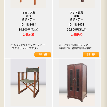
イタリア製
アジア家具
布張
布張
角チェアー
角チェアー
iD：ilb1684
iD：ilb1651
14,800円
16,800円
ご売約済
ご売約済
ハイバックダイニングチェアー

珍しいサイズのローチェアー　
 スタイリッシュでモダン
座面33cm　背面の彫刻が素敵