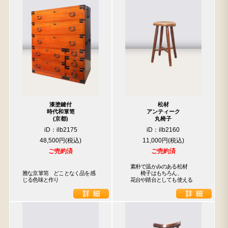
漆塗鍵付
松材
時代和箪笥
アンティーク
(京都)
丸椅子
iD：ilb2175
iD：ilb2160
48,500円
11,000円
ご売約済
ご売約済
　素朴で温かみのある松材

雅な京箪笥　どことなく品を感
　　　椅子はもちろん、

じる色味と作り
　花台や踏台としても使える