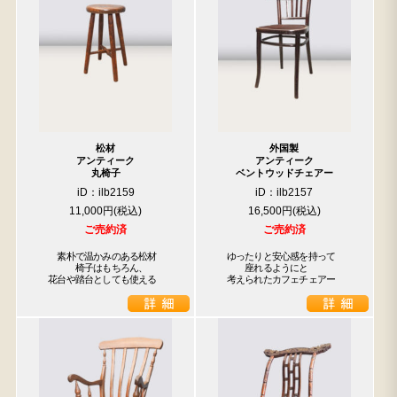
松材
外国製
アンティーク
アンティーク
丸椅子
ベントウッドチェアー
iD：ilb2159
iD：ilb2157
11,000円
16,500円
ご売約済
ご売約済
　　素朴で温かみのある松材

　ゆったりと安心感を持って

　　　　椅子はもちろん、

　　　座れるようにと

　花台や踏台としても使える
　考えられたカフェチェアー