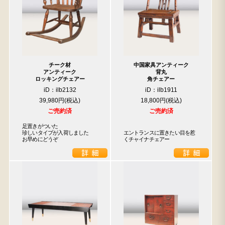
チーク材
中国家具アンティーク
アンティーク
背丸
ロッキングチェアー
角チェアー
iD：ilb2132
iD：ilb1911
39,980円
18,800円
ご売約済
ご売約済
足置きがついた

珍しいタイプが入荷しました

エントランスに置きたい目を惹
お早めにどうぞ
くチャイナチェアー