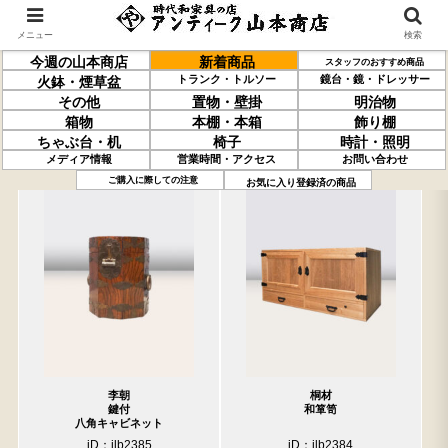
メニュー
検索
今週の山本商店
新着商品
スタッフのおすすめ商品
トランク・トルソー
鏡台・鏡・ドレッサー
火鉢・煙草盆
その他
置物・壁掛
明治物
箱物
本棚・本箱
飾り棚
ちゃぶ台・机
椅子
時計・照明
メディア情報
営業時間・アクセス
お問い合わせ
過去の取り扱い商品(4月10日分)
売約済の商品を非表示にする
ご購入に際しての注意
お気に入り登録済の商品
李朝
桐材
鍵付
和箪笥
八角キャビネット
iD：ilb2385
iD：ilb2384