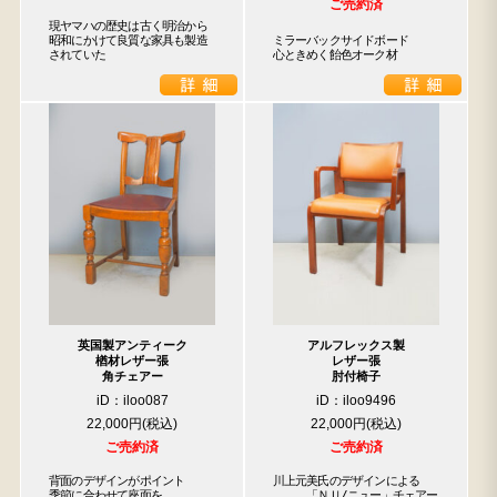
ご売約済
現ヤマハの歴史は古く明治から

昭和にかけて良質な家具も製造

ミラーバックサイドボード

されていた
心ときめく飴色オーク材
英国製アンティーク
アルフレックス製
楢材レザー張
レザー張
角チェアー
肘付椅子
iD：iloo087
iD：iloo9496
22,000円
22,000円
ご売約済
ご売約済
背面のデザインがポイント

川上元美氏のデザインによる

季節に合わせて座面を

　　　「ＮＵ/ニュー」チェアー
