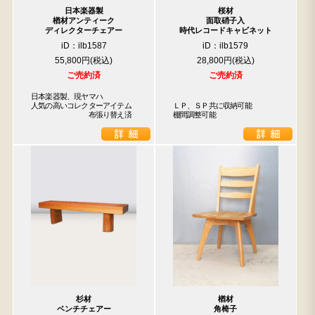
日本楽器製
桜材
楢材アンティーク
面取硝子入
ディレクターチェアー
時代レコードキャビネット
iD：ilb1587
iD：ilb1579
55,800円
28,800円
検索
ご売約済
ご売約済
日本楽器製、現ヤマハ

人気の高いコレクターアイテム

ＬＰ、ＳＰ共に収納可能

人気の検索キーワード
　　　　　　　　布張り替え済
棚間調整可能
2980
小長火鉢
李朝
松本民芸
踏台
松本民芸家具
1601
2869
2935
傘立て
杉材
楢材
ベンチチェアー
角椅子