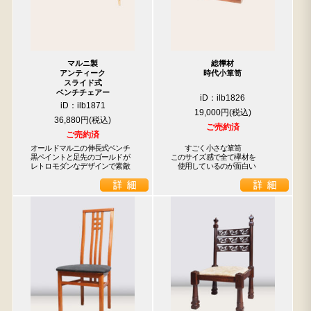
マルニ製
総﨔材
アンティーク
時代小箪笥
スライド式
ベンチチェアー
iD：ilb1826
iD：ilb1871
19,000円
36,880円
ご売約済
ご売約済
オールドマルニの伸長式ベンチ

　　すごく小さな箪笥

黒ペイントと足先のゴールドが

このサイズ感で全て欅材を

レトロモダンなデザインで素敵
　使用しているのが面白い