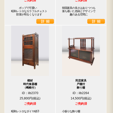
ご売約済
ご売約済
　　　ポップで可愛い

韓国家具の良さはありつつも

昭和レトロなカラフルチェスト

落ち着いた色味とデザインで

　　部屋が明るくなります
　　　趣のある空間に
楢材
民芸家具
時代食器棚
戸棚付
（蝿帳付）
飾り棚
iD：ilb2370
iD：ilb2264
25,800円
14,500円
ご売約済
ご売約済
昭和レトロなダイヤ硝子

小振りな飾り棚
