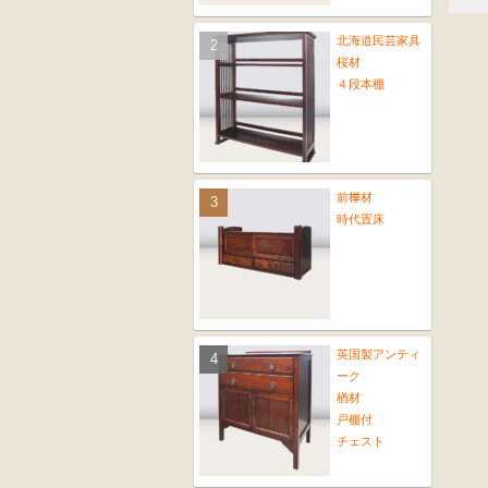
北海道民芸家具
桜材
４段本棚
前﨔材
時代置床
英国製アンティ
ーク
楢材
戸棚付
チェスト