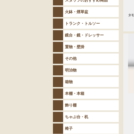
スタッフのおすすめ商品
火鉢・煙草盆
タモ
　
トランク・トルソー
鏡台・鏡・ドレッサー
置物・壁掛
その他
明治物
箱物
本棚・本箱
飾り棚
ちゃぶ台・机
椅子