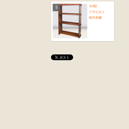
大4段
クサビ止メ
時代本棚
大4段
木彫
クサビ止メ
角茶テーブル
時代本棚
桜材
前﨔・杉材
時代置床
時代
水屋箪笥