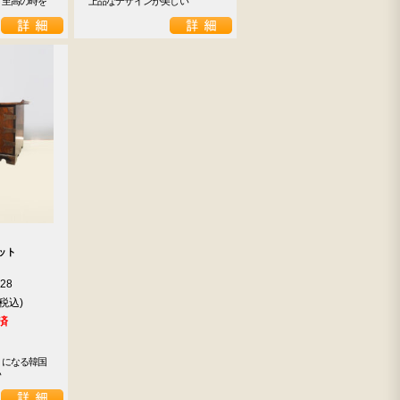
て至高の時を
上品なデザインが美しい
ット
928
済
トになる韓国
い