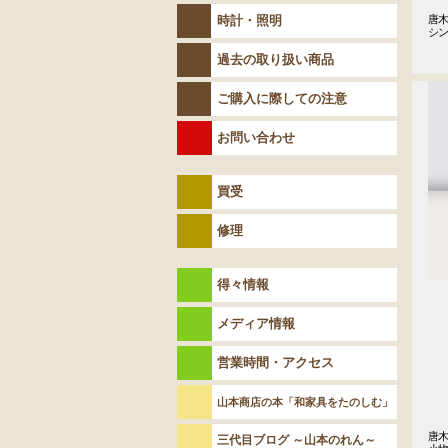
時計・照明
唐木
シ
過去の取り扱い商品
ご購入に際しての注意
お問い合わせ
買受
修理
得々情報
メディア情報
営業時間・アクセス
山本商店の本「和家具をたのしむ」
唐木
三代目ブログ ～山本のれん～