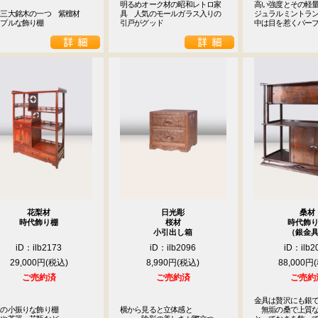
明るめオーク材の昭和レトロ家
高い強度とその軽量
三大銘木の一つ　紫檀材

具　人気のモールガラス入りの
ジュラルミントラン
ンプルな飾り棚
引戸がグッド
中は目を惹くパー
花梨材
日光彫
桑材
時代飾り棚
桜材
時代飾
小引出し箱
（銀金
iD：ilb2173
iD：ilb2096
iD：ilb2
29,000円
8,990円
88,000円
ご売約済
ご売約済
ご売約
金具は贅沢にも銀で
の小振りな飾り棚

横から見ると立体感と

　無垢の桑で上質な