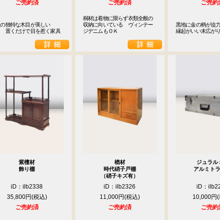
ご売約済
ご売約済
ご売約
桐材は着物に限らず衣類全般の
の独特な木目が美しい

収納に向いている　ヴィンテー
黒地に金の柄が迫力
　　置くだけで目を惹く家具
ジデニムもＯＫ
縁起がいい末広が
紫檀材
楢材
ジュラル
飾り棚
時代硝子戸棚
アルミト
（硝子キズ有）
iD：ilb2338
iD：ilb2326
iD：ilb2
35,800円
11,000円
10,000円
ご売約済
ご売約済
ご売約