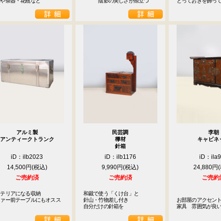
物や茶器・花瓶など
　　　陰影の美しさが際立つ
とっておきを飾っ
アルミ製
民芸調
李朝
アンティークトランク
﨔材
キャビネ
針箱
iD：ilb2023
iD：ilb1176
iD：ila
14,500円
9,990円
24,880円
ご売約済
ご売約済
ご売約
テリアになる収納

和裁で使う「くけ台」と

ファー前テーブルにもオスス
針山・竹物差し付き

お部屋のアクセン
自分だけの針箱を
家具　雰囲気が良