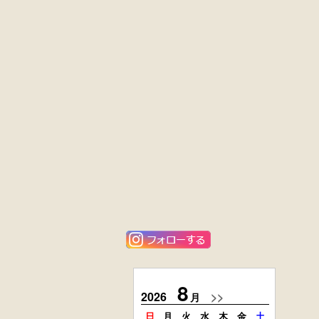
外国製
英国製アンティ
収納箱
ーク
楢材
キャビネット
黒漆塗
ニレ材
時代箪笥
李朝
（京都）
キャビネット
唐金
花梨材
アンティーク
貝象ガン入
フロアースタン
小引出し箱
ド
8
2026
>>
2026
月
日
月
火
水
木
金
土
日
月