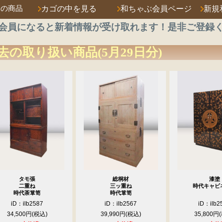
済の商品
カゴの中を見る
和ちゃぶ会員ページ
新規
会員になると新着情報が受け取れます！是非ご登録
去の取り扱い商品(5月29日分)
タモ張
総桐材
漆塗
二重ね
三ッ重ね
時代キャビ
時代茶箪笥
時代箪笥
iD：ilb2587
iD：ilb2567
iD：ilb2
34,500円
39,990円
35,800円