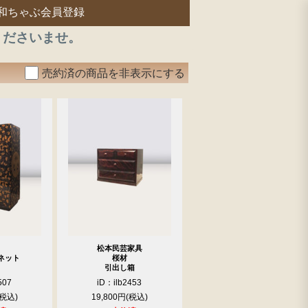
和ちゃぶ会員登録
くださいませ。
売約済の商品を非表示にする
松本民芸家具
ネット
桜材
引出し箱
507
iD：ilb2453
19,800円