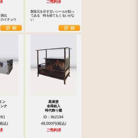
済
ご売約済
製造元を示す古いシールが貼っ
満点

てある　時を経てもくるいがな
りのイチョウ
い
ミン
黒漆塗
ランク
金蒔絵入
時代飾り棚
261
iD：ilb2194
48,000円
済
ご売約済