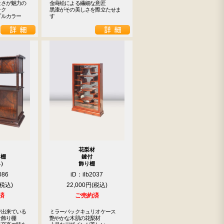
さが魅力の

金蒔絵による繊細な意匠

ク

黒漆がその美しさを際立たせま
プルカラー
す
花梨材
り棚
鍵付
具）
飾り棚
086
iD：ilb2037
22,000円
済
ご売約済
出来ている

ミラーバックキュリオケース

飾り棚

艶やかな木肌の花梨材
