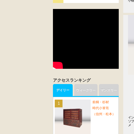
小
アクセスランキング
デイリー
ウィークリー
マンスリー
前桐・杉材
時代小箪笥
（信州・松本）
イン
ソ
メ