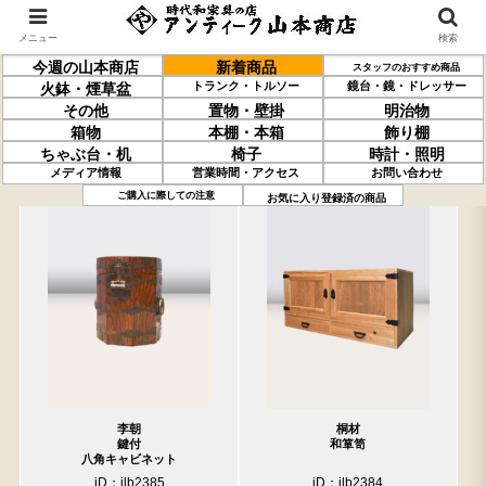
メニュー
検索
今週の山本商店
新着商品
スタッフのおすすめ商品
トランク・トルソー
鏡台・鏡・ドレッサー
火鉢・煙草盆
その他
置物・壁掛
明治物
箱物
本棚・本箱
飾り棚
ちゃぶ台・机
椅子
時計・照明
メディア情報
営業時間・アクセス
お問い合わせ
過去の取り扱い商品(4月10日分)
売約済の商品を非表示にする
ご購入に際しての注意
お気に入り登録済の商品
李朝
桐材
鍵付
和箪笥
八角キャビネット
iD：ilb2385
iD：ilb2384