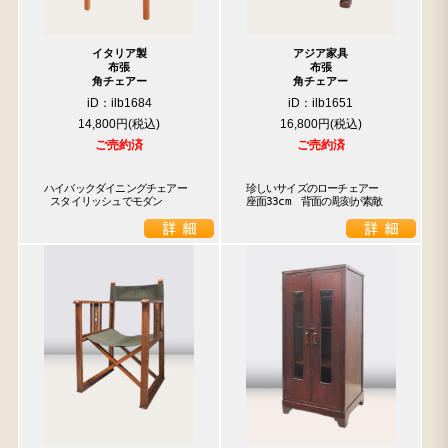
イタリア製
アジア家具
布張
布張
角チェアー
角チェアー
iD：ilb1684
iD：ilb1651
14,800円
16,800円
ご売約済
ご売約済
ハイバックダイニングチェアー

珍しいサイズのローチェアー　
 スタイリッシュでモダン
座面33cm　背面の彫刻が素敵