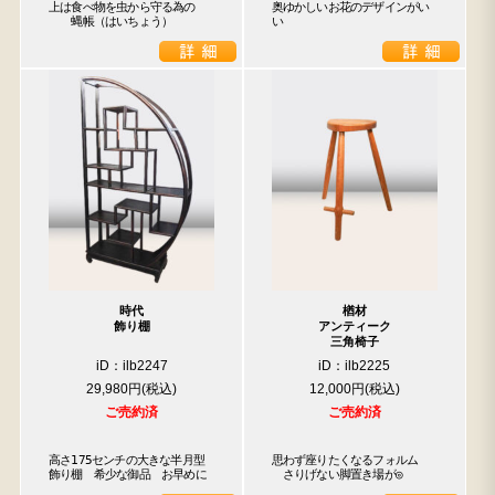
上は食べ物を虫から守る為の

奥ゆかしいお花のデザインがい
　　蝿帳（はいちょう）
い
時代
楢材
飾り棚
アンティーク
三角椅子
iD：ilb2247
iD：ilb2225
29,980円
12,000円
ご売約済
ご売約済
高さ175センチの大きな半月型
思わず座りたくなるフォルム

飾り棚　希少な御品　お早めに
　さりげない脚置き場が◎