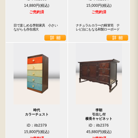
14,880円
15,000円
ご売約済
ご売約済
目で楽しめる李朝家具　小さい
ナチュラルカラーの桐箪笥　テ
ながらも存在感大
レビ台にもなる和製ローボード
時代
李朝
カラーチェスト
引出し付
横長キャビネット
iD：ilb2379
iD：ilb2376
15,800円
45,880円