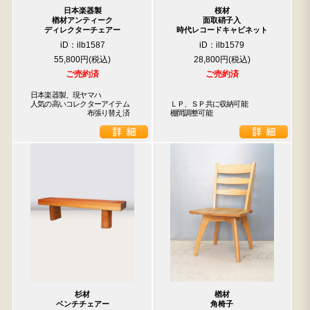
日本楽器製
桜材
楢材アンティーク
面取硝子入
ディレクターチェアー
時代レコードキャビネット
iD：ilb1587
iD：ilb1579
55,800円
28,800円
検索
ご売約済
ご売約済
日本楽器製、現ヤマハ

人気の高いコレクターアイテム

ＬＰ、ＳＰ共に収納可能

人気の検索キーワード
　　　　　　　　布張り替え済
棚間調整可能
2980
小長火鉢
李朝
松本民芸
踏台
松本民芸家具
1601
2869
2935
傘立て
杉材
楢材
ベンチチェアー
角椅子