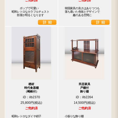
ご売約済
ご売約済
　　　ポップで可愛い

韓国家具の良さはありつつも

昭和レトロなカラフルチェスト

落ち着いた色味とデザインで

　　部屋が明るくなります
　　　趣のある空間に
楢材
民芸家具
時代食器棚
戸棚付
（蝿帳付）
飾り棚
iD：ilb2370
iD：ilb2264
25,800円
14,500円
ご売約済
ご売約済
昭和レトロなダイヤ硝子

小振りな飾り棚
