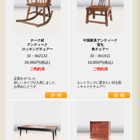
チーク材
中国家具アンティーク
アンティーク
背丸
ロッキングチェアー
角チェアー
iD：ilb2132
iD：ilb1911
39,980円
18,800円
ご売約済
ご売約済
足置きがついた

珍しいタイプが入荷しました

エントランスに置きたい目を惹
お早めにどうぞ
くチャイナチェアー