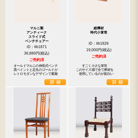
マルニ製
総﨔材
アンティーク
時代小箪笥
スライド式
ベンチチェアー
iD：ilb1826
iD：ilb1871
19,000円
36,880円
ご売約済
ご売約済
オールドマルニの伸長式ベンチ

　　すごく小さな箪笥

黒ペイントと足先のゴールドが

このサイズ感で全て欅材を

レトロモダンなデザインで素敵
　使用しているのが面白い