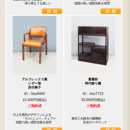
　　　　張り替えても楽しい
　強度の高い成型合板を使用
アルフレックス製
紫檀材
レザー張
時代飾り棚
肘付椅子
iD：iloo9495
iD：iloo7722
22,000円
55,000円
ご売約済
ご売約済
川上元美氏のデザインによる

　　　「ＮＵ/ニュー」チェアー

唐木三大銘木の紫檀材

　強度の高い成型合板を使用
　　　　別名ローズウッド