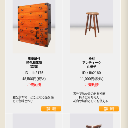
漆塗鍵付
松材
時代和箪笥
アンティーク
(京都)
丸椅子
iD：ilb2175
iD：ilb2160
48,500円
11,000円
ご売約済
ご売約済
　素朴で温かみのある松材

雅な京箪笥　どことなく品を感
　　　椅子はもちろん、

じる色味と作り
　花台や踏台としても使える