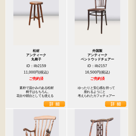
松材
外国製
アンティーク
アンティーク
丸椅子
ベントウッドチェアー
iD：ilb2159
iD：ilb2157
11,000円
16,500円
ご売約済
ご売約済
　　素朴で温かみのある松材

　ゆったりと安心感を持って

　　　　椅子はもちろん、

　　　座れるようにと

　花台や踏台としても使える
　考えられたカフェチェアー