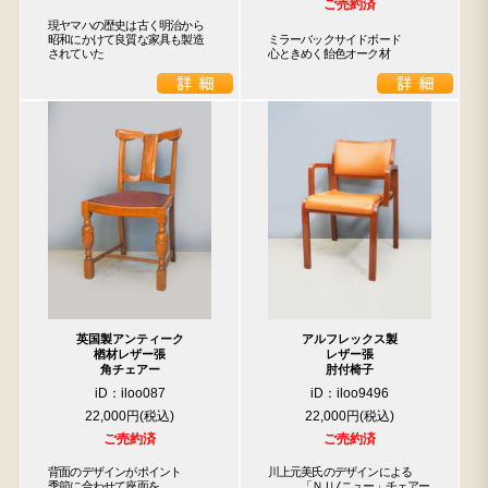
ご売約済
現ヤマハの歴史は古く明治から

昭和にかけて良質な家具も製造

ミラーバックサイドボード

されていた
心ときめく飴色オーク材
英国製アンティーク
アルフレックス製
楢材レザー張
レザー張
角チェアー
肘付椅子
iD：iloo087
iD：iloo9496
22,000円
22,000円
ご売約済
ご売約済
背面のデザインがポイント

川上元美氏のデザインによる

季節に合わせて座面を

　　　「ＮＵ/ニュー」チェアー
