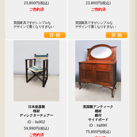
23,800円
23,800円
ご売約済
ご売約済
英国家具ですがシンプルな

英国家具ですがシンプルな

デザインで重くなりすぎない
デザインで重くなりすぎない
日本楽器製
英国製アンティーク
桜材
楢材
ディレクターチェアー
鏡付
サイドボード
iD：ila902
iD：ila890
59,990円
75,800円
ご売約済