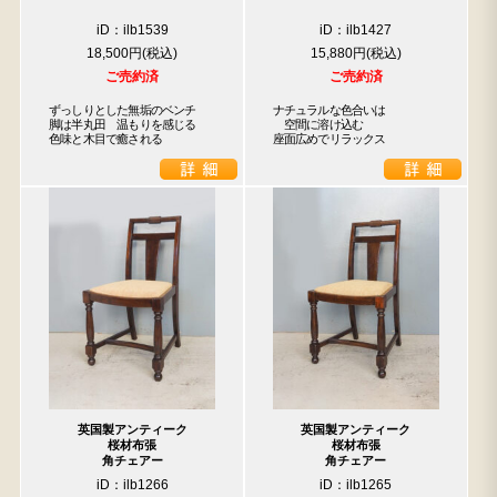
iD：ilb1539
iD：ilb1427
18,500円
15,880円
ご売約済
ご売約済
ずっしりとした無垢のベンチ

ナチュラルな色合いは

脚は半丸田　温もりを感じる

　空間に溶け込む

色味と木目で癒される
座面広めでリラックス
英国製アンティーク
英国製アンティーク
桜材布張
桜材布張
角チェアー
角チェアー
iD：ilb1266
iD：ilb1265