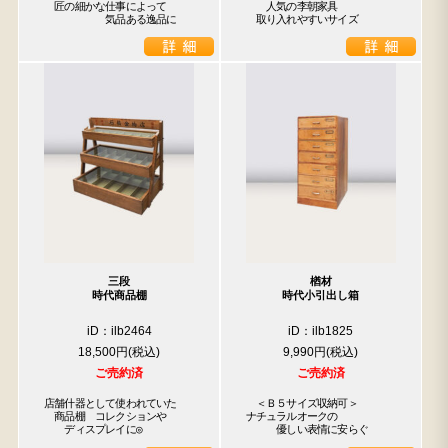
　匠の細かな仕事によって

　　人気の李朝家具

　　　　　　気品ある逸品に
　取り入れやすいサイズ
三段
楢材
時代商品棚
時代小引出し箱
iD：ilb2464
iD：ilb1825
18,500円
9,990円
ご売約済
ご売約済
店舗什器として使われていた

　＜Ｂ５サイズ収納可＞

　商品棚　コレクションや

ナチュラルオークの

　　ディスプレイに◎
　　　優しい表情に安らぐ