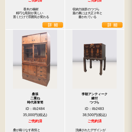
ご売約済
ご売約済
  　  香木の楠材

収納力抜群のつづら

　精巧な彫刻が美しい

蓋の裏には大正２年と

置くだけで雰囲気が変わる
　　書かれている
桑張
李朝アンティーク
二重ね
鍵付
時代茶箪笥
つづら
iD：ilb2484
iD：ilb2483
35,000円
38,500円
ご売約済
ご売約済
桑が織りなす表情と

　洗練されたデザインが
