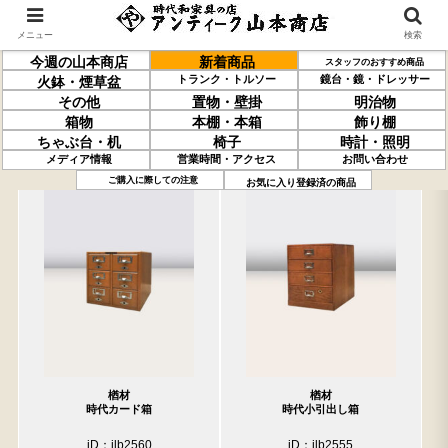
メニュー
検索
今週の山本商店
新着商品
スタッフのおすすめ商品
トランク・トルソー
鏡台・鏡・ドレッサー
火鉢・煙草盆
その他
置物・壁掛
明治物
箱物
本棚・本箱
飾り棚
ちゃぶ台・机
椅子
時計・照明
メディア情報
営業時間・アクセス
お問い合わせ
過去の取り扱い商品(5月15日分)
売約済の商品を非表示にする
ご購入に際しての注意
お気に入り登録済の商品
楢材
楢材
時代カード箱
時代小引出し箱
iD：ilb2560
iD：ilb2555