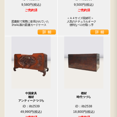
9,580円
9,500円
ご売約済
ご売約済
　＜Ａ４サイズ収納可＞

図書館で実際に使用されていた

　人気のナチュラルオーク

Itoki製の図書カードケース
　　便利なベロ付取っ手
中国家具
楢材
楠材
時代つづら
アンティークつづら
iD：ilb2539
iD：ilb2538
49,990円
18,800円